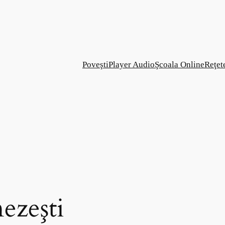
Poveşti
Player Audio
Şcoala Online
Reţet
ezeşti