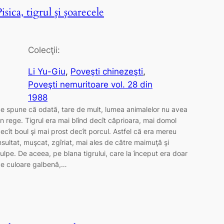
isica, tigrul şi şoarecele
Colecţii:
Li Yu-Giu
, 
Poveşti chinezeşti
, 
Poveşti nemuritoare vol. 28 din
1988
e spune că odată, tare de mult, lumea animalelor nu avea
n rege. Tigrul era mai blînd decît căprioara, mai domol
ecît boul şi mai prost decît porcul. Astfel că era mereu
nsultat, muşcat, zgîriat, mai ales de către maimuţă şi
ulpe. De aceea, pe blana tigrului, care la început era doar
e culoare galbenă,…