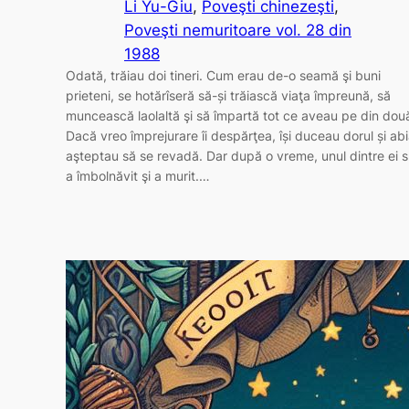
Li Yu-Giu
, 
Poveşti chinezeşti
, 
Poveşti nemuritoare vol. 28 din
1988
Odată, trăiau doi tineri. Cum erau de-o seamă şi buni
prieteni, se hotărîseră să-și trăiască viaţa împreună, să
muncească laolaltă şi să împartă tot ce aveau pe din dou
Dacă vreo împrejurare îi despărţea, își duceau dorul și ab
aşteptau să se revadă. Dar după o vreme, unul dintre ei s
a îmbolnăvit şi a murit.…