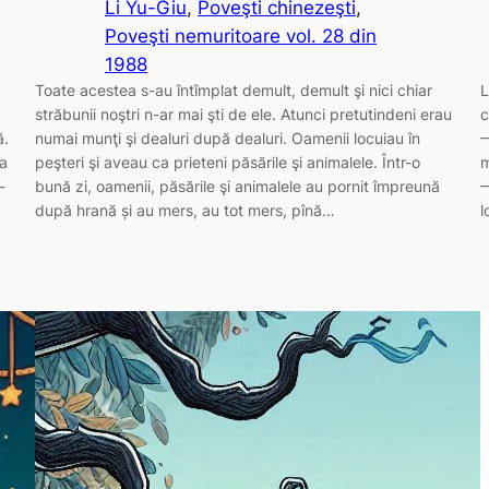
Li Yu-Giu
, 
Poveşti chinezeşti
, 
Poveşti nemuritoare vol. 28 din
1988
Toate acestea s-au întîmplat demult, demult şi nici chiar
L
străbunii noştri n-ar mai şti de ele. Atunci pretutindeni erau
c
ă.
numai munţi şi dealuri după dealuri. Oamenii locuiau în
—
ia
peşteri şi aveau ca prieteni păsările şi animalele. Într-o
m
-
bună zi, oamenii, păsările şi animalele au pornit împreună
—
după hrană și au mers, au tot mers, pînă…
l