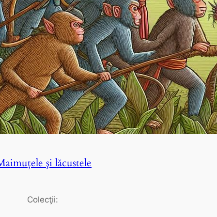
Maimuţele şi lăcustele
Colecţii: