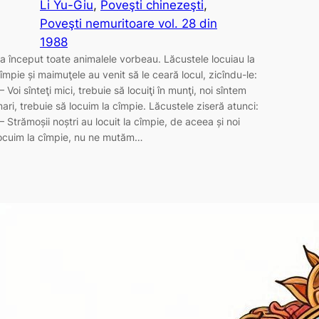
Li Yu-Giu
, 
Poveşti chinezeşti
, 
Poveşti nemuritoare vol. 28 din
1988
a început toate animalele vorbeau. Lăcustele locuiau la
împie și maimuţele au venit să le ceară locul, zicîndu-le:
 Voi sînteţi mici, trebuie să locuiţi în munţi, noi sîntem
ari, trebuie să locuim la cîmpie. Lăcustele ziseră atunci:
 Strămoșii noștri au locuit la cîmpie, de aceea și noi
ocuim la cîmpie, nu ne mutăm…