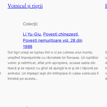
Voinicul şi tigrii
P
Colecţii:
Li Yu-Giu
, 
Poveşti chinezeşti
, 
Poveşti nemuritoare vol. 28 din
1988
Doi tigri uriaşi se luptau într-o zi pe culmea unui munte,
S
umplînd împrejurimile cu răcnetele lor fioroase. Un luptător
u
voinic şi neînfricat, aflat prin apropiere, scoase sabia din
d
teacă şi se repezi cu gînd să ajungă la ei şi să-i răpună pe
i
l
amîndoi. Un înţelept ieşit din întîmplare în calea voinicului îl
v
întrebă pe acesta…
d