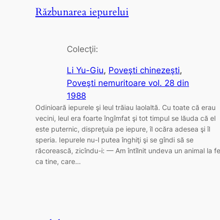
Răzbunarea iepurelui
Colecţii:
Li Yu-Giu
, 
Poveşti chinezeşti
, 
Poveşti nemuritoare vol. 28 din
1988
Odinioară iepurele şi leul trăiau laolaltă. Cu toate că erau
vecini, leul era foarte îngîmfat şi tot timpul se lăuda că el
este puternic, dispreţuia pe iepure, îl ocăra adesea şi îl
speria. Iepurele nu-l putea înghiţi şi se gîndi să se
răcorească, zicîndu-i: — Am întîlnit undeva un animal la fe
ca tine, care…