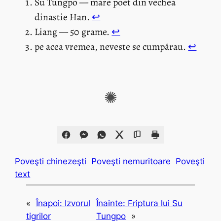
Su Tungpo — mare poet din vechea
dinastie Han.
↩︎
Liang — 50 grame.
↩︎
pe acea vremea, neveste se cumpărau.
↩︎
✺
Poveşti chinezeşti
Poveşti nemuritoare
Poveşti
text
«
Înapoi:
Izvorul
Înainte:
Friptura lui Su
tigrilor
Tungpo
»