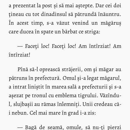
a prezentat la post și să mai aștepte. Dar cei doi
ţineau cu tot dinadinsul să pătrundă înăuntru.
În acest timp, s-a văzut venind un măgăruș
care ducea în spate un bărbat ce striga:
— Faceţi loc! Faceţi loc! Am întîrziat! Am
întîrziat!
Pînă să-l oprească străjerii, om şi măgar au
pătruns în prefectură. Omul și-a legat măgarul,
a intrat liniștit în marea sală a prefecturii şi s-a
așezat pe tronul cu emblema tigrului. Văzîndu-
l, slujbașii au rămas înlemniți. Unii credeau că-
i nebun. Cel mai mare în grad i-a zis:
— Bagă de seamă, omule, să nu-ţi pierzi