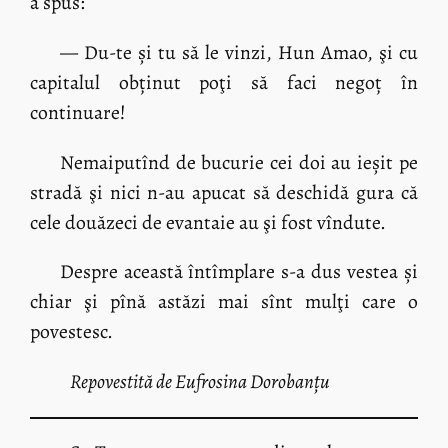
a spus:
— Du-te și tu să le vinzi, Hun Amao, şi cu
capitalul obținut poţi să faci negoț în
continuare!
Nemaiputînd de bucurie cei doi au ieșit pe
stradă şi nici n-au apucat să deschidă gura că
cele douăzeci de evantaie au şi fost vîndute.
Despre această întîmplare s-a dus vestea și
chiar şi pînă astăzi mai sînt mulţi care o
povestesc.
Repovestită de Eufrosina Dorobanțu