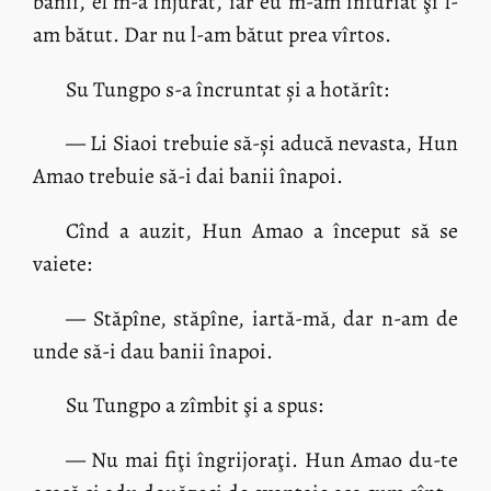
banii, el m-a înjurat, iar eu m-am înfuriat şi l-
am bătut. Dar nu l-am bătut prea vîrtos.
Su Tungpo s-a încruntat și a hotărît:
— Li Siaoi trebuie să-și aducă nevasta, Hun
Amao trebuie să-i dai banii înapoi.
Cînd a auzit, Hun Amao a început să se
vaiete:
— Stăpîne, stăpîne, iartă-mă, dar n-am de
unde să-i dau banii înapoi.
Su Tungpo a zîmbit şi a spus:
— Nu mai fiţi îngrijoraţi. Hun Amao du-te