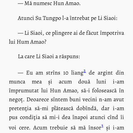
— Mă numesc Hun Amao.
Atunci Su Tungpo l-a întrebat pe Li Siaoi:
— Li Siaoi, ce plingere ai de făcut împotriva
lui Hum Amao?
La care Li Siaoi a răspuns:
2
— Eu am strîns 10 liang
de argint din
munca mea și acum două luni i-am
împrumutat lui Hun Amao, să-i folosească în
negoț. Deoarece sîntem buni vecini n-am avut
pretenţia să-mi plătească dobîndă, dar i-am
pus condiţia să mi-i dea înapoi atunci cînd îi
3
voi cere. Acum trebuie să mă însor
și i-am