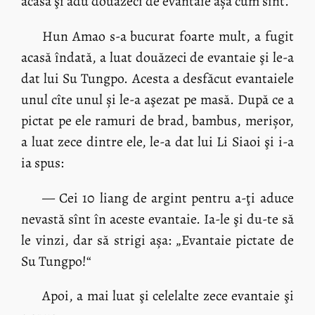
acasă şi adu douăzeci de evantaie așa cum sînt.
Hun Amao s-a bucurat foarte mult, a fugit
acasă îndată, a luat douăzeci de evantaie şi le-a
dat lui Su Tungpo. Acesta a desfăcut evantaiele
unul cîte unul și le-a aşezat pe masă. După ce a
pictat pe ele ramuri de brad, bambus, merișor,
a luat zece dintre ele, le-a dat lui Li Siaoi şi i-a
ia spus:
— Cei 10 liang de argint pentru a-ţi aduce
nevastă sînt în aceste evantaie. Ia-le şi du-te să
le vinzi, dar să strigi așa: „Evantaie pictate de
Su Tungpo!“
Apoi, a mai luat şi celelalte zece evantaie şi