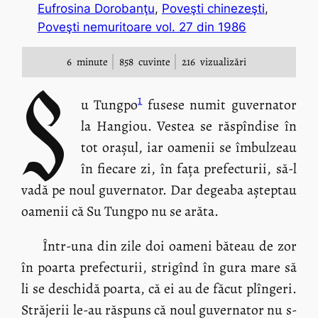
Eufrosina Dorobanţu
, 
Poveşti chinezeşti
, 
Poveşti nemuritoare vol. 27 din 1986
6
minute
858
cuvinte
216
vizualizări
S
1
u Tungpo
fusese numit guvernator
la Hangiou. Vestea se răspîndise în
tot orașul, iar oamenii se îmbulzeau
în fiecare zi, în fața prefecturii, să-l
vadă pe noul guvernator. Dar degeaba așteptau
oamenii că Su Tungpo nu se arăta.
Într-una din zile doi oameni băteau de zor
în poarta prefecturii, strigînd în gura mare să
li se deschidă poarta, că ei au de făcut plîngeri.
Străjerii le-au răspuns că noul guvernator nu s-