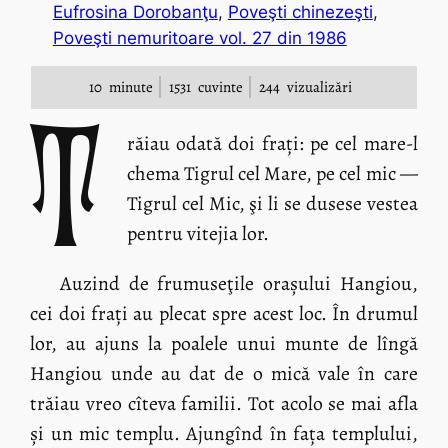
Eufrosina Dorobanţu
, 
Poveşti chinezeşti
, 
Poveşti nemuritoare vol. 27 din 1986
10
minute
1531
cuvinte
244
vizualizări
T
răiau odată doi frați: pe cel mare-l
chema Tigrul cel Mare, pe cel mic —
Tigrul cel Mic, şi li se dusese vestea
pentru vitejia lor.
Auzind de frumuseţile orașului Hangiou,
cei doi frați au plecat spre acest loc. În drumul
lor, au ajuns la poalele unui munte de lîngă
Hangiou unde au dat de o mică vale în care
trăiau vreo cîteva familii. Tot acolo se mai afla
și un mic templu. Ajungînd în fața templului,