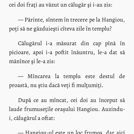
cei doi fraţi au văzut un călugăr şi i-au zis:
— Părinte, sîntem în trecere pe la Hangiou,
poți să ne găzduieşti cîteva zile în templu?
Călugărul i-a măsurat din cap pînă în
picioare, apoi i-a poftit înăuntru, le-a dat să
mănînce şi le-a zis:
— Mîncarea la templu este destul de
proastă, nu ştiu dacă veți fi mulţumiţi.
După ce au mîncat, cei doi au început să
laude frumuseţile orașului Hangiou. Auzindu-
i, călugărul a oftat:
— Hangiou-ul este un loc frumos, dar aici