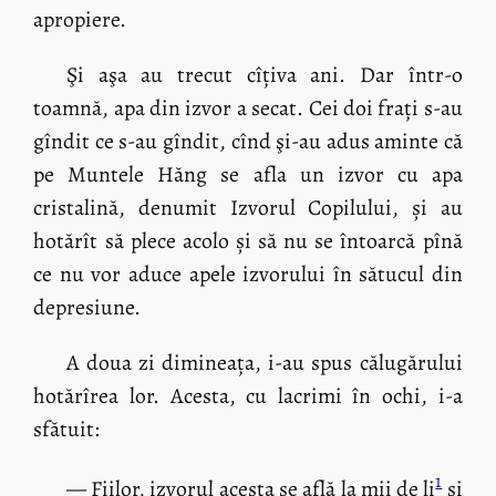
apropiere.
Şi aşa au trecut cîțiva ani. Dar într-o
toamnă, apa din izvor a secat. Cei doi frați s-au
gîndit ce s-au gîndit, cînd şi-au adus aminte că
pe Muntele Hăng se afla un izvor cu apa
cristalină, denumit Izvorul Copilului, și au
hotărît să plece acolo și să nu se întoarcă pînă
ce nu vor aduce apele izvorului în sătucul din
depresiune.
A doua zi dimineața, i-au spus călugărului
hotărîrea lor. Acesta, cu lacrimi în ochi, i-a
sfătuit:
1
— Fiilor, izvorul acesta se află la mii de li
și