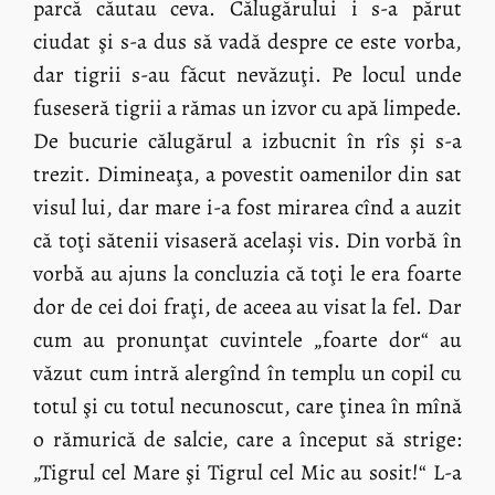
parcă căutau ceva. Călugărului i s-a părut
ciudat şi s-a dus să vadă despre ce este vorba,
dar tigrii s-au făcut nevăzuţi. Pe locul unde
fuseseră tigrii a rămas un izvor cu apă limpede.
De bucurie călugărul a izbucnit în rîs și s-a
trezit. Dimineaţa, a povestit oamenilor din sat
visul lui, dar mare i-a fost mirarea cînd a auzit
că toţi sătenii visaseră același vis. Din vorbă în
vorbă au ajuns la concluzia că toţi le era foarte
dor de cei doi fraţi, de aceea au visat la fel. Dar
cum au pronunţat cuvintele „foarte dor“ au
văzut cum intră alergînd în templu un copil cu
totul şi cu totul necunoscut, care ţinea în mînă
o rămurică de salcie, care a început să strige:
„Tigrul cel Mare şi Tigrul cel Mic au sosit!“ L-a