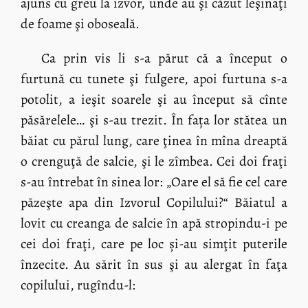
ajuns cu greu la izvor, unde au şi căzut leşinaţi
de foame şi oboseală.
Ca prin vis li s-a părut că a început o
furtună cu tunete şi fulgere, apoi furtuna s-a
potolit, a ieşit soarele şi au început să cînte
păsărelele… şi s-au trezit. În fața lor stătea un
băiat cu părul lung, care ţinea în mîna dreaptă
o crenguţă de salcie, şi le zîmbea. Cei doi fraţi
s-au întrebat în sinea lor: „Oare el să fie cel care
păzeşte apa din Izvorul Copilului?“ Băiatul a
lovit cu creanga de salcie în apă stropindu-i pe
cei doi fraţi, care pe loc și-au simţit puterile
înzecite. Au sărit în sus şi au alergat în faţa
copilului, rugîndu-l: