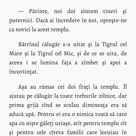
— Părinte, noi doi sîntem tineri şi
puternici. Dacă ai încredere în noi, opreşte-ne
ca novici la acest templu.
Bătrînul călugăr s-a uitat şi la Tigrul cel
Mare şi la Tigrul cel Mic, și de ce se uita, de
aceea i se lumina faţa a zîmbet și apoi a
încuviinţat.
Așa au rămas cei doi fraţi la templu. Îl
ajutau pe călugăr la toate treburile zilnice, dar
prima grijă cînd se sculau dimineaţa era să
aducă apă. Pentru ei era o nimica toată să care
apa cu niște găleți uriașe, atît pentru templu cît
și pentru cele cîteva familii care locuiau în