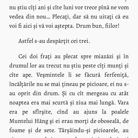
nu știu cîți ani și cîte luni vor trece pînă ne vom
vedea din nou… Plecaţi, dar să nu uitaţi că eu
voi fi aici și vă voi aștepta. Drum bun, fiilor!
Astfel s-au despărţit cei trei.
Cei doi fraţi au plecat spre miazăzi şi în
drumul lor au trecut nu știu peste cîți munți și
cîte ape. Veşmintele li se făcură ferfeniţă,
încălțările nu se mai ţineau pe picioare, ei nu s-
au oprit din drum. Și cu cît mergeau cu atât
noaptea era mai scurtă și ziua mai lungă. Vara
era pe sfîrşite, cînd au ajuns la poalele
Muntelui Hăng şi ei erau morţi de oboseală, de
foame și de sete. Târșâindu-și picioarele, au