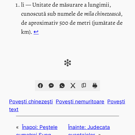
li — Unitate de măsurare a lungimii,
cunoscută sub numele de
mila chinezească
,
de aproximativ 500 de metri (jumătate de
km).
↩︎
❇
Poveşti chinezeşti
Poveşti nemuritoare
Poveşti
text
«
Înapoi:
Peştele
Înainte:
Judecata
cumetrei Sung
evantaielor
»