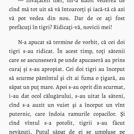
— Învățăceii mei, mi-a slăbit vederea de
cînd mă tot uit să vă întoarceți și iacă-tă că azi
vă pot vedea din nou. Dar de ce aţi fost
prefăcuţi în tigri? Ridicaţi-vă, novicii mei!
N-a apucat să termine de vorbit, că cei doi
tigri s-au ridicat. În acest timp, toţi sătenii
care se ascunseseră pe unde apucaseră au prins
curaj și s-au apropiat. Cei doi tigri au început
să scurme pămîntul şi cît ai fuma o ţigară, au
săpat un puț mare. Apoi s-au oprit din scurmat,
i-au dat ocol călugărului, s-au uitat la săteni,
cînd s-a auzit un vuiet şi a început un vînt
puternic, care îndoia ramurile copacilor. Şi
cînd vîntul s-a potolit, tigrii s-au făcut
nevăzuți. Puţul săpat de ei se umpluse pe