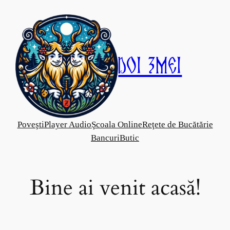
Skip
to
content
Doi Zmei
Poveşti
Player Audio
Şcoala Online
Reţete de Bucătărie
Bancuri
Butic
Bine ai venit acasă!