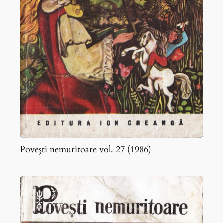
Poveşti nemuritoare vol. 27 (1986)
Poveşti
nemuritoare
vol.
26