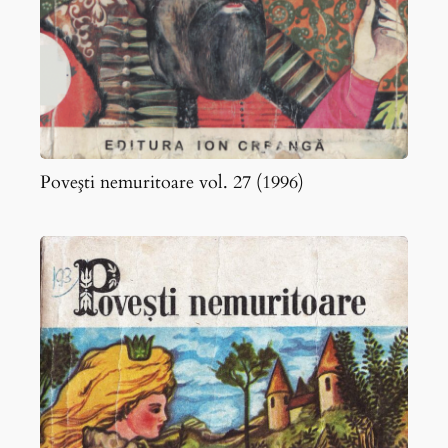
Poveşti nemuritoare vol. 27 (1996)
Poveşti
nemuritoare
vol.
27
(1986)