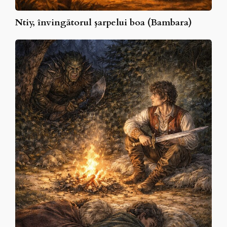
Ntiy, învingătorul şarpelui boa (Bambara)
Călin
Nebunul