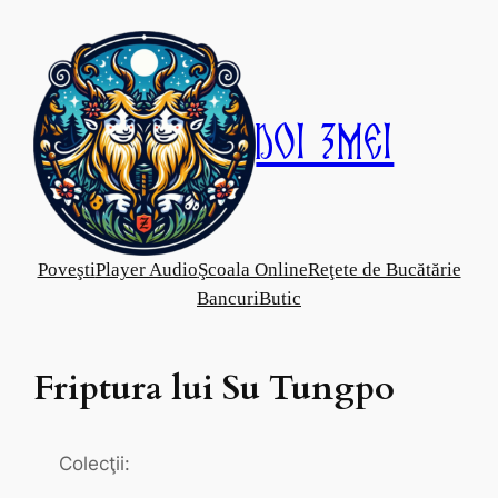
Skip
to
content
Doi Zmei
Poveşti
Player Audio
Şcoala Online
Reţete de Bucătărie
Bancuri
Butic
Friptura lui Su Tungpo
Colecţii: