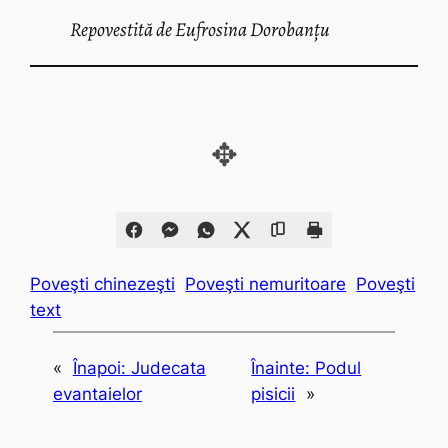
Repovestită de Eufrosina Dorobanțu
✥
Poveşti chinezeşti
Poveşti nemuritoare
Poveşti
text
«
Înapoi:
Judecata
Înainte:
Podul
evantaielor
pisicii
»