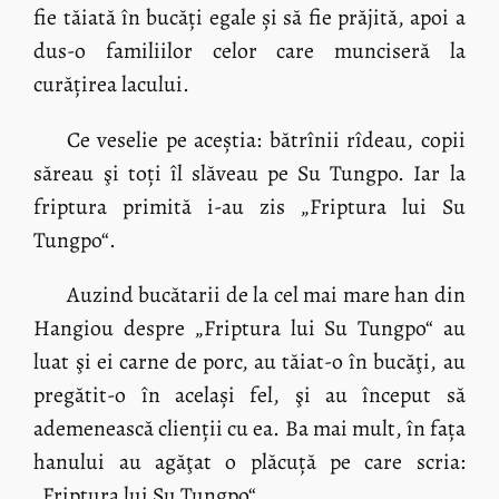
fie tăiată în bucăți egale și să fie prăjită, apoi a
dus-o familiilor celor care munciseră la
curățirea lacului.
Ce veselie pe aceștia: bătrînii rîdeau, copii
săreau şi toți îl slăveau pe Su Tungpo. Iar la
friptura primită i-au zis „Friptura lui Su
Tungpo“.
Auzind bucătarii de la cel mai mare han din
Hangiou despre „Friptura lui Su Tungpo“ au
luat şi ei carne de porc, au tăiat-o în bucăţi, au
pregătit-o în același fel, şi au început să
ademenească clienții cu ea. Ba mai mult, în fața
hanului au agăţat o plăcuță pe care scria:
„Friptura lui Su Tungpo“.