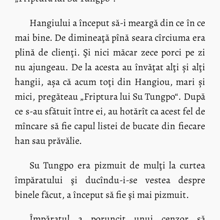
Hangiului a început să-i meargă din ce în ce
mai bine. De dimineaţă pînă seara cîrciuma era
plină de clienţi. Şi nici măcar zece porci pe zi
nu ajungeau. De la acesta au învăţat alţi și alţi
hangii, așa că acum toţi din Hangiou, mari și
mici, pregăteau „Friptura lui Su Tungpo“. După
ce s-au sfătuit între ei, au hotărît ca acest fel de
mîncare să fie capul listei de bucate din fiecare
han sau prăvălie.
Su Tungpo era pizmuit de mulţi la curtea
împăratului şi ducîndu-i-se vestea despre
binele făcut, a început să fie şi mai pizmuit.
Împăratul a poruncit unui cenzor să