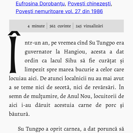
Eufrosina Dorobanţu
, 
Poveşti chinezeşti
, 
Poveşti nemuritoare vol. 27 din 1986
4
minute
562
cuvinte
245
vizualizări
Î
ntr-un an, pe vremea cînd Su Tungpo era
guvernator la Hangiou, acesta a dat
ordin ca lacul Sihu să fie curățat și
limpezit spre marea bucurie a celor care
locuiau aici. De atunci localnicii nu au mai avut
a se teme nici de secetă, nici de revărsări. În
semn de mulţumire, de Anul Nou, locuitorii de
aici i-au dăruit acestuia carne de porc şi
băutură.
Su Tungpo a oprit carnea, a dat poruncă să