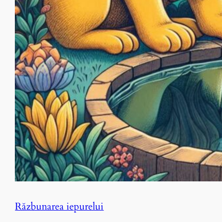
Răzbunarea iepurelui