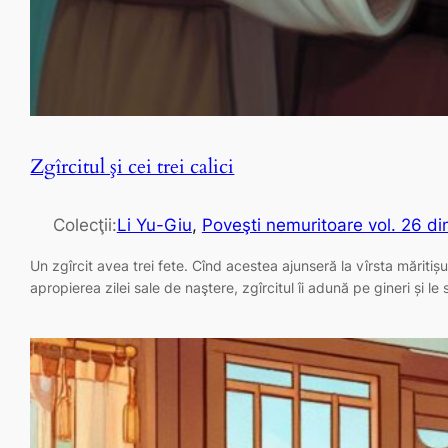
Zgîrcitul şi cei trei calici
Colecţii:
Li Yu-Giu
, 
Poveşti nemuritoare vol. 26 di
Un zgîrcit avea trei fete. Cînd acestea ajunseră la vîrsta măritișulu
apropierea zilei sale de naştere, zgîrcitul îi adună pe gineri și l