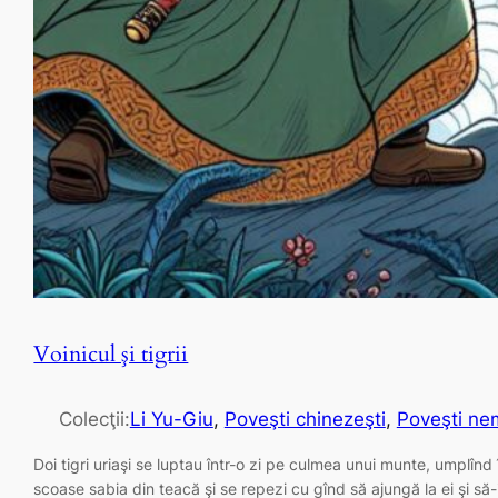
Voinicul şi tigrii
Colecţii:
Li Yu-Giu
, 
Poveşti chinezeşti
, 
Poveşti nem
Doi tigri uriaşi se luptau într-o zi pe culmea unui munte, umplînd î
scoase sabia din teacă şi se repezi cu gînd să ajungă la ei şi să-