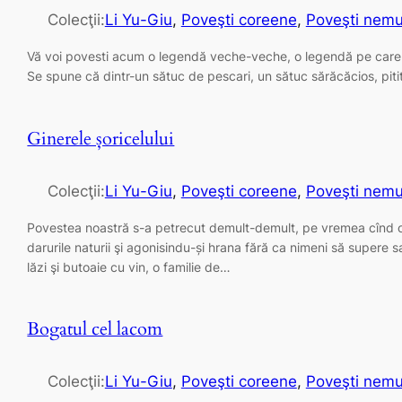
Colecţii:
Li Yu-Giu
, 
Poveşti coreene
, 
Poveşti nemur
Vă voi povesti acum o legendă veche-veche, o legendă pe care locui
Se spune că dintr-un sătuc de pescari, un sătuc sărăcăcios, piti
Ginerele șoricelului
Colecţii:
Li Yu-Giu
, 
Poveşti coreene
, 
Poveşti nemur
Povestea noastră s-a petrecut demult-demult, pe vremea cînd oam
darurile naturii şi agonisindu-și hrana fără ca nimeni să supere s
lăzi şi butoaie cu vin, o familie de…
Bogatul cel lacom
Colecţii:
Li Yu-Giu
, 
Poveşti coreene
, 
Poveşti nemur