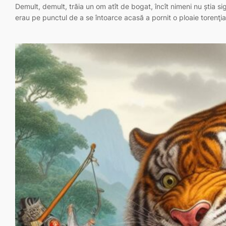
Demult, demult, trăia un om atît de bogat, încît nimeni nu știa si
erau pe punctul de a se întoarce acasă a pornit o ploaie torenţi