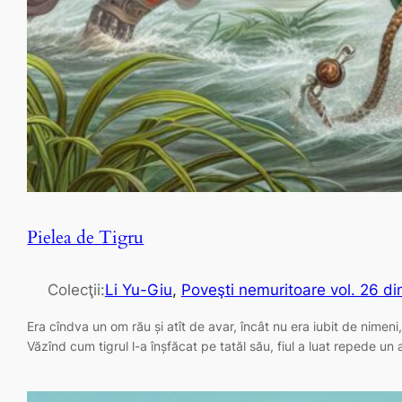
Pielea de Tigru
Colecţii:
Li Yu-Giu
, 
Poveşti nemuritoare vol. 26 di
Era cîndva un om rău și atît de avar, încât nu era iubit de nimeni, 
Văzînd cum tigrul l-a înșfăcat pe tatăl său, fiul a luat repede un 