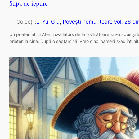
Supa de iepure
Colecţii:
Li Yu-Giu
, 
Poveşti nemuritoare vol. 26 di
Un prieten al lui Afenti s-a întors de la o vînătoare şi i-a adus și l
prieten la cină. După o săptămînă, vreo cinci oameni s-au întîlnit