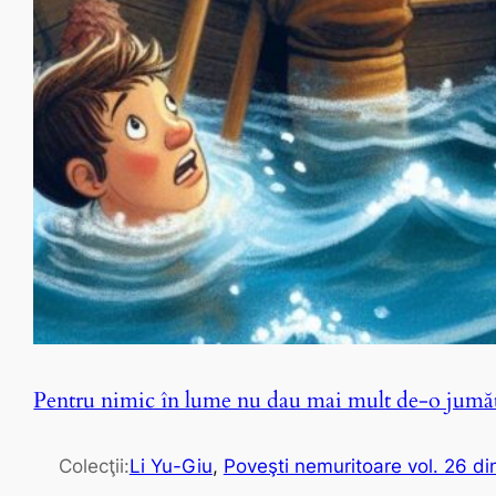
Pentru nimic în lume nu dau mai mult de-o jumăt
Colecţii:
Li Yu-Giu
, 
Poveşti nemuritoare vol. 26 di