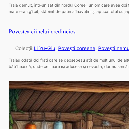
Trăia demult, într-un sat din nordul Coreei, un om care avea doi fec
mare era zgîrcit, stăpînit de patima înavuţirii şi apuca totul c
Povestea cîinelui credincios
Colecţii:
Li Yu-Giu
, 
Poveşti coreene
, 
Poveşti nemur
Trăiau odată doi frați care se deosebeau atît de mult unul de altul
bătrînească, unde cel mare îşi adusese şi nevasta, dar nu semă