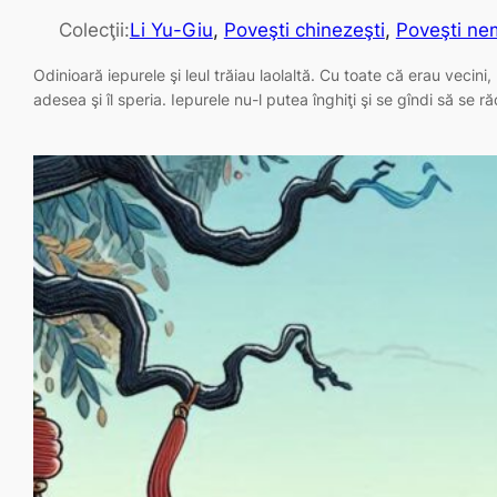
Colecţii:
Li Yu-Giu
, 
Poveşti chinezeşti
, 
Poveşti nem
Odinioară iepurele şi leul trăiau laolaltă. Cu toate că erau vecini,
adesea şi îl speria. Iepurele nu-l putea înghiţi şi se gîndi să se 