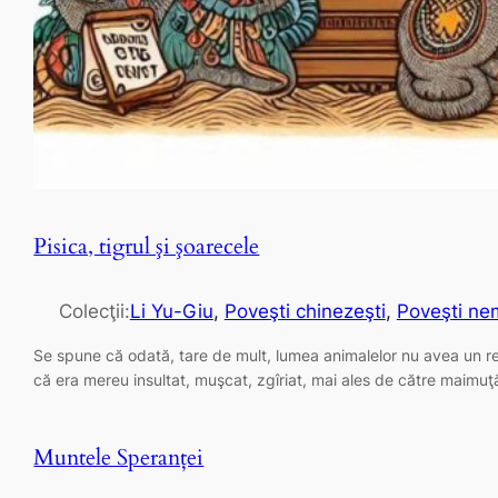
Pisica, tigrul şi şoarecele
Colecţii:
Li Yu-Giu
, 
Poveşti chinezeşti
, 
Poveşti nem
Se spune că odată, tare de mult, lumea animalelor nu avea un reg
că era mereu insultat, muşcat, zgîriat, mai ales de către maimuţ
Muntele Speranţei