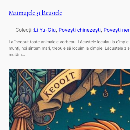
Maimuţele şi lăcustele
Colecţii:
Li Yu-Giu
, 
Poveşti chinezeşti
, 
Poveşti nem
La început toate animalele vorbeau. Lăcustele locuiau la cîmpie și 
munţi, noi sîntem mari, trebuie să locuim la cîmpie. Lăcustele zis
mutăm…