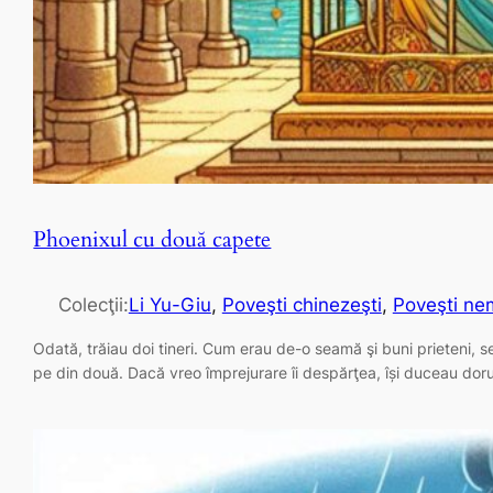
Phoenixul cu două capete
Colecţii:
Li Yu-Giu
, 
Poveşti chinezeşti
, 
Poveşti nem
Odată, trăiau doi tineri. Cum erau de-o seamă şi buni prieteni, s
pe din două. Dacă vreo împrejurare îi despărţea, își duceau doru