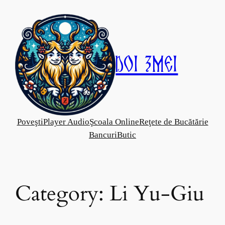
Skip
to
content
Doi Zmei
Poveşti
Player Audio
Şcoala Online
Reţete de Bucătărie
Bancuri
Butic
Category:
Li Yu-Giu