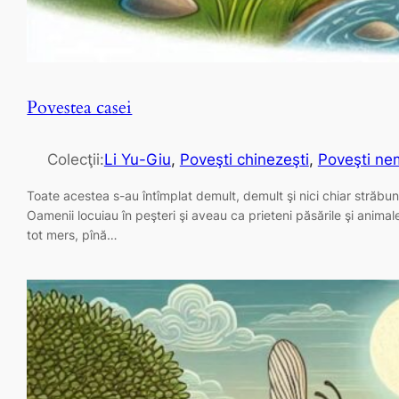
Povestea casei
Colecţii:
Li Yu-Giu
, 
Poveşti chinezeşti
, 
Poveşti nem
Toate acestea s-au întîmplat demult, demult şi nici chiar străbuni
Oamenii locuiau în peşteri şi aveau ca prieteni păsările şi animal
tot mers, pînă…