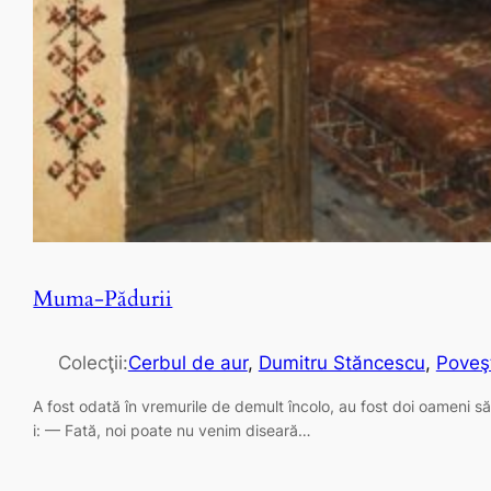
Muma-Pădurii
Colecţii:
Cerbul de aur
, 
Dumitru Stăncescu
, 
Poveş
A fost odată în vremurile de demult încolo, au fost doi oameni săr
i: — Fată, noi poate nu venim diseară…