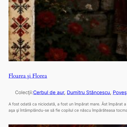
Floarea şi Florea
Colecţii:
Cerbul de aur
, 
Dumitru Stăncescu
, 
Poveş
A fost odată ca niciodată, a fost un împărat mare. Ăst împărat a 
aşa şi întâmplându-se să fie copilul ce născu împărăteasa tocm