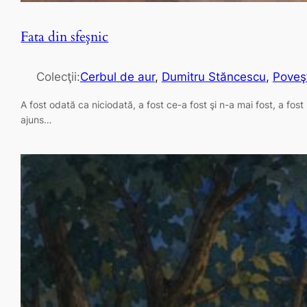
Fata din sfeşnic
Colecţii:
Cerbul de aur
, 
Dumitru Stăncescu
, 
Poveş
A fost odată ca niciodată, a fost ce-a fost şi n-a mai fost, a fos
ajuns…