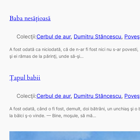
Baba nesăţioasă
Colecţii:
Cerbul de aur
, 
Dumitru Stăncescu
, 
Poveş
A fost odată ca niciodată, că de n-ar fi fost nici nu s-ar povesti,
şi ei rămas de la părinţi, unde să-şi…
Ţapul babii
Colecţii:
Cerbul de aur
, 
Dumitru Stăncescu
, 
Poveş
A fost odată, când o fi fost, demult, doi bătrâni, un unchiaş şi 
la bâlci ş-o vinde. — Bine, moşule, să mă…