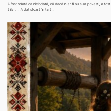
A fost odată ca niciodată, că dacă n-ar fi nu s-ar povesti, a fos
ălilalt … A dat sfoară în ţară…