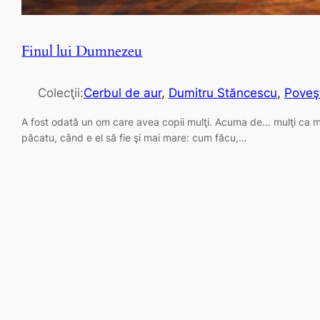
Finul lui Dumnezeu
Colecţii:
Cerbul de aur
, 
Dumitru Stăncescu
, 
Poveş
A fost odată un om care avea copii mulţi. Acuma de… mulţi ca mulţ
păcatu, când e el să fie şi mai mare: cum făcu,…