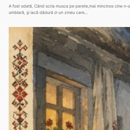
A fost odată, Când scria musca pe perete,mai mincinos cine n-o cr
umblară, şi iacă dădură d-un zmeu care…