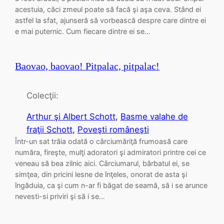
acestuia, căci zmeul poate să facă şi aşa ceva. Stând ei
astfel la sfat, ajunseră să vorbească despre care dintre ei
e mai puternic. Cum fiecare dintre ei se…
Baovao, baovao! Pitpalac, pitpalac!
Colecţii:
Arthur şi Albert Schott
, 
Basme valahe de
fraţii Schott
, 
Poveşti româneşti
Într-un sat trăia odată o cârciumăriţă frumoasă care
număra, fireşte, mulţi adoratori şi admiratori printre cei ce
veneau să bea zilnic aici. Cârciumarul, bărbatul ei, se
simţea, din pricini lesne de înţeles, onorat de asta şi
îngăduia, ca şi cum n-ar fi băgat de seamă, să i se arunce
nevesti-si priviri şi să i se…