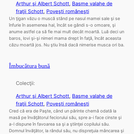
Arthur şi Albert Schott
, 
Basme valahe de
fraţii Schott
, 
Poveşti româneşti
Un ţigan văzu o muscă stând pe nasul mamei sale şi se
înfurie în asemenea hal, încât se gândi s-o omoare, şi
anume astfel ca să fie mai mult decât moartă. Luă deci un
baros, lovi şi-şi nimeri mama drept în faţă, încât aceasta
căzu moartă jos. Nu ştiu însă dacă nimerise musca ori ba.
Îmbucătura bună
Colecţii:
Arthur şi Albert Schott
, 
Basme valahe de
fraţii Schott
, 
Poveşti româneşti
Cred că era de Paşte, când un părinte chemă odată la
masă pe învăţătorul feciorului său, spre a-i face cinste şi
a-l dispune în favoarea sa şi a ştiinţei copilului său.
Domnul învăţător, la rândul său, nu dispreţuia mâncarea şi