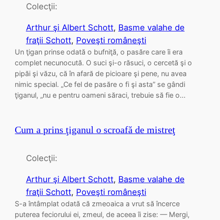
Colecţii:
Arthur şi Albert Schott
, 
Basme valahe de
fraţii Schott
, 
Poveşti româneşti
Un ţigan prinse odată o bufniţă, o pasăre care îi era
complet necunocută. O suci şi-o răsuci, o cercetă şi o
pipăi şi văzu, că în afară de picioare şi pene, nu avea
nimic special. „Ce fel de pasăre o fi şi asta” se gândi
ţiganul, „nu e pentru oameni săraci, trebuie să fie o…
Cum a prins ţiganul o scroafă de mistreţ
Colecţii:
Arthur şi Albert Schott
, 
Basme valahe de
fraţii Schott
, 
Poveşti româneşti
S-a întâmplat odată că zmeoaica a vrut să încerce
puterea feciorului ei, zmeul, de aceea îi zise: — Mergi,