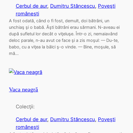
Cerbul de aur
, 
Dumitru Stăncescu
, 
Poveşti
româneşti
A fost odată, când o fi fost, demult, doi bătrâni, un
unchiaş şi o babă. Ăşti bătrâni erau sărmani. N-aveau ei
după sufletul lor decât o viţeluşe. Într-o zi, nemaiavând
deloc parale, n-au avut ce face şi a zis moşul: — Du-te,
babo, cu a viţea la bâlci ş-o vinde. — Bine, moşule, să
mă…
Vaca neagră
Colecţii:
Cerbul de aur
, 
Dumitru Stăncescu
, 
Poveşti
româneşti