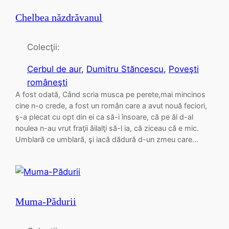
Chelbea năzdrăvanul
Colecţii:
Cerbul de aur
, 
Dumitru Stăncescu
, 
Poveşti
româneşti
A fost odată, Când scria musca pe perete,mai mincinos
cine n-o crede, a fost un român care a avut nouă feciori,
ş-a plecat cu opt din ei ca să-i însoare, că pe ăl d-al
noulea n-au vrut fraţii ăilalţi să-l ia, că ziceau că e mic.
Umblară ce umblară, şi iacă dădură d-un zmeu care…
Muma-Pădurii