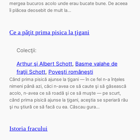
mergea bucuros acolo unde erau bucate bune. De aceea
îi plăcea deosebit de mult la…
Ce a păţit prima pisica la ţigani
Colecţii:
Arthur şi Albert Schott
, 
Basme valahe de
fraţii Schott
, 
Poveşti româneşti
Când prima pisică ajunse la ţigani — în ce fel n-a înţeles
nimeni până azi, căci n-avea ce să caute şi să găsească
acolo, n-avea ce să roadă şi ce să muşte — pe scurt,
când prima pisică ajunse la ţigani, aceştia se speriară rău
şi nu ştiură ce să facă cu ea. Căscau gura…
Istoria fracului