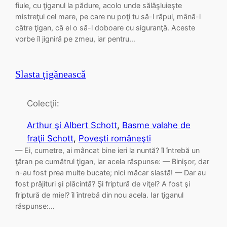
fiule, cu ţiganul la pădure, acolo unde sălăşluieşte
mistreţul cel mare, pe care nu poţi tu să-l răpui, mână-l
către ţigan, că el o să-l doboare cu siguranţă. Aceste
vorbe îl jigniră pe zmeu, iar pentru…
Slasta ţigănească
Colecţii:
Arthur şi Albert Schott
, 
Basme valahe de
fraţii Schott
, 
Poveşti româneşti
— Ei, cumetre, ai mâncat bine ieri la nuntă? îl întrebă un
ţăran pe cumătrul ţigan, iar acela răspunse: — Binişor, dar
n-au fost prea multe bucate; nici măcar slastă! — Dar au
fost prăjituri şi plăcintă? Şi friptură de viţel? A fost şi
friptură de miel? îl întrebă din nou acela. Iar ţiganul
răspunse:…