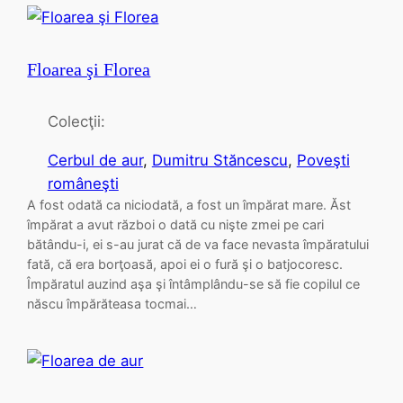
Floarea şi Florea
Colecţii:
Cerbul de aur
, 
Dumitru Stăncescu
, 
Poveşti
româneşti
A fost odată ca niciodată, a fost un împărat mare. Ăst
împărat a avut război o dată cu nişte zmei pe cari
bătându-i, ei s-au jurat că de va face nevasta împăratului
fată, că era borţoasă, apoi ei o fură şi o batjocoresc.
Împăratul auzind aşa şi întâmplându-se să fie copilul ce
născu împărăteasa tocmai…