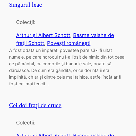
Singurul leac
Colecţii:
Arthur şi Albert Schott
, 
Basme valahe de
fraţii Schott
, 
Poveşti româneşti
A fost odată un împărat, povestea pare să-i fi uitat
numele, pe care norocul nu l-a lipsit de nimic din tot ceea
ce pământul, cu comorile şi bunurile sale, poate să
dăruiască. De cum era gândită, orice dorinţă îi era
împlinită, chiar şi dintre cele mai tainice, astfel încât ar fi
fost cel mai fericit…
Cei doi fraţi de cruce
Colecţii:
Arthur şi Albert Schott
, 
Basme valahe de