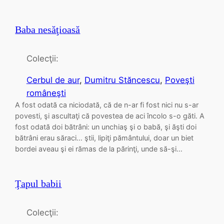
Baba nesăţioasă
Colecţii:
Cerbul de aur
, 
Dumitru Stăncescu
, 
Poveşti
româneşti
A fost odată ca niciodată, că de n-ar fi fost nici nu s-ar
povesti, şi ascultaţi că povestea de aci încolo s-o găti. A
fost odată doi bătrâni: un unchiaş şi o babă, şi ăşti doi
bătrâni erau săraci… ştii, lipiţi pământului, doar un biet
bordei aveau şi ei rămas de la părinţi, unde să-şi…
Ţapul babii
Colecţii: