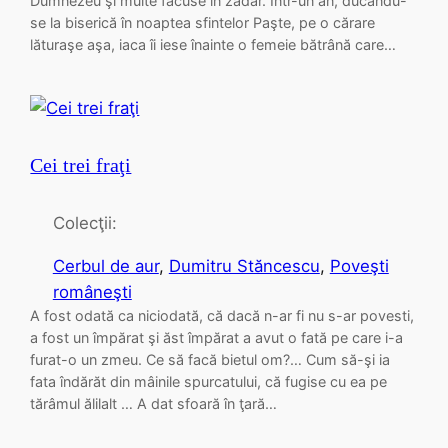
Dumnezeu şi multe făcuse în zadar. Într-un an, ducându-
se la biserică în noaptea sfintelor Paşte, pe o cărare
lăturaşe aşa, iaca îi iese înainte o femeie bătrână care…
Cei trei fraţi
Colecţii:
Cerbul de aur
, 
Dumitru Stăncescu
, 
Poveşti
româneşti
A fost odată ca niciodată, că dacă n-ar fi nu s-ar povesti,
a fost un împărat şi ăst împărat a avut o fată pe care i-a
furat-o un zmeu. Ce să facă bietul om?… Cum să-şi ia
fata îndărăt din mâinile spurcatului, că fugise cu ea pe
tărâmul ălilalt … A dat sfoară în ţară…