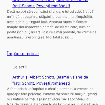
fraţii Schott
, 
Poveşti româneşti
Dacă nu pot să spun când şi unde, e totuşi adevărat că
un împărat puternic, stăpânind peste o mare împărăţie,
avea odată o singură fată. Aceasta rupea în fiecare
noapte douăsprezece perechi de cizme care, cum se
poate închipui, nu erau din cele mai proaste, de vreme ce
aparţineau unei prinţese. Nici tatăl ei, nici…
Împăratul porcar
Colecţii:
Arthur şi Albert Schott
, 
Basme valahe de
fraţii Schott
, 
Poveşti româneşti
A fost odată un împărat a cărui putere era la vremea sa
aproape fără pereche. Purtase războaie cu mulţi duşmani
şi-i bătuse pe toţi, aşa încât vecinii săi îl socoteau, cu
toţii, de neînvins. Dar, cum toate lucrurile au un sfârşit, aşa