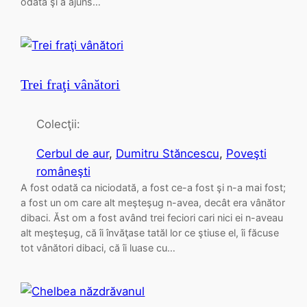
odată şi a ajuns…
Trei fraţi vânători
Colecţii:
Cerbul de aur
, 
Dumitru Stăncescu
, 
Poveşti
româneşti
A fost odată ca niciodată, a fost ce-a fost şi n-a mai fost;
a fost un om care alt meşteşug n-avea, decât era vânător
dibaci. Ăst om a fost având trei feciori cari nici ei n-aveau
alt meşteşug, că îi învăţase tatăl lor ce ştiuse el, îi făcuse
tot vânători dibaci, că îi luase cu…