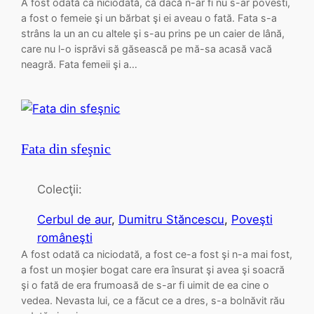
A fost odată ca niciodată, că dacă n-ar fi nu s-ar povesti,
a fost o femeie şi un bărbat şi ei aveau o fată. Fata s-a
strâns la un an cu altele şi s-au prins pe un caier de lână,
care nu l-o isprăvi să găsească pe mă-sa acasă vacă
neagră. Fata femeii şi a…
Fata din sfeşnic
Colecţii:
Cerbul de aur
, 
Dumitru Stăncescu
, 
Poveşti
româneşti
A fost odată ca niciodată, a fost ce-a fost şi n-a mai fost,
a fost un moşier bogat care era însurat şi avea şi soacră
şi o fată de era frumoasă de s-ar fi uimit de ea cine o
vedea. Nevasta lui, ce a făcut ce a dres, s-a bolnăvit rău