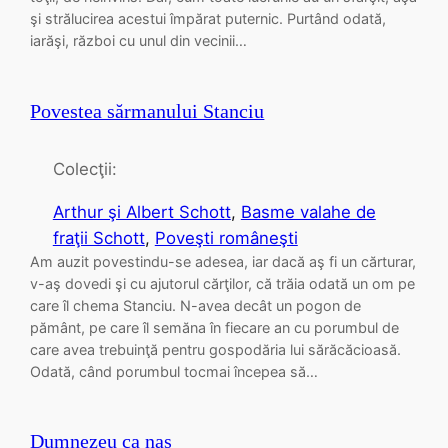
şi strălucirea acestui împărat puternic. Purtând odată,
iarăşi, război cu unul din vecinii…
Povestea sărmanului Stanciu
Colecţii:
Arthur şi Albert Schott
, 
Basme valahe de
fraţii Schott
, 
Poveşti româneşti
Am auzit povestindu-se adesea, iar dacă aş fi un cărturar,
v-aş dovedi şi cu ajutorul cărţilor, că trăia odată un om pe
care îl chema Stanciu. N-avea decât un pogon de
pământ, pe care îl semăna în fiecare an cu porumbul de
care avea trebuinţă pentru gospodăria lui sărăcăcioasă.
Odată, când porumbul tocmai începea să…
Dumnezeu ca naş