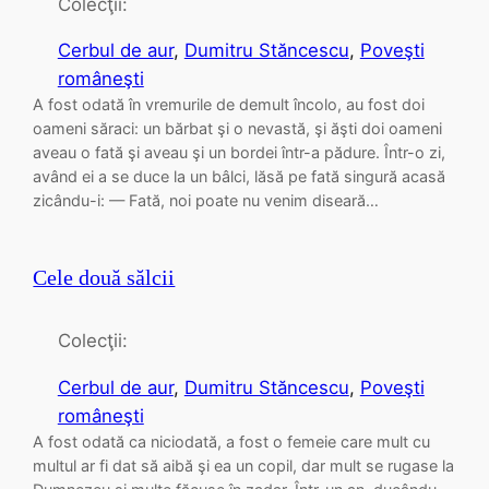
Colecţii:
Cerbul de aur
, 
Dumitru Stăncescu
, 
Poveşti
româneşti
A fost odată în vremurile de demult încolo, au fost doi
oameni săraci: un bărbat şi o nevastă, şi ăşti doi oameni
aveau o fată şi aveau şi un bordei într-a pădure. Într-o zi,
având ei a se duce la un bâlci, lăsă pe fată singură acasă
zicându-i: — Fată, noi poate nu venim diseară…
Cele două sălcii
Colecţii:
Cerbul de aur
, 
Dumitru Stăncescu
, 
Poveşti
româneşti
A fost odată ca niciodată, a fost o femeie care mult cu
multul ar fi dat să aibă şi ea un copil, dar mult se rugase la