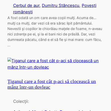
Cerbul de aur
, 
Dumitru Stăncescu
, 
Poveşti
româneşti
A fost odată un om care avea copii mulţi. Acuma de…
mulţi ca mulţi, dar vezi că era sărac lipit pământului.
Nevestii şi copiilor le chiorăiau maţele de foame, n-aveau
nici zdrenţe pe ei, şi la el bani nici de prăsilă. Dar, vezi
dumneata păcatu, când e el să fie şi mai mare: cum făcu,
…
Ţiganul care a fost cât p-aci să clocească un
mânz într-un dovleac
Colecţii: