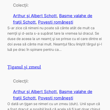
Colecţii:
Arthur şi Albert Schott
, 
Basme valahe de
fraţii Schott
, 
Poveşti româneşti
S-ar zice că nimeni nu poate să cânte atât de mult ca
nemţii şi d-asta s-a supărat tare la vremea lui dracul. Se
duse de aceea la un neamţ şi se prinse cu el care dintre ei
doi avea să cânte mai mult. Neamţul făcu liniştit târgul şi-l
luă pe drac în spinare pentru ca…
Ţiganul şi zmeul
Colecţii:
Arthur şi Albert Schott
, 
Basme valahe de
fraţii Schott
, 
Poveşti româneşti
O dată un ţigan se nimeri cu un zmeu (duh). Unii spun că
a fost dracul; e posibil însă că acela să fi luat doar chipul