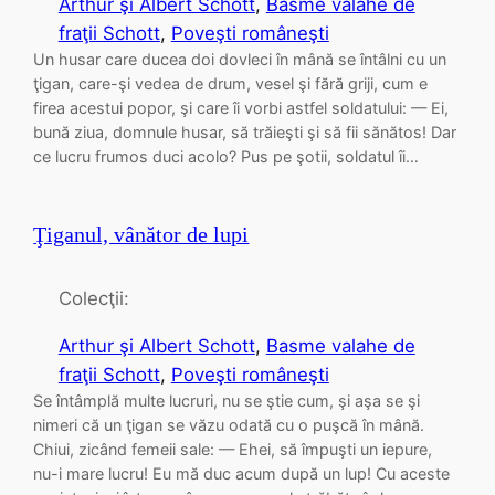
Arthur şi Albert Schott
, 
Basme valahe de
fraţii Schott
, 
Poveşti româneşti
Un husar care ducea doi dovleci în mână se întâlni cu un
ţigan, care-şi vedea de drum, vesel şi fără griji, cum e
firea acestui popor, şi care îi vorbi astfel soldatului: — Ei,
bună ziua, domnule husar, să trăieşti şi să fii sănătos! Dar
ce lucru frumos duci acolo? Pus pe şotii, soldatul îi…
Ţiganul, vânător de lupi
Colecţii:
Arthur şi Albert Schott
, 
Basme valahe de
fraţii Schott
, 
Poveşti româneşti
Se întâmplă multe lucruri, nu se ştie cum, şi aşa se şi
nimeri că un ţigan se văzu odată cu o puşcă în mână.
Chiui, zicând femeii sale: — Ehei, să împuşti un iepure,
nu-i mare lucru! Eu mă duc acum după un lup! Cu aceste