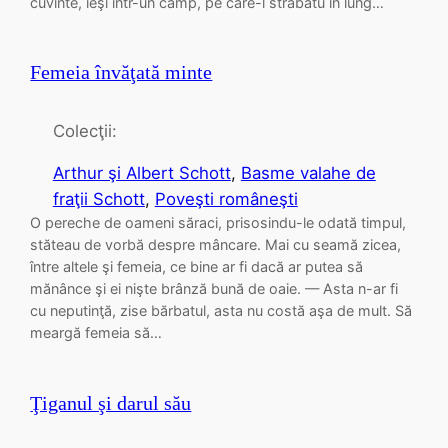
cuvinte, ieşi într-un câmp, pe care-l străbătu în lung…
Femeia învăţată minte
Colecţii:
Arthur şi Albert Schott
, 
Basme valahe de
fraţii Schott
, 
Poveşti româneşti
O pereche de oameni săraci, prisosindu-le odată timpul,
stăteau de vorbă despre mâncare. Mai cu seamă zicea,
între altele şi femeia, ce bine ar fi dacă ar putea să
mănânce şi ei nişte brânză bună de oaie. — Asta n-ar fi
cu neputinţă, zise bărbatul, asta nu costă aşa de mult. Să
meargă femeia să…
Ţiganul şi darul său