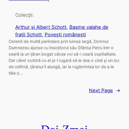
Colecţii:
Arthur şi Albert Schott
, 
Basme valahe de
fraţii Schott
, 
Poveşti româneşti
Ostenit de multă perindare prin lumea largă, Domnul
Dumnezeu ajunse cu însoţitorul său Sfântul Petru într-o
seară la un ţăran bogat căruia voi să-i ceară ospitalitate.
Dar când vorbiră cu el şi-l rugară să le dea o cină şi un loc
de odihnă, ţăranul îi alungă, iar la rugămintea lor de a le
tăia o…
Next Page
→