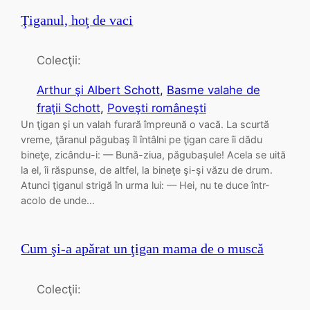
Ţiganul, hoţ de vaci
Colecţii:
Arthur şi Albert Schott
, 
Basme valahe de
fraţii Schott
, 
Poveşti româneşti
Un ţigan şi un valah furară împreună o vacă. La scurtă
vreme, ţăranul păgubaş îl întâlni pe ţigan care îi dădu
bineţe, zicându-i: — Bună-ziua, păgubaşule! Acela se uită
la el, îi răspunse, de altfel, la bineţe şi-şi văzu de drum.
Atunci ţiganul strigă în urma lui: — Hei, nu te duce într-
acolo de unde…
Cum şi-a apărat un ţigan mama de o muscă
Colecţii: