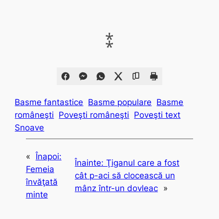
⁑
Basme fantastice
Basme populare
Basme
româneşti
Poveşti româneşti
Poveşti text
Snoave
«
Înapoi:
Înainte:
Ţiganul care a fost
Femeia
cât p-aci să clocească un
învăţată
mânz într-un dovleac
»
minte