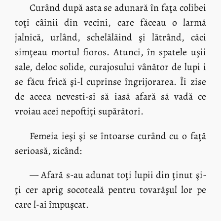
Curând după asta se adunară în faţa colibei
toţi câinii din vecini, care făceau o larmă
jalnică, urlând, schelălăind şi lătrând, căci
simţeau mortul fioros. Atunci, în spatele uşii
sale, deloc solide, curajosului vânător de lupi i
se făcu frică şi-l cuprinse îngrijorarea. Îi zise
de aceea nevesti-si să iasă afară să vadă ce
vroiau acei nepoftiţi supărători.
Femeia ieşi şi se întoarse curând cu o faţă
serioasă, zicând:
— Afară s-au adunat toţi lupii din ţinut şi-
ţi cer aprig socoteală pentru tovarăşul lor pe
care l-ai împuşcat.