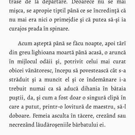
trase de la depărtare. Deoarece nu se mai
mişca, se apropie tiptil până ce se încredinţă că
nu mai era nici o primejdie şi că putea să-şi ia
curajos prada în spinare.
Acum aşteptă până se făcu noapte, apoi târî
din greu lighioana moartă până acasă, o aruncă
în mijlocul odăii şi, potrivit celui mai curat
obicei vânătoresc, începu să povestească cât s-a
străduit şi a muncit el şi ce îndemânare i-a
trebuit numai ca să aducă dihania în bătaia
puştii, da, şi cum a fost doar o singură clipă în
care a putut, printr-o lovitură de maestru, să-l
doboare. Femeia asculta în tăcere, crezând sau
necrezând lăudăroşeniile bărbatului ei.