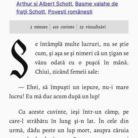
Arthur şi Albert Schott
, 
Basme valahe de
fraţii Schott
, 
Poveşti româneşti
3
minute
419
cuvinte
25
vizualizări
S
e întâmplă multe lucruri, nu se ştie
cum, şi aşa se şi nimeri că un ţigan se
văzu odată cu o puşcă în mână.
Chiui, zicând femeii sale:
— Ehei, să împuşti un iepure, nu-i mare
lucru! Eu mă duc acum după un lup!
Cu aceste cuvinte, ieşi într-un câmp, pe
care-l străbătu în lung şi-n lat. În cele din
urmă, dădu peste un lup mort, asupra căruia