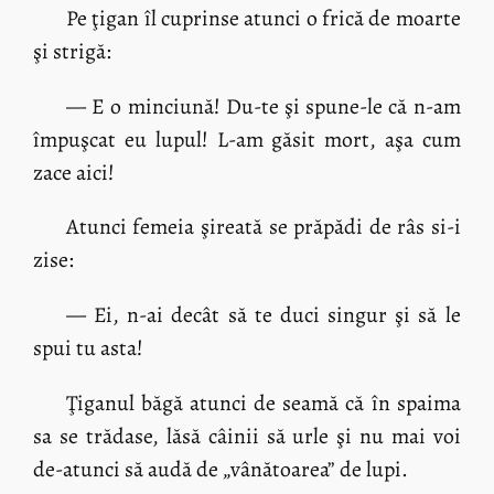
Pe ţigan îl cuprinse atunci o frică de moarte
şi strigă:
— E o minciună! Du-te şi spune-le că n-am
împuşcat eu lupul! L-am găsit mort, aşa cum
zace aici!
Atunci femeia şireată se prăpădi de râs si-i
zise:
— Ei, n-ai decât să te duci singur şi să le
spui tu asta!
Ţiganul băgă atunci de seamă că în spaima
sa se trădase, lăsă câinii să urle şi nu mai voi
de-atunci să audă de „vânătoarea” de lupi.