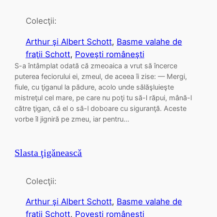
Colecţii:
Arthur şi Albert Schott
, 
Basme valahe de
fraţii Schott
, 
Poveşti româneşti
S-a întâmplat odată că zmeoaica a vrut să încerce
puterea feciorului ei, zmeul, de aceea îi zise: — Mergi,
fiule, cu ţiganul la pădure, acolo unde sălăşluieşte
mistreţul cel mare, pe care nu poţi tu să-l răpui, mână-l
către ţigan, că el o să-l doboare cu siguranţă. Aceste
vorbe îl jigniră pe zmeu, iar pentru…
Slasta ţigănească
Colecţii:
Arthur şi Albert Schott
, 
Basme valahe de
fraţii Schott
, 
Poveşti româneşti