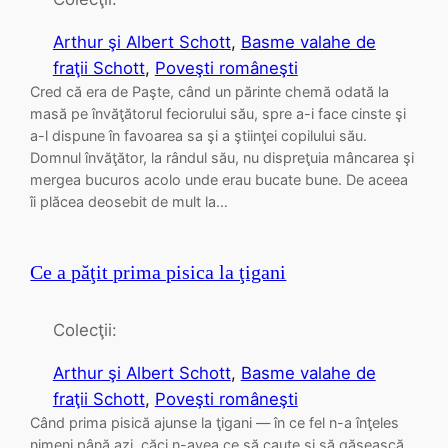
Arthur şi Albert Schott
, 
Basme valahe de
fraţii Schott
, 
Poveşti româneşti
Cred că era de Paşte, când un părinte chemă odată la
masă pe învăţătorul feciorului său, spre a-i face cinste şi
a-l dispune în favoarea sa şi a ştiinţei copilului său.
Domnul învăţător, la rândul său, nu dispreţuia mâncarea şi
mergea bucuros acolo unde erau bucate bune. De aceea
îi plăcea deosebit de mult la…
Ce a păţit prima pisica la ţigani
Colecţii:
Arthur şi Albert Schott
, 
Basme valahe de
fraţii Schott
, 
Poveşti româneşti
Când prima pisică ajunse la ţigani — în ce fel n-a înţeles
nimeni până azi, căci n-avea ce să caute şi să găsească