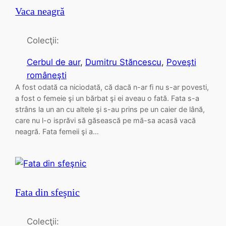
Vaca neagră
Colecţii:
Cerbul de aur
, 
Dumitru Stăncescu
, 
Poveşti
româneşti
A fost odată ca niciodată, că dacă n-ar fi nu s-ar povesti,
a fost o femeie şi un bărbat şi ei aveau o fată. Fata s-a
strâns la un an cu altele şi s-au prins pe un caier de lână,
care nu l-o isprăvi să găsească pe mă-sa acasă vacă
neagră. Fata femeii şi a…
Fata din sfeşnic
Colecţii: