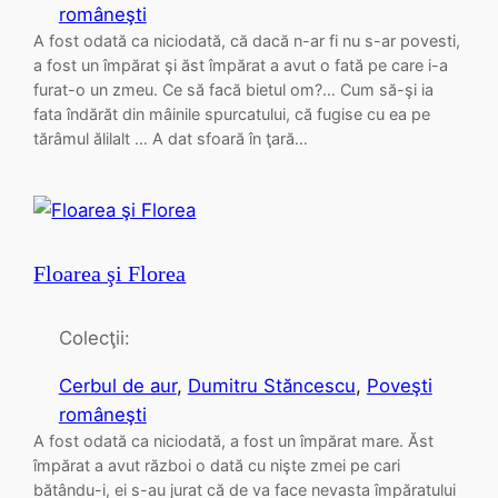
româneşti
A fost odată ca niciodată, că dacă n-ar fi nu s-ar povesti,
a fost un împărat şi ăst împărat a avut o fată pe care i-a
furat-o un zmeu. Ce să facă bietul om?… Cum să-şi ia
fata îndărăt din mâinile spurcatului, că fugise cu ea pe
tărâmul ălilalt … A dat sfoară în ţară…
Floarea şi Florea
Colecţii:
Cerbul de aur
, 
Dumitru Stăncescu
, 
Poveşti
româneşti
A fost odată ca niciodată, a fost un împărat mare. Ăst
împărat a avut război o dată cu nişte zmei pe cari
bătându-i, ei s-au jurat că de va face nevasta împăratului