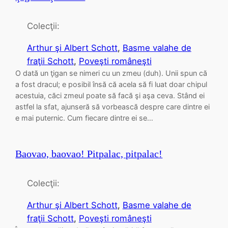
Colecţii:
Arthur şi Albert Schott
, 
Basme valahe de
fraţii Schott
, 
Poveşti româneşti
O dată un ţigan se nimeri cu un zmeu (duh). Unii spun că
a fost dracul; e posibil însă că acela să fi luat doar chipul
acestuia, căci zmeul poate să facă şi aşa ceva. Stând ei
astfel la sfat, ajunseră să vorbească despre care dintre ei
e mai puternic. Cum fiecare dintre ei se…
Baovao, baovao! Pitpalac, pitpalac!
Colecţii:
Arthur şi Albert Schott
, 
Basme valahe de
fraţii Schott
, 
Poveşti româneşti