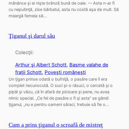
mănânce şi ei nişte brânză bună de oaie. — Asta n-ar fi
cu neputinţă, zise bărbatul, asta nu costă aşa de mult. Să
meargă femeia să…
Ţiganul şi darul său
Colecţii:
Arthur şi Albert Schott
, 
Basme valahe de
fraţii Schott
, 
Poveşti româneşti
Un ţigan prinse odată o bufniţă, o pasăre care îi era
complet necunocută. O suci şi-o răsuci, o cercetă şi o
pipăi şi văzu, că în afară de picioare şi pene, nu avea
nimic special. „Ce fel de pasăre o fi şi asta” se gândi
ţiganul, „nu e pentru oameni săraci, trebuie să fie o…
Cum a prins ţiganul o scroafă de mistreţ