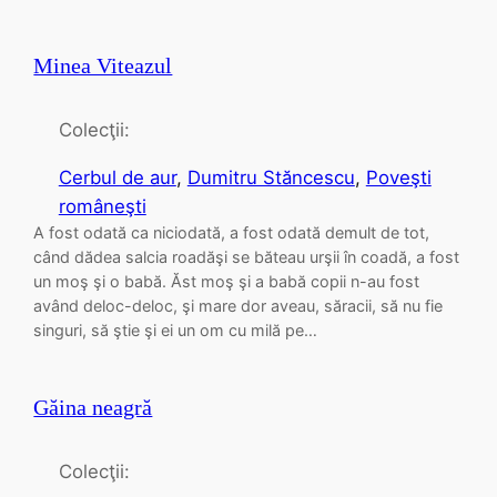
Minea Viteazul
Colecţii:
Cerbul de aur
, 
Dumitru Stăncescu
, 
Poveşti
româneşti
A fost odată ca niciodată, a fost odată demult de tot,
când dădea salcia roadăşi se băteau urşii în coadă, a fost
un moş şi o babă. Ăst moş şi a babă copii n-au fost
având deloc-deloc, şi mare dor aveau, săracii, să nu fie
singuri, să ştie şi ei un om cu milă pe…
Găina neagră
Colecţii: