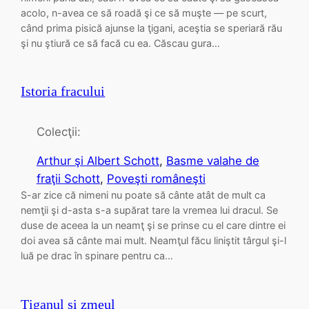
acolo, n-avea ce să roadă şi ce să muşte — pe scurt,
când prima pisică ajunse la ţigani, aceştia se speriară rău
şi nu ştiură ce să facă cu ea. Căscau gura…
Istoria fracului
Colecţii:
Arthur şi Albert Schott
, 
Basme valahe de
fraţii Schott
, 
Poveşti româneşti
S-ar zice că nimeni nu poate să cânte atât de mult ca
nemţii şi d-asta s-a supărat tare la vremea lui dracul. Se
duse de aceea la un neamţ şi se prinse cu el care dintre ei
doi avea să cânte mai mult. Neamţul făcu liniştit târgul şi-l
luă pe drac în spinare pentru ca…
Ţiganul şi zmeul