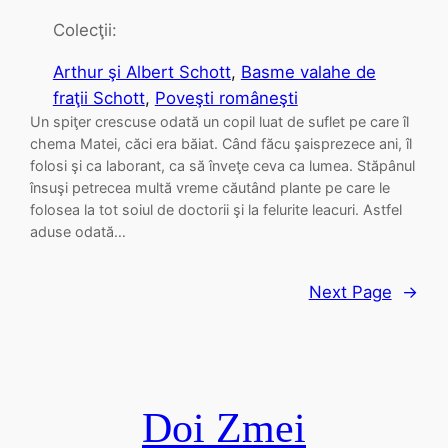
Colecţii:
Arthur şi Albert Schott
, 
Basme valahe de
fraţii Schott
, 
Poveşti româneşti
Un spiţer crescuse odată un copil luat de suflet pe care îl
chema Matei, căci era băiat. Când făcu şaisprezece ani, îl
folosi şi ca laborant, ca să înveţe ceva ca lumea. Stăpânul
însuşi petrecea multă vreme căutând plante pe care le
folosea la tot soiul de doctorii şi la felurite leacuri. Astfel
aduse odată…
Next Page
→
Doi Zmei