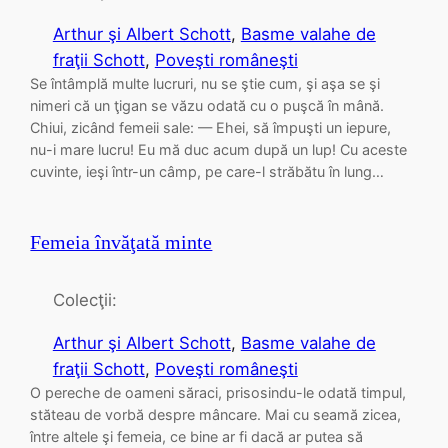
Arthur şi Albert Schott
, 
Basme valahe de
fraţii Schott
, 
Poveşti româneşti
Se întâmplă multe lucruri, nu se ştie cum, şi aşa se şi
nimeri că un ţigan se văzu odată cu o puşcă în mână.
Chiui, zicând femeii sale: — Ehei, să împuşti un iepure,
nu-i mare lucru! Eu mă duc acum după un lup! Cu aceste
cuvinte, ieşi într-un câmp, pe care-l străbătu în lung…
Femeia învăţată minte
Colecţii:
Arthur şi Albert Schott
, 
Basme valahe de
fraţii Schott
, 
Poveşti româneşti
O pereche de oameni săraci, prisosindu-le odată timpul,
stăteau de vorbă despre mâncare. Mai cu seamă zicea,
între altele şi femeia, ce bine ar fi dacă ar putea să