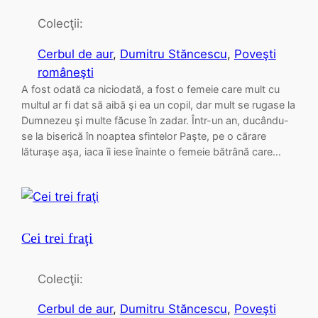
Colecţii:
Cerbul de aur
, 
Dumitru Stăncescu
, 
Poveşti
româneşti
A fost odată ca niciodată, a fost o femeie care mult cu
multul ar fi dat să aibă şi ea un copil, dar mult se rugase la
Dumnezeu şi multe făcuse în zadar. Într-un an, ducându-
se la biserică în noaptea sfintelor Paşte, pe o cărare
lăturaşe aşa, iaca îi iese înainte o femeie bătrână care…
Cei trei fraţi
Colecţii:
Cerbul de aur
, 
Dumitru Stăncescu
, 
Poveşti