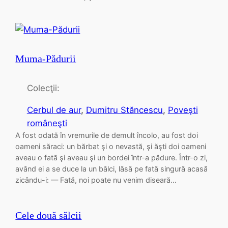
Muma-Pădurii
Colecţii:
Cerbul de aur
, 
Dumitru Stăncescu
, 
Poveşti
româneşti
A fost odată în vremurile de demult încolo, au fost doi
oameni săraci: un bărbat şi o nevastă, şi ăşti doi oameni
aveau o fată şi aveau şi un bordei într-a pădure. Într-o zi,
având ei a se duce la un bâlci, lăsă pe fată singură acasă
zicându-i: — Fată, noi poate nu venim diseară…
Cele două sălcii