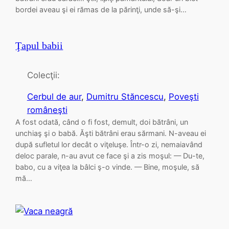
bordei aveau şi ei rămas de la părinţi, unde să-şi…
Ţapul babii
Colecţii:
Cerbul de aur
, 
Dumitru Stăncescu
, 
Poveşti
româneşti
A fost odată, când o fi fost, demult, doi bătrâni, un
unchiaş şi o babă. Ăşti bătrâni erau sărmani. N-aveau ei
după sufletul lor decât o viţeluşe. Într-o zi, nemaiavând
deloc parale, n-au avut ce face şi a zis moşul: — Du-te,
babo, cu a viţea la bâlci ş-o vinde. — Bine, moşule, să
mă…