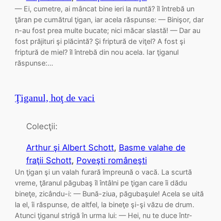
— Ei, cumetre, ai mâncat bine ieri la nuntă? îl întrebă un
ţăran pe cumătrul ţigan, iar acela răspunse: — Binişor, dar
n-au fost prea multe bucate; nici măcar slastă! — Dar au
fost prăjituri şi plăcintă? Şi friptură de viţel? A fost şi
friptură de miel? îl întrebă din nou acela. Iar ţiganul
răspunse:…
Ţiganul, hoţ de vaci
Colecţii:
Arthur şi Albert Schott
, 
Basme valahe de
fraţii Schott
, 
Poveşti româneşti
Un ţigan şi un valah furară împreună o vacă. La scurtă
vreme, ţăranul păgubaş îl întâlni pe ţigan care îi dădu
bineţe, zicându-i: — Bună-ziua, păgubaşule! Acela se uită
la el, îi răspunse, de altfel, la bineţe şi-şi văzu de drum.
Atunci ţiganul strigă în urma lui: — Hei, nu te duce într-