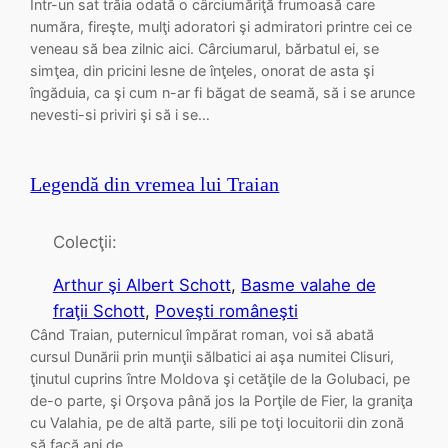
Într-un sat trăia odată o cârciumăriţă frumoasă care
număra, fireşte, mulţi adoratori şi admiratori printre cei ce
veneau să bea zilnic aici. Cârciumarul, bărbatul ei, se
simţea, din pricini lesne de înţeles, onorat de asta şi
îngăduia, ca şi cum n-ar fi băgat de seamă, să i se arunce
nevesti-si priviri şi să i se…
Legendă din vremea lui Traian
Colecţii:
Arthur şi Albert Schott
, 
Basme valahe de
fraţii Schott
, 
Poveşti româneşti
Când Traian, puternicul împărat roman, voi să abată
cursul Dunării prin munţii sălbatici ai aşa numitei Clisuri,
ţinutul cuprins între Moldova şi cetăţile de la Golubaci, pe
de-o parte, şi Orşova până jos la Porţile de Fier, la graniţa
cu Valahia, pe de altă parte, sili pe toţi locuitorii din zonă
să facă ani de…