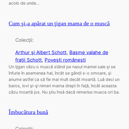
acolo de unde…
Cum şi-a apărat un ţigan mama de o muscă
Colecţii:
Arthur şi Albert Schott
, 
Basme valahe de
fraţii Schott
, 
Poveşti româneşti
Un ţigan văzu o muscă stând pe nasul mamei sale şi se
înfurie în asemenea hal, încât se gândi s-o omoare, şi
anume astfel ca să fie mai mult decât moartă. Luă deci un
baros, lovi şi-şi nimeri mama drept în faţă, încât aceasta
căzu moartă jos. Nu ştiu însă dacă nimerise musca ori ba.
Îmbucătura bună
Colecţii: