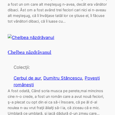
a fost un om care alt meşteşug n-avea, decât era vânător
dibaci. Ăst om a fost având trei feciori cari nici ei n-aveau
alt meşteşug, că îi învăţase tatăl lor ce ştiuse el, îi făcuse
tot vânători dibaci, că îi luase cu…
Chelbea năzdrăvanul
Colecţii:
Cerbul de aur
, 
Dumitru Stăncescu
, 
Poveşti
româneşti
A fost odată, Când scria musca pe perete,mai mincinos
cine n-o crede, a fost un român care a avut nouă feciori,
ş-a plecat cu opt din ei ca să-i însoare, că pe ăl d-al
noulea n-au vrut fraţii ăilalţi să-l ia, că ziceau că e mic.
Umblară ce umblară, şi iacă dădură d-un zmeu care…