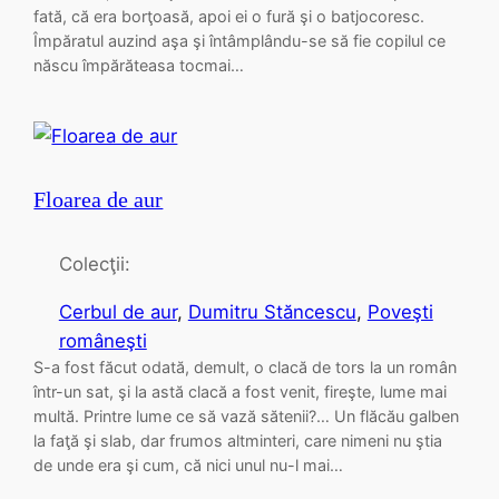
fată, că era borţoasă, apoi ei o fură şi o batjocoresc.
Împăratul auzind aşa şi întâmplându-se să fie copilul ce
născu împărăteasa tocmai…
Floarea de aur
Colecţii:
Cerbul de aur
, 
Dumitru Stăncescu
, 
Poveşti
româneşti
S-a fost făcut odată, demult, o clacă de tors la un român
într-un sat, şi la astă clacă a fost venit, fireşte, lume mai
multă. Printre lume ce să vază sătenii?… Un flăcău galben
la faţă şi slab, dar frumos altminteri, care nimeni nu ştia
de unde era şi cum, că nici unul nu-l mai…