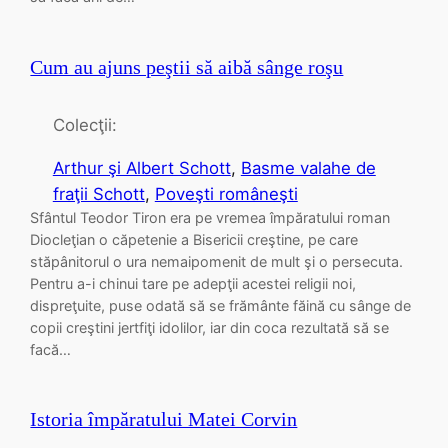
Cum au ajuns peştii să aibă sânge roşu
Colecţii:
Arthur şi Albert Schott
, 
Basme valahe de
fraţii Schott
, 
Poveşti româneşti
Sfântul Teodor Tiron era pe vremea împăratului roman
Diocleţian o căpetenie a Bisericii creştine, pe care
stăpânitorul o ura nemaipomenit de mult şi o persecuta.
Pentru a-i chinui tare pe adepţii acestei religii noi,
dispreţuite, puse odată să se frământe făină cu sânge de
copii creştini jertfiţi idolilor, iar din coca rezultată să se
facă…
Istoria împăratului Matei Corvin