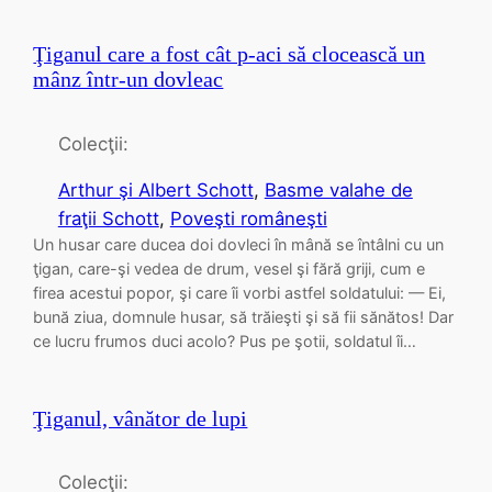
Ţiganul care a fost cât p-aci să clocească un
mânz într-un dovleac
Colecţii:
Arthur şi Albert Schott
, 
Basme valahe de
fraţii Schott
, 
Poveşti româneşti
Un husar care ducea doi dovleci în mână se întâlni cu un
ţigan, care-şi vedea de drum, vesel şi fără griji, cum e
firea acestui popor, şi care îi vorbi astfel soldatului: — Ei,
bună ziua, domnule husar, să trăieşti şi să fii sănătos! Dar
ce lucru frumos duci acolo? Pus pe şotii, soldatul îi…
Ţiganul, vânător de lupi
Colecţii: