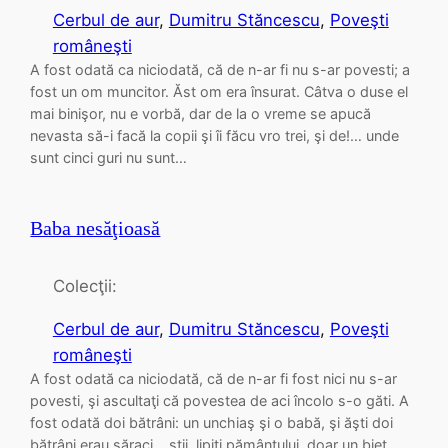
Cerbul de aur
, 
Dumitru Stăncescu
, 
Poveşti
româneşti
A fost odată ca niciodată, că de n-ar fi nu s-ar povesti; a
fost un om muncitor. Ăst om era însurat. Câtva o duse el
mai binişor, nu e vorbă, dar de la o vreme se apucă
nevasta să-i facă la copii şi îi făcu vro trei, şi de!… unde
sunt cinci guri nu sunt…
Baba nesăţioasă
Colecţii:
Cerbul de aur
, 
Dumitru Stăncescu
, 
Poveşti
româneşti
A fost odată ca niciodată, că de n-ar fi fost nici nu s-ar
povesti, şi ascultaţi că povestea de aci încolo s-o găti. A
fost odată doi bătrâni: un unchiaş şi o babă, şi ăşti doi
bătrâni erau săraci… ştii, lipiţi pământului, doar un biet