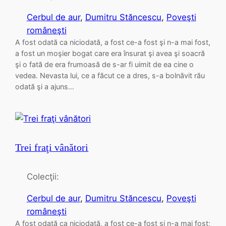
Cerbul de aur
, 
Dumitru Stăncescu
, 
Poveşti
româneşti
A fost odată ca niciodată, a fost ce-a fost şi n-a mai fost,
a fost un moşier bogat care era însurat şi avea şi soacră
şi o fată de era frumoasă de s-ar fi uimit de ea cine o
vedea. Nevasta lui, ce a făcut ce a dres, s-a bolnăvit rău
odată şi a ajuns…
Trei fraţi vânători
Colecţii:
Cerbul de aur
, 
Dumitru Stăncescu
, 
Poveşti
româneşti
A fost odată ca niciodată, a fost ce-a fost şi n-a mai fost;