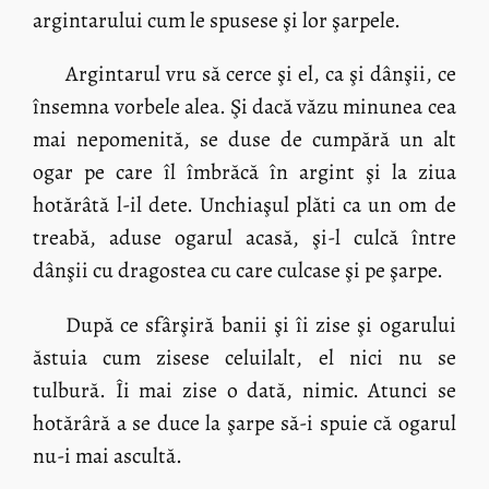
argintarului cum le spusese şi lor şarpele.
Argintarul vru să cerce şi el, ca şi dânşii, ce
însemna vorbele alea. Şi dacă văzu minunea cea
mai nepomenită, se duse de cumpără un alt
ogar pe care îl îmbrăcă în argint şi la ziua
hotărâtă l-il dete. Unchiaşul plăti ca un om de
treabă, aduse ogarul acasă, şi-l culcă între
dânşii cu dragostea cu care culcase şi pe şarpe.
După ce sfârşiră banii şi îi zise şi ogarului
ăstuia cum zisese celuilalt, el nici nu se
tulbură. Îi mai zise o dată, nimic. Atunci se
hotărâră a se duce la şarpe să-i spuie că ogarul
nu-i mai ascultă.