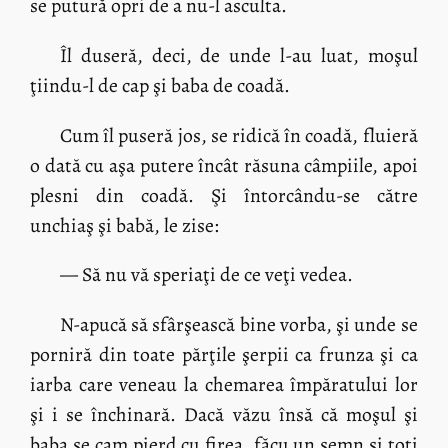
se putură opri de a nu-l asculta.
Îl duseră, deci, de unde l-au luat, moşul
ţiindu-l de cap şi baba de coadă.
Cum îl puseră jos, se ridică în coadă, fluieră
o dată cu aşa putere încât răsuna câmpiile, apoi
plesni din coadă. Şi întorcându-se către
unchiaş şi babă, le zise:
— Să nu vă speriaţi de ce veţi vedea.
N-apucă să sfârşească bine vorba, şi unde se
porniră din toate părţile şerpii ca frunza şi ca
iarba care veneau la chemarea împăratului lor
şi i se închinară. Dacă văzu însă că moşul şi
baba se cam pierd cu firea, făcu un semn şi toţi