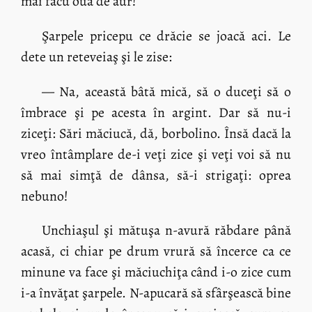
mai făcu ouă de aur!
Şarpele pricepu ce drăcie se joacă aci. Le
dete un reteveiaş şi le zise:
— Na, această bâtă mică, să o duceţi să o
îmbrace şi pe acesta în argint. Dar să nu-i
ziceţi: Sări măciucă, dă, borbolino. Însă dacă la
vreo întâmplare de-i veţi zice şi veţi voi să nu
să mai simţă de dânsa, să-i strigaţi: oprea
nebuno!
Unchiaşul şi mătuşa n-avură răbdare până
acasă, ci chiar pe drum vrură să încerce ca ce
minune va face şi măciuchiţa când i-o zice cum
i-a învăţat şarpele. N-apucară să sfârşească bine