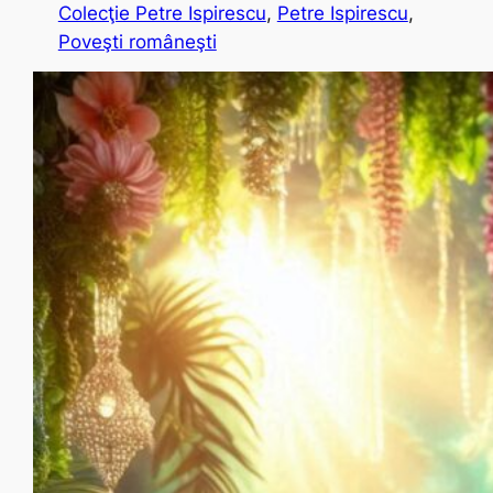
Colecţie Petre Ispirescu
, 
Petre Ispirescu
, 
Poveşti româneşti