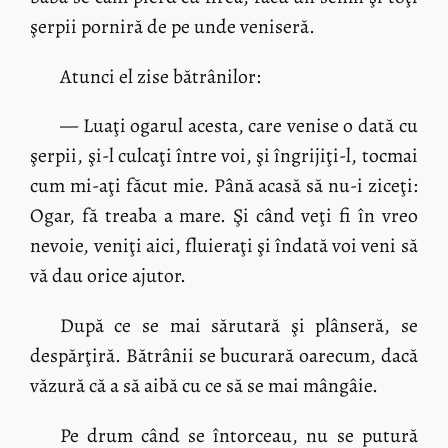
şerpii porniră de pe unde veniseră.
Atunci el zise bătrânilor:
— Luaţi ogarul acesta, care venise o dată cu
şerpii, şi-l culcaţi între voi, şi îngrijiţi-l, tocmai
cum mi-aţi făcut mie. Până acasă să nu-i ziceţi:
Ogar, fă treaba a mare. Şi când veţi fi în vreo
nevoie, veniţi aici, fluieraţi şi îndată voi veni să
vă dau orice ajutor.
După ce se mai sărutară şi plânseră, se
despărţiră. Bătrânii se bucurară oarecum, dacă
văzură că a să aibă cu ce să se mai mângâie.
Pe drum când se întorceau, nu se putură