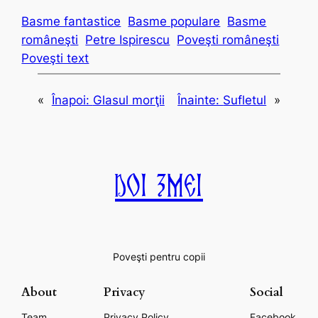
Basme fantastice
Basme populare
Basme
româneşti
Petre Ispirescu
Poveşti româneşti
Poveşti text
«
Înapoi:
Glasul morţii
Înainte:
Sufletul
»
Doi Zmei
Poveşti pentru copii
About
Privacy
Social
Team
Privacy Policy
Facebook