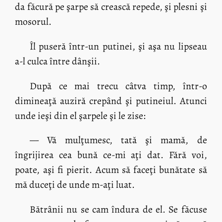
da făcură pe şarpe să crească repede, şi plesni şi
mosorul.
Îl puseră într-un putinei, şi aşa nu lipseau
a-l culca între dânşii.
După ce mai trecu câtva timp, într-o
dimineaţă auziră crepând şi putineiul. Atunci
unde ieşi din el şarpele şi le zise:
— Vă mulţumesc, tată şi mamă, de
îngrijirea cea bună ce-mi aţi dat. Fără voi,
poate, aşi fi pierit. Acum să faceţi bunătate să
mă duceţi de unde m-aţi luat.
Bătrânii nu se cam îndura de el. Se făcuse