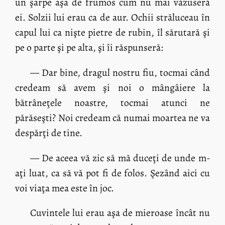
un şarpe aşa de frumos cum nu mai văzuseră
ei. Solzii lui erau ca de aur. Ochii străluceau în
capul lui ca nişte pietre de rubin, îl sărutară şi
pe o parte şi pe alta, şi îi răspunseră:
— Dar bine, dragul nostru fiu, tocmai când
credeam să avem şi noi o mângâiere la
bătrâneţele noastre, tocmai atunci ne
părăseşti? Noi credeam că numai moartea ne va
despărţi de tine.
— De aceea vă zic să mă duceţi de unde m-
aţi luat, ca să vă pot fi de folos. Şezând aici cu
voi viaţa mea este în joc.
Cuvintele lui erau aşa de mieroase încât nu