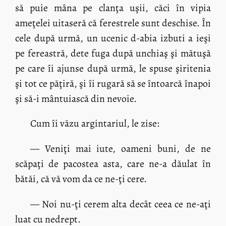
să puie mâna pe clanţa uşii, căci în vipia
ameţelei uitaseră că ferestrele sunt deschise. În
cele după urmă, un ucenic d-abia izbuti a ieşi
pe fereastră, dete fuga după unchiaş şi mătuşă
pe care îi ajunse după urmă, le spuse şiritenia
şi tot ce păţiră, şi îi rugară să se întoarcă înapoi
şi să-i mântuiască din nevoie.
Cum îi văzu argintariul, le zise:
— Veniţi mai iute, oameni buni, de ne
scăpaţi de pacostea asta, care ne-a dăulat în
bătăi, că vă vom da ce ne-ţi cere.
— Noi nu-ţi cerem alta decât ceea ce ne-aţi
luat cu nedrept.