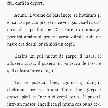
fiu, dară în deşert.
Acum, la vreme de bătrâneţe, se hotărâră şi
ei să iasă pe câmpie, şi orice vor găsi, să-l ia să-l
crească ca pe fiul lor. Deci într-o dimineaţă,
porniră amândoi pentru acest sfârşit: atât de
mare era dorul lor să aibă un copil.
Găsiră un pui micuţ de şarpe, îl luară, îl
aduseră acasă, îl puseră într-o ţeavă de trestie
şi îl culcară între dânşii.
Tot ce puteau, biet, agonisi şi dânşii,
cheltuiau pentru hrana fiului lor. Şarpele
crescu până ce într-o zi crepă ţeava. Îl puseră
într-un mosor. Îngrijirea şi hrana cea bună ce-i