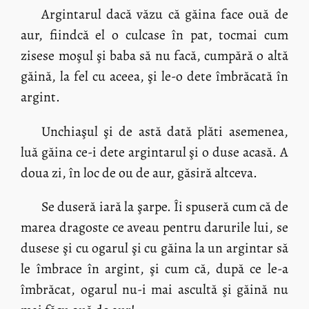
Argintarul dacă văzu că găina face ouă de
aur, fiindcă el o culcase în pat, tocmai cum
zisese moşul şi baba să nu facă, cumpără o altă
găină, la fel cu aceea, şi le-o dete îmbrăcată în
argint.
Unchiaşul şi de astă dată plăti asemenea,
luă găina ce-i dete argintarul şi o duse acasă. A
doua zi, în loc de ou de aur, găsiră altceva.
Se duseră iară la şarpe. Îi spuseră cum că de
marea dragoste ce aveau pentru darurile lui, se
dusese şi cu ogarul şi cu găina la un argintar să
le îmbrace în argint, şi cum că, după ce le-a
îmbrăcat, ogarul nu-i mai ascultă şi găină nu