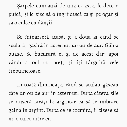
Şarpele cum auzi de una ca asta, le dete o
puică, şi le zise să o îngrijească ca şi pe ogar şi
să o culce cu dânşii.
Se întoarseră acasă, şi a doua zi când se
sculară, găsiră în aşternut un ou de aur. Găina
ouase. Se bucurară ei şi de acest dar; apoi
vândură oul cu preţ, şi îşi târguiră cele
trebuincioase.
În toată dimineaţa, când se sculau găseau
câte un ou de aur în aşternut. După câteva zile
se duseră iarăşi la argintar ca să le îmbrace
găina în argint. După ce se tocmiră, îi zisese să
nu o culce între ei.