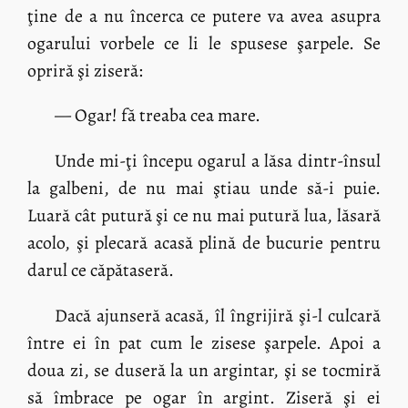
ţine de a nu încerca ce putere va avea asupra
ogarului vorbele ce li le spusese şarpele. Se
opriră şi ziseră:
— Ogar! fă treaba cea mare.
Unde mi-ţi începu ogarul a lăsa dintr-însul
la galbeni, de nu mai ştiau unde să-i puie.
Luară cât putură şi ce nu mai putură lua, lăsară
acolo, şi plecară acasă plină de bucurie pentru
darul ce căpătaseră.
Dacă ajunseră acasă, îl îngrijiră şi-l culcară
între ei în pat cum le zisese şarpele. Apoi a
doua zi, se duseră la un argintar, şi se tocmiră
să îmbrace pe ogar în argint. Ziseră şi ei