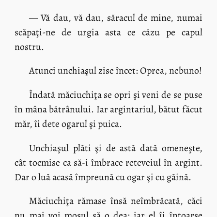
— Vă dau, vă dau, săracul de mine, numai
scăpaţi-ne de urgia asta ce căzu pe capul
nostru.
Atunci unchiaşul zise încet: Oprea, nebuno!
Îndată măciuchiţa se opri şi veni de se puse
în mâna bătrânului. Iar argintariul, bătut făcut
măr, îi dete ogarul şi puica.
Unchiaşul plăti şi de astă dată omeneşte,
cât tocmise ca să-i îmbrace reteveiul în argint.
Dar o luă acasă împreună cu ogar şi cu găină.
Măciuchiţa rămase însă neîmbrăcată, căci
nu mai voi moşul să o dea; iar el îi întoarse