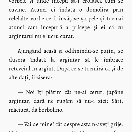
vorbele şi unde începu să-i croiască cum se
cuvine. Atunci ei îndată o domoliră prin
celelalte vorbe ce îi învăţase şarpele şi tocmai
atunci cam începură a pricepe şi ei că cu
argintarul nu e lucru curat.
Ajungând acasă şi odihnindu-se puţin, se
duseră îndată la argintar să le îmbrace
reteveiul în argint. După ce se tocmiră ca şi de
alte dăţi, îi ziseră:
— Noi îţi plătim cât ne-ai cerut, jupâne
argintar, dară ne rugăm să nu-i zici: Sări,
măciucă, dă borbolino!
— Vai de mine! cât despre asta n-aveţi grije.