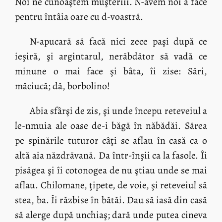
Noi ne cunoaştem muşteriii. N-avem noi a face
pentru întâia oare cu d-voastră.
N-apucară să facă nici zece paşi după ce
ieşiră, şi argintarul, nerăbdător să vadă ce
minune o mai face şi bâta, îi zise: Sări,
măciucă; dă, borbolino!
Abia sfârşi de zis, şi unde începu reteveiul a
le-nmuia ale oase de-i băgă în năbădăi. Sărea
pe spinările tuturor câţi se aflau în casă ca o
altă aia năzdrăvană. Da într-înşii ca la fasole. Îi
pisăgea şi îi cotonogea de nu ştiau unde se mai
aflau. Chilomane, ţipete, de voie, şi reteveiul să
stea, ba. Îi răzbise în bătăi. Dau să iasă din casă
să alerge după unchiaş; dară unde putea cineva