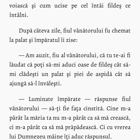
voiască şi cum ucise pe cel întâi fildeş ce
întâlni.
După câteva zile, fiul vânătorului fu chemat
la palat şi împăratul îi zise:
— Am auzit, fiu al vânătorului, că tu te-ai fi
lăudat că poţi să-mi aduci oase de fildeş cât să-
mi clădeşti un palat şi piei de aspidă cât să
ajungă să-l învăleşti.
— Luminate împărate — răspunse fiul
vânătorului — să-ţi fie faţa cinstită. Cine m-a
pârât la măria ta nu m-a pârât ca să mă crească,
ci m-a pârât ca să mă prăpădească. Ci cu vrerea
lui Dumnezeu mâine îţi aduc răspunsul.