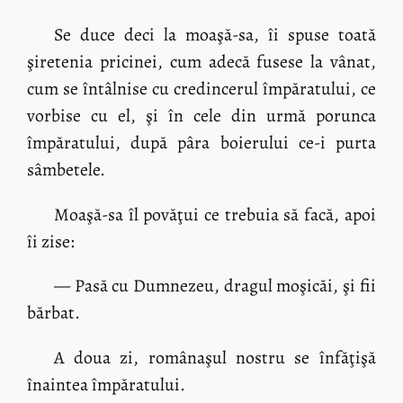
Se duce deci la moaşă-sa, îi spuse toată
şiretenia pricinei, cum adecă fusese la vânat,
cum se întâlnise cu credincerul împăratului, ce
vorbise cu el, şi în cele din urmă porunca
împăratului, după pâra boierului ce-i purta
sâmbetele.
Moaşă-sa îl povăţui ce trebuia să facă, apoi
îi zise:
— Pasă cu Dumnezeu, dragul moşicăi, şi fii
bărbat.
A doua zi, românaşul nostru se înfăţişă
înaintea împăratului.