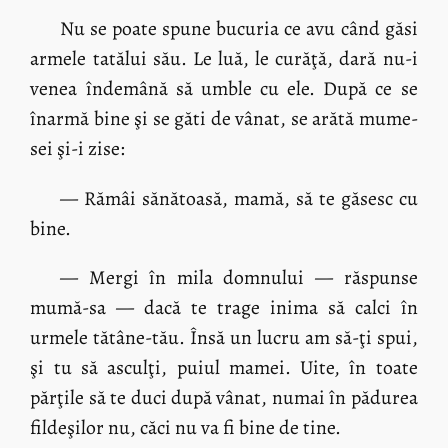
Nu se poate spune bucuria ce avu când găsi
armele tatălui său. Le luă, le curăţă, dară nu-i
venea îndemână să umble cu ele. După ce se
înarmă bine şi se găti de vânat, se arătă mume-
sei şi-i zise:
— Rămâi sănătoasă, mamă, să te găsesc cu
bine.
— Mergi în mila domnului — răspunse
mumă-sa — dacă te trage inima să calci în
urmele tătâne-tău. Însă un lucru am să-ţi spui,
şi tu să asculţi, puiul mamei. Uite, în toate
părţile să te duci după vânat, numai în pădurea
fildeşilor nu, căci nu va fi bine de tine.