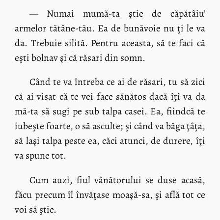
— Numai mumă-ta ştie de căpătâiu’
armelor tătâne-tău. Ea de bunăvoie nu ţi le va
da. Trebuie silită. Pentru aceasta, să te faci că
eşti bolnav şi că răsari din somn.
Când te va întreba ce ai de răsari, tu să zici
că ai visat că te vei face sănătos dacă îţi va da
mă-ta să sugi pe sub talpa casei. Ea, fiindcă te
iubeşte foarte, o să asculte; şi când va băga ţâţa,
să laşi talpa peste ea, căci atunci, de durere, îţi
va spune tot.
Cum auzi, fiul vânătorului se duse acasă,
făcu precum îl învăţase moaşă-sa, şi află tot ce
voi să ştie.