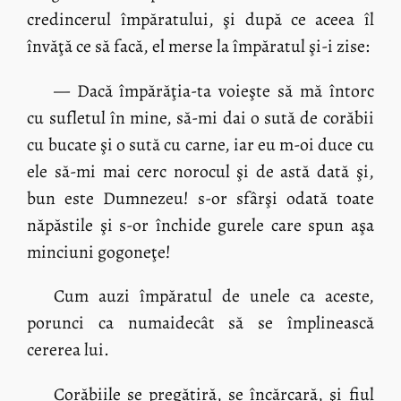
credincerul împăratului, şi după ce aceea îl
învăţă ce să facă, el merse la împăratul şi-i zise:
— Dacă împărăţia-ta voieşte să mă întorc
cu sufletul în mine, să-mi dai o sută de corăbii
cu bucate şi o sută cu carne, iar eu m-oi duce cu
ele să-mi mai cerc norocul şi de astă dată şi,
bun este Dumnezeu! s-or sfârşi odată toate
năpăstile şi s-or închide gurele care spun aşa
minciuni gogoneţe!
Cum auzi împăratul de unele ca aceste,
porunci ca numaidecât să se împlinească
cererea lui.
Corăbiile se pregătiră, se încărcară, şi fiul