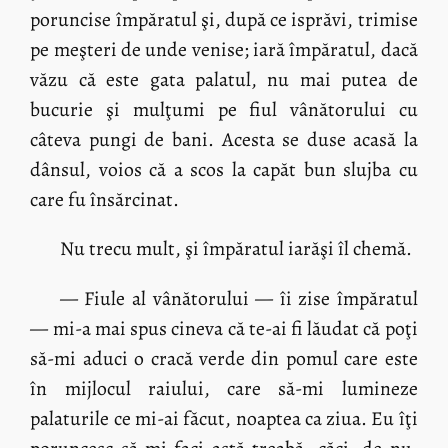
poruncise împăratul şi, după ce isprăvi, trimise
pe meşteri de unde venise; iară împăratul, dacă
văzu că este gata palatul, nu mai putea de
bucurie şi mulţumi pe fiul vânătorului cu
câteva pungi de bani. Acesta se duse acasă la
dânsul, voios că a scos la capăt bun slujba cu
care fu însărcinat.
Nu trecu mult, şi împăratul iarăşi îl chemă.
— Fiule al vânătorului — îi zise împăratul
— mi-a mai spus cineva că te-ai fi lăudat că poţi
să-mi aduci o cracă verde din pomul care este
în mijlocul raiului, care să-mi lumineze
palaturile ce mi-ai făcut, noaptea ca ziua. Eu îţi