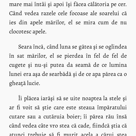
mare mai întâi şi apoi îşi făcea călătoria pe cer.
Când vedea razele cele focoase ale soarelui că
ies din apele mărilor, el se mira cum de nu
clocotesc apele.
Seara încă, când luna se gătea şi se oglindea
în sat mărilor, el se pierdea în fel de fel de
cugete şi nu-şi putea da seamă de ce lumina
lunei era aşa de searbădă şi de ce apa părea ca o
gheaţă lucie.
Îi plăcea iarăşi să se uite noaptea la stele şi
ar fi voit să ştie care este steaua împăratului
cutare sau a cutăruia boier; îi părea rău însă
când vedea câte vro stea că cade, fiindcă ştia că
atunci trebuie să fi murit acela a cărui stea