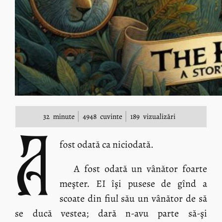
32
minute
4948
cuvinte
189
vizualizări
A
fost odată ca niciodată.
A fost odată un vânător foarte
meşter. EI îşi pusese de gînd a
scoate din fiul său un vânător de să
se ducă vestea; dară n-avu parte să-şi