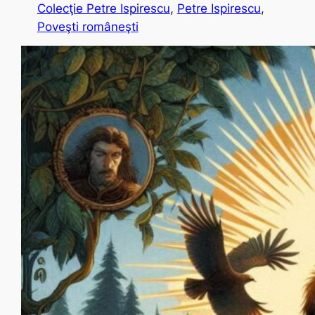
Colecţie Petre Ispirescu
, 
Petre Ispirescu
, 
Poveşti româneşti