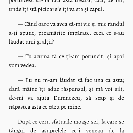
poruncesc să-mi faci astă treabă, căci, de nu,
unde îţi stă picioarele îţi va sta şi capul.
— Când oare va avea să-mi vie şi mie rândul
a-ţi spune, preamărite împărate, ceea ce s-au
lăudat unii şi alţii?
— Tu acuma fă ce ţi-am poruncit, şi apoi
vom vedea.
— Eu nu m-am lăudat să fac una ca asta;
dară mâine îţi aduc răspunsul, şi mă voi sili,
de-mi va ajuta Dumnezeu, să scap şi de
năpastea asta ce căzu pe mine.
După ce ceru sfaturile moaşe-sei, la care se
tângui de asuprelele ce-i veneau de la