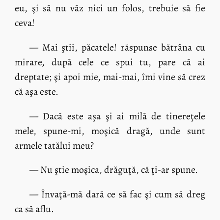
eu, şi să nu văz nici un folos, trebuie să fie
ceva!
— Mai ştii, păcatele! răspunse bătrâna cu
mirare, după cele ce spui tu, pare că ai
dreptate; şi apoi mie, mai-mai, îmi vine să crez
că aşa este.
— Dacă este aşa şi ai milă de tinereţele
mele, spune-mi, moşică dragă, unde sunt
armele tatălui meu?
— Nu ştie moşica, drăguţă, că ţi-ar spune.
— Învaţă-mă dară ce să fac şi cum să dreg
ca să aflu.