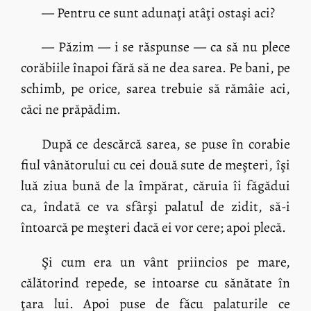
— Pentru ce sunt adunaţi atâţi ostaşi aci?
— Păzim — i se răspunse — ca să nu plece
corăbiile înapoi fără să ne dea sarea. Pe bani, pe
schimb, pe orice, sarea trebuie să rămâie aci,
căci ne prăpădim.
După ce descărcă sarea, se puse în corabie
fiul vânătorului cu cei două sute de meşteri, îşi
luă ziua bună de la împărat, căruia îi făgădui
ca, îndată ce va sfârşi palatul de zidit, să-i
întoarcă pe meşteri dacă ei vor cere; apoi plecă.
Şi cum era un vânt priincios pe mare,
călătorind repede, se intoarse cu sănătate în
ţara lui. Apoi puse de făcu palaturile ce