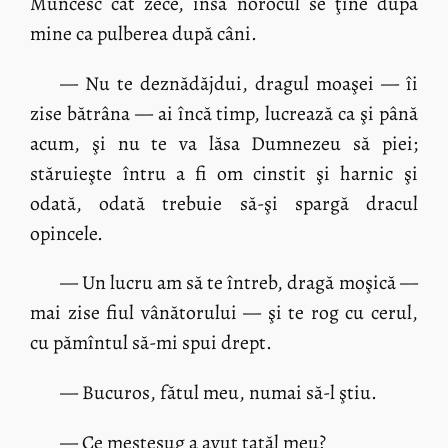
Muncesc cât zece, însă norocul se ţine după
mine ca pulberea după câni.
— Nu te deznădăjdui, dragul moaşei — îi
zise bătrâna — ai încă timp, lucrează ca şi până
acum, şi nu te va lăsa Dumnezeu să piei;
stăruieşte întru a fi om cinstit şi harnic şi
odată, odată trebuie să-şi spargă dracul
opincele.
— Un lucru am să te întreb, dragă moşică —
mai zise fiul vânătorului — şi te rog cu cerul,
cu pămîntul să-mi spui drept.
— Bucuros, fătul meu, numai să-l ştiu.
— Ce meşteşug a avut tatăl meu?