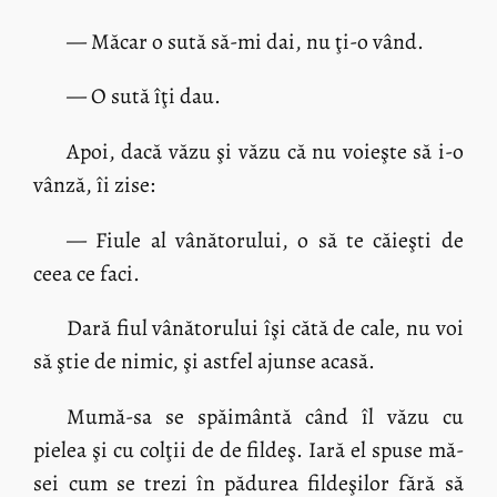
— Măcar o sută să-mi dai, nu ţi-o vând.
— O sută îţi dau.
Apoi, dacă văzu şi văzu că nu voieşte să i-o
vânză, îi zise:
— Fiule al vânătorului, o să te căieşti de
ceea ce faci.
Dară fiul vânătorului îşi cătă de cale, nu voi
să ştie de nimic, şi astfel ajunse acasă.
Mumă-sa se spăimântă când îl văzu cu
pielea şi cu colţii de de fildeş. Iară el spuse mă-
sei cum se trezi în pădurea fildeşilor fără să