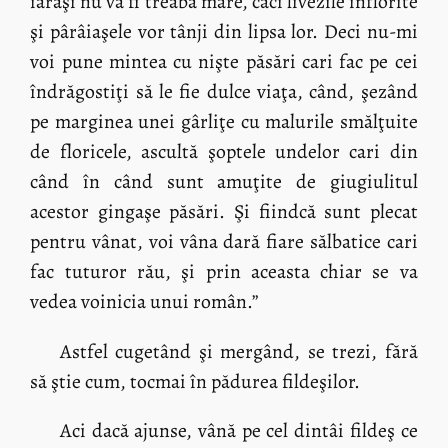
iarăşi nu va fi treabă mare, căci livezile înflorite
şi pârâiaşele vor tânji din lipsa lor. Deci nu-mi
voi pune mintea cu nişte păsări cari fac pe cei
îndrăgostiţi să le fie dulce viaţa, când, şezând
pe marginea unei gârliţe cu malurile smălţuite
de floricele, ascultă şoptele undelor cari din
când în când sunt amuţite de giugiulitul
acestor gingaşe păsări. Şi fiindcă sunt plecat
pentru vânat, voi vâna dară fiare sălbatice cari
fac tuturor rău, şi prin aceasta chiar se va
vedea voinicia unui român.”
Astfel cugetând şi mergând, se trezi, fără
să ştie cum, tocmai în pădurea fildeşilor.
Aci dacă ajunse, vână pe cel dintâi fildeş ce