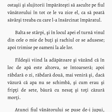
ostaşii şi slujitorii împărăteşti să asculte pe fiul
vânătorului în tot ce le va zice el, ca să poată
săvârşi treaba cu care l-a însărcinat împăratul.
Balta se stârpi, şi în locul apei el turnă vinul
din cele o mie de buţi şi rachiul ce se adusese;
apoi trimise pe oameni la ale lor.
Fildeşii viind la adăpătoare şi văzând că în
loc de apă este altceva, se întoarseră; apoi
răbdară o zi, răbdară două, mai veniră şi, dacă
văzură că apa nu se schimbă, şi cum erau şi
fripţi de sete, băură cu nesaţ şi toţi căzură
morţi.
Atunci fiul vânătorului se puse de-i jupui,