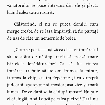
vânătorului se puse într-una din ele şi plecă,
luând calea cătră răsărit.
Călătorind, el nu se putea domiri cum
merge treaba de se lasă împăraţii să fie purtaţi
de nas de câte un nemernic de boier.
„Cum se poate — îşi zicea el — ca împăratul
să fie atâta de nătâng, încât să crează toate
bârfelele lepădăturelor? Ca să fie cineva
împărat, trebuie să fie om frumos la minte,
frumos la chip, cu înţelepciune şi cu dreaptă
judecată; aşa spune şi moşica; aşa zice şi toată
lumea. De ce dară se ia el după muşte? Nu ştie
el că lingăii o să-l ducă pe calea pieirei? Dară nu