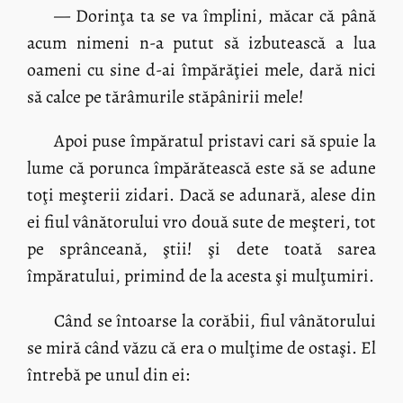
— Dorinţa ta se va împlini, măcar că până
acum nimeni n-a putut să izbutească a lua
oameni cu sine d-ai împărăţiei mele, dară nici
să calce pe tărâmurile stăpânirii mele!
Apoi puse împăratul pristavi cari să spuie la
lume că porunca împărătească este să se adune
toţi meşterii zidari. Dacă se adunară, alese din
ei fiul vânătorului vro două sute de meşteri, tot
pe sprânceană, ştii! şi dete toată sarea
împăratului, primind de la acesta şi mulţumiri.
Când se întoarse la corăbii, fiul vânătorului
se miră când văzu că era o mulţime de ostaşi. El
întrebă pe unul din ei: