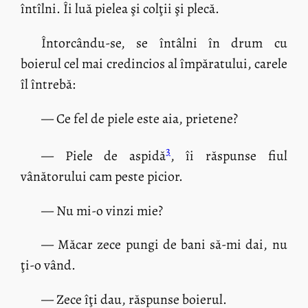
întîlni. Îi luă pielea şi colţii şi plecă.
Întorcându-se, se întâlni în drum cu
boierul cel mai credincios al împăratului, carele
îl întrebă:
— Ce fel de piele este aia, prietene?
3
— Piele de aspidă
, îi răspunse fiul
vânătorului cam peste picior.
— Nu mi-o vinzi mie?
— Măcar zece pungi de bani să-mi dai, nu
ţi-o vând.
— Zece îţi dau, răspunse boierul.