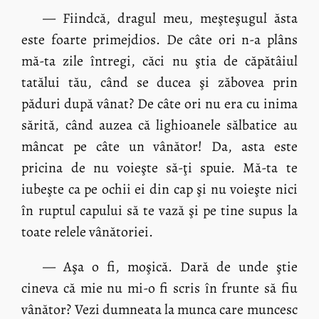
— Fiindcă, dragul meu, meşteşugul ăsta
este foarte primejdios. De câte ori n-a plâns
mă-ta zile întregi, căci nu ştia de căpătâiul
tatălui tău, când se ducea şi zăbovea prin
păduri după vânat? De câte ori nu era cu inima
sărită, când auzea că lighioanele sălbatice au
mâncat pe câte un vânător! Da, asta este
pricina de nu voieşte să-ţi spuie. Mă-ta te
iubeşte ca pe ochii ei din cap şi nu voieşte nici
în ruptul capului să te vază şi pe tine supus la
toate relele vânătoriei.
— Aşa o fi, moşică. Dară de unde ştie
cineva că mie nu mi-o fi scris în frunte să fiu
vânător? Vezi dumneata la munca care muncesc