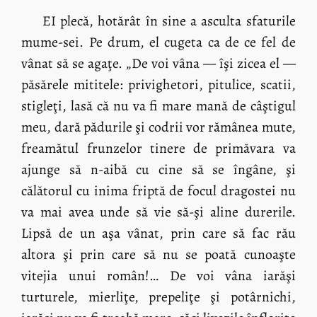
EI plecă, hotărât în sine a asculta sfaturile
mume-sei. Pe drum, el cugeta ca de ce fel de
vânat să se agaţe. „De voi vâna — îşi zicea el —
păsărele mititele: privighetori, pitulice, scatii,
stigleţi, lasă că nu va fi mare mană de câştigul
meu, dară pădurile şi codrii vor rămânea mute,
freamătul frunzelor tinere de primăvara va
ajunge să n-aibă cu cine să se îngâne, şi
călătorul cu inima friptă de focul dragostei nu
va mai avea unde să vie să-şi aline durerile.
Lipsă de un aşa vânat, prin care să fac rău
altora şi prin care să nu se poată cunoaşte
vitejia unui român!… De voi vâna iarăşi
turturele, mierliţe, prepeliţe şi potârnichi,