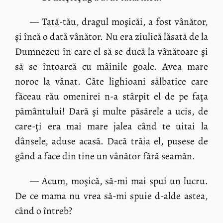
— Tată-tău, dragul moşicăi, a fost vânător,
şi încă o dată vânător. Nu era ziulică lăsată de la
Dumnezeu în care el să se ducă la vânătoare şi
să se întoarcă cu mâinile goale. Avea mare
noroc la vânat. Câte lighioani sălbatice care
făceau rău omenirei n-a stârpit el de pe faţa
pământului! Dară şi multe păsărele a ucis, de
care-ţi era mai mare jalea când te uitai la
dânsele, aduse acasă. Dacă trăia el, pusese de
gând a face din tine un vânător fără seamăn.
— Acum, moşică, să-mi mai spui un lucru.
De ce mama nu vrea să-mi spuie d-alde astea,
când o întreb?