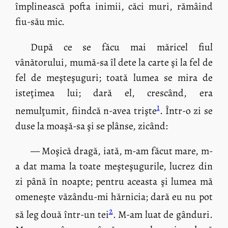
împlinească pofta inimii, căci muri, rămâind
fiu-său mic.
După ce se făcu mai măricel fiul
vânătorului, mumă-sa îl dete la carte şi la fel de
fel de meşteşuguri; toată lumea se mira de
isteţimea lui; dară el, crescând, era
1
nemulţumit, fiindcă n-avea trişte
. Într-o zi se
duse la moaşă-sa şi se plânse, zicând:
— Moşică dragă, iată, m-am făcut mare, m-
a dat mama la toate meşteşugurile, lucrez din
zi până în noapte; pentru aceasta şi lumea mă
omeneşte văzându-mi hărnicia; dară eu nu pot
2
să leg două într-un tei
. M-am luat de gânduri.