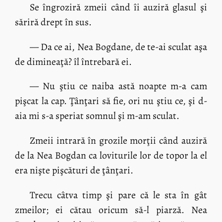
Se îngroziră zmeii când îi auziră glasul şi
săriră drept în sus.
— Da ce ai, Nea Bogdane, de te-ai sculat aşa
de dimineaţă? îl întrebară ei.
— Nu ştiu ce naiba astă noapte m-a cam
pişcat la cap. Ţânţari să fie, ori nu ştiu ce, şi d-
aia mi s-a speriat somnul şi m-am sculat.
Zmeii intrară în grozile morţii când auziră
de la Nea Bogdan ca loviturile lor de topor la el
era nişte pişcături de ţânţari.
Trecu câtva timp şi pare că le sta în gât
zmeilor; ei cătau oricum să-l piarză. Nea