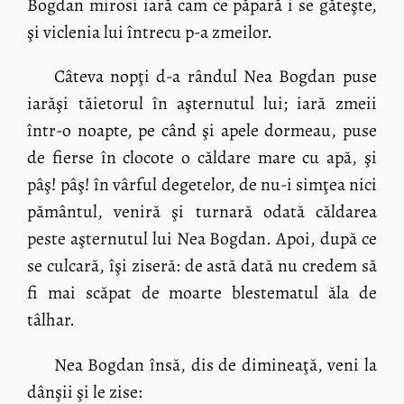
Bogdan mirosi iară cam ce păpară i se găteşte,
şi viclenia lui întrecu p-a zmeilor.
Câteva nopţi d-a rândul Nea Bogdan puse
iarăşi tăietorul în aşternutul lui; iară zmeii
într-o noapte, pe când şi apele dormeau, puse
de fierse în clocote o căldare mare cu apă, şi
pâş! pâş! în vârful degetelor, de nu-i simţea nici
pământul, veniră şi turnară odată căldarea
peste aşternutul lui Nea Bogdan. Apoi, după ce
se culcară, îşi ziseră: de astă dată nu credem să
fi mai scăpat de moarte blestematul ăla de
tâlhar.
Nea Bogdan însă, dis de dimineaţă, veni la
dânşii şi le zise: