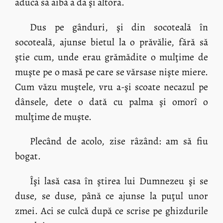
aducă să aibă a da şi altora.
Dus pe gânduri, şi din socoteală în
socoteală, ajunse bietul la o prăvălie, fără să
ştie cum, unde erau grămădite o mulţime de
muşte pe o masă pe care se vărsase nişte miere.
Cum văzu muştele, vru a-şi scoate necazul pe
dânsele, dete o dată cu palma şi omorî o
mulţime de muşte.
Plecând de acolo, zise râzând: am să fiu
bogat.
Îşi lasă casa în ştirea lui Dumnezeu şi se
duse, se duse, până ce ajunse la puţul unor
zmei. Aci se culcă după ce scrise pe ghizdurile