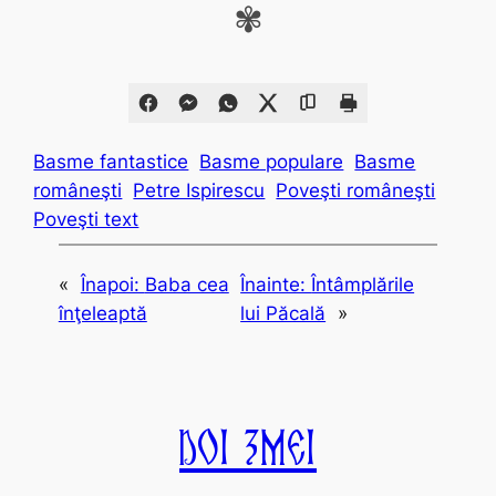
✾
Basme fantastice
Basme populare
Basme
româneşti
Petre Ispirescu
Poveşti româneşti
Poveşti text
«
Înapoi:
Baba cea
Înainte:
Întâmplările
înţeleaptă
lui Păcală
»
Doi Zmei