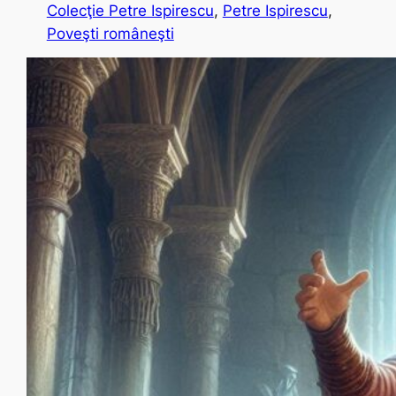
Colecţie Petre Ispirescu
, 
Petre Ispirescu
, 
Poveşti româneşti