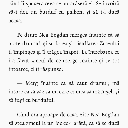
când îi spuseră ceea ce hotărâseră ei. Se învoiră
să-i dea un burduf cu galbeni şi să i-l ducă
acasă.
Pe drum Nea Bogdan mergea înainte că să
arate drumul, şi suflarea şi răsuflarea Zmeului
îl împingea şi îl trăgea înapoi. La întrebarea ce
i-a făcut zmeul de ce merge înainte şi se tot
întoarce, el îi răspunse:
— Merg înainte ca să caut drumul; mă
întorc ca să văz să nu care cumva să mă înşeli şi
să fugi cu burduful.
Când era aproape de casă, zise Nea Bogdan
să stea zmeul la un loc ce-i arătă, ca să se ducă