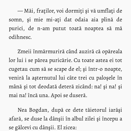
— Măi, fraţilor, voi dormiţi şi vă umflaţi de
somn, şi mie mi-aţi dat odaia aia plină de
purici, de n-am putut toată noaptea să mă
odihnesc.
Zmeii înmărmuriră când auziră că opăreala
lor lui i se părea puricărie. Cu toate astea ei tot
cugetau cum să se scape de el; şi într-o noapte,
veniră la aşternutul lui câte trei cu paloşele în
mână şi tot deodată deteră zicând: na! şi na! şi
mai na! încă una. Apoi se duseră.
Nea Bogdan, după ce dete tăietorul iarăşi
afară, se duse la dânşii în albul zilei şi începu a
se gâlcevi cu dânşii. El zicea: