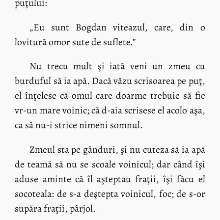
puţului:
„Eu sunt Bogdan viteazul, care, din o
lovitură omor sute de suflete.”
Nu trecu mult şi iată veni un zmeu cu
burduful să ia apă. Dacă văzu scrisoarea pe puţ,
el înţelese că omul care doarme trebuie să fie
vr-un mare voinic; că d-aia scrisese el acolo aşa,
ca să nu-i strice nimeni somnul.
Zmeul sta pe gânduri, şi nu cuteza să ia apă
de teamă să nu se scoale voinicul; dar când îşi
aduse aminte că îl aşteptau fraţii, îşi făcu el
socoteala: de s-a deştepta voinicul, foc; de s-or
supăra fraţii, pârjol.