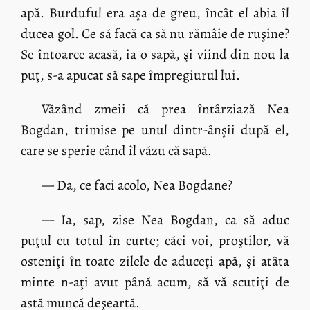
apă. Burduful era aşa de greu, încât el abia îl
ducea gol. Ce să facă ca să nu rămâie de ruşine?
Se întoarce acasă, ia o sapă, şi viind din nou la
puţ, s-a apucat să sape împregiurul lui.
Văzând zmeii că prea întârziază Nea
Bogdan, trimise pe unul dintr-ânşii după el,
care se sperie când îl văzu că sapă.
— Da, ce faci acolo, Nea Bogdane?
— Ia, sap, zise Nea Bogdan, ca să aduc
puţul cu totul în curte; căci voi, proştilor, vă
osteniţi în toate zilele de aduceţi apă, şi atâta
minte n-aţi avut până acum, să vă scutiţi de
astă muncă deşeartă.