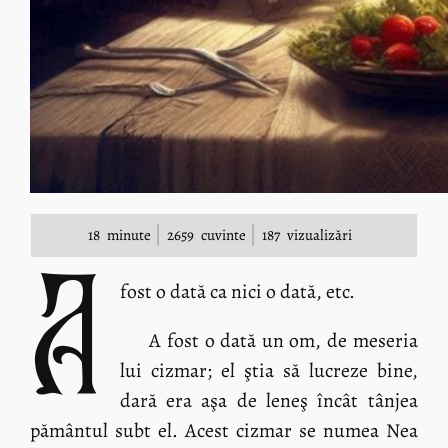
18
minute
2659
cuvinte
187
vizualizări
A
fost o dată ca nici o dată, etc.
A fost o dată un om, de meseria
lui cizmar; el ştia să lucreze bine,
dară era aşa de leneş încât tânjea
pământul subt el. Acest cizmar se numea Nea