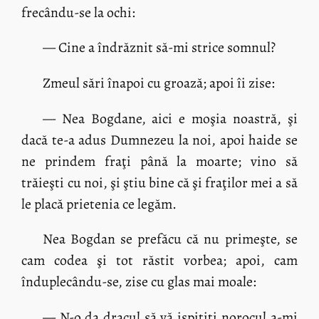
frecându-se la ochi:
— Cine a îndrăznit să-mi strice somnul?
Zmeul sări înapoi cu groază; apoi îi zise:
— Nea Bogdane, aici e moşia noastră, şi
dacă te-a adus Dumnezeu la noi, apoi haide se
ne prindem fraţi până la moarte; vino să
trăieşti cu noi, şi ştiu bine că şi fraţilor mei a să
le placă prietenia ce legăm.
Nea Bogdan se prefăcu că nu primeşte, se
cam codea şi tot răstit vorbea; apoi, cam
înduplecându-se, zise cu glas mai moale:
— N-o da dracul să vă ispitiţi norocul a-mi