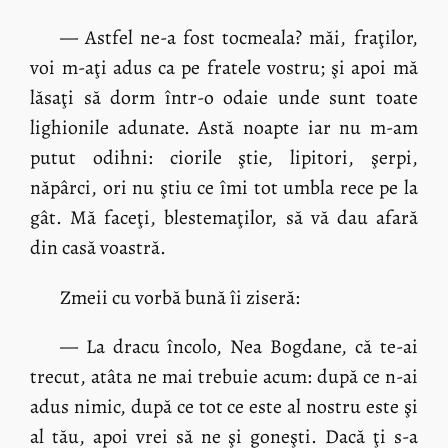
— Astfel ne-a fost tocmeala? măi, fraţilor,
voi m-aţi adus ca pe fratele vostru; şi apoi mă
lăsaţi să dorm într-o odaie unde sunt toate
lighionile adunate. Astă noapte iar nu m-am
putut odihni: ciorile ştie, lipitori, şerpi,
năpârci, ori nu ştiu ce îmi tot umbla rece pe la
gât. Mă faceţi, blestemaţilor, să vă dau afară
din casă voastră.
Zmeii cu vorbă bună îi ziseră:
— La dracu încolo, Nea Bogdane, că te-ai
trecut, atâta ne mai trebuie acum: după ce n-ai
adus nimic, după ce tot ce este al nostru este şi
al tău, apoi vrei să ne şi goneşti. Dacă ţi s-a