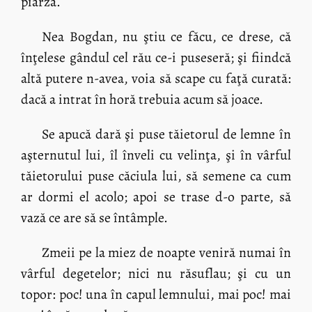
piarză.
Nea Bogdan, nu ştiu ce făcu, ce drese, că
înţelese gândul cel rău ce-i puseseră; şi fiindcă
altă putere n-avea, voia să scape cu faţă curată:
dacă a intrat în horă trebuia acum să joace.
Se apucă dară şi puse tăietorul de lemne în
aşternutul lui, îl înveli cu velinţa, şi în vârful
tăietorului puse căciula lui, să semene ca cum
ar dormi el acolo; apoi se trase d-o parte, să
vază ce are să se întâmple.
Zmeii pe la miez de noapte veniră numai în
vârful degetelor; nici nu răsuflau; şi cu un
topor: poc! una în capul lemnului, mai poc! mai