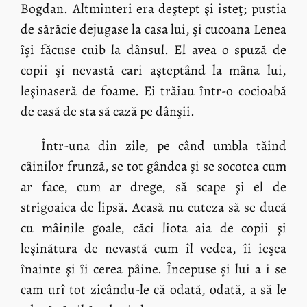
Bogdan. Altminteri era deştept şi isteţ; pustia
de sărăcie dejugase la casa lui, şi cucoana Lenea
îşi făcuse cuib la dânsul. El avea o spuză de
copii şi nevastă cari aşteptând la mâna lui,
leşinaseră de foame. Ei trăiau într-o cocioabă
de casă de sta să cază pe dânşii.
Într-una din zile, pe când umbla tăind
câinilor frunză, se tot gândea şi se socotea cum
ar face, cum ar drege, să scape şi el de
strigoaica de lipsă. Acasă nu cuteza să se ducă
cu mâinile goale, căci liota aia de copii şi
leşinătura de nevastă cum îl vedea, îi ieşea
înainte şi îi cerea pâine. Începuse şi lui a i se
cam urî tot zicându-le că odată, odată, a să le