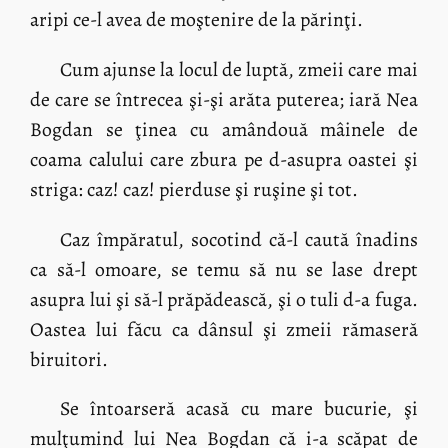
aripi ce-l avea de moştenire de la părinţi.
Cum ajunse la locul de luptă, zmeii care mai
de care se întrecea şi-şi arăta puterea; iară Nea
Bogdan se ţinea cu amândouă mâinele de
coama calului care zbura pe d-asupra oastei şi
striga: caz! caz! pierduse şi ruşine şi tot.
Caz împăratul, socotind că-l caută înadins
ca să-l omoare, se temu să nu se lase drept
asupra lui şi să-l prăpădească, şi o tuli d-a fuga.
Oastea lui făcu ca dânsul şi zmeii rămaseră
biruitori.
Se întoarseră acasă cu mare bucurie, şi
mulţumind lui Nea Bogdan că i-a scăpat de