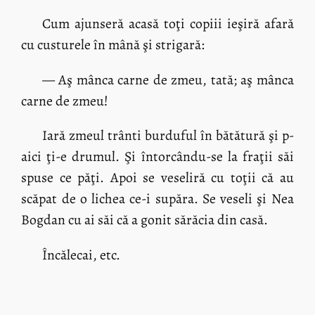
Cum ajunseră acasă toţi copiii ieşiră afară
cu custurele în mână şi strigară:
— Aş mânca carne de zmeu, tată; aş mânca
carne de zmeu!
Iară zmeul trânti burduful în bătătură şi p-
aici ţi-e drumul. Şi întorcându-se la fraţii săi
spuse ce păţi. Apoi se veseliră cu toţii că au
scăpat de o lichea ce-i supăra. Se veseli şi Nea
Bogdan cu ai săi că a gonit sărăcia din casă.
Încălecai, etc.