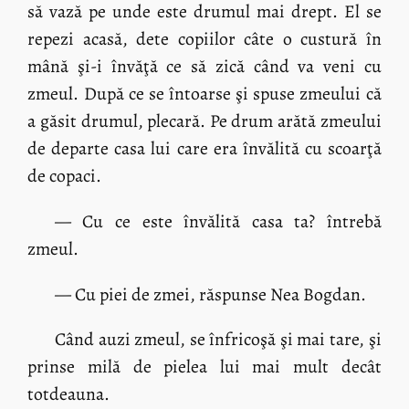
să vază pe unde este drumul mai drept. El se
repezi acasă, dete copiilor câte o custură în
mână şi-i învăţă ce să zică când va veni cu
zmeul. După ce se întoarse şi spuse zmeului că
a găsit drumul, plecară. Pe drum arătă zmeului
de departe casa lui care era învălită cu scoarţă
de copaci.
— Cu ce este învălită casa ta? întrebă
zmeul.
— Cu piei de zmei, răspunse Nea Bogdan.
Când auzi zmeul, se înfricoşă şi mai tare, şi
prinse milă de pielea lui mai mult decât
totdeauna.