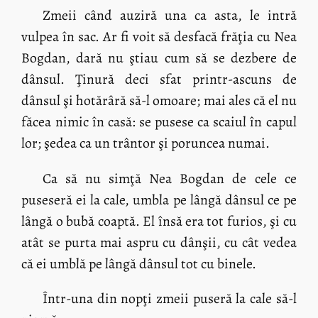
Zmeii când auziră una ca asta, le intră
vulpea în sac. Ar fi voit să desfacă frăţia cu Nea
Bogdan, dară nu ştiau cum să se dezbere de
dânsul. Ţinură deci sfat printr-ascuns de
dânsul şi hotărâră să-l omoare; mai ales că el nu
făcea nimic în casă: se pusese ca scaiul în capul
lor; şedea ca un trântor şi poruncea numai.
Ca să nu simţă Nea Bogdan de cele ce
puseseră ei la cale, umbla pe lângă dânsul ce pe
lângă o bubă coaptă. El însă era tot furios, şi cu
atât se purta mai aspru cu dânşii, cu cât vedea
că ei umblă pe lângă dânsul tot cu binele.
Într-una din nopţi zmeii puseră la cale să-l