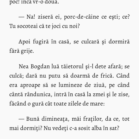
poc! încă vr-o două.
— Na! ziseră ei, porc-de-câine ce eşti; ce?
Tu socoteai că te joci cu noi?
Apoi fugiră în casă, se culcară şi dormiră
fără grije.
Nea Bogdan luă tăietorul şi-l dete afară; se
culcă; dară nu putu să doarmă de frică. Când
era aproape să se lumineze de ziuă, pe când
cântă rândunica, intră în casă la zmei şi le zise,
făcând o gură cât toate zilele de mare:
— Bună dimineaţa, măi fraţilor, da ce, tot
mai dormiţi? Nu vedeţi c-a sosit alba în sat?