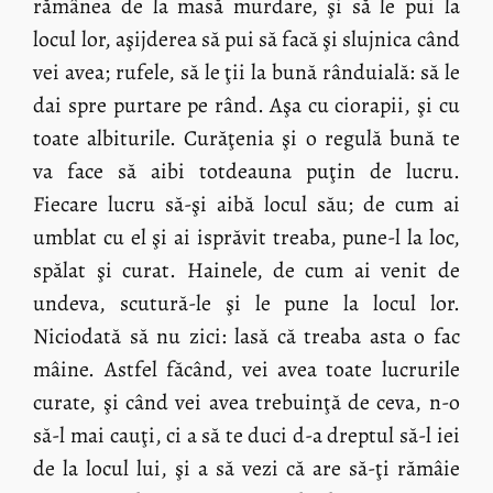
rămânea de la masă murdare, şi să le pui la
locul lor, aşijderea să pui să facă şi slujnica când
vei avea; rufele, să le ţii la bună rânduială: să le
dai spre purtare pe rând. Aşa cu ciorapii, şi cu
toate albiturile. Curăţenia şi o regulă bună te
va face să aibi totdeauna puţin de lucru.
Fiecare lucru să-şi aibă locul său; de cum ai
umblat cu el şi ai isprăvit treaba, pune-l la loc,
spălat şi curat. Hainele, de cum ai venit de
undeva, scutură-le şi le pune la locul lor.
Niciodată să nu zici: lasă că treaba asta o fac
mâine. Astfel făcând, vei avea toate lucrurile
curate, şi când vei avea trebuinţă de ceva, n-o
să-l mai cauţi, ci a să te duci d-a dreptul să-l iei
de la locul lui, şi a să vezi că are să-ţi rămâie