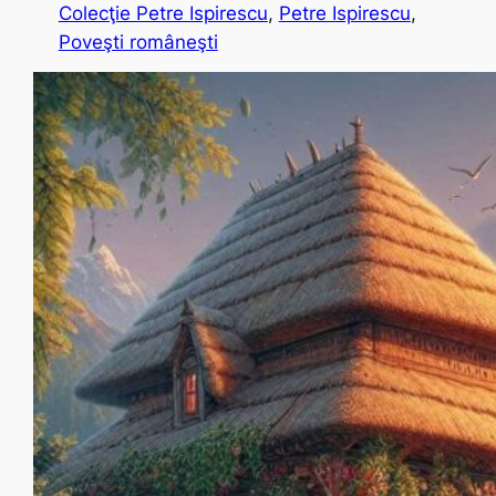
Colecţie Petre Ispirescu
, 
Petre Ispirescu
, 
Poveşti româneşti