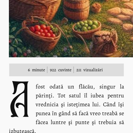
6
minute
922
cuvinte
211
vizualizări
A
fost odată un flăcău, singur la
părinţi. Tot satul îl iubea pentru
vrednicia şi isteţimea lui. Când îşi
punea în gând să facă vreo treabă se
făcea luntre şi punte şi trebuia să
izbutească.