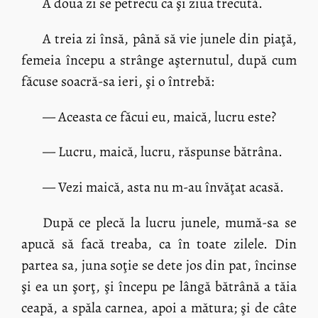
A doua zi se petrecu ca şi ziua trecută.
A treia zi însă, până să vie junele din piaţă,
femeia începu a strânge aşternutul, după cum
făcuse soacră-sa ieri, şi o întrebă:
— Aceasta ce făcui eu, maică, lucru este?
— Lucru, maică, lucru, răspunse bătrâna.
— Vezi maică, asta nu m-au învăţat acasă.
După ce plecă la lucru junele, mumă-sa se
apucă să facă treaba, ca în toate zilele. Din
partea sa, juna soţie se dete jos din pat, încinse
şi ea un şorţ, şi începu pe lângă bătrână a tăia
ceapă, a spăla carnea, apoi a mătura; şi de câte