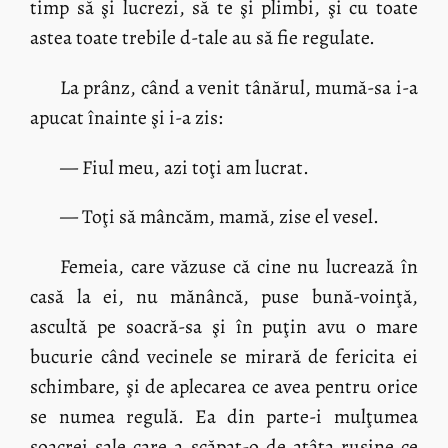
timp să şi lucrezi, să te şi plimbi, şi cu toate
astea toate trebile d-tale au să fie regulate.
La prânz, când a venit tânărul, mumă-sa i-a
apucat înainte şi i-a zis:
— Fiul meu, azi toţi am lucrat.
— Toţi să mâncăm, mamă, zise el vesel.
Femeia, care văzuse că cine nu lucrează în
casă la ei, nu mănâncă, puse bună-voinţă,
ascultă pe soacră-sa şi în puţin avu o mare
bucurie când vecinele se mirară de fericita ei
schimbare, şi de aplecarea ce avea pentru orice
se numea regulă. Ea din parte-i mulţumea
soacrei sale care a scăpat-o de atâta ruşine ce