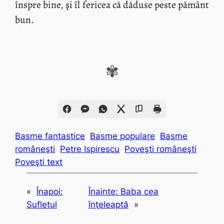
înspre bine, şi îl fericea că dăduse peste pământ
bun.
✾
Basme fantastice
Basme populare
Basme
româneşti
Petre Ispirescu
Poveşti româneşti
Poveşti text
«
Înapoi:
Înainte:
Baba cea
Sufletul
înţeleaptă
»