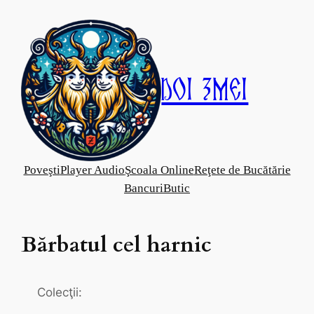
Skip
to
content
Doi Zmei
Poveşti
Player Audio
Şcoala Online
Reţete de Bucătărie
Bancuri
Butic
Bărbatul cel harnic
Colecţii: