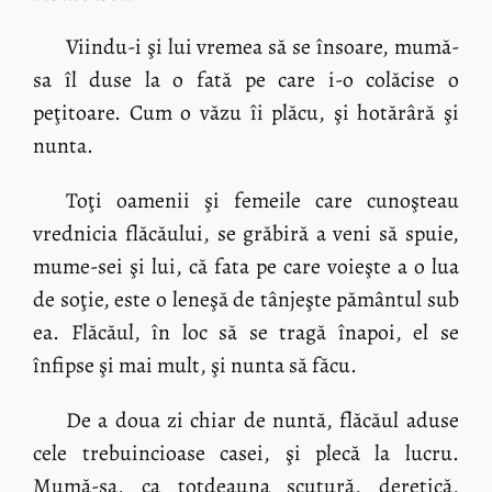
Viindu-i şi lui vremea să se însoare, mumă-
sa îl duse la o fată pe care i-o colăcise o
peţitoare. Cum o văzu îi plăcu, şi hotărâră şi
nunta.
Toţi oamenii şi femeile care cunoşteau
vrednicia flăcăului, se grăbiră a veni să spuie,
mume-sei şi lui, că fata pe care voieşte a o lua
de soţie, este o leneşă de tânjeşte pământul sub
ea. Flăcăul, în loc să se tragă înapoi, el se
înfipse şi mai mult, şi nunta să făcu.
De a doua zi chiar de nuntă, flăcăul aduse
cele trebuincioase casei, şi plecă la lucru.
Mumă-sa, ca totdeauna scutură, deretică,