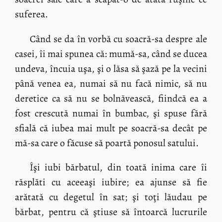
suferea.
Când se da în vorbă cu soacră-sa despre ale
casei, îi mai spunea că: mumă-sa, când se ducea
undeva, încuia uşa, şi o lăsa să şază pe la vecini
până venea ea, numai să nu facă nimic, să nu
deretice ca să nu se bolnăvească, fiindcă ea a
fost crescută numai în bumbac, şi spuse fără
sfială că iubea mai mult pe soacră-sa decât pe
mă-sa care o făcuse să poartă ponosul satului.
Îşi iubi bărbatul, din toată inima care îi
răsplăti cu aceeaşi iubire; ea ajunse să fie
arătată cu degetul în sat; şi toţi lăudau pe
bărbat, pentru că ştiuse să întoarcă lucrurile