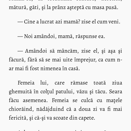
mătură, găti, şi la prânz aşteptă cu masa pusă.
— Cine a lucrat azi mamă? zise el cum veni.
— Noi amândoi, mamă, răspunse ea.
— Amândoi să mâncăm, zise el, şi aşa şi
făcură, fără să se mai uite împrejur, ca cum n-
ar mai fi fost nimenea în casă.
Femeia lui, care rămase toată ziua
ghemuită în colţul patului, văzu şi tăcu. Seara
făcu asemenea. Femeia se culcă cu maţele
chiorăind, nădăjduind că a doua zi va fi mai
fericită, şi că-şi va scoate din capete.