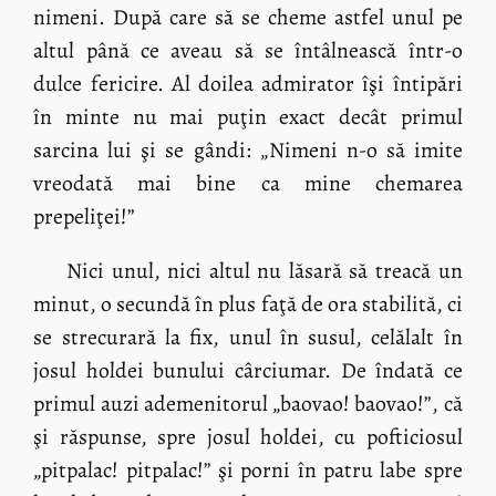
nimeni. După care să se cheme astfel unul pe
altul până ce aveau să se întâlnească într-o
dulce fericire. Al doilea admirator îşi întipări
în minte nu mai puţin exact decât primul
sarcina lui şi se gândi: „Nimeni n-o să imite
vreodată mai bine ca mine chemarea
prepeliţei!”
Nici unul, nici altul nu lăsară să treacă un
minut, o secundă în plus faţă de ora stabilită, ci
se strecurară la fix, unul în susul, celălalt în
josul holdei bunului cârciumar. De îndată ce
primul auzi ademenitorul „baovao! baovao!”, că
şi răspunse, spre josul holdei, cu pofticiosul
„pitpalac! pitpalac!” şi porni în patru labe spre