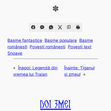
✽
Basme fantastice
Basme populare
Basme
româneşti
Poveşti româneşti
Poveşti text
Snoave
«
Înapoi:
Legendă din
Înainte:
Ţiganul
vremea lui Traian
şi zmeul
»
Doi Zmei