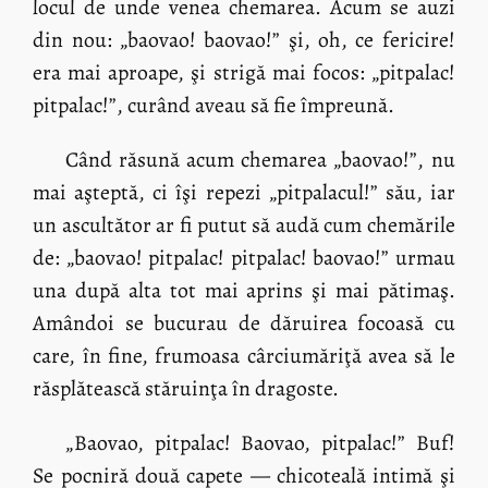
locul de unde venea chemarea. Acum se auzi
din nou: „baovao! baovao!” şi, oh, ce fericire!
era mai aproape, şi strigă mai focos: „pitpalac!
pitpalac!”, curând aveau să fie împreună.
Când răsună acum chemarea „baovao!”, nu
mai aşteptă, ci îşi repezi „pitpalacul!” său, iar
un ascultător ar fi putut să audă cum chemările
de: „baovao! pitpalac! pitpalac! baovao!” urmau
una după alta tot mai aprins şi mai pătimaş.
Amândoi se bucurau de dăruirea focoasă cu
care, în fine, frumoasa cârciumăriţă avea să le
răsplătească stăruinţa în dragoste.
„Baovao, pitpalac! Baovao, pitpalac!” Buf!
Se pocniră două capete — chicoteală intimă şi