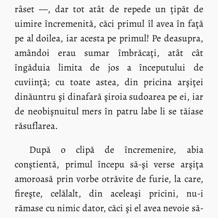
râset —, dar tot atât de repede un ţipăt de
uimire încremenită, căci primul îl avea în faţă
pe al doilea, iar acesta pe primul! Pe deasupra,
amândoi erau sumar îmbrăcaţi, atât cât
îngăduia limita de jos a începutului de
cuviinţă; cu toate astea, din pricina arşiţei
dinăuntru şi dinafară şiroia sudoarea pe ei, iar
de neobişnuitul mers în patru labe li se tăiase
răsuflarea.
După o clipă de încremenire, abia
conştientă, primul începu să-şi verse arşiţa
amoroasă prin vorbe otrăvite de furie, la care,
fireşte, celălalt, din aceleaşi pricini, nu-i
rămase cu nimic dator, căci şi el avea nevoie să-