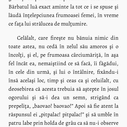
Bărbatul luă exact aminte la tot ce i se spuse şi
lăudă înţelepciunea frumoasei femei, în vreme
ce faţa lui strălucea de mulţumire.
Celălalt, care fireşte nu bănuia nimic din
toate astea, nu cedă în zelul său amoros şi o
încolţi, şi el, pe frumoasa cârciumăriţă, în aşa
fel încât ea, nemaiştiind ce să facă, îi făgădui,
în cele din urmă, şi lui o întâlnire, fixându-i
însă acelaşi loc, timp şi ceas ca şi celuilalt, cu
deosebirea că acesta trebuia să aştepte în josul
ogorului şi să-i dea un semn, strigând ca
prepeliţa, „baovao! baovao!” Apoi să fie atent la
răspunsul ei „pitpalac! pitpalac!” şi să umble în
patru labe prin holda de grâu ca să nu-i observe