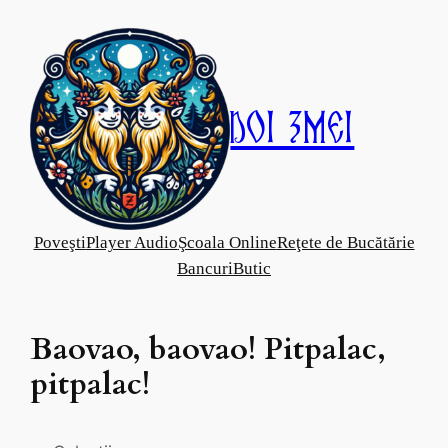
Skip
to
content
Doi Zmei
Poveşti
Player Audio
Şcoala Online
Reţete de Bucătărie
Bancuri
Butic
Baovao, baovao! Pitpalac,
pitpalac!