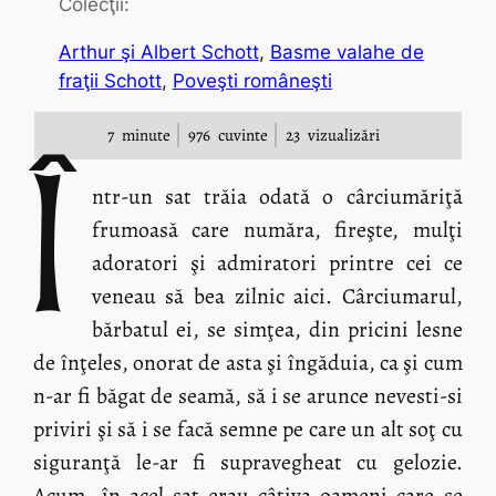
Colecţii:
Arthur şi Albert Schott
, 
Basme valahe de
fraţii Schott
, 
Poveşti româneşti
7
minute
976
cuvinte
23
vizualizări
Î
ntr-un sat trăia odată o cârciumăriţă
frumoasă care număra, fireşte, mulţi
adoratori şi admiratori printre cei ce
veneau să bea zilnic aici. Cârciumarul,
bărbatul ei, se simţea, din pricini lesne
de înţeles, onorat de asta şi îngăduia, ca şi cum
n-ar fi băgat de seamă, să i se arunce nevesti-si
priviri şi să i se facă semne pe care un alt soţ cu
siguranţă le-ar fi supravegheat cu gelozie.
Acum, în acel sat erau câţiva oameni care se