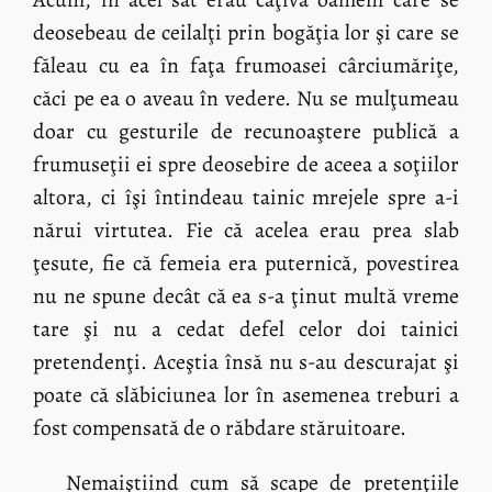
deosebeau de ceilalţi prin bogăţia lor şi care se
făleau cu ea în faţa frumoasei cârciumăriţe,
căci pe ea o aveau în vedere. Nu se mulţumeau
doar cu gesturile de recunoaştere publică a
frumuseţii ei spre deosebire de aceea a soţiilor
altora, ci îşi întindeau tainic mrejele spre a-i
nărui virtutea. Fie că acelea erau prea slab
ţesute, fie că femeia era puternică, povestirea
nu ne spune decât că ea s-a ţinut multă vreme
tare şi nu a cedat defel celor doi tainici
pretendenţi. Aceştia însă nu s-au descurajat şi
poate că slăbiciunea lor în asemenea treburi a
fost compensată de o răbdare stăruitoare.
Nemaiştiind cum să scape de pretenţiile