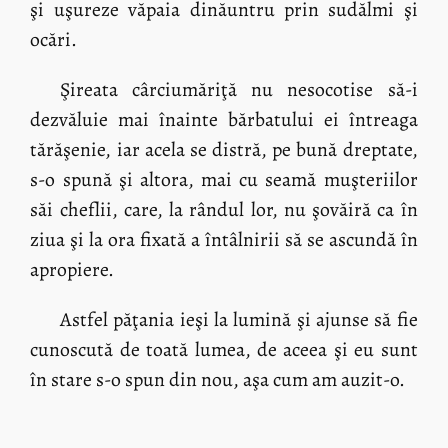
şi uşureze văpaia dinăuntru prin sudălmi şi
ocări.
Şireata cârciumăriţă nu nesocotise să-i
dezvăluie mai înainte bărbatului ei întreaga
tărăşenie, iar acela se distră, pe bună dreptate,
s-o spună şi altora, mai cu seamă muşteriilor
săi cheflii, care, la rândul lor, nu şovăiră ca în
ziua şi la ora fixată a întâlnirii să se ascundă în
apropiere.
Astfel păţania ieşi la lumină şi ajunse să fie
cunoscută de toată lumea, de aceea şi eu sunt
în stare s-o spun din nou, aşa cum am auzit-o.