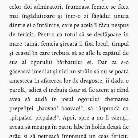
celor doi admiratori, frumoasa femeie se făcu
mai îngăduitoare şi într-o zi făgădui unuia
dintre ei o întâlnire, care pe acela îl făcu nespus
de fericit. Pentru ca totul să se desfăşoare în
mare taină, femeia şireată îi fixă locul, timpul
şi ceasul în care trebuia să se afle la capătul de
sus al ogorului bărbatului ei. Dar ca s-o
găsească imediat şi nici un străin să nu se poată
amesteca în afacerea lor de dragoste, îi dădu o
parolă, adică el trebuia doar să fie atent şi când
avea să audă în josul ogorului chemarea
prepeliţei „baovao! baovao!”, să răspundă cu
„pitpalac! pitpalac!”. Apoi, spre a nu fi văzuţi,
aveau să meargă în patru labe în holda deasă de
grâu şi să petreacă împreună un ceas fericit.