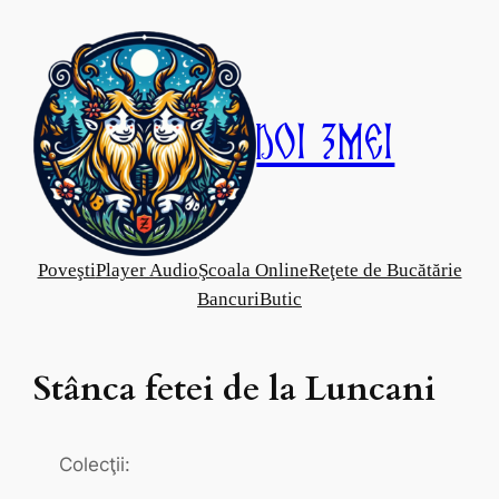
Skip
to
content
Doi Zmei
Poveşti
Player Audio
Şcoala Online
Reţete de Bucătărie
Bancuri
Butic
Stânca fetei de la Luncani
Colecţii: