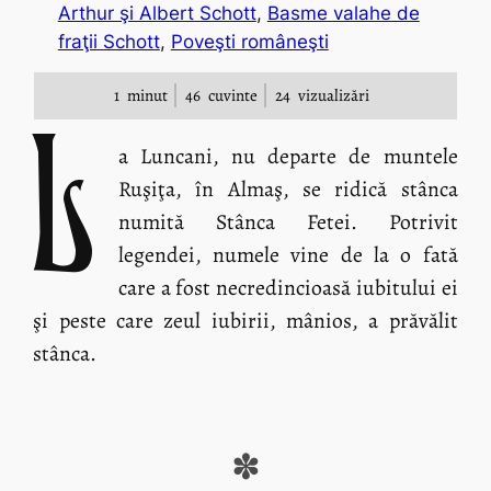
Arthur şi Albert Schott
, 
Basme valahe de
fraţii Schott
, 
Poveşti româneşti
1
minut
46
cuvinte
24
vizualizări
L
a Luncani, nu departe de muntele
Ruşiţa, în Almaş, se ridică stânca
numită Stânca Fetei. Potrivit
legendei, numele vine de la o fată
care a fost necredincioasă iubitului ei
şi peste care zeul iubirii, mânios, a prăvălit
stânca.
✽