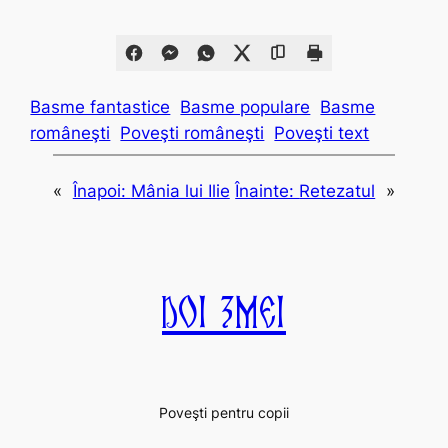
Basme fantastice
Basme populare
Basme
româneşti
Poveşti româneşti
Poveşti text
«
Înapoi:
Mânia lui Ilie
Înainte:
Retezatul
»
Doi Zmei
Poveşti pentru copii