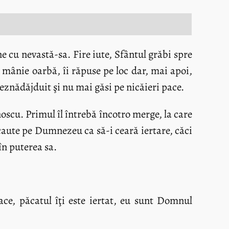
ne cu nevastă-sa. Fire iute, Sfântul grăbi spre
 mânie oarbă, îi răpuse pe loc dar, mai apoi,
eznădăjduit şi nu mai găsi pe nicăieri pace.
oscu. Primul îl întrebă încotro merge, la care
l caute pe Dumnezeu ca să-i ceară iertare, căci
în puterea sa.
ce, păcatul îţi este iertat, eu sunt Domnul