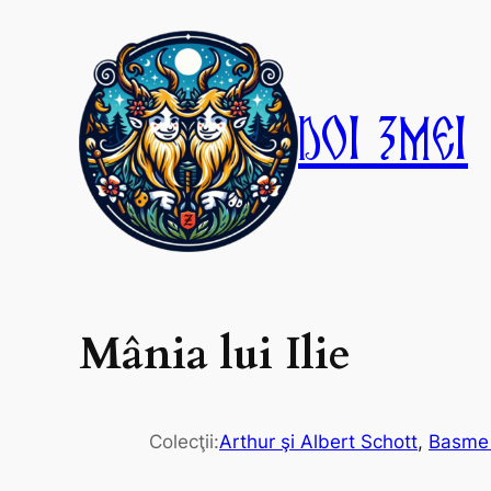
Skip
to
content
Doi Zmei
Mânia lui Ilie
Colecţii:
Arthur şi Albert Schott
, 
Basme 