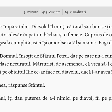
3
minute
429
cuvinte
24
vizualizări
ba împăratului. Diavolul îl minţi că tatăl său bun se ţi
într-adevăr în pat un bărbat şi o femeie. Cuprins de o
eala cumplită, căci îşi omorâse tatăl şi mama. Fugi d
 Domnul, însoţit de Sfântul Petru, dar pe care nu-i cun
nşelase necuratul. Mărturisi, de asemenea, că vrea să-
e obiditul Ilie ce-ar face cu diavolul, dacă l-ar avea 
ea, răspunse Sfântul.
 îţi dau puterea de a-l nimici pe diavol; fii pe pa