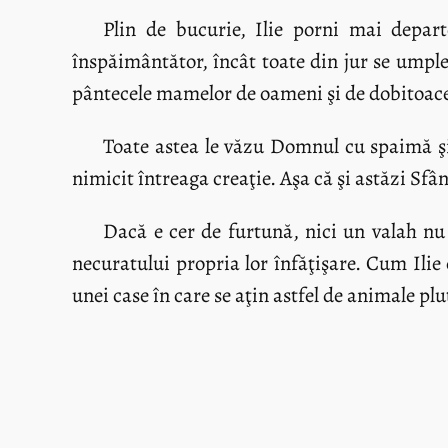
Plin de bucurie, Ilie porni mai depart
înspăimântător, încât toate din jur se umple
pântecele mamelor de oameni şi de dobitoace
Toate astea le văzu Domnul cu spaimă şi 
nimicit întreaga creaţie. Aşa că şi astăzi Sfâ
Dacă e cer de furtună, nici un valah nu
necuratului propria lor înfăţişare. Cum Ilie 
unei case în care se aţin astfel de animale pl