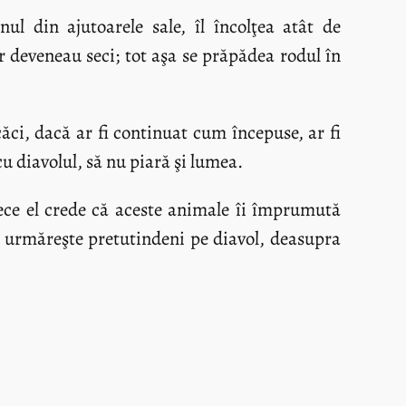
l din ajutoarele sale, îl încolţea atât de
r deveneau seci; tot aşa se prăpădea rodul în
ăci, dacă ar fi continuat cum începuse, ar fi
cu diavolul, să nu piară şi lumea.
rece el crede că aceste animale îi împrumută
 îl urmăreşte pretutindeni pe diavol, deasupra