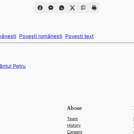
âneşti
Poveşti româneşti
Poveşti text
ântul Petru
About
Team
i
History
Careers