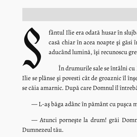
S
fântul Ilie era odată husar în sluj
casă chiar în acea noapte şi găsi 
aducând lumină, îşi recunoscu greş
În drumurile sale se întâlni cu
Ilie se plânse şi povesti cât de groaznic îl î
se căia amarnic. După care Domnul îl întrebă p
— L-aş băga adânc în pământ cu puşca m
— Atunci porneşte la drum! grăi Domnul,
Dumnezeul tău.