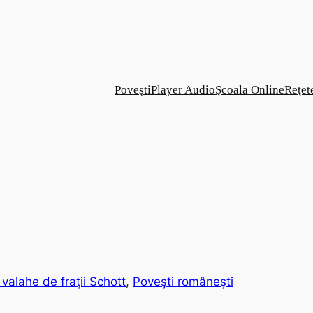
Poveşti
Player Audio
Şcoala Online
Reţet
valahe de fraţii Schott
, 
Poveşti româneşti