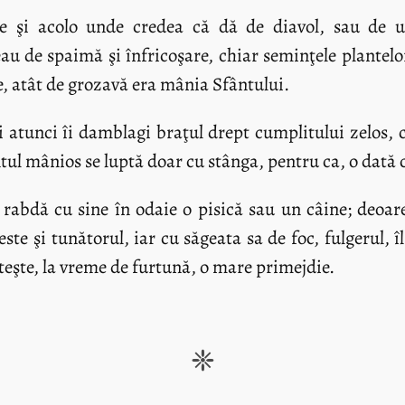
e şi acolo unde credea că dă de diavol, sau de unu
au de spaimă şi înfricoşare, chiar seminţele plantelo
, atât de grozavă era mânia Sfântului.
atunci îi damblagi braţul drept cumplitului zelos, c
ntul mânios se luptă doar cu stânga, pentru ca, o dată 
 rabdă cu sine în odaie o pisică sau un câine; deoa
este şi tunătorul, iar cu săgeata sa de foc, fulgerul,
uteşte, la vreme de furtună, o mare primejdie.
❈