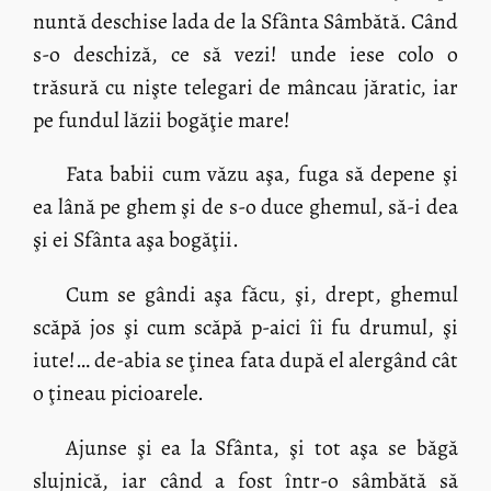
nuntă deschise lada de la Sfânta Sâmbătă. Când
s-o deschiză, ce să vezi! unde iese colo o
trăsură cu nişte telegari de mâncau jăratic, iar
pe fundul lăzii bogăţie mare!
Fata babii cum văzu aşa, fuga să depene şi
ea lână pe ghem şi de s-o duce ghemul, să-i dea
şi ei Sfânta aşa bogăţii.
Cum se gândi aşa făcu, şi, drept, ghemul
scăpă jos şi cum scăpă p-aici îi fu drumul, şi
iute!… de-abia se ţinea fata după el alergând cât
o ţineau picioarele.
Ajunse şi ea la Sfânta, şi tot aşa se băgă
slujnică, iar când a fost într-o sâmbătă să