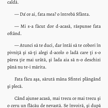
caldă.
— Da’ ce ai, fata mea? o întrebă Sfânta.
— Mi s-a făcut dor d-acasă, răspunse fata
oftând.
— Atunci să te duci, dar întâi să te cobori în
pivniţă şi să-ţi alegi d-acolo o ladă care ţi s-o
părea ţie mai urâtă, şi lada aia să n-o deschizi
până nu te-i mărita.
Fata făcu aşa, sărută mâna Sfintei plângând
şi plecă.
Când ajunse acasă, mai trecu ce mai trecu şi
o ceru un flăcău de nevastă. Se învoiră, şi după