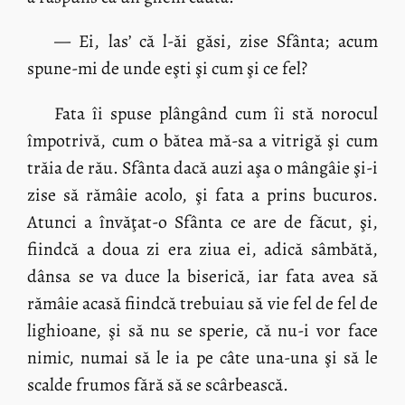
— Ei, las’ că l-ăi găsi, zise Sfânta; acum
spune-mi de unde eşti şi cum şi ce fel?
Fata îi spuse plângând cum îi stă norocul
împotrivă, cum o bătea mă-sa a vitrigă şi cum
trăia de rău. Sfânta dacă auzi aşa o mângâie şi-i
zise să rămâie acolo, şi fata a prins bucuros.
Atunci a învăţat-o Sfânta ce are de făcut, şi,
fiindcă a doua zi era ziua ei, adică sâmbătă,
dânsa se va duce la biserică, iar fata avea să
rămâie acasă fiindcă trebuiau să vie fel de fel de
lighioane, şi să nu se sperie, că nu-i vor face
nimic, numai să le ia pe câte una-una şi să le
scalde frumos fără să se scârbească.