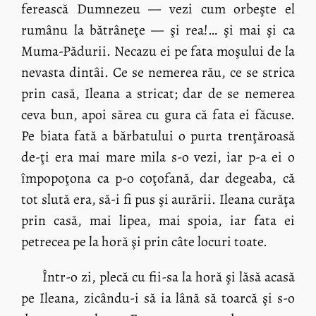
ferească Dumnezeu — vezi cum orbeşte el
rumânu la bătrâneţe — şi rea!… şi mai şi ca
Muma-Pădurii. Necazu ei pe fata moşului de la
nevasta dintâi. Ce se nemerea rău, ce se strica
prin casă, Ileana a stricat; dar de se nemerea
ceva bun, apoi sărea cu gura că fata ei făcuse.
Pe biata fată a bărbatului o purta trenţăroasă
de-ţi era mai mare mila s-o vezi, iar p-a ei o
împopoţona ca p-o coţofană, dar degeaba, că
tot slută era, să-i fi pus şi aurării. Ileana curăţa
prin casă, mai lipea, mai spoia, iar fata ei
petrecea pe la horă şi prin câte locuri toate.
Într-o zi, plecă cu fii-sa la horă şi lăsă acasă
pe Ileana, zicându-i să ia lână să toarcă şi s-o