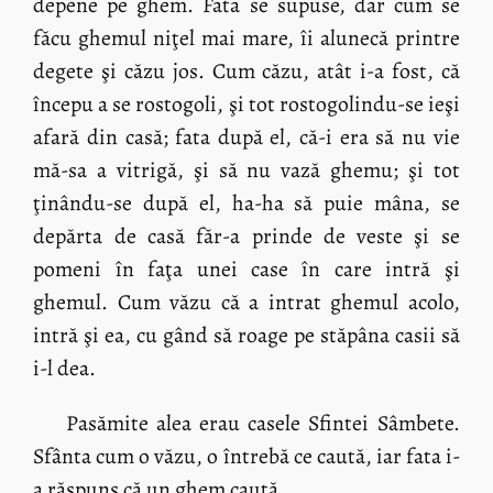
depene pe ghem. Fata se supuse, dar cum se
făcu ghemul niţel mai mare, îi alunecă printre
degete şi căzu jos. Cum căzu, atât i-a fost, că
începu a se rostogoli, şi tot rostogolindu-se ieşi
afară din casă; fata după el, că-i era să nu vie
mă-sa a vitrigă, şi să nu vază ghemu; şi tot
ţinându-se după el, ha-ha să puie mâna, se
depărta de casă făr-a prinde de veste şi se
pomeni în faţa unei case în care intră şi
ghemul. Cum văzu că a intrat ghemul acolo,
intră şi ea, cu gând să roage pe stăpâna casii să
i-l dea.
Pasămite alea erau casele Sfintei Sâmbete.
Sfânta cum o văzu, o întrebă ce caută, iar fata i-
a răspuns că un ghem caută.