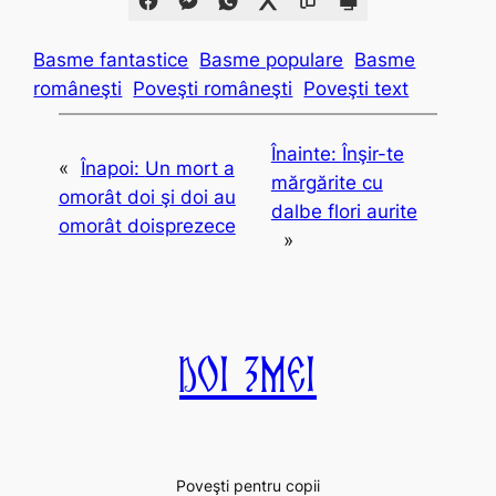
Basme fantastice
Basme populare
Basme
româneşti
Poveşti româneşti
Poveşti text
Înainte:
Înşir-te
«
Înapoi:
Un mort a
mărgărite cu
omorât doi şi doi au
dalbe flori aurite
omorât doisprezece
»
Doi Zmei
Poveşti pentru copii