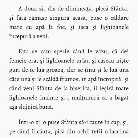
A doua zi, dis-de-dimineaţă, plecă Sfânta,
şi fata rămase singură acasă, puse o căldare
mare cu apă la foc, şi iaca şi lighioanele
începură a veni.
Fata se cam sperie când le văzu, că de!
femeie era, şi lighioanele urlau şi căscau nişte
guri de te lua groaza, dar se ţinu şi le luă una
câte una şi le scăldă frumos, în apă încropită, şi
când veni Sfânta de la biserica, îi ieşiră toate
lighioanele înainte şi-i mulţumiră că a băgat
aşa slujnică bună.
Într-o zi, o puse Sfânta să-i caute în cap, şi,
pe când îi căuta, pică din ochii fetii o lacrimă