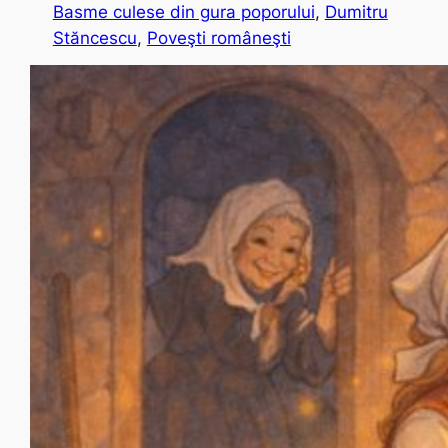
Basme culese din gura poporului
, 
Dumitru
Stăncescu
, 
Poveşti româneşti