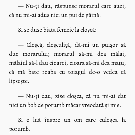
— Nu-ţi dau, răspunse morarul care auzi,
că nu mi-ai adus nici un pui de găină.
Şi se duse biata femeie la cloşcă:
— Cloşcă, cloşculiţă, dă-mi un puişor să
duc morarului; morarul să-mi dea mălai,
mălaiul să-l dau cioarei, cioara să-mi dea maţu,
că mă bate roaba cu toiagul de-o vedea că
lipseşte.
— Nu-ţi dau, zise cloşca, că nu mi-ai dat
nici un bob de porumb măcar vreodată şi mie.
Şi o luă înspre un om care culegea la
porumb.