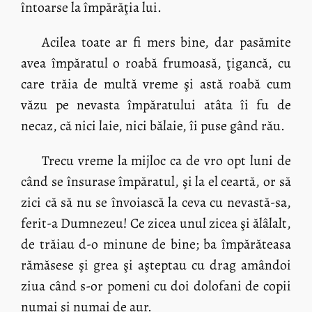
întoarse la împărăţia lui.
Acilea toate ar fi mers bine, dar pasămite
avea împăratul o roabă frumoasă, ţigancă, cu
care trăia de multă vreme şi astă roabă cum
văzu pe nevasta împăratului atâta îi fu de
necaz, că nici laie, nici bălaie, îi puse gând rău.
Trecu vreme la mijloc ca de vro opt luni de
când se însurase împăratul, şi la el ceartă, or să
zici că să nu se învoiască la ceva cu nevastă-sa,
ferit-a Dumnezeu! Ce zicea unul zicea şi ălâlalt,
de trăiau d-o minune de bine; ba împărăteasa
rămăsese şi grea şi aşteptau cu drag amândoi
ziua când s-or pomeni cu doi dolofani de copii
numai şi numai de aur.