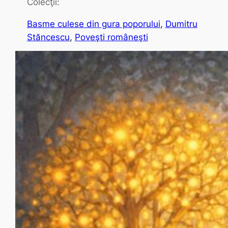
Colecţii:
Basme culese din gura poporului
, 
Dumitru
Stăncescu
, 
Poveşti româneşti