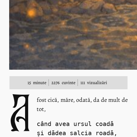
15
minute
2276
cuvinte
111
vizualizări
A
fost cică, măre, odată, da de mult de
tot,
când avea ursul coadă
şi dădea salcia roadă,