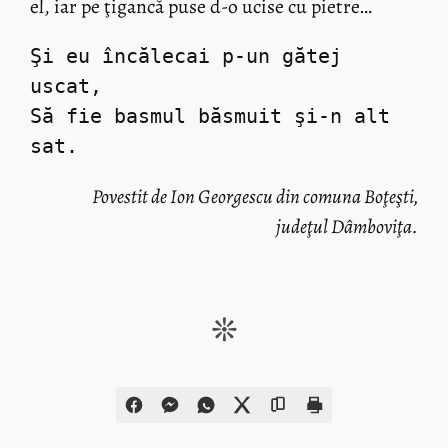
el, iar pe ţigancă puse d-o ucise cu pietre…
Şi eu încălecai p-un gătej 
uscat,
Să fie basmul băsmuit şi-n alt 
sat.
Povestit de Ion Georgescu din comuna Boţeşti,
judeţul Dâmboviţa.
❊