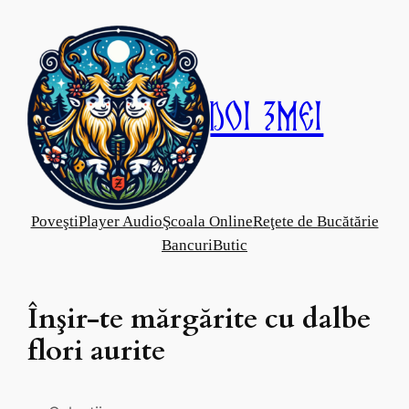
Skip
to
content
Doi Zmei
Poveşti
Player Audio
Şcoala Online
Reţete de Bucătărie
Bancuri
Butic
Înşir-te mărgărite cu dalbe
flori aurite