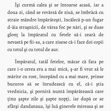
Îşi curmă calea şi se întoarse acasă, iar a
doua zi, când se revărsă de ziuă, se îmbrăcă cu
straie mândre împărăteşti, încălecă p-un fugar
d-ăia straşnicii, de vărsa foc pe nări, şi se duse
glonţ la împăratul cu fetele să-i ceară de
nevastă pe fii-sa, a care zisese că-i face doi copii
cu totul şi cu totul de aur.
Împăratul, tatăl fetelor, măcar că fata pe
care i-o cerea era a mai mică, ş-ar fi vrut să le
mărite cu rost, începând cu a mai mare, prinse
bucuros să se înrudească cu el, că-i ştia
vrednicia, şi porniră nuntă împărătească care
ţinu şapte zile şi şapte nopţi, iar după ce se
sfârşi dandanaua, îşi luă ginerele mireasa şi se