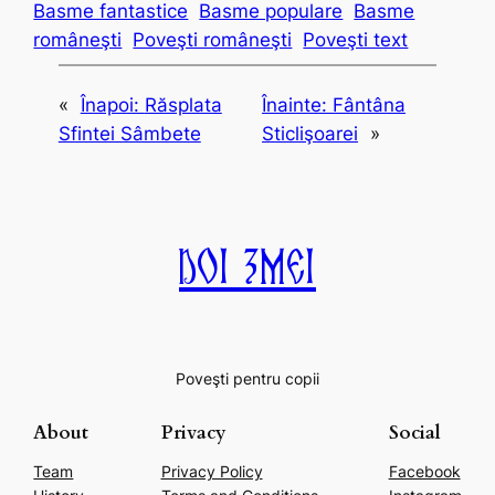
Basme fantastice
Basme populare
Basme
româneşti
Poveşti româneşti
Poveşti text
«
Înapoi:
Răsplata
Înainte:
Fântâna
Sfintei Sâmbete
Sticlişoarei
»
Doi Zmei
Poveşti pentru copii
About
Privacy
Social
Team
Privacy Policy
Facebook