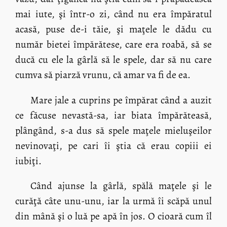
mai iute, şi într-o zi, când nu era împăratul
acasă, puse de-i tăie, şi maţele le dădu cu
număr bietei împărătese, care era roabă, să se
ducă cu ele la gârlă să le spele, dar să nu care
cumva să piarză vrunu, că amar va fi de ea.
Mare jale a cuprins pe împărat când a auzit
ce făcuse nevastă-sa, iar biata împărăteasă,
plângând, s-a dus să spele maţele mieluşeilor
nevinovaţi, pe cari îi ştia că erau copiii ei
iubiţi.
Când ajunse la gârlă, spălă maţele şi le
curăţă câte unu-unu, iar la urmă îi scăpă unul
din mână şi o luă pe apă în jos. O cioară cum îl