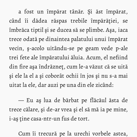
a fost un împărat tânăr. Şi ăst împărat,
când îi dădea răspas trebile împărăţiei, se
îmbrăca tiptil şi se ducea să se plimbe. Aşa, iaca
trece odată pe dinaintea palatului unui împărat
vecin, ş-acolo uitându-se pe geam vede p-ale
trei fete ale împăratului ăluia. Acum, el nefiind
din fire aşa îndrăzneţ, cum le-a văzut că se uită
şi ele la el a şi coborât ochii în jos şi nu s-a mai
uitat la ele, dar auzi pe una din ele zicând:
— Eu aş lua de bărbat pe flăcăul ăsta de
trece călare, şi de-ar vrea şi el să mă ia pe mine,
i-aş ţine casa-ntr-un fus de tort.
Cum îi trecură pe la urechi vorbele astea,