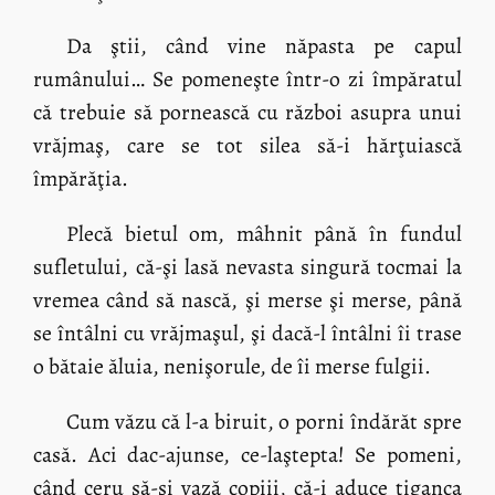
Da ştii, când vine năpasta pe capul
rumânului… Se pomeneşte într-o zi împăratul
că trebuie să pornească cu război asupra unui
vrăjmaş, care se tot silea să-i hărţuiască
împărăţia.
Plecă bietul om, mâhnit până în fundul
sufletului, că-şi lasă nevasta singură tocmai la
vremea când să nască, şi merse şi merse, până
se întâlni cu vrăjmaşul, şi dacă-l întâlni îi trase
o bătaie ăluia, nenişorule, de îi merse fulgii.
Cum văzu că l-a biruit, o porni îndărăt spre
casă. Aci dac-ajunse, ce-laştepta! Se pomeni,
când ceru să-şi vază copiii, că-i aduce ţiganca