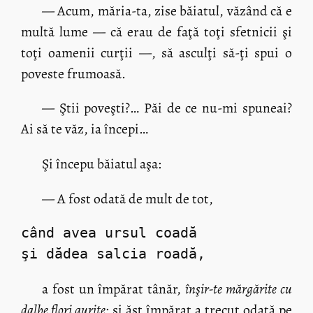
— Acum, măria-ta, zise băiatul, văzând că e
multă lume — că erau de faţă toţi sfetnicii şi
toţi oamenii curţii —, să asculţi să-ţi spui o
poveste frumoasă.
— Ştii poveşti?… Păi de ce nu-mi spuneai?
Ai să te văz, ia începi…
Şi începu băiatul aşa:
— A fost odată de mult de tot,
când avea ursul coadă
şi dădea salcia roadă,
a fost un împărat tânăr,
înşir-te mărgărite cu
dalbe flori aurite
; şi ăst împărat a trecut odată pe