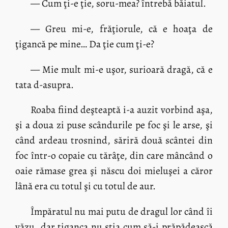
— Cum ţi-e ţie, soru-mea? întrebă băiatul.
— Greu mi-e, frăţiorule, că e hoaţa de
ţigancă pe mine… Da ţie cum ţi-e?
— Mie mult mi-e uşor, surioară dragă, că e
tata d-asupra.
Roaba fiind deşteaptă i-a auzit vorbind aşa,
şi a doua zi puse scândurile pe foc şi le arse, şi
când ardeau trosnind, săriră două scântei din
foc într-o copaie cu tărâţe, din care mâncând o
oaie rămase grea şi născu doi mieluşei a căror
lână era cu totul şi cu totul de aur.
Împăratul nu mai putu de dragul lor când îi
văzu, dar ţiganca nu ştia cum să-i prăpădească