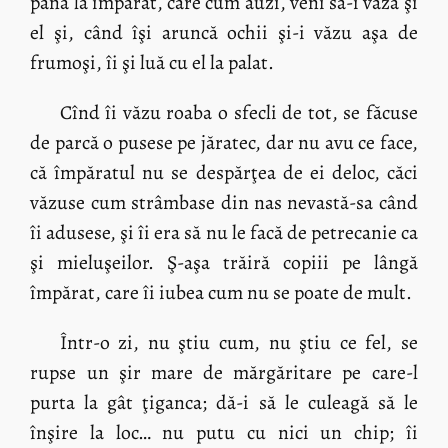
până la împărat, care cum auzi, veni să-i vază şi
el şi, când îşi aruncă ochii şi-i văzu aşa de
frumoşi, îi şi luă cu el la palat.
Cînd îi văzu roaba o sfecli de tot, se făcuse
de parcă o pusese pe jăratec, dar nu avu ce face,
că împăratul nu se despărţea de ei deloc, căci
văzuse cum strâmbase din nas nevastă-sa când
îi adusese, şi îi era să nu le facă de petrecanie ca
şi mieluşeilor. Ş-aşa trăiră copiii pe lângă
împărat, care îi iubea cum nu se poate de mult.
Într-o zi, nu ştiu cum, nu ştiu ce fel, se
rupse un şir mare de mărgăritare pe care-l
purta la gât ţiganca; dă-i să le culeagă să le
înşire la loc… nu putu cu nici un chip; îi