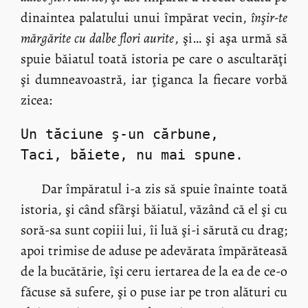
dinaintea palatului unui împărat vecin,
înşir-te
mărgărite cu dalbe flori aurite
, şi… şi aşa urmă să
spuie băiatul toată istoria pe care o ascultarăţi
şi dumneavoastră, iar ţiganca la fiecare vorbă
zicea:
Un tăciune ş-un cărbune,
Taci, băiete, nu mai spune.
Dar împăratul i-a zis să spuie înainte toată
istoria, şi când sfârşi băiatul, văzând că el şi cu
soră-sa sunt copiii lui, îi luă şi-i sărută cu drag;
apoi trimise de aduse pe adevărata împărăteasă
de la bucătărie, îşi ceru iertarea de la ea de ce-o
făcuse să sufere, şi o puse iar pe tron alături cu