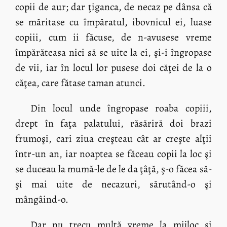
copii de aur; dar ţiganca, de necaz pe dânsa că
se măritase cu împăratul, ibovnicul ei, luase
copiii, cum ii făcuse, de n-avusese vreme
împărăteasa nici să se uite la ei, şi-i îngropase
de vii, iar în locul lor pusese doi căţei de la o
căţea, care fătase taman atunci.
Din locul unde îngropase roaba copiii,
drept în faţa palatului, răsăriră doi brazi
frumoşi, cari ziua creşteau cât ar creşte alţii
într-un an, iar noaptea se făceau copii la loc şi
se duceau la mumă-le de le da ţâţă, ş-o făcea să-
şi mai uite de necazuri, sărutând-o şi
mângâind-o.
Dar nu trecu multă vreme la mijloc şi