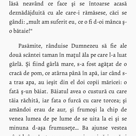
lăsă neavând ce face şi se întoarse acasă
deznădăjduită cu ale care-i rămăsese, căci se
gândi: „mult am suferit eu, ce o fi d-oi mânca ş-
o bătaie!“
Pasămite, rânduise Dumnezeu să fie ale
două scântei taman în maţul ăla pe care l-a luat
gârlă. Şi fiind gârlă mare, s-a fost agăţat de o
cracă de pom, ce atârna până în apă, iar când s-
a tras apa, au ieşit din el doi copii măricei: o
fată ş-un băiat. Băiatul avea o custură cu care
tăia răchită, iar fata o furcă cu care torcea; şi
amândoi erau de aur, şi frumoşi la chip de
venea lumea de pe lume de se uita la ei şi se
minuna d-aşa frumuseţe… Ba ajunse vestea