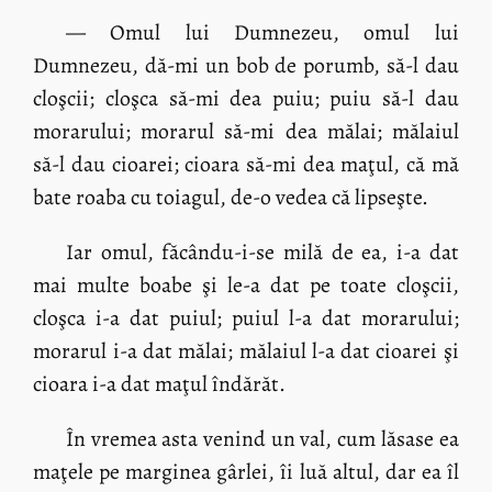
— Omul lui Dumnezeu, omul lui
Dumnezeu, dă-mi un bob de porumb, să-l dau
cloşcii; cloşca să-mi dea puiu; puiu să-l dau
morarului; morarul să-mi dea mălai; mălaiul
să-l dau cioarei; cioara să-mi dea maţul, că mă
bate roaba cu toiagul, de-o vedea că lipseşte.
Iar omul, făcându-i-se milă de ea, i-a dat
mai multe boabe şi le-a dat pe toate cloşcii,
cloşca i-a dat puiul; puiul l-a dat morarului;
morarul i-a dat mălai; mălaiul l-a dat cioarei şi
cioara i-a dat maţul îndărăt.
În vremea asta venind un val, cum lăsase ea
maţele pe marginea gârlei, îi luă altul, dar ea îl