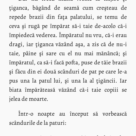
ţiganca, băgând de seamă cum creşteau de
repede brazii din faţa palatului, se temu de
ceva şi rugă pe împărat să-i taie de-acolo că-i
împiedecă vederea. Împăratul nu vru, că-i erau
dragi, iar ţiganca văzând aşa, a zis că de nu-i
taie, pâine şi sare cu el nu mai mănâncă; şi
împăratul, ca să-i facă pofta, puse de tăie brazii
şi făcu din ei două scânduri de pat pe care le-a
pus una la patul lui, şi una la al ţigăncii. Iar
biata împărăteasă văzând că-i taie copiii se
jelea de moarte.
Într-o noapte au început să vorbească
scândurile de la paturi: