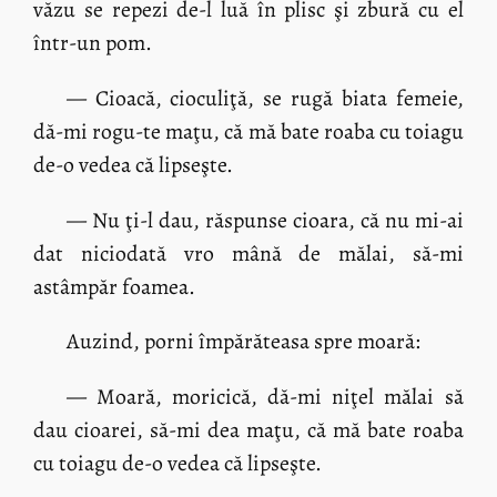
văzu se repezi de-l luă în plisc şi zbură cu el
într-un pom.
— Cioacă, cioculiţă, se rugă biata femeie,
dă-mi rogu-te maţu, că mă bate roaba cu toiagu
de-o vedea că lipseşte.
— Nu ţi-l dau, răspunse cioara, că nu mi-ai
dat niciodată vro mână de mălai, să-mi
astâmpăr foamea.
Auzind, porni împărăteasa spre moară:
— Moară, moricică, dă-mi niţel mălai să
dau cioarei, să-mi dea maţu, că mă bate roaba
cu toiagu de-o vedea că lipseşte.