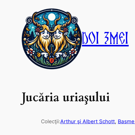
Skip
to
content
Doi Zmei
Jucăria uriaşului
Colecţii:
Arthur şi Albert Schott
, 
Basme 