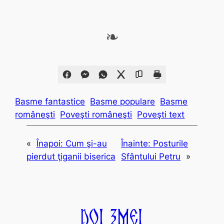
❧
Basme fantastice
Basme populare
Basme
româneşti
Poveşti româneşti
Poveşti text
«
Înapoi:
Cum şi-au
Înainte:
Posturile
pierdut ţiganii biserica
Sfântului Petru
»
Doi Zmei