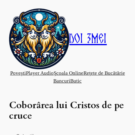
Skip
to
content
Doi Zmei
Poveşti
Player Audio
Şcoala Online
Reţete de Bucătărie
Bancuri
Butic
Coborârea lui Cristos de pe
cruce