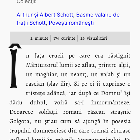
Colecţii:
Arthur şi Albert Schott
, 
Basme valahe de
fraţii Schott
, 
Poveşti româneşti
2
minute
174
cuvinte
26
vizualizări
Î
n faţa crucii pe care era răstignit
Mântuitorul lumii se aflau, printre alţii,
un maghiar, un neamţ, un valah şi un
rascian (slav ilir). Şi pe ei îi cuprinse o
tristeţe adâncă, iar după ce Domnul îşi
dădu duhul, voiră să-l înmormânteze.
Deoarece soldaţii romani păzeau straşnic
Golgota, nu ştiau cum să ajungă în posesia
trupului dumnezeiesc din care tocmai zburase
sufletul lumii în mâinile Atotputernicului. Se