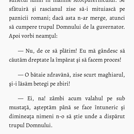
sfătuiră şi rascianul zise să-i mituiască pe
paznicii romani; dacă asta n-ar merge, atunci
să cumpere trupul Domnului de la guvernator.
Apoi vorbi neamţul:
— Nu, de ce să plătim! Eu mă gândesc să
căutăm dreptate la împărat şi să facem proces!
— O bătaie zdravănă, zise scurt maghiarul,
şi-i lăsăm betegi pe zbiri!
— Ei, na! zâmbi acum valahul pe sub
mustaţă, aşteptăm până se face întuneric şi
dimineaţa nimeni n-o să ştie unde a dispărut
trupul Domnului.