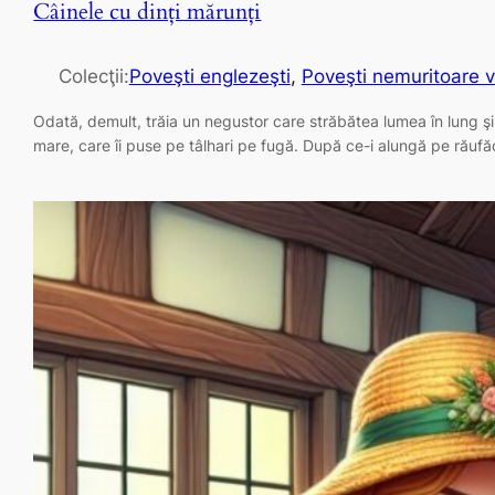
Câinele cu dinţi mărunți
Colecţii:
Poveşti englezeşti
, 
Poveşti nemuritoare v
Odată, demult, trăia un negustor care străbătea lumea în lung şi-n la
mare, care îi puse pe tâlhari pe fugă. După ce-i alungă pe răufăc