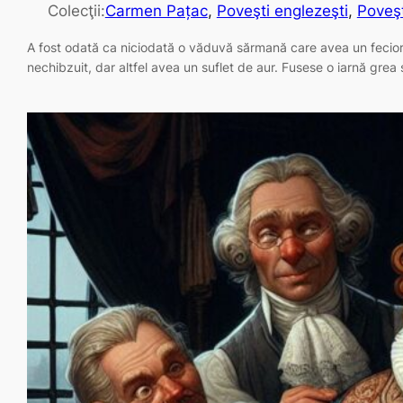
Colecţii:
Carmen Pațac
, 
Poveşti englezeşti
, 
Poveşt
A fost odată ca niciodată o văduvă sărmană care avea un fecior
nechibzuit, dar altfel avea un suflet de aur. Fusese o iarnă gre