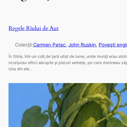
Regele Rîului de Aur
Colecţii:
Carmen Pațac
, 
John Ruskin
, 
Poveşti engl
În Stiria, într-un colţ de ţară uitat de lume, unde munţii erau at
nconjurau stînci abrupte şi piscuri semeţe, pe care domneau zăpe
Una din ele…