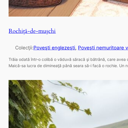
Rochiţă-de-muşchi
Colecţii:
Poveşti englezeşti
, 
Poveşti nemuritoare v
Trăia odată într-o colibă o văduvă săracă şi bătrână, care ave
Maică-sa lucra de dimineaţă până seara să-i facă o rochie. Un n