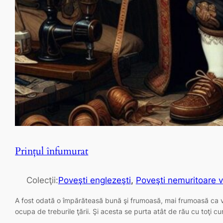
Prinţul înfumurat
Colecţii:
Poveşti englezeşti
, 
Poveşti nemuritoare v
A fost odată o împărăteasă bună şi frumoasă, mai frumoasă ca virtu
ocupa de treburile ţării. Şi acesta se purta atât de rău cu toţi curt