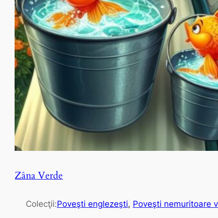
Zâna Verde
Colecţii:
Poveşti englezeşti
, 
Poveşti nemuritoare v