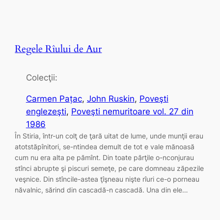
Regele Rîului de Aur
Colecţii:
Carmen Pațac
, 
John Ruskin
, 
Poveşti
englezeşti
, 
Poveşti nemuritoare vol. 27 din
1986
În Stiria, într-un colţ de ţară uitat de lume, unde munţii erau
atotstăpînitori, se-ntindea demult de tot e vale mănoasă
cum nu era alta pe pămînt. Din toate părţile o-nconjurau
stînci abrupte şi piscuri semeţe, pe care domneau zăpezile
veşnice. Din stîncile-astea ţîşneau nişte rîuri ce-o porneau
năvalnic, sărind din cascadă-n cascadă. Una din ele…