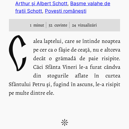
Arthur şi Albert Schott
, 
Basme valahe de
fraţii Schott
, 
Poveşti româneşti
1
minut
52
cuvinte
24
vizualizări
C
alea laptelui, care se întinde noaptea
pe cer ca o fâşie de ceaţă, nu e altceva
decât o grămadă de paie risipite.
Căci Sfânta Vineri le-a furat cândva
din stogurile aflate în curtea
Sfântului Petru şi, fugind în ascuns, le-a risipit
pe multe dintre ele.
❊