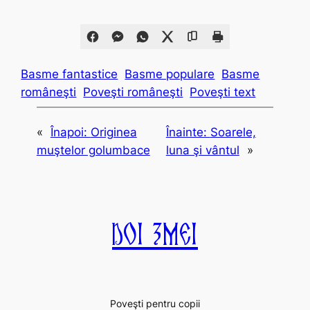
Basme fantastice
Basme populare
Basme
româneşti
Poveşti româneşti
Poveşti text
«
Înapoi:
Originea
Înainte:
Soarele,
muştelor golumbace
luna şi vântul
»
Doi Zmei
Poveşti pentru copii