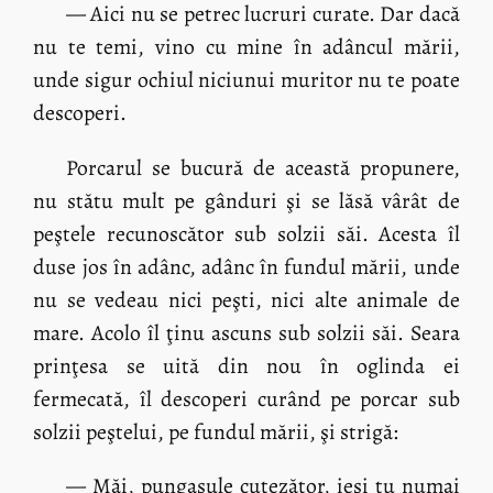
— Aici nu se petrec lucruri curate. Dar dacă
nu te temi, vino cu mine în adâncul mării,
unde sigur ochiul niciunui muritor nu te poate
descoperi.
Porcarul se bucură de această propunere,
nu stătu mult pe gânduri şi se lăsă vârât de
peştele recunoscător sub solzii săi. Acesta îl
duse jos în adânc, adânc în fundul mării, unde
nu se vedeau nici peşti, nici alte animale de
mare. Acolo îl ţinu ascuns sub solzii săi. Seara
prinţesa se uită din nou în oglinda ei
fermecată, îl descoperi curând pe porcar sub
solzii peştelui, pe fundul mării, şi strigă:
— Măi, pungaşule cutezător, ieşi tu numai