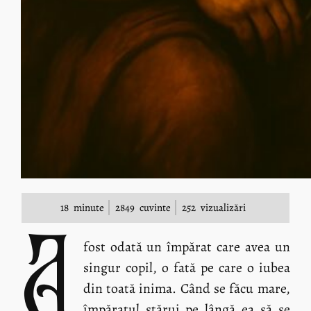
18
minute
2849
cuvinte
252
vizualizări
A
fost odată un împărat care avea un
singur copil, o fată pe care o iubea
din toată inima. Când se făcu mare,
împăratul stărui pe lângă ea să se