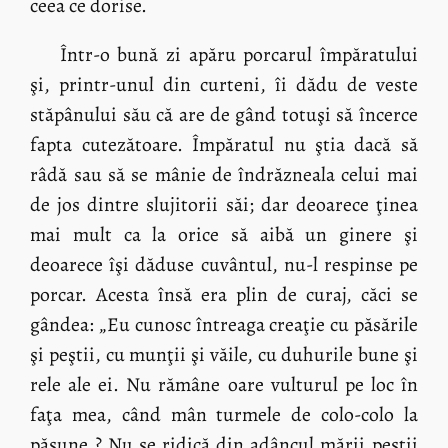
ceea ce dorise.
Într-o bună zi apăru porcarul împăratului
şi, printr-unul din curteni, îi dădu de veste
stăpânului său că are de gând totuşi să încerce
fapta cutezătoare. Împăratul nu ştia dacă să
râdă sau să se mânie de îndrăzneala celui mai
de jos dintre slujitorii săi; dar deoarece ţinea
mai mult ca la orice să aibă un ginere şi
deoarece îşi dăduse cuvântul, nu-l respinse pe
porcar. Acesta însă era plin de curaj, căci se
gândea: „Eu cunosc întreaga creaţie cu păsările
şi peştii, cu munţii şi văile, cu duhurile bune şi
rele ale ei. Nu rămâne oare vulturul pe loc în
faţa mea, când mân turmele de colo-colo la
păşune ? Nu se ridică din adâncul mării peştii