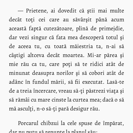
— Prietene, ai dovedit că ştii mai multe
decât toţi cei care au săvârşit până acum
această faptă cutezătoare, plină de primejdie,
dar vezi singur că fata mea descoperă totul şi
de aceea tu, cu toată măiestria ta, n-ai să
câştigi altceva decât moartea. Mi-ar părea şi
mie rău ca tu, care poţi să te ridici atât de
minunat deasupra norilor şi să cobori atât de
adânc în fundul mării, să fii executat. Lasă-te
de a treia încercare, vreau să-ţi păstrezi viaţa şi
să rămâi cu mare cinste la curtea mea; dacă o să
mă asculţi, n-o să-ţi pară desigur rău.
Porcarul chibzui la cele spuse de împărat,
dar nu putu să renunţe la planul său: