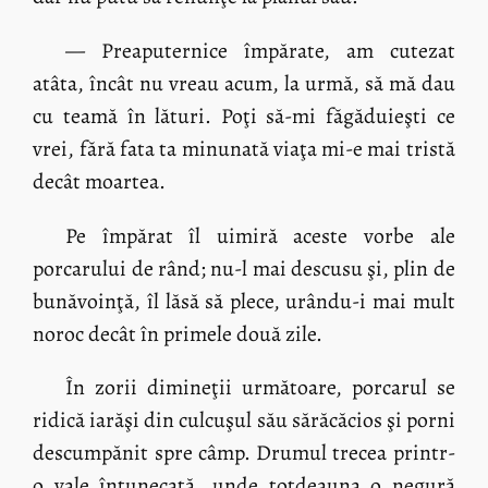
— Preaputernice împărate, am cutezat
atâta, încât nu vreau acum, la urmă, să mă dau
cu teamă în lături. Poţi să-mi făgăduieşti ce
vrei, fără fata ta minunată viaţa mi-e mai tristă
decât moartea.
Pe împărat îl uimiră aceste vorbe ale
porcarului de rând; nu-l mai descusu şi, plin de
bunăvoinţă, îl lăsă să plece, urându-i mai mult
noroc decât în primele două zile.
În zorii dimineţii următoare, porcarul se
ridică iarăşi din culcuşul său sărăcăcios şi porni
descumpănit spre câmp. Drumul trecea printr-
o vale întunecată, unde totdeauna o negură