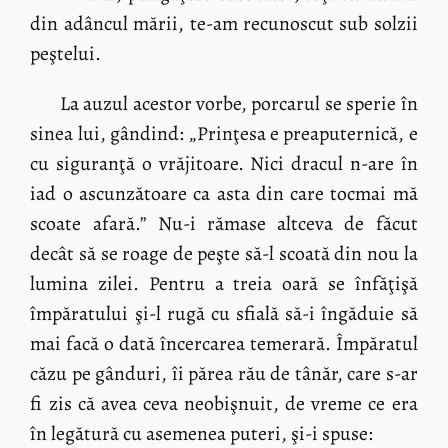
din adâncul mării, te-am recunoscut sub solzii
peştelui.
La auzul acestor vorbe, porcarul se sperie în
sinea lui, gândind: „Prinţesa e preaputernică, e
cu siguranţă o vrăjitoare. Nici dracul n-are în
iad o ascunzătoare ca asta din care tocmai mă
scoate afară.” Nu-i rămase altceva de făcut
decât să se roage de peşte să-l scoată din nou la
lumina zilei. Pentru a treia oară se înfăţişă
împăratului şi-l rugă cu sfială să-i îngăduie să
mai facă o dată încercarea temerară. Împăratul
căzu pe gânduri, îi părea rău de tânăr, care s-ar
fi zis că avea ceva neobişnuit, de vreme ce era
în legătură cu asemenea puteri, şi-i spuse: