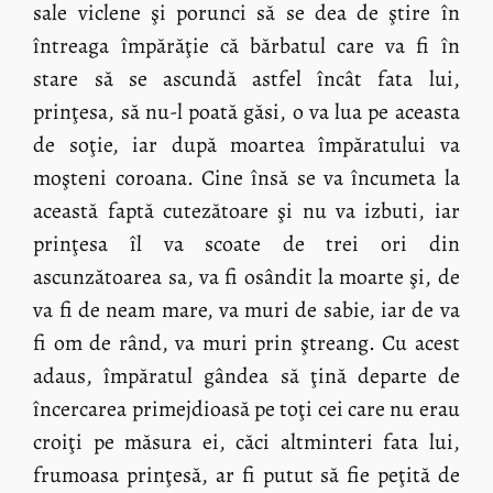
sale viclene şi porunci să se dea de ştire în
întreaga împărăţie că bărbatul care va fi în
stare să se ascundă astfel încât fata lui,
prinţesa, să nu-l poată găsi, o va lua pe aceasta
de soţie, iar după moartea împăratului va
moşteni coroana. Cine însă se va încumeta la
această faptă cutezătoare şi nu va izbuti, iar
prinţesa îl va scoate de trei ori din
ascunzătoarea sa, va fi osândit la moarte şi, de
va fi de neam mare, va muri de sabie, iar de va
fi om de rând, va muri prin ştreang. Cu acest
adaus, împăratul gândea să ţină departe de
încercarea primejdioasă pe toţi cei care nu erau
croiţi pe măsura ei, căci altminteri fata lui,
frumoasa prinţesă, ar fi putut să fie peţită de