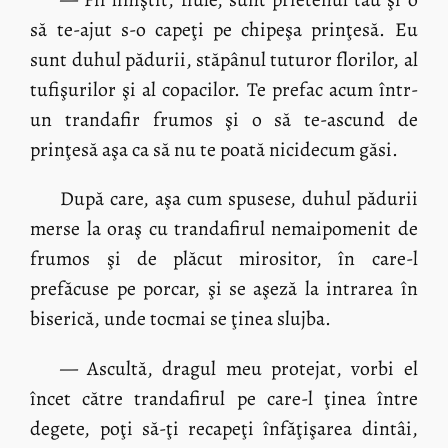
să te-ajut s-o capeţi pe chipeşa prinţesă. Eu
sunt duhul pădurii, stăpânul tuturor florilor, al
tufişurilor şi al copacilor. Te prefac acum într-
un trandafir frumos şi o să te-ascund de
prinţesă aşa ca să nu te poată nicidecum găsi.
După care, aşa cum spusese, duhul pădurii
merse la oraş cu trandafirul nemaipomenit de
frumos şi de plăcut mirositor, în care-l
prefăcuse pe porcar, şi se aşeză la intrarea în
biserică, unde tocmai se ţinea slujba.
— Ascultă, dragul meu protejat, vorbi el
încet către trandafirul pe care-l ţinea între
degete, poţi să-ţi recapeţi înfăţişarea dintâi,