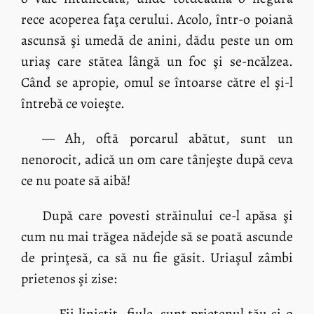
rece acoperea faţa cerului. Acolo, într-o poiană
ascunsă şi umedă de anini, dădu peste un om
uriaş care stătea lângă un foc şi se-ncălzea.
Când se apropie, omul se întoarse către el şi-l
întrebă ce voieşte.
— Ah, oftă porcarul abătut, sunt un
nenorocit, adică un om care tânjeşte după ceva
ce nu poate să aibă!
După care povesti străinului ce-l apăsa şi
cum nu mai trăgea nădejde să se poată ascunde
de prinţesă, ca să nu fie găsit. Uriaşul zâmbi
prietenos şi zise:
— Fii liniştit, fiule, sunt prietenul tău şi o