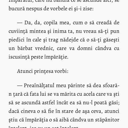
bucură nespus de vorbele ei şi-i zise:
— Da, da, copila mea, cum o să creadă de
cuviinţă mintea şi inima ta, nu vreau să-ţi pun
piedici în cale şi trag nădejde că o să-ţi găseşti
un bărbat vrednic, care va domni cândva cu
iscusinţă peste împărăţie.
Atunci prinţesa vorbi:
— Preaînălţatul meu părinte să dea sfoară-
n ţară că fata lui se va mărita cu acela care va şti
să se ascundă astfel încât ea să nu-l poată găsi;
dacă cineva o să fie în stare de aşa ceva, atunci
ştiu că împărăţia o să aibă cândva un stăpânitor