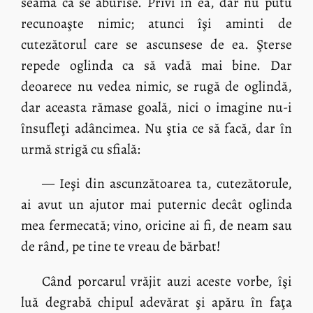
seamă că se aburise. Privi în ea, dar nu putu
recunoaşte nimic; atunci îşi aminti de
cutezătorul care se ascunsese de ea. Şterse
repede oglinda ca să vadă mai bine. Dar
deoarece nu vedea nimic, se rugă de oglindă,
dar aceasta rămase goală, nici o imagine nu-i
însufleţi adâncimea. Nu ştia ce să facă, dar în
urmă strigă cu sfială:
— Ieşi din ascunzătoarea ta, cutezătorule,
ai avut un ajutor mai puternic decât oglinda
mea fermecată; vino, oricine ai fi, de neam sau
de rând, pe tine te vreau de bărbat!
Când porcarul vrăjit auzi aceste vorbe, îşi
luă degrabă chipul adevărat şi apăru în faţa