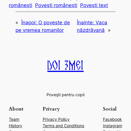
româneşti
Poveşti româneşti
Poveşti text
«
Înapoi:
O poveste de
Înainte:
Vaca
pe vremea romanilor
năzdrăvană
»
Doi Zmei
Poveşti pentru copii
About
Privacy
Social
Team
Privacy Policy
Facebook
History
Terms and Conditions
Instagram