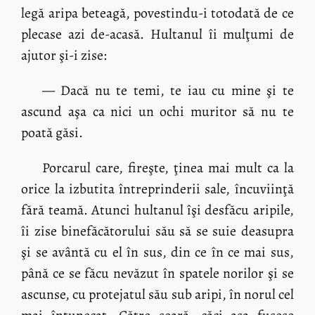
legă aripa beteagă, povestindu-i totodată de ce
plecase azi de-acasă. Hultanul îi mulţumi de
ajutor şi-i zise:
— Dacă nu te temi, te iau cu mine şi te
ascund aşa ca nici un ochi muritor să nu te
poată găsi.
Porcarul care, fireşte, ţinea mai mult ca la
orice la izbutita întreprinderii sale, încuviinţă
fără teamă. Atunci hultanul îşi desfăcu aripile,
îi zise binefăcătorului său să se suie deasupra
şi se avântă cu el în sus, din ce în ce mai sus,
până ce se făcu nevăzut în spatele norilor şi se
ascunse, cu protejatul său sub aripi, în norul cel