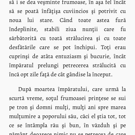
să i se dea veşminte frumoase, în aşa fel încât
să se poată înfăţişa cuviincios şi potrivit cu
noua lui stare. Când toate astea fură
îndeplinite, stabili ziua nunţii care fu
sărbătorită cu toată strălucirea şi cu toate
desfătările care se pot închipui. Toţi erau
cuprinşi de atâta entuziasm şi bucurie, încât
împăratul prelungi petrecerea strălucită cu
încă opt zile faţă de cât gândise la început.
După moartea împăratului, care urmă la
scurtă vreme, soţul frumoasei prinţese se sui
pe tron şi domni mulţi, mulţi ani spre marea
mulţumire a poporului său, căci el ştia tot, tot
ce se întâmpla rău şi bun, în văzduh şi pe
pământ deoarece nimic nu se petrecea de care