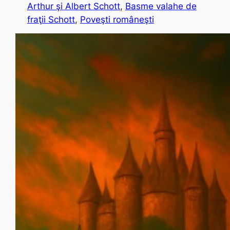
Arthur şi Albert Schott
, 
Basme valahe de
fraţii Schott
, 
Poveşti româneşti