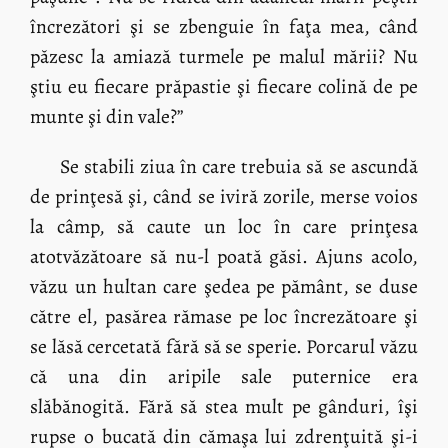
încrezători şi se zbenguie în faţa mea, când
păzesc la amiază turmele pe malul mării? Nu
ştiu eu fiecare prăpastie şi fiecare colină de pe
munte şi din vale?”
Se stabili ziua în care trebuia să se ascundă
de prinţesă şi, când se iviră zorile, merse voios
la câmp, să caute un loc în care prinţesa
atotvăzătoare să nu-l poată găsi. Ajuns acolo,
văzu un hultan care şedea pe pământ, se duse
către el, pasărea rămase pe loc încrezătoare şi
se lăsă cercetată fără să se sperie. Porcarul văzu
că una din aripile sale puternice era
slăbănogită. Fără să stea mult pe gânduri, îşi
rupse o bucată din cămaşa lui zdrenţuită şi-i