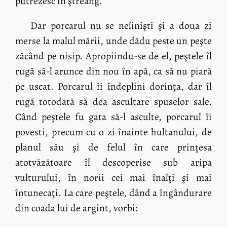
putrezesc în ştreang.
Dar porcarul nu se nelinişti şi a doua zi
merse la malul mării, unde dădu peste un peşte
zăcând pe nisip. Apropiindu-se de el, peştele îl
rugă să-l arunce din nou în apă, ca să nu piară
pe uscat. Porcarul îi îndeplini dorinţa, dar îl
rugă totodată să dea ascultare spuselor sale.
Când peştele fu gata să-l asculte, porcarul îi
povesti, precum cu o zi înainte hultanului, de
planul său şi de felul în care prinţesa
atotvăzătoare îl descoperise sub aripa
vulturului, în norii cei mai înalţi şi mai
întunecaţi. La care peştele, dând a îngândurare
din coada lui de argint, vorbi: