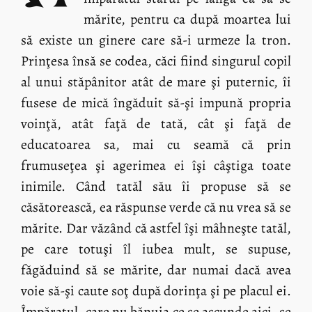
mărite, pentru ca după moartea lui
să existe un ginere care să-i urmeze la tron.
Prinţesa însă se codea, căci fiind singurul copil
al unui stăpânitor atât de mare şi puternic, îi
fusese de mică îngăduit să-şi impună propria
voinţă, atât faţă de tată, cât şi faţă de
educatoarea sa, mai cu seamă că prin
frumuseţea şi agerimea ei îşi câştiga toate
inimile. Când tatăl său îi propuse să se
căsătorească, ea răspunse verde că nu vrea să se
mărite. Dar văzând că astfel îşi mâhneşte tatăl,
pe care totuşi îl iubea mult, se supuse,
făgăduind să se mărite, dar numai dacă avea
voie să-şi caute soţ după dorinţa şi pe placul ei.
Împăratul, care nu bănuia ce se ascunde aici, se