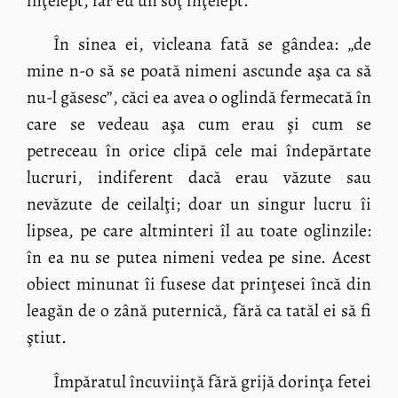
înţelept, iar eu un soţ înţelept.
În sinea ei, vicleana fată se gândea: „de
mine n-o să se poată nimeni ascunde aşa ca să
nu-l găsesc”, căci ea avea o oglindă fermecată în
care se vedeau aşa cum erau şi cum se
petreceau în orice clipă cele mai îndepărtate
lucruri, indiferent dacă erau văzute sau
nevăzute de ceilalţi; doar un singur lucru îi
lipsea, pe care altminteri îl au toate oglinzile:
în ea nu se putea nimeni vedea pe sine. Acest
obiect minunat îi fusese dat prinţesei încă din
leagăn de o zână puternică, fără ca tatăl ei să fi
ştiut.
Împăratul încuviinţă fără grijă dorinţa fetei