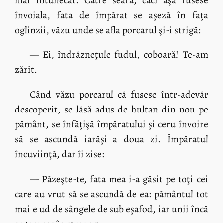
mai întunecat. Către seară, căci aşa fusese
învoiala, fata de împărat se aşeză în faţa
oglinzii, văzu unde se afla porcarul şi-i strigă:
— Ei, îndrăzneţule fudul, coboară! Te-am
zărit.
Când văzu porcarul că fusese într-adevăr
descoperit, se lăsă adus de hultan din nou pe
pământ, se înfăţişă împăratului şi ceru învoire
să se ascundă iarăşi a doua zi. Împăratul
încuviinţă, dar îi zise:
— Păzeşte-te, fata mea i-a găsit pe toţi cei
care au vrut să se ascundă de ea: pământul tot
mai e ud de sângele de sub eşafod, iar unii încă