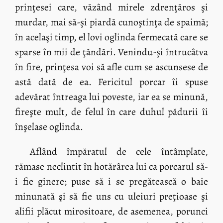
prinţesei care, văzând mirele zdrenţăros şi
murdar, mai să-şi piardă cunoştinţa de spaimă;
în acelaşi timp, el lovi oglinda fermecată care se
sparse în mii de ţăndări. Venindu-şi întrucâtva
în fire, prinţesa voi să afle cum se ascunsese de
astă dată de ea. Fericitul porcar îi spuse
adevărat întreaga lui poveste, iar ea se minună,
fireşte mult, de felul în care duhul pădurii îi
înşelase oglinda.
Aflând împăratul de cele întâmplate,
rămase neclintit în hotărârea lui ca porcarul să-
i fie ginere; puse să i se pregătească o baie
minunată şi să fie uns cu uleiuri preţioase şi
alifii plăcut mirositoare, de asemenea, porunci