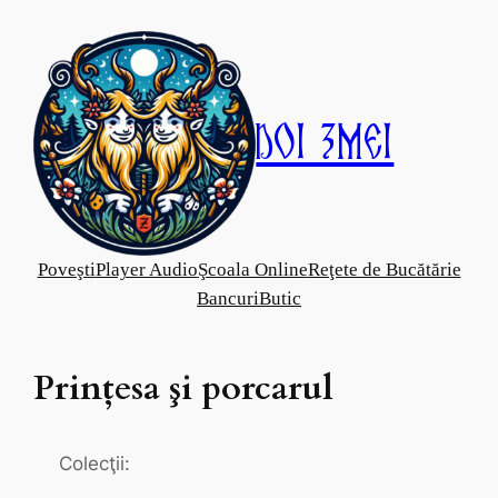
Skip
to
content
Doi Zmei
Poveşti
Player Audio
Şcoala Online
Reţete de Bucătărie
Bancuri
Butic
Prinţesa şi porcarul
Colecţii: