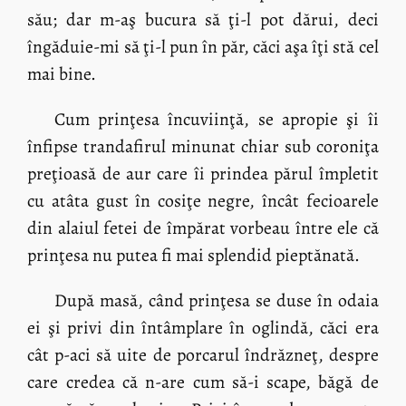
său; dar m-aş bucura să ţi-l pot dărui, deci
îngăduie-mi să ţi-l pun în păr, căci aşa îţi stă cel
mai bine.
Cum prinţesa încuviinţă, se apropie şi îi
înfipse trandafirul minunat chiar sub coroniţa
preţioasă de aur care îi prindea părul împletit
cu atâta gust în cosiţe negre, încât fecioarele
din alaiul fetei de împărat vorbeau între ele că
prinţesa nu putea fi mai splendid pieptănată.
După masă, când prinţesa se duse în odaia
ei şi privi din întâmplare în oglindă, căci era
cât p-aci să uite de porcarul îndrăzneţ, despre
care credea că n-are cum să-i scape, băgă de