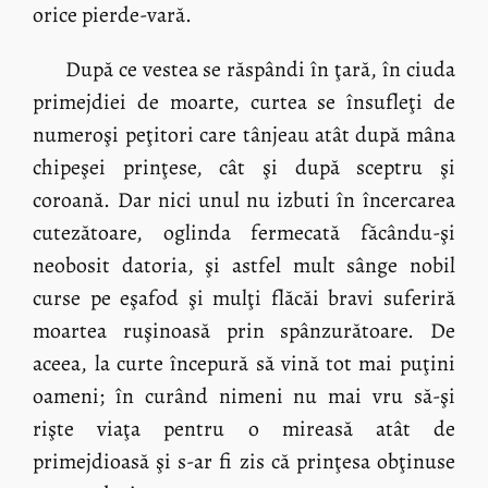
orice pierde-vară.
După ce vestea se răspândi în ţară, în ciuda
primejdiei de moarte, curtea se însufleţi de
numeroşi peţitori care tânjeau atât după mâna
chipeşei prinţese, cât şi după sceptru şi
coroană. Dar nici unul nu izbuti în încercarea
cutezătoare, oglinda fermecată făcându-şi
neobosit datoria, şi astfel mult sânge nobil
curse pe eşafod şi mulţi flăcăi bravi suferiră
moartea ruşinoasă prin spânzurătoare. De
aceea, la curte începură să vină tot mai puţini
oameni; în curând nimeni nu mai vru să-şi
rişte viaţa pentru o mireasă atât de
primejdioasă şi s-ar fi zis că prinţesa obţinuse