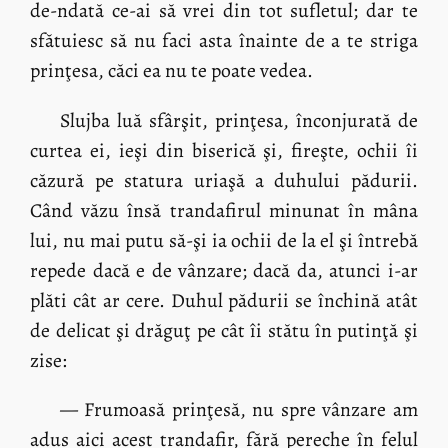
de-ndată ce-ai să vrei din tot sufletul; dar te
sfătuiesc să nu faci asta înainte de a te striga
prinţesa, căci ea nu te poate vedea.
Slujba luă sfârşit, prinţesa, înconjurată de
curtea ei, ieşi din biserică şi, fireşte, ochii îi
căzură pe statura uriaşă a duhului pădurii.
Când văzu însă trandafirul minunat în mâna
lui, nu mai putu să-şi ia ochii de la el şi întrebă
repede dacă e de vânzare; dacă da, atunci i-ar
plăti cât ar cere. Duhul pădurii se închină atât
de delicat şi drăguţ pe cât îi stătu în putinţă şi
zise:
— Frumoasă prinţesă, nu spre vânzare am
adus aici acest trandafir, fără pereche în felul