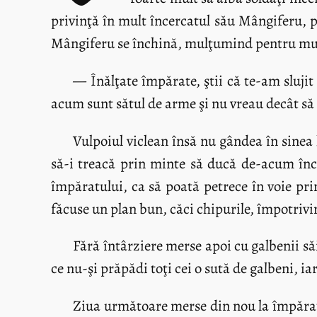
privinţă în mult încercatul său Mângiferu, p
Mângiferu se închină, mulţumind pentru mult
— Înălţate împărate, ştii că te-am slujit
acum sunt sătul de arme şi nu vreau decât să 
Vulpoiul viclean însă nu gândea în sinea l
să-i treacă prin minte să ducă de-acum înco
împăratului, ca să poată petrece în voie pr
făcuse un plan bun, căci chipurile, împotrivi
Fără întârziere merse apoi cu galbenii să
ce nu-şi prăpădi toţi cei o sută de galbeni, ia
Ziua următoare merse din nou la împărat ş