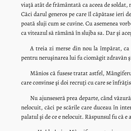
viaţă atât de frământată ca aceea de soldat, 
Căci darul generos pe care îl căpătase ieri d
poată sluji cum se cuvine. Cu asemenea vorbe
ca viteazul să rămână în slujba sa. Dar şi aceş
A treia zi merse din nou la împărat, ca 
pentru neruşinarea lui fu ciomăgit zdravăn şi
Mânios că fusese tratat astfel, Mângiferu
care convinse şi doi recruţi cu care se înfrăţis
Nu ajunseseră prea departe, când văzură î
nelocuit, căci pe scările care duceau în inte
palatul şi de ce e nelocuit. Răspunsul fu că e 