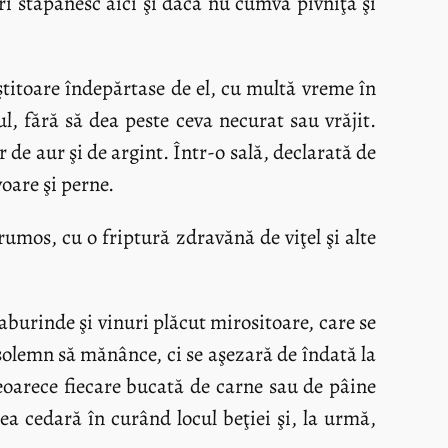
ri stăpânesc aici şi dacă nu cumva pivniţa şi
iştitoare îndepărtase de el, cu multă vreme în
l, fără să dea peste ceva necurat sau vrăjit.
 de aur şi de argint. Într-o sală, declarată de
oare şi perne.
umos, cu o friptură zdravănă de viţel şi alte
aburinde şi vinuri plăcut mirositoare, care se
i solemn să mănânce, ci se aşezară de îndată la
Deoarece fiecare bucată de carne sau de pâine
tea cedară în curând locul beţiei şi, la urmă,