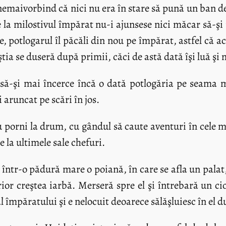
nemaivorbind că nici nu era în stare să pună un ban d
e la milostivul împărat nu-i ajunsese nici măcar să-şi
, potlogarul îl păcăli din nou pe împărat, astfel că a
tia se duseră după primii, căci de astă dată îşi luă şi m
să-şi mai încerce încă o dată potlogăria pe seama mi
 aruncat pe scări în jos.
 porni la drum, cu gândul să caute aventuri în cele m
e la ultimele sale chefuri.
ntr-o pădură mare o poiană, în care se afla un palat,
rior creştea iarbă. Merseră spre el şi întrebară un c
al împăratului şi e nelocuit deoarece sălăşluiesc în el 