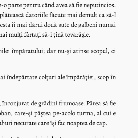
e-o parte pentru când avea să fie neputincios.
 plătească datoriile făcute mai demult ca să-l
cesta îi mai dărui două sute de galbeni numai
ai mulţi fârtaţi să-i ţină tovărăşie.
lei împăratului; dar nu-şi atinse scopul, ci
ai îndepărtate colţuri ale împărăţiei, scop în
 înconjurat de grădini frumoase. Părea să fie
ioban, care-şi păştea pe-acolo turma, al cui e
duhuri necurate care îşi fac noaptea de cap.