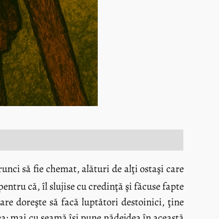
unci să fie chemat, alături de alţi ostaşi care
entru că, îl slujise cu credinţă şi făcuse fapte
re doreşte să facă luptători destoinici, ţine
rea; mai cu seamă îşi pune nădejdea în această