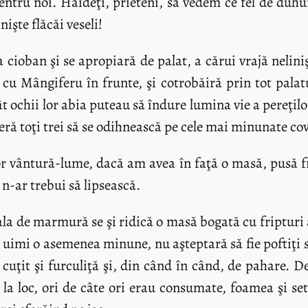
ntru noi. Haideţi, prieteni, să vedem ce fel de duhu
işte flăcăi veseli!
 cioban şi se apropiară de palat, a cărui vrajă nelin
cu Mângiferu în frunte, şi cotrobăiră prin tot palatu
t ochii lor abia puteau să îndure lumina vie a pereţilor
ră toţi trei să se odihnească pe cele mai minunate cov
r vântură-lume, dacă am avea în faţă o masă, pusă fr
n-ar trebui să lipsească.
ala de marmură se şi ridică o masă bogată cu fripturi 
 îi uimi o asemenea minune, nu aşteptară să fie poftiţ
 cuţit şi furculiţă şi, din când în când, de pahare. 
u la loc, ori de câte ori erau consumate, foamea şi se