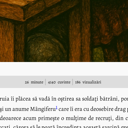
26
minute
4140
cuvinte
186
vizualizări
uia îi plăcea să vadă în oştirea sa soldaţi bătrâni, por
1
u, şi un anume Mângiferu
care îi era cu deosebire drag p
ă deoarece acum primeşte o mulţime de recruţi, din ca
ercaţi, cărora să le poată încredinţa această sarcină g