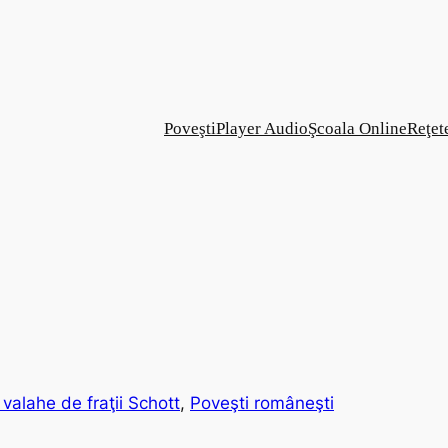
Poveşti
Player Audio
Şcoala Online
Reţet
valahe de fraţii Schott
, 
Poveşti româneşti