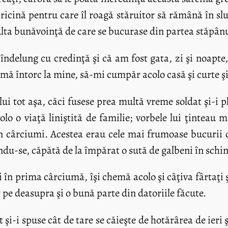
ricină pentru care îl roagă stăruitor să rămână în sl
a bunăvoinţă de care se bucurase din partea stăpânulu
 îndelung cu credinţă şi că am fost gata, zi şi noapte
mă întorc la mine, să-mi cumpăr acolo casă şi curte şi
ui tot aşa, căci fusese prea multă vreme soldat şi-i pl
lo o viaţă liniştită de familie; vorbele lui ţinteau 
in cârciumi. Acestea erau cele mai frumoase bucurii 
ndu-se, căpătă de la împărat o sută de galbeni în schim
i în prima cârciumă, îşi chemă acolo şi câţiva fârtaţi
r pe deasupra şi o bună parte din datoriile făcute.
i-i spuse cât de tare se căieşte de hotărârea de ieri 