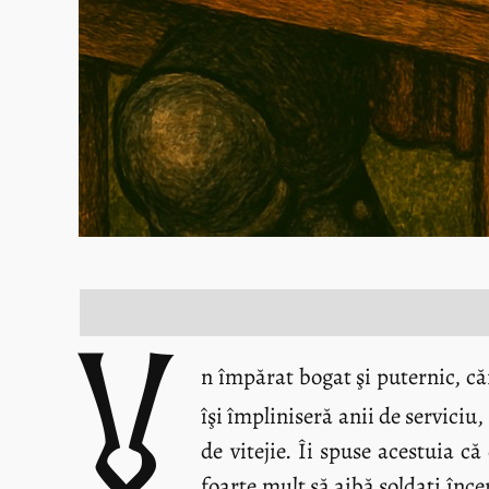
U
n împărat bogat şi puternic, căr
îşi împliniseră anii de servici
de vitejie. Îi spuse acestuia c
foarte mult să aibă soldaţi înc