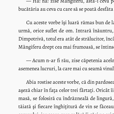
— Ha! ha! zise Mângiferu, asta-i ceva pe
bucătăria au ceva cu care să se poată desfăta n
Cu aceste vorbe îşi luară rămas bun de la
urmă, orice suflet de om. Intrară înăuntru, 
Dimpotrivă, totul era atât de strălucitor, încâ
Mângiferu drept cea mai frumoasă, se întinse
— Acum n-ar fi rău, zise căpetenia acelo
asemenea lucruri, la care mai cu seamă vinul 
Abia rostise aceste vorbe, că din pardose
aşeză chiar în faţa celor trei fârtaţi. Oricât
masă, se folosiră cu îndrăzneală de lingură,
tăiată şi fiecare înghiţitură de vin se făcea