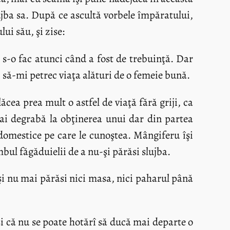
ujba sa. După ce ascultă vorbele împăratului,
i său, şi zise:
, s-o fac atunci când a fost de trebuinţă. Dar
 să-mi petrec viaţa alături de o femeie bună.
ăcea prea mult o astfel de viaţă fără griji, ca
mai degrabă la obţinerea unui dar din partea
domestice pe care le cunoştea. Mângiferu îşi
bul făgăduielii de a nu-şi părăsi slujba.
 şi nu mai părăsi nici masa, nici paharul până
şi că nu se poate hotărî să ducă mai departe o