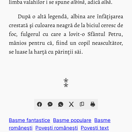
limba valahilor i se spune
albină
, adică
albă
.
După o altă legendă, albina are înfăţişarea
crestată şi culoarea neagră de la biciul ceresc de
foc, fulgerul cu care a lovit-o Sfântul Petru,
mânios pentru că, fiind un copil neascultător,
se luase la harţă cu părinţii săi.
⁑
Basme fantastice
Basme populare
Basme
româneşti
Poveşti româneşti
Poveşti text