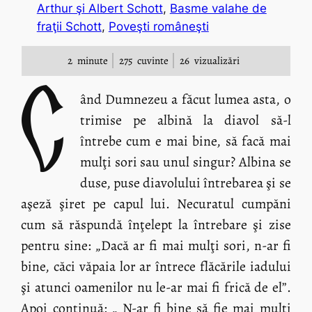
Arthur şi Albert Schott
, 
Basme valahe de
fraţii Schott
, 
Poveşti româneşti
2
minute
275
cuvinte
26
vizualizări
C
ând Dumnezeu a făcut lumea asta, o
trimise pe albină la diavol să-l
întrebe cum e mai bine, să facă mai
mulţi sori sau unul singur? Albina se
duse, puse diavolului întrebarea şi se
aşeză şiret pe capul lui. Necuratul cumpăni
cum să răspundă înţelept la întrebare şi zise
pentru sine: „Dacă ar fi mai mulţi sori, n-ar fi
bine, căci văpaia lor ar întrece flăcările iadului
şi atunci oamenilor nu le-ar mai fi frică de el”.
Apoi continuă: „ N-ar fi bine să fie mai mulţi