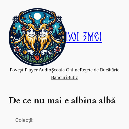
Skip
to
content
Doi Zmei
Poveşti
Player Audio
Şcoala Online
Reţete de Bucătărie
Bancuri
Butic
De ce nu mai e albina albă
Colecţii: