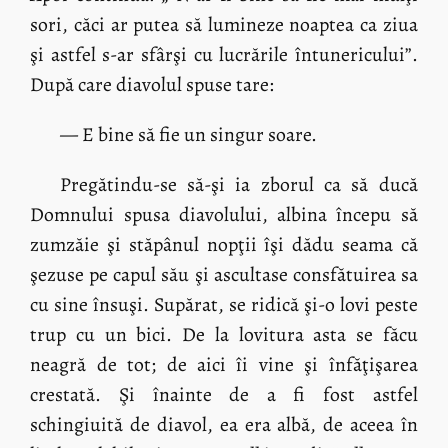
sori, căci ar putea să lumineze noaptea ca ziua
şi astfel s-ar sfârşi cu lucrările întunericului”.
După care diavolul spuse tare:
— E bine să fie un singur soare.
Pregătindu-se să-şi ia zborul ca să ducă
Domnului spusa diavolului, albina începu să
zumzăie şi stăpânul nopţii îşi dădu seama că
şezuse pe capul său şi ascultase consfătuirea sa
cu sine însuşi. Supărat, se ridică şi-o lovi peste
trup cu un bici. De la lovitura asta se făcu
neagră de tot; de aici îi vine şi înfăţişarea
crestată. Şi înainte de a fi fost astfel
schingiuită de diavol, ea era albă, de aceea în