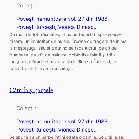
Colecţii:
Poveşti nemuritoare vol. 27 din 1986
, 
Poveşti turceşti
, 
Viorica Dinescu
De mult de tot trăia într-un ținut îndepărtat, spre soare-
răsare, un împletitor de nuiele. Trudea cu tragere de inimă
la meşteşugul său şi izbutind să facă lucruri pe cît de
frumoase, pe atît de trainice, dobîndise faimă şi trăia
mulţumit, alături de nevasta şi de fiica sa. Într-o zi, un
paşă, trecînd călare, cu suita,…
Cămila şi şarpele
Colecţii:
Poveşti nemuritoare vol. 27 din 1986
, 
Poveşti turceşti
, 
Viorica Dinescu
Se spune că un şarpe întîlni odată o cămilă. Se uită la ea,