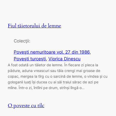
Fiul tăietorului de lemne
Colecţii:
Poveşti nemuritoare vol. 27 din 1986
, 
Poveşti turceşti
, 
Viorica Dinescu
A fost odată un tăietor de lemne. În fiecare zi pleca la
pădure, aduna vreascuri sau tăia crengi mai groase de
copac, mergea la tîrg cu o sarcină de lemne, o vindea și cu
gologanii luaţi își ducea cu ai săi traiul sărac de azi pe
mîine. Într-o zi, întîlni pe drum, strînși lîngă o…
O poveste cu tîlc