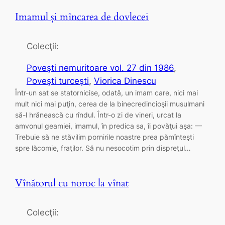
Imamul și mîncarea de dovlecei
Colecţii:
Poveşti nemuritoare vol. 27 din 1986
, 
Poveşti turceşti
, 
Viorica Dinescu
Într-un sat se statornicise, odată, un imam care, nici mai
mult nici mai puţin, cerea de la binecredincioşii musulmani
să-l hrănească cu rîndul. Într-o zi de vineri, urcat la
amvonul geamiei, imamul, în predica sa, îi povăţui aşa: —
Trebuie să ne stăvilim pornirile noastre prea pămînteşti
spre lăcomie, fraţilor. Să nu nesocotim prin dispreţul…
Vînătorul cu noroc la vînat
Colecţii: