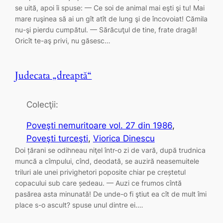
se uită, apoi îi spuse: — Ce soi de animal mai eşti şi tu! Mai
mare ruşinea să ai un gît atît de lung şi de încovoiat! Cămila
nu-şi pierdu cumpătul. — Sărăcuţul de tine, frate dragă!
Oricît te-aş privi, nu găsesc…
Judecata „dreaptă“
Colecţii:
Poveşti nemuritoare vol. 27 din 1986
, 
Poveşti turceşti
, 
Viorica Dinescu
Doi țărani se odihneau niţel într-o zi de vară, după trudnica
muncă a cîmpului, cînd, deodată, se auziră neasemuitele
triluri ale unei privighetori poposite chiar pe creștetul
copacului sub care ședeau. — Auzi ce frumos cîntă
pasărea asta minunată! De unde-o fi ştiut ea cît de mult îmi
place s-o ascult? spuse unul dintre ei.…