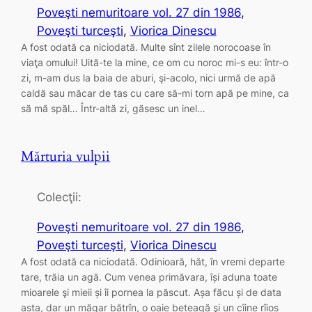
Poveşti nemuritoare vol. 27 din 1986
, 
Poveşti turceşti
, 
Viorica Dinescu
A fost odată ca niciodată. Multe sînt zilele norocoase în
viaţa omului! Uită-te la mine, ce om cu noroc mi-s eu: într-o
zi, m-am dus la baia de aburi, şi-acolo, nici urmă de apă
caldă sau măcar de tas cu care să-mi torn apă pe mine, ca
să mă spăl… Într-altă zi, găsesc un inel…
Mărturia vulpii
Colecţii:
Poveşti nemuritoare vol. 27 din 1986
, 
Poveşti turceşti
, 
Viorica Dinescu
A fost odată ca niciodată. Odinioară, hăt, în vremi departe
tare, trăia un agă. Cum venea primăvara, își aduna toate
mioarele şi mieii și îi pornea la păscut. Așa făcu și de data
asta, dar un măgar bătrîn, o oaie beteagă şi un cîine rîios