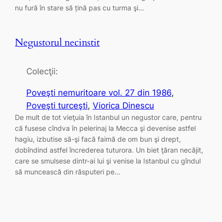
nu fură în stare să țină pas cu turma şi…
Negustorul necinstit
Colecţii:
Poveşti nemuritoare vol. 27 din 1986
, 
Poveşti turceşti
, 
Viorica Dinescu
De mult de tot vieţuia în Istanbul un negustor care, pentru
că fusese cîndva în pelerinaj la Mecca şi devenise astfel
hagiu, izbutise să-şi facă faimă de om bun şi drept,
dobîndind astfel încrederea tuturora. Un biet ţăran necăjit,
care se smulsese dintr-ai lui şi venise la Istanbul cu gîndul
să muncească din răsputeri pe…