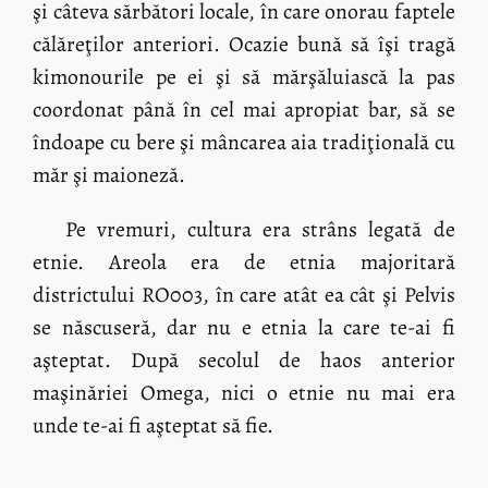
şi câteva sărbători locale, în care onorau faptele
călăreţilor anteriori. Ocazie bună să îşi tragă
kimonourile pe ei şi să mărşăluiască la pas
coordonat până în cel mai apropiat bar, să se
îndoape cu bere şi mâncarea aia tradiţională cu
măr şi maioneză.
Pe vremuri, cultura era strâns legată de
etnie. Areola era de etnia majoritară
districtului RO003, în care atât ea cât şi Pelvis
se născuseră, dar nu e etnia la care te-ai fi
aşteptat. După secolul de haos anterior
maşinăriei Omega, nici o etnie nu mai era
unde te-ai fi aşteptat să fie.