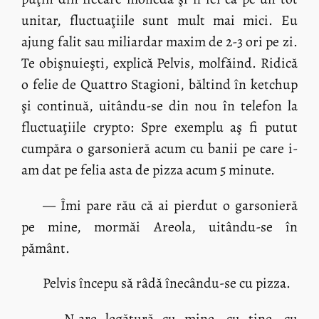
unitar, fluctuaţiile sunt mult mai mici. Eu
ajung falit sau miliardar maxim de 2-3 ori pe zi.
Te obişnuieşti, explică Pelvis, molfăind. Ridică
o felie de Quattro Stagioni, băltind în ketchup
şi continuă, uitându-se din nou în telefon la
fluctuaţiile crypto: Spre exemplu aş fi putut
cumpăra o garsonieră acum cu banii pe care i-
am dat pe felia asta de pizza acum 5 minute.
— Îmi pare rău că ai pierdut o garsonieră
pe mine, mormăi Areola, uitându-se în
pământ.
Pelvis începu să râdă înecându-se cu pizza.
— N-are legătură cu mine, cu tine, cu