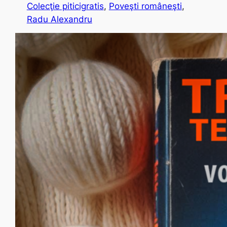
Colecţie piticigratis
, 
Poveşti româneşti
, 
Radu Alexandru