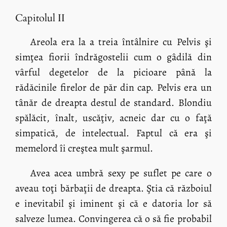
Capitolul II
Areola era la a treia întâlnire cu Pelvis şi
simţea fiorii îndrăgostelii cum o gâdilă din
vârful degetelor de la picioare până la
rădăcinile firelor de păr din cap. Pelvis era un
tânăr de dreapta destul de standard. Blondiu
spălăcit, înalt, uscăţiv, acneic dar cu o faţă
simpatică, de intelectual. Faptul că era şi
memelord îi creştea mult şarmul.
Avea acea umbră sexy pe suflet pe care o
aveau toţi bărbaţii de dreapta. Ştia că războiul
e inevitabil şi iminent şi că e datoria lor să
salveze lumea. Convingerea că o să fie probabil