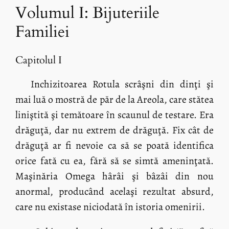
Volumul I: Bijuteriile
Familiei
Capitolul I
Inchizitoarea Rotula scrâşni din dinţi şi
mai luă o mostră de păr de la Areola, care stătea
liniştită şi temătoare în scaunul de testare. Era
drăguţă, dar nu extrem de drăguţă. Fix cât de
drăguţă ar fi nevoie ca să se poată identifica
orice fată cu ea, fără să se simtă ameninţată.
Maşinăria Omega hârâi şi bâzâi din nou
anormal, producând acelaşi rezultat absurd,
care nu existase niciodată în istoria omenirii.