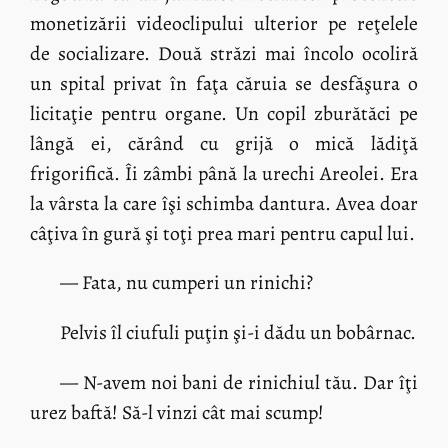
monetizării videoclipului ulterior pe reţelele
de socializare. Două străzi mai încolo ocoliră
un spital privat în faţa căruia se desfăşura o
licitaţie pentru organe. Un copil zburătăci pe
lângă ei, cărând cu grijă o mică lădiţă
frigorifică. Îi zâmbi până la urechi Areolei. Era
la vârsta la care îşi schimba dantura. Avea doar
câţiva în gură şi toţi prea mari pentru capul lui.
— Fata, nu cumperi un rinichi?
Pelvis îl ciufuli puţin şi-i dădu un bobârnac.
— N-avem noi bani de rinichiul tău. Dar îţi
urez baftă! Să-l vinzi cât mai scump!