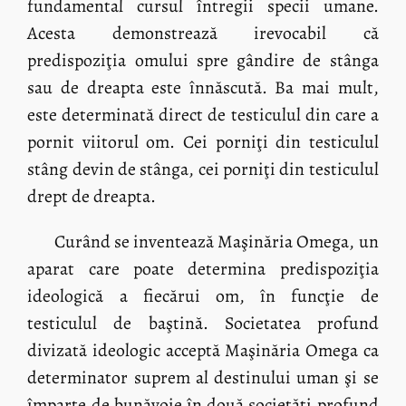
fundamental cursul întregii specii umane.
Acesta demonstrează irevocabil că
predispoziţia omului spre gândire de stânga
sau de dreapta este înnăscută. Ba mai mult,
este determinată direct de testiculul din care a
pornit viitorul om. Cei porniţi din testiculul
stâng devin de stânga, cei porniţi din testiculul
drept de dreapta.
Curând se inventează Maşinăria Omega, un
aparat care poate determina predispoziţia
ideologică a fiecărui om, în funcţie de
testiculul de baştină. Societatea profund
divizată ideologic acceptă Maşinăria Omega ca
determinator suprem al destinului uman şi se
împarte de bunăvoie în două societăţi profund