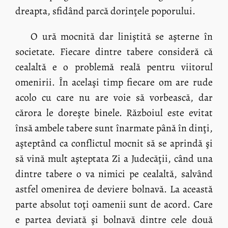
dreapta, sfidând parcă dorinţele poporului.
O ură mocnită dar liniştită se aşterne în
societate. Fiecare dintre tabere consideră că
cealaltă e o problemă reală pentru viitorul
omenirii. În acelaşi timp fiecare om are rude
acolo cu care nu are voie să vorbească, dar
cărora le doreşte binele. Războiul este evitat
însă ambele tabere sunt înarmate până în dinţi,
aşteptând ca conflictul mocnit să se aprindă şi
să vină mult aşteptata Zi a Judecăţii, când una
dintre tabere o va nimici pe cealaltă, salvând
astfel omenirea de deviere bolnavă. La această
parte absolut toţi oamenii sunt de acord. Care
e partea deviată şi bolnavă dintre cele două