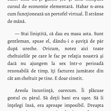
cursul de economie elementară. Habar n-avea
cum funcţionează un portofel virtual. Îl strânse
de mână.
— Stai liniştită, că dau eu masa asta. Sunt
gentleman, spuse el, dându-i o şuviţă de păr
după ureche. Oricum, notez aici toate
cheltuielile pe care le fac pe relaţia noastră şi
dacă nu ajungem la sex într-o perioadă
rezonabilă de timp, îţi facturez jumătate din
cât am cheltuit pe tine. E doar cinstit.
Areola încuviinţă, oarecum. Îi plăcuse
gestul cu părul. Să deţii bani era uşor. Să îi
înţelegi însă, era aproape imposibil. Dreapta