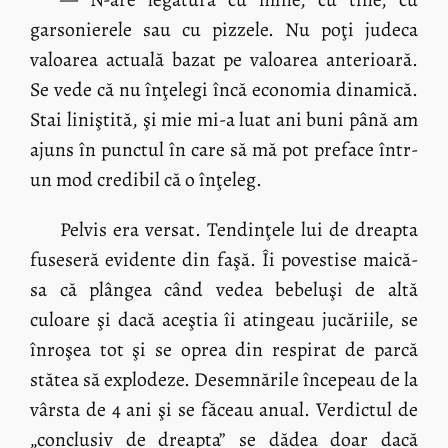
garsonierele sau cu pizzele. Nu poţi judeca
valoarea actuală bazat pe valoarea anterioară.
Se vede că nu înţelegi încă economia dinamică.
Stai liniştită, şi mie mi-a luat ani buni până am
ajuns în punctul în care să mă pot preface într-
un mod credibil că o înţeleg.
Pelvis era versat. Tendinţele lui de dreapta
fuseseră evidente din faşă. Îi povestise maică-
sa că plângea când vedea bebeluşi de altă
culoare şi dacă aceştia îi atingeau jucăriile, se
înroşea tot şi se oprea din respirat de parcă
stătea să explodeze. Desemnările începeau de la
vârsta de 4 ani şi se făceau anual. Verdictul de
„conclusiv de dreapta” se dădea doar dacă