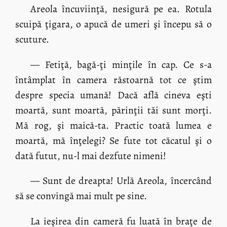
Areola încuviinţă, nesigură pe ea. Rotula
scuipă ţigara, o apucă de umeri şi începu să o
scuture.
— Fetiţă, bagă-ţi minţile în cap. Ce s-a
întâmplat în camera răstoarnă tot ce ştim
despre specia umană! Dacă află cineva eşti
moartă, sunt moartă, părinţii tăi sunt morţi.
Mă rog, şi maică-ta. Practic toată lumea e
moartă, mă înţelegi? Se fute tot căcatul şi o
dată futut, nu-l mai dezfute nimeni!
— Sunt de dreapta! Urlă Areola, încercând
să se convingă mai mult pe sine.
La ieşirea din cameră fu luată în braţe de