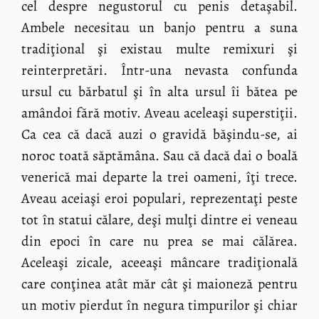
cel despre negustorul cu penis detaşabil.
Ambele necesitau un banjo pentru a suna
tradiţional şi existau multe remixuri şi
reinterpretări. Într-una nevasta confunda
ursul cu bărbatul şi în alta ursul îi bătea pe
amândoi fără motiv. Aveau aceleaşi superstiţii.
Ca cea că dacă auzi o gravidă băşindu-se, ai
noroc toată săptămâna. Sau că dacă dai o boală
venerică mai departe la trei oameni, îţi trece.
Aveau aceiaşi eroi populari, reprezentaţi peste
tot în statui călare, deşi mulţi dintre ei veneau
din epoci în care nu prea se mai călărea.
Aceleaşi zicale, aceeaşi mâncare tradiţională
care conţinea atât măr cât şi maioneză pentru
un motiv pierdut în negura timpurilor şi chiar