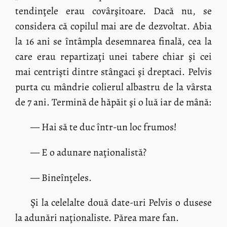
tendinţele erau covârşitoare. Dacă nu, se
considera că copilul mai are de dezvoltat. Abia
la 16 ani se întâmpla desemnarea finală, cea la
care erau repartizaţi unei tabere chiar şi cei
mai centrişti dintre stângaci şi dreptaci. Pelvis
purta cu mândrie colierul albastru de la vârsta
de 7 ani. Termină de hăpăit şi o luă iar de mână:
— Hai să te duc într-un loc frumos!
— E o adunare naţionalistă?
— Bineînţeles.
Şi la celelalte două date-uri Pelvis o dusese
la adunări naţionaliste. Părea mare fan.