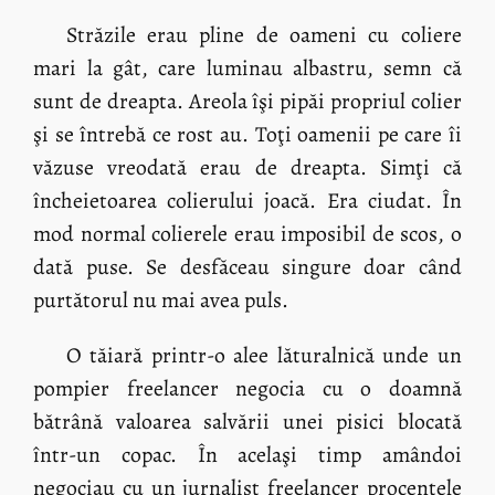
Străzile erau pline de oameni cu coliere
mari la gât, care luminau albastru, semn că
sunt de dreapta. Areola îşi pipăi propriul colier
şi se întrebă ce rost au. Toţi oamenii pe care îi
văzuse vreodată erau de dreapta. Simţi că
încheietoarea colierului joacă. Era ciudat. În
mod normal colierele erau imposibil de scos, o
dată puse. Se desfăceau singure doar când
purtătorul nu mai avea puls.
O tăiară printr-o alee lăturalnică unde un
pompier freelancer negocia cu o doamnă
bătrână valoarea salvării unei pisici blocată
într-un copac. În acelaşi timp amândoi
negociau cu un jurnalist freelancer procentele