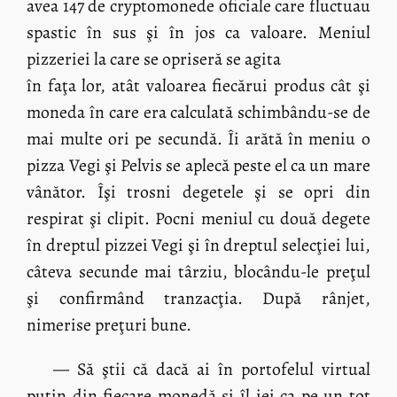
avea 147 de cryptomonede oficiale care fluctuau
spastic în sus şi în jos ca valoare. Meniul
pizzeriei la care se opriseră se agita
în faţa lor, atât valoarea fiecărui produs cât şi
moneda în care era calculată schimbându-se de
mai multe ori pe secundă. Îi arătă în meniu o
pizza Vegi şi Pelvis se aplecă peste el ca un mare
vânător. Îşi trosni degetele şi se opri din
respirat şi clipit. Pocni meniul cu două degete
în dreptul pizzei Vegi şi în dreptul selecţiei lui,
câteva secunde mai târziu, blocându-le preţul
şi confirmând tranzacţia. După rânjet,
nimerise preţuri bune.
— Să ştii că dacă ai în portofelul virtual
puţin din fiecare monedă şi îl iei ca pe un tot