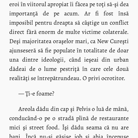
eroi în viitorul apropiat îi făcea pe toţi să-şi dea
importanţă de pe acum. Ar fi fost însă
imposibil pentru dreapta să câştige un conflict
direct fără enorm de multe victime colaterale.
Deşi majoritatea oraşelor mari, ca New Cureşti
ajunseseră să fie populate în totalitate de doar
una dintre ideologii, când ieşeai din urban
dădeai de o lume pestriţă în care cele două
realităţi se întrepătrundeau. O privi ocrotitor.
— Ţi-e foame?
Areola dădu din cap şi Pelvis o luă de mână,
conducând-o pe o stradă plină de restaurante
mici şi street food. Îşi dădu seama că nu are
bani. Încă nu-şi găsise job şi abia începuse