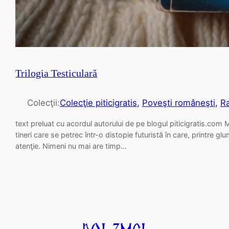
Trilogia Testiculară
Colecţii:
Colecţie piticigratis
, 
Poveşti româneşti
, 
R
text preluat cu acordul autorului de pe blogul piticigratis.com 
tineri care se petrec într-o distopie futuristă în care, printre g
atenţie. Nimeni nu mai are timp…