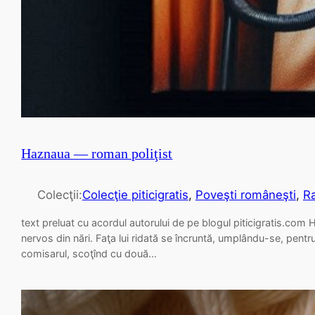
Haznaua — roman poliţist
Colecţii:
Colecţie piticigratis
, 
Poveşti româneşti
, 
R
text preluat cu acordul autorului de pe blogul piticigratis.com 
nervos din nări. Faţa lui ridată se încruntă, umplându-se, pentr
comisarul, scoţînd cu două…