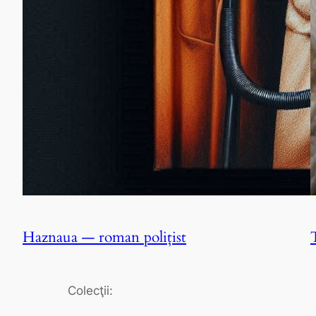
Haznaua — roman poliţist
Colecţii: