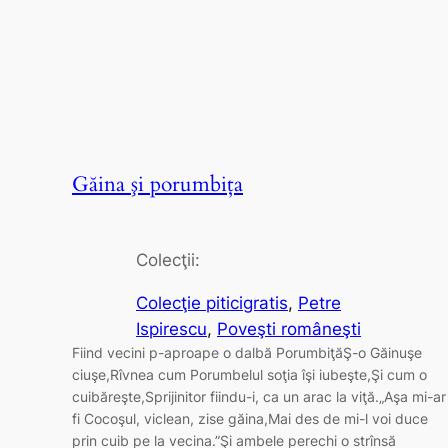
Găina şi porumbiţa
Colecţii:
Colecţie piticigratis
, 
Petre
Ispirescu
, 
Poveşti româneşti
Fiind vecini p-aproape o dalbă PorumbiţăŞ-o Găinuşe
ciuşe,Rîvnea cum Porumbelul soţia îşi iubeşte,Şi cum o
cuibăreşte,Sprijinitor fiindu-i, ca un arac la viţă.„Aşa mi-ar
fi Cocoşul, viclean, zise găina,Mai des de mi-l voi duce
prin cuib pe la vecina.”Şi ambele perechi o strînsă