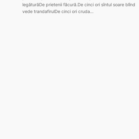
legăturăDe prietenii făcură.De cinci ori sîntul soare blînd
vede trandafirulDe cinci ori cruda…