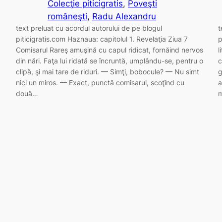
Colecţie piticigratis
, 
Poveşti
româneşti
, 
Radu Alexandru
text preluat cu acordul autorului de pe blogul
t
piticigratis.com Haznaua: capitolul 1. Revelaţia Ziua 7
p
Comisarul Rareş amuşină cu capul ridicat, fornăind nervos
l
din nări. Faţa lui ridată se încruntă, umplându-se, pentru o
c
clipă, şi mai tare de riduri. — Simţi, bobocule? — Nu simt
g
nici un miros. — Exact, punctă comisarul, scoţînd cu
a
două…
m