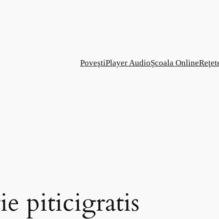
Poveşti
Player Audio
Şcoala Online
Reţet
e piticigratis