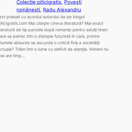
Colecţie piticigratis
, 
Poveşti
româneşti
, 
Radu Alexandru
ext preluat cu acordul autorului de pe blogul
iticigratis.com Mai citeşte cineva literatură? Mai exact
iteratură de tip parodie după romanţe pentru adulţi tineri
are se petrec într-o distopie futuristă în care, printre
lumele absurde se ascunde o critică fină a societăţii
ctuale? Trăim într-o lume cu deficit de atenţie. Nimeni nu
ai are timp…