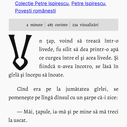
Colecţie Petre Ispirescu
, 
Petre Ispirescu
, 
Poveşti româneşti
4
minute
485
cuvinte
234
vizualizări
U
n ţap, voind să treacă într-o
livede, fu silit să dea printr-o apă
ce curgea între el şi acea livede. Şi
fiindcă n-avea încotro, se lăsă în
gîrlă şi începu să înoate.
Cînd era pe la jumătatea gîrlei, se
pomeneşte pe lîngă dînsul cu un şarpe că-i zice:
— Măi, ţapule, ia-mă şi pe mine să mă treci
la uscat.