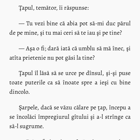
Ţapul, temător, îi răspunse:
— Tu vezi bine că abia pot să-mi duc părul
de pe mine, şi tu mai ceri să te iau şi pe tine?
— Aşa o fi; dară iată că umblu să mă înec, şi
atîta prietenie nu pot găsi la tine?
Ţapul îl lăsă să se urce pe dînsul, şi-şi puse
toate puterile ca să înoate spre a ieşi cu bine
dincolo.
Şarpele, dacă se văzu călare pe ţap, începu a
se încolăci împregiurul gîtului şi a-l strînge ca
să-l sugrume.