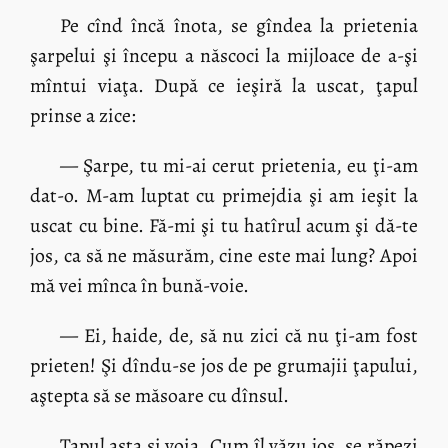
Pe cînd încă înota, se gîndea la prietenia
şarpelui şi începu a născoci la mijloace de a-şi
mîntui viaţa. După ce ieşiră la uscat, ţapul
prinse a zice:
— Şarpe, tu mi-ai cerut prietenia, eu ţi-am
dat-o. M-am luptat cu primejdia şi am ieşit la
uscat cu bine. Fă-mi şi tu hatîrul acum şi dă-te
jos, ca să ne măsurăm, cine este mai lung? Apoi
mă vei mînca în bună-voie.
— Ei, haide, de, să nu zici că nu ţi-am fost
prieten! Şi dîndu-se jos de pe grumajii ţapului,
aştepta să se măsoare cu dînsul.
Ţapul asta şi voia. Cum îl văzu jos, se răpezi