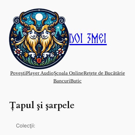
Skip
to
content
Doi Zmei
Poveşti
Player Audio
Şcoala Online
Reţete de Bucătărie
Bancuri
Butic
​Ţapul şi şarpele
Colecţii: