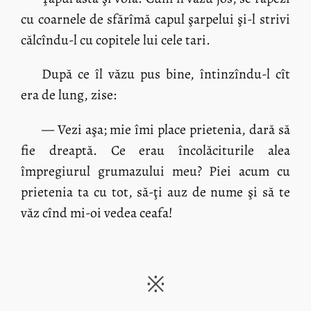
cu coarnele de sfărîmă capul şarpelui şi-l strivi
călcîndu-l cu copitele lui cele tari.
După ce îl văzu pus bine, întinzîndu-l cît
era de lung, zise:
— Vezi aşa; mie îmi place prietenia, dară să
fie dreaptă. Ce erau încolăciturile alea
împregiurul grumazului meu? Piei acum cu
prietenia ta cu tot, să-ţi auz de nume şi să te
văz cînd mi-oi vedea ceafa!
※