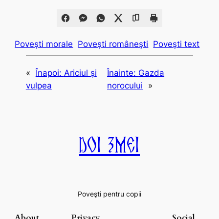
Poveşti morale
Poveşti româneşti
Poveşti text
«
Înapoi:
Ariciul şi
Înainte:
Gazda
vulpea
norocului
»
Doi Zmei
Poveşti pentru copii
About
Privacy
Social