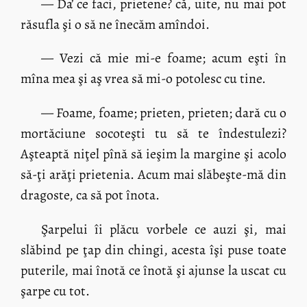
— Da’ ce faci, prietene? că, uite, nu mai pot
răsufla şi o să ne înecăm amîndoi.
— Vezi că mie mi-e foame; acum eşti în
mîna mea şi aş vrea să mi-o potolesc cu tine.
— Foame, foame; prieten, prieten; dară cu o
mortăciune socoteşti tu să te îndestulezi?
Aşteaptă niţel pînă să ieşim la margine şi acolo
să-ţi arăţi prietenia. Acum mai slăbeşte-mă din
dragoste, ca să pot înota.
Şarpelui îi plăcu vorbele ce auzi şi, mai
slăbind pe ţap din chingi, acesta îşi puse toate
puterile, mai înotă ce înotă şi ajunse la uscat cu
şarpe cu tot.