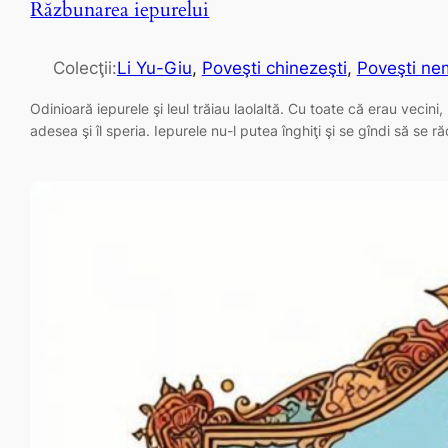
Răzbunarea iepurelui
Colecţii:
Li Yu-Giu
, 
Poveşti chinezeşti
, 
Poveşti nem
Odinioară iepurele şi leul trăiau laolaltă. Cu toate că erau vecini,
adesea şi îl speria. Iepurele nu-l putea înghiţi şi se gîndi să se 