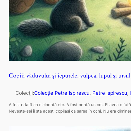
Copiii văduvului şi iepurele, vulpea, lupul şi ursul
Colecţii:
Colecţie Petre Ispirescu
, 
Petre Ispirescu
, 
A fost odată ca niciodată etc. A fost odată un om. El avea o fată
Neveste-sei îi sta aceşti copilaşi ca sarea în ochi. Nu era dimi