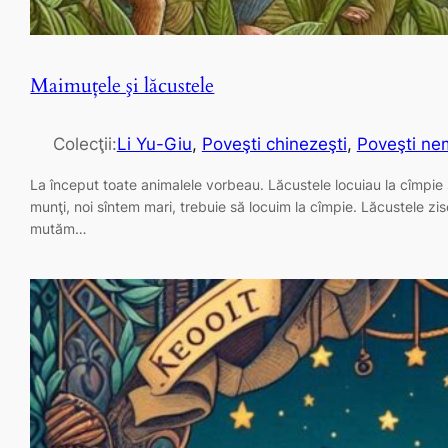
Maimuţele şi lăcustele
Colecţii:
Li Yu-Giu
, 
Poveşti chinezeşti
, 
Poveşti nem
La început toate animalele vorbeau. Lăcustele locuiau la cîmpie și 
munţi, noi sîntem mari, trebuie să locuim la cîmpie. Lăcustele zis
mutăm…