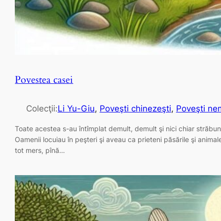
Povestea casei
Colecţii:
Li Yu-Giu
, 
Poveşti chinezeşti
, 
Poveşti nem
Toate acestea s-au întîmplat demult, demult şi nici chiar străbuni
Oamenii locuiau în peşteri şi aveau ca prieteni păsările şi animal
tot mers, pînă…