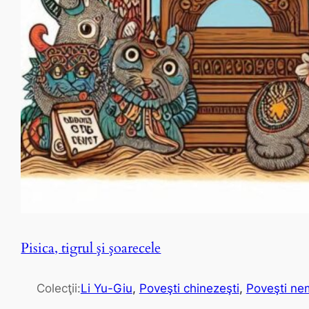
Pisica, tigrul şi şoarecele
Colecţii:
Li Yu-Giu
, 
Poveşti chinezeşti
, 
Poveşti nem