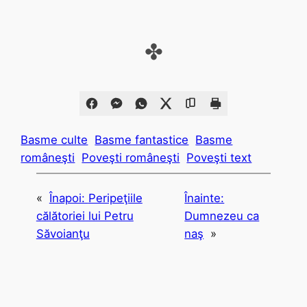
✤
Basme culte
Basme fantastice
Basme
româneşti
Poveşti româneşti
Poveşti text
«
Înapoi:
Peripeţiile
Înainte:
călătoriei lui Petru
Dumnezeu ca
Săvoianţu
naş
»