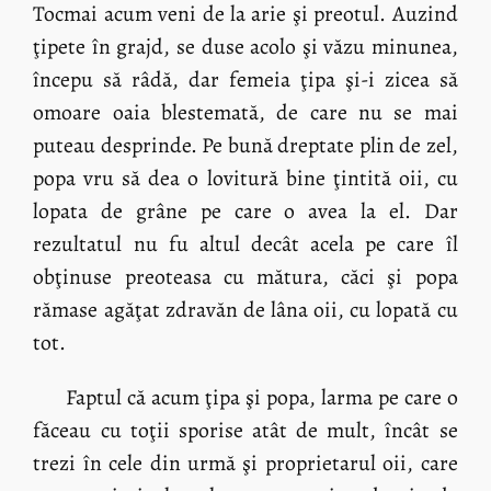
Tocmai acum veni de la arie şi preotul. Auzind
ţipete în grajd, se duse acolo şi văzu minunea,
începu să râdă, dar femeia ţipa şi-i zicea să
omoare oaia blestemată, de care nu se mai
puteau desprinde. Pe bună dreptate plin de zel,
popa vru să dea o lovitură bine ţintită oii, cu
lopata de grâne pe care o avea la el. Dar
rezultatul nu fu altul decât acela pe care îl
obţinuse preoteasa cu mătura, căci şi popa
rămase agăţat zdravăn de lâna oii, cu lopată cu
tot.
Faptul că acum ţipa şi popa, larma pe care o
făceau cu toţii sporise atât de mult, încât se
trezi în cele din urmă şi proprietarul oii, care