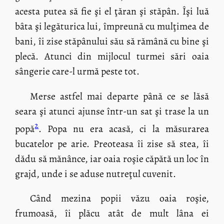
acesta putea să fie şi el ţăran şi stăpân. Îşi luă
bâta şi legăturica lui, împreună cu mulţimea de
bani, îi zise stăpânului său să rămână cu bine şi
plecă. Atunci din mijlocul turmei sări oaia
sângerie care-l urmă peste tot.
Merse astfel mai departe până ce se lăsă
seara şi atunci ajunse într-un sat şi trase la un
2
popă
. Popa nu era acasă, ci la măsurarea
bucatelor pe arie. Preoteasa îi zise să stea, îi
dădu să mănânce, iar oaia roşie căpătă un loc în
grajd, unde i se aduse nutreţul cuvenit.
Când mezina popii văzu oaia roşie,
frumoasă, îi plăcu atât de mult lâna ei