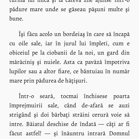
pădure mare unde se găseau păşuni multe şi
bune.
Îşi făcu acolo un bordeiaş în care să încapă
cu oile sale, iar în jurul lui împleti, cum e
obiceiul pe la ciobanii de la noi, un gard din
mărăciniş şi nuiele. Asta ca pavăză împotriva
lupilor sau a altor fiare, ce bântuiau în număr
mare prin pădurea de hăţişuri.
Într-o seară, tocmai închisese poarta
împrejmuirii sale, când de-afară se auzi
strigând şi doi bărbaţi străini cerură voie să
intre. Băiatul deschise de îndată — câţi ar fi
făcut astfel! — şi înăuntru intrară Domnul