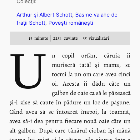
Colecţii:
Arthur şi Albert Schott
, 
Basme valahe de
fraţii Schott
, 
Poveşti româneşti
15
minute
2254
cuvinte
35
vizualizări
U
n copil orfan, căruia îi
muriseră tatăl şi mama, se
tocmi la un om care avea cinci
oi. Acesta îi dădu câte un
galben de oaie ca să le păzească
şi-i zise să caute în pădure un loc de păşune.
Când avea să se întoarcă înapoi, la toamnă,
avea să-i dea pentru fiecare nouă oaie câte un
alt galben. După care tânărul cioban îşi mână
turma lui mică şi la câteva zile ajunse într-o