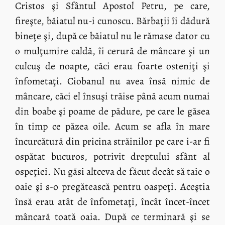
Cristos şi Sfântul Apostol Petru, pe care,
fireşte, băiatul nu-i cunoscu. Bărbaţii îi dădură
bineţe şi, după ce băiatul nu le rămase dator cu
o mulţumire caldă, îi cerură de mâncare şi un
culcuş de noapte, căci erau foarte osteniţi şi
înfometaţi. Ciobanul nu avea însă nimic de
mâncare, căci el însuşi trăise până acum numai
din boabe şi poame de pădure, pe care le găsea
în timp ce păzea oile. Acum se afla în mare
încurcătură din pricina străinilor pe care i-ar fi
ospătat bucuros, potrivit dreptului sfânt al
ospeţiei. Nu găsi altceva de făcut decât să taie o
oaie şi s-o pregătească pentru oaspeţi. Aceştia
însă erau atât de înfometaţi, încât încet-încet
mâncară toată oaia. După ce terminară şi se