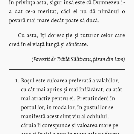
în privinţa asta, sigur însă este că Dumnezeu i-
a dat ce-a meritat, căci el nu dă nimănui o
povară mai mare decât poate să ducă.
Cu asta, îţi doresc ţie şi tuturor celor care
cred în el viaţă lungă şi sănătate.
(Povestit de Trăilă Sălitraru, ţăran din Iam)
Roșul este culoarea preferată a valahilor,
cu cât mai aprins și mai înflăcărat, cu atât
mai atractiv pentru ei. Pretutindeni în
portul lor, în moda lor, în gustul lor se
manifestă acest simț viu al ochiului,
căruia îi corespunde și valoarea mare pe