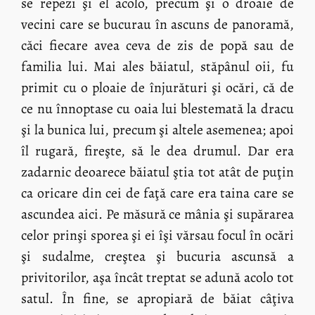
se repezi şi el acolo, precum şi o droaie de
vecini care se bucurau în ascuns de panoramă,
căci fiecare avea ceva de zis de popă sau de
familia lui. Mai ales băiatul, stăpânul oii, fu
primit cu o ploaie de înjurături şi ocări, că de
ce nu înnoptase cu oaia lui blestemată la dracu
şi la bunica lui, precum şi altele asemenea; apoi
îl rugară, fireşte, să le dea drumul. Dar era
zadarnic deoarece băiatul ştia tot atât de puţin
ca oricare din cei de faţă care era taina care se
ascundea aici. Pe măsură ce mânia şi supărarea
celor prinşi sporea şi ei îşi vărsau focul în ocări
şi sudalme, creştea şi bucuria ascunsă a
privitorilor, aşa încât treptat se adună acolo tot
satul. În fine, se apropiară de băiat câţiva