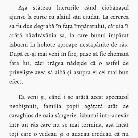
Aşa stăteau lucrurile când ciobănaşul
ajunse la curte cu alaiul său ciudat. La cererea
sa fu dus degrabă în faţa împăratului, căruia îi
arătă năzdrăvănia sa, la care bunul împărat
izbucni în hohote aproape nestăpânite de râs.
După ce-şi mai veni în fire, puse să fie chemată
fata lui, căci trăgea nădejde că o astfel de
privelişte avea să aibă şi asupra ei cel mai bun
efect.
Ea veni şi, când i se arătă acest spectacol
neobişnuit, familia popii agăţată atât de
caraghios de oaia sângerie, izbucni într-adevăr
într-un râs care nu se mai termina, aşa încât
toţi care o vedeau şi o auzeau credeau că nu