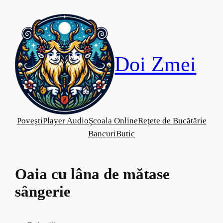
Skip
to
content
Doi Zmei
Poveşti
Player Audio
Şcoala Online
Reţete de Bucătărie
Bancuri
Butic
Oaia cu lâna de mătase
sângerie