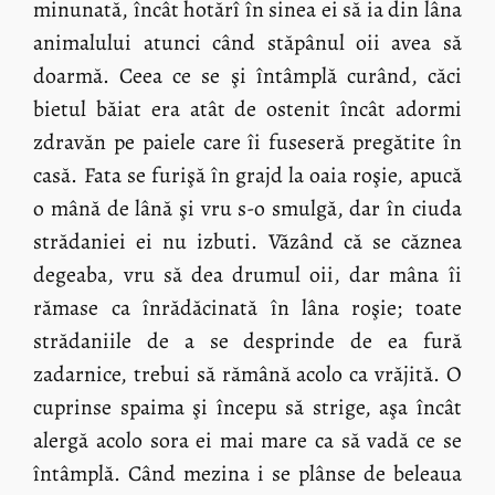
minunată, încât hotărî în sinea ei să ia din lâna
animalului atunci când stăpânul oii avea să
doarmă. Ceea ce se şi întâmplă curând, căci
bietul băiat era atât de ostenit încât adormi
zdravăn pe paiele care îi fuseseră pregătite în
casă. Fata se furişă în grajd la oaia roşie, apucă
o mână de lână şi vru s-o smulgă, dar în ciuda
strădaniei ei nu izbuti. Văzând că se căznea
degeaba, vru să dea drumul oii, dar mâna îi
rămase ca înrădăcinată în lâna roşie; toate
strădaniile de a se desprinde de ea fură
zadarnice, trebui să rămână acolo ca vrăjită. O
cuprinse spaima şi începu să strige, aşa încât
alergă acolo sora ei mai mare ca să vadă ce se
întâmplă. Când mezina i se plânse de beleaua