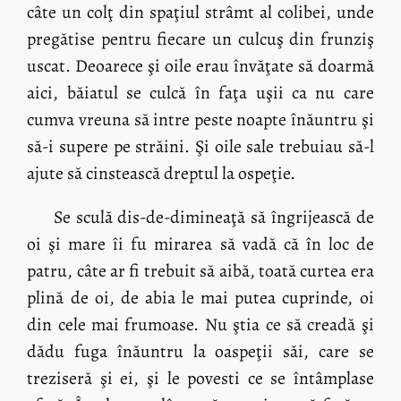
câte un colţ din spaţiul strâmt al colibei, unde
pregătise pentru fiecare un culcuş din frunziş
uscat. Deoarece şi oile erau învăţate să doarmă
aici, băiatul se culcă în faţa uşii ca nu care
cumva vreuna să intre peste noapte înăuntru şi
să-i supere pe străini. Şi oile sale trebuiau să-l
ajute să cinstească dreptul la ospeţie.
Se sculă dis-de-dimineaţă să îngrijească de
oi şi mare îi fu mirarea să vadă că în loc de
patru, câte ar fi trebuit să aibă, toată curtea era
plină de oi, de abia le mai putea cuprinde, oi
din cele mai frumoase. Nu ştia ce să creadă şi
dădu fuga înăuntru la oaspeţii săi, care se
treziseră şi ei, şi le povesti ce se întâmplase