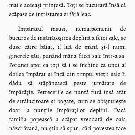
mai e aceeaşi prinţesă. Toţi se bucurară însă că
scăpase de întristarea ei fără leac.
Împăratul însuşi, nemaipomenit de
bucuros de însănătoşirea deplină a fetei sale, se
duse către băiat, îl luă de mână şi-l numi
ginerele său, punând mâna fiicei sale într-a sa.
Porunci apoi ca toţi să i se închine ca unui al
doilea împărat şi încă din timpul vieţii sale îi
dădu să stăpânească peste jumătate de
împărăţie. Petrecerile de nuntă fură însă atât
de strălucitoare şi bogate, cum se obişnuieşte
doar la nunţile împăraţilor deplini. Dacă
familia popească a scăpat vreodată de oaia
năzdrăvană, nu ştiu să spun, căci povestea tace