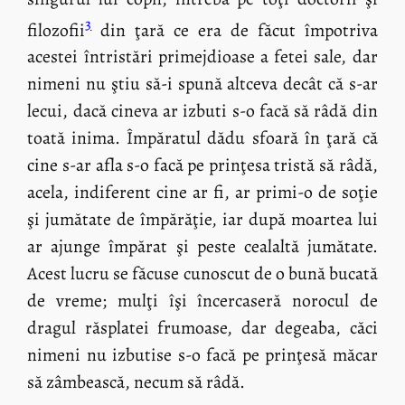
3
filozofii
din ţară ce era de făcut împotriva
acestei întristări primejdioase a fetei sale, dar
nimeni nu ştiu să-i spună altceva decât că s-ar
lecui, dacă cineva ar izbuti s-o facă să râdă din
toată inima. Împăratul dădu sfoară în ţară că
cine s-ar afla s-o facă pe prinţesa tristă să râdă,
acela, indiferent cine ar fi, ar primi-o de soţie
şi jumătate de împărăţie, iar după moartea lui
ar ajunge împărat şi peste cealaltă jumătate.
Acest lucru se făcuse cunoscut de o bună bucată
de vreme; mulţi îşi încercaseră norocul de
dragul răsplatei frumoase, dar degeaba, căci
nimeni nu izbutise s-o facă pe prinţesă măcar
să zâmbească, necum să râdă.