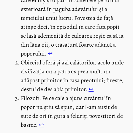
care ei înșiși o pun în toate cele pe forma
exterioară în paguba adevărului și a
temeiului unui lucru. Povestea de față
atinge deci, în episodul în care fata popii
se lasă ademenită de culoarea roșie ca să ia
din lâna oii, o trăsătură foarte adâncă a
poporului.
↩︎
Obiceiul oferă și azi călătorilor, acolo unde
civilizația nu a pătruns prea mult, un
adăpost primitor în casa preotului; firește,
destul de des abia primitor.
↩︎
Filozofi. Pe ce cale a ajuns cuvântul în
popor nu știu să spun, dar l-am auzit de
sute de ori în gura a feluriți povestitori de
basme.
↩︎