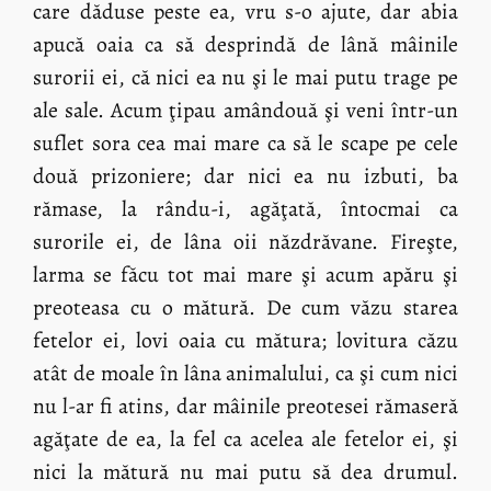
care dăduse peste ea, vru s-o ajute, dar abia
apucă oaia ca să desprindă de lână mâinile
surorii ei, că nici ea nu şi le mai putu trage pe
ale sale. Acum ţipau amândouă şi veni într-un
suflet sora cea mai mare ca să le scape pe cele
două prizoniere; dar nici ea nu izbuti, ba
rămase, la rându-i, agăţată, întocmai ca
surorile ei, de lâna oii năzdrăvane. Fireşte,
larma se făcu tot mai mare şi acum apăru şi
preoteasa cu o mătură. De cum văzu starea
fetelor ei, lovi oaia cu mătura; lovitura căzu
atât de moale în lâna animalului, ca şi cum nici
nu l-ar fi atins, dar mâinile preotesei rămaseră
agăţate de ea, la fel ca acelea ale fetelor ei, şi
nici la mătură nu mai putu să dea drumul.