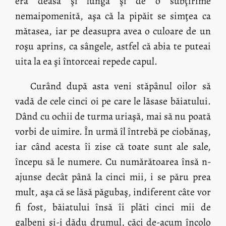
era deasă şi lungă şi de o subţirime
nemaipomenită, aşa că la pipăit se simţea ca
mătasea, iar pe deasupra avea o culoare de un
roşu aprins, ca sângele, astfel că abia te puteai
uita la ea şi întorceai repede capul.
Curând după asta veni stăpânul oilor să
vadă de cele cinci oi pe care le lăsase băiatului.
Dând cu ochii de turma uriaşă, mai să nu poată
vorbi de uimire. În urmă îl întrebă pe ciobănaş,
iar când acesta îi zise că toate sunt ale sale,
începu să le numere. Cu numărătoarea însă n-
ajunse decât până la cinci mii, i se păru prea
mult, aşa că se lăsă păgubaş, indiferent câte vor
fi fost, băiatului însă îi plăti cinci mii de
galbeni şi-i dădu drumul, căci de-acum încolo