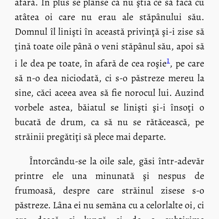
afară. În plus se plânse că nu ştia ce să facă cu
atâtea oi care nu erau ale stăpânului său.
Domnul îl linişti în această privinţă şi-i zise să
ţină toate oile până o veni stăpânul său, apoi să
1
i le dea pe toate, în afară de cea roşie
, pe care
să n-o dea niciodată, ci s-o păstreze mereu la
sine, căci aceea avea să fie norocul lui. Auzind
vorbele astea, băiatul se linişti şi-i însoţi o
bucată de drum, ca să nu se rătăcească, pe
străinii pregătiţi să plece mai departe.
Întorcându-se la oile sale, găsi într-adevăr
printre ele una minunată şi nespus de
frumoasă, despre care străinul zisese s-o
păstreze. Lâna ei nu semăna cu a celorlalte oi, ci