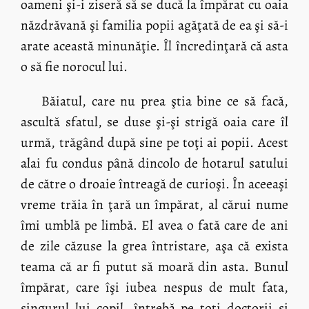
oameni şi-i ziseră să se ducă la împărat cu oaia
năzdrăvană şi familia popii agăţată de ea şi să-i
arate această minunăţie. Îl încredinţară că asta
o să fie norocul lui.
Băiatul, care nu prea ştia bine ce să facă,
ascultă sfatul, se duse şi-şi strigă oaia care îl
urmă, trăgând după sine pe toţi ai popii. Acest
alai fu condus până dincolo de hotarul satului
de către o droaie întreagă de curioşi. În aceeaşi
vreme trăia în ţară un împărat, al cărui nume
îmi umblă pe limbă. El avea o fată care de ani
de zile căzuse la grea întristare, aşa că exista
teama că ar fi putut să moară din asta. Bunul
împărat, care îşi iubea nespus de mult fata,
singurul lui copil, întrebă pe toţi doctorii şi