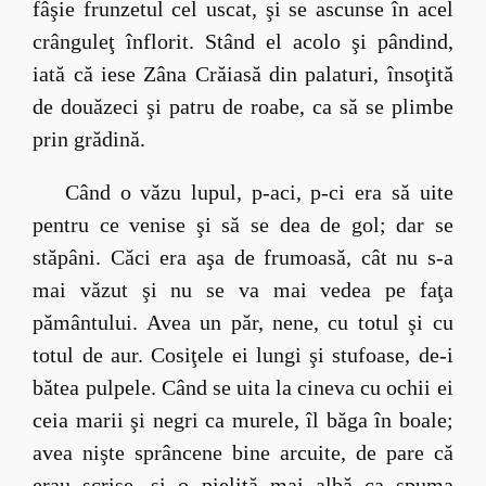
fâşie frunzetul cel uscat, şi se ascunse în acel
crânguleţ înflorit. Stând el acolo şi pândind,
iată că iese Zâna Crăiasă din palaturi, însoţită
de douăzeci şi patru de roabe, ca să se plimbe
prin grădină.
Când o văzu lupul, p-aci, p-ci era să uite
pentru ce venise şi să se dea de gol; dar se
stăpâni. Căci era aşa de frumoasă, cât nu s-a
mai văzut şi nu se va mai vedea pe faţa
pământului. Avea un păr, nene, cu totul şi cu
totul de aur. Cosiţele ei lungi şi stufoase, de-i
bătea pulpele. Când se uita la cineva cu ochii ei
ceia marii şi negri ca murele, îl băga în boale;
avea nişte sprâncene bine arcuite, de pare că
erau scrise, şi o pieliţă mai albă ca spuma