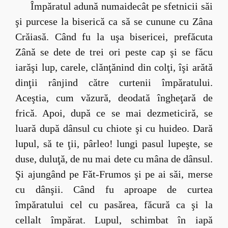
Împăratul adună numaidecât pe sfetnicii săi
şi purcese la biserică ca să se cunune cu Zâna
Crăiasă. Când fu la uşa bisericei, prefăcuta
Zână se dete de trei ori peste cap şi se făcu
iarăşi lup, carele, clănţănind din colţi, îşi arătă
dinţii rânjind către curtenii împăratului.
Aceştia, cum văzură, deodată îngheţară de
frică. Apoi, după ce se mai dezmeticiră, se
luară după dânsul cu chiote şi cu huideo. Dară
lupul, să te ţii, pârleo! lungi pasul lupeşte, se
duse, duluţă, de nu mai dete cu mâna de dânsul.
Şi ajungând pe Făt-Frumos şi pe ai săi, merse
cu dânşii. Când fu aproape de curtea
împăratului cel cu pasărea, făcură ca şi la
cellalt împărat. Lupul, schimbat în iapă