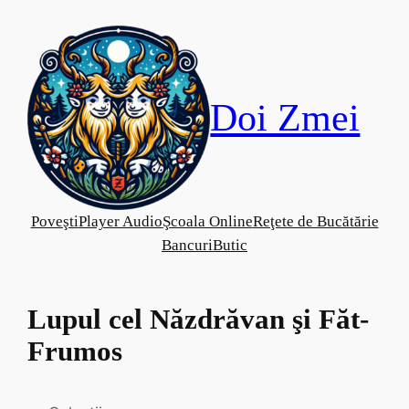
Skip
to
content
Doi Zmei
Poveşti
Player Audio
Şcoala Online
Reţete de Bucătărie
Bancuri
Butic
Lupul cel Năzdrăvan şi Făt-
Frumos