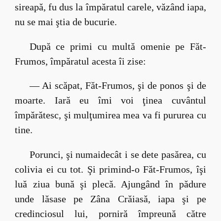
sireapă, fu dus la împăratul carele, văzând iapa,
nu se mai ştia de bucurie.
După ce primi cu multă omenie pe Făt-
Frumos, împăratul acesta îi zise:
— Ai scăpat, Făt-Frumos, şi de ponos şi de
moarte. Iară eu îmi voi ţinea cuvântul
împărătesc, şi mulţumirea mea va fi pururea cu
tine.
Porunci, şi numaidecât i se dete pasărea, cu
colivia ei cu tot. Şi primind-o Făt-Frumos, îşi
luă ziua bună şi plecă. Ajungând în pădure
unde lăsase pe Zâna Crăiasă, iapa şi pe
credinciosul lui, porniră împreună către