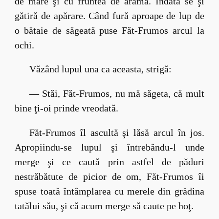
de mare şi cu fruntea de aramă. Îndată se şi
gătiră de apărare. Când fură aproape de lup de
o bătaie de săgeată puse Făt-Frumos arcul la
ochi.
Văzând lupul una ca aceasta, strigă:
— Stăi, Făt-Frumos, nu mă săgeta, că mult
bine ţi-oi prinde vreodată.
Făt-Frumos îl ascultă şi lăsă arcul în jos.
Apropiindu-se lupul şi întrebându-l unde
merge şi ce caută prin astfel de păduri
nestrăbătute de picior de om, Făt-Frumos îi
spuse toată întâmplarea cu merele din grădina
tatălui său, şi că acum merge să caute pe hoţ.