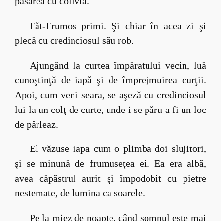
pasărea cu colivia.
Făt-Frumos primi. Şi chiar în acea zi şi
plecă cu credinciosul său rob.
Ajungând la curtea împăratului vecin, luă
cunoştinţă de iapă şi de împrejmuirea curţii.
Apoi, cum veni seara, se aşeză cu credinciosul
lui la un colţ de curte, unde i se păru a fi un loc
de pârleaz.
El văzuse iapa cum o plimba doi slujitori,
şi se minună de frumuseţea ei. Ea era albă,
avea căpăstrul aurit şi împodobit cu pietre
nestemate, de lumina ca soarele.
Pe la miez de noapte, când somnul este mai