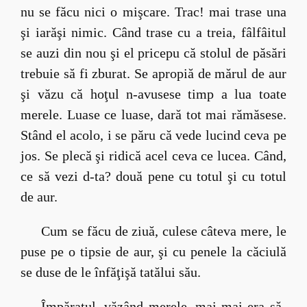
nu se făcu nici o mişcare. Trac! mai trase una
şi iarăşi nimic. Când trase cu a treia, fâlfâitul
se auzi din nou şi el pricepu că stolul de păsări
trebuie să fi zburat. Se apropiă de mărul de aur
şi văzu că hoţul n-avusese timp a lua toate
merele. Luase ce luase, dară tot mai rămăsese.
Stând el acolo, i se păru că vede lucind ceva pe
jos. Se plecă şi ridică acel ceva ce lucea. Când,
ce să vezi d-ta? două pene cu totul şi cu totul
de aur.
Cum se făcu de ziuă, culese câteva mere, le
puse pe o tipsie de aur, şi cu penele la căciulă
se duse de le înfăţişă tatălui său.
Împăratul, văzând merele, mai-mai era să-