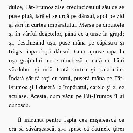
dulce, Făt-Frumos zise credinciosului său de se
puse piuă, iară el se urcă pe dânsul, apoi pe zid
şi sări în curtea împăratului. Merse pe dibuitele
şi în vârful degetelor, până ce ajunse la grajd;
şi, deschizând uşa, puse mâna pe căpăstru şi
trăgea iapa după dânsul. Cum ajunse iapa la
uşa grajdului, unde nincheză o dată de hăui
văzduhul şi urlă toată curtea şi palaturile.
Îndată săriră toţi cu totul, puseră mâna pe Făt-
Frumos şi-l duseră la împăratul, carele şi el se
sculase. Acesta, cum văzu pe Făt-Frumos îl şi
cunoscu.
Îl înfruntă pentru fapta cea mişelească ce
era să săvârşească, şi-i spuse că datinele ţărei