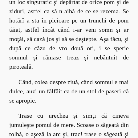
un loc singuratic şi depărtat de orice pom şi de
ziduri, astfel ca să n-aibă de ce se rezema. Se
hotărî a sta în picioare pe un trunchi de pom
tăiat, astfel încât când i-ar veni somn şi ar
moţăi, să cază jos şi să se deştepte. Aşa făcu, şi
după ce căzu de vro două ori, i se sperie
somnul şi rămase treaz şi nebântuit de
piroteală.
Când, colea despre ziuă, când somnul e mai
dulce, auzi un fâlfâit ca de un stol de paseri că
se apropie.
Trase cu urechea şi simţi că cineva
jumuleşte pomul de mere. Scoase o săgeată din
tolbă, o aşeză la arc şi, trac! trase o săgeată şi