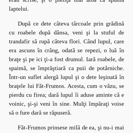
laptelui.
După ce dete câteva târcoale prin grădină
cu roabele după dânsa, veni şi la stuful de
trandafir să rupă câteva flori. Când lupul, care
era ascuns în crâng, odată se repezi, o luă în
braţe şi pe ici ţi-a fost drumul. Iară roabele, de
spaimă, se împrăştiară ca puii de potârniche.
Într-un suflet alergă lupul şi o dete leşinată în
braţele lui Făt-Frumos. Acesta, cum o văzu, se
pierdu cu firea; dară lupul îi aduse aminte că e
voinic, şi-şi veni în sine. Mulţi împăraţi voise
să o fure dară se răpuseră.
Făt-Frumos prinsese milă de ea, şi nu-i mai