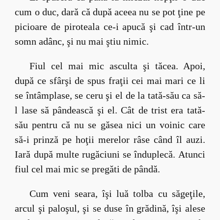
cum o duc, dară că după aceea nu se pot ţine pe
picioare de piroteala ce-i apucă şi cad într-un
somn adânc, şi nu mai ştiu nimic.
Fiul cel mai mic asculta şi tăcea. Apoi,
după ce sfârşi de spus fraţii cei mai mari ce li
se întâmplase, se ceru şi el de la tată-său ca să-
l lase să pândească şi el. Cât de trist era tată-
său pentru că nu se găsea nici un voinic care
să-i prinză pe hoţii merelor râse când îl auzi.
Iară după multe rugăciuni se înduplecă. Atunci
fiul cel mai mic se pregăti de pândă.
Cum veni seara, îşi luă tolba cu săgeţile,
arcul şi paloşul, şi se duse în grădină, îşi alese