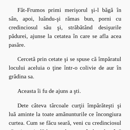
Făt-Frumos primi merişorul şi-l băgă în
sân, apoi, luându-şi rămas bun, porni cu
credinciosul său şi, străbătând desişurile
pădurei, ajunse la cetatea în care se afla acea
pasăre.
Cercetă prin cetate şi se spuse că împăratul
locului aceluia o ţine într-o colivie de aur în
grădina sa.
Aceasta îi fu de ajuns a şti.
Dete câteva târcoale curţii împărăteşti şi
luă aminte la toate amănunturile ce încongiura
curtea. Cum se făcu seară, veni cu credinciosul