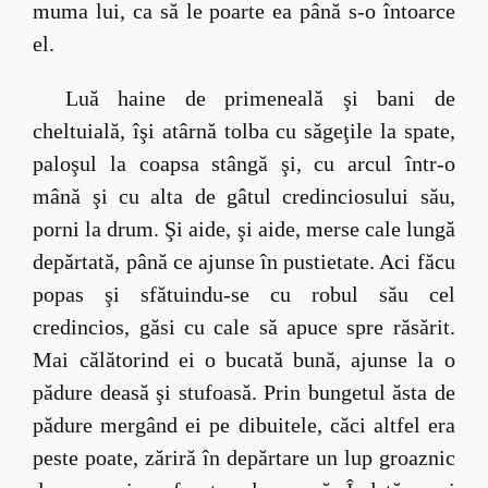
muma lui, ca să le poarte ea până s-o întoarce
el.
Luă haine de primeneală şi bani de
cheltuială, îşi atârnă tolba cu săgeţile la spate,
paloşul la coapsa stângă şi, cu arcul într-o
mână şi cu alta de gâtul credinciosului său,
porni la drum. Şi aide, şi aide, merse cale lungă
depărtată, până ce ajunse în pustietate. Aci făcu
popas şi sfătuindu-se cu robul său cel
credincios, găsi cu cale să apuce spre răsărit.
Mai călătorind ei o bucată bună, ajunse la o
pădure deasă şi stufoasă. Prin bungetul ăsta de
pădure mergând ei pe dibuitele, căci altfel era
peste poate, zăriră în depărtare un lup groaznic