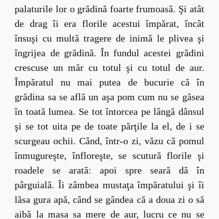
palaturile lor o grădină foarte frumoasă. Şi atât
de drag îi era florile acestui împărat, încât
însuşi cu multă tragere de inimă le plivea şi
îngrijea de grădină. În fundul acestei grădini
crescuse un măr cu totul şi cu totul de aur.
Împăratul nu mai putea de bucurie că în
grădina sa se află un aşa pom cum nu se găsea
în toată lumea. Se tot întorcea pe lângă dânsul
şi se tot uita pe de toate părţile la el, de i se
scurgeau ochii. Când, într-o zi, văzu că pomul
înmugureşte, înfloreşte, se scutură florile şi
roadele se arată: apoi spre seară dă în
pârguială. Îi zâmbea mustaţa împăratului şi îi
lăsa gura apă, când se gândea că a doua zi o să
aibă la masa sa mere de aur, lucru ce nu se