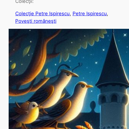
Colecţii:
Colecţie Petre Ispirescu
, 
Petre Ispirescu
, 
Poveşti româneşti