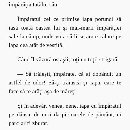
împărăţia tatălui său.
Împăratul cel ce primise iapa porunci să
iasă toată oastea lui şi mai-marii împărăţiei
sale la câmp, unde voia să li se arate călare pe
iapa cea atât de vestită.
Când îl văzură ostaşii, toţi cu toţii strigară:
— Să trăieşti, împărate, că ai dobândit un
astfel de odor! Să-ţi trăiască şi iapa, care te
face să te arăţi aşa de măreţ!
Şi în adevăr, venea, nene, iapa cu împăratul
pe dânsa, de nu-i da picioarele de pământ, ci
parc-ar fi zburat.