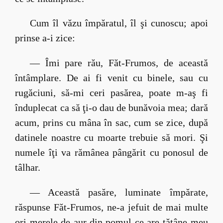
Cum îl văzu împăratul, îl şi cunoscu; apoi
prinse a-i zice:
— Îmi pare rău, Făt-Frumos, de această
întâmplare. De ai fi venit cu binele, sau cu
rugăciuni, să-mi ceri pasărea, poate m-aş fi
înduplecat ca să ţi-o dau de bunăvoia mea; dară
acum, prins cu mâna în sac, cum se zice, după
datinele noastre cu moarte trebuie să mori. Şi
numele îţi va rămânea pângărit cu ponosul de
tâlhar.
— Această pasăre, luminate împărate,
răspunse Făt-Frumos, ne-a jefuit de mai multe
ori merele de aur din pomul ce are tătâne-meu