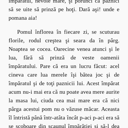
împăratul, nevoie mare, şi porunci ca paznici
să se uite să prinză pe hoţi. Dară aşi! unde e
pomana aia!
Pomul înflorea în fiecare zi, se scuturau
florile, rodul creştea şi seara da în pârg.
Noaptea se cocea. Oarecine venea atunci şi le
lua, fără să prinză de veste oamenii
împăratului. Pare că era un lucru făcut: acel
cineva care lua merele îşi bătea joc şi de
împăratul şi de toţi paznicii lui. Acest împărat
acum nu-i mai era că nu poate avea mere aurite
la masa lui, ciuda cea mai mare era că nici
pârga acestui pom nu o văzuse măcar. Aceasta
îl întristă până într-atâta încât p-aci p-aci era să
se scoboare din scaunul împărăţiei şi să-l dea