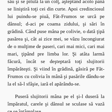
său şi se pitulă la un colţ, aşteptând acolo până
se liniştiră toţi cei din curte. Apoi credinciosul
lui puindu-se piuă, Făt-Frumos se urcă pe
dânsul; d-aci pe coama zidului, şi sări în
grădină. Când puse mâna pe colivie, o dată ţipă
pasărea şi, cât ai zice mei, se văzu încongiurat
de o mulţime de paseri, cari mai mici, cari mai
mari, ţipând pre limba lor. Şi atâta larmă
făcură, încât se deşteptară toţi slujitorii
împărăteşti. Şi viind în grădină, găsiră pe Făt-
Frumos cu colivia în mână şi pasările dându-se
la el să-l sfâşie, iară el apărându-se.
Puseră slujitorii mâna pe el şi-l duseră la
împăratul, carele şi dânsul se sculase să vază
ce se întâmplase.