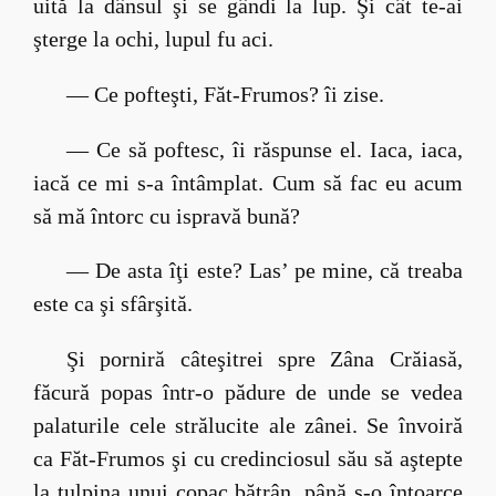
uită la dânsul şi se gândi la lup. Şi cât te-ai
şterge la ochi, lupul fu aci.
— Ce pofteşti, Făt-Frumos? îi zise.
— Ce să poftesc, îi răspunse el. Iaca, iaca,
iacă ce mi s-a întâmplat. Cum să fac eu acum
să mă întorc cu ispravă bună?
— De asta îţi este? Las’ pe mine, că treaba
este ca şi sfârşită.
Şi porniră câteşitrei spre Zâna Crăiasă,
făcură popas într-o pădure de unde se vedea
palaturile cele strălucite ale zânei. Se învoiră
ca Făt-Frumos şi cu credinciosul său să aştepte
la tulpina unui copac bătrân, până s-o întoarce