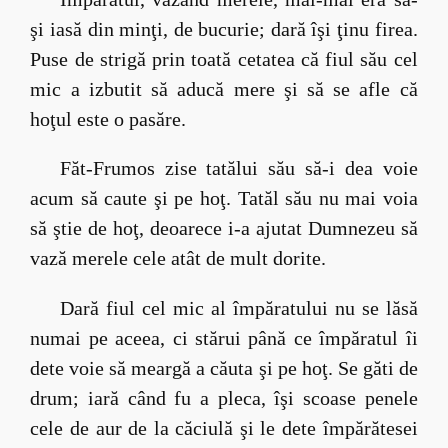
şi iasă din minţi, de bucurie; dară îşi ţinu firea.
Puse de strigă prin toată cetatea că fiul său cel
mic a izbutit să aducă mere şi să se afle că
hoţul este o pasăre.
Făt-Frumos zise tatălui său să-i dea voie
acum să caute şi pe hoţ. Tatăl său nu mai voia
să ştie de hoţ, deoarece i-a ajutat Dumnezeu să
vază merele cele atât de mult dorite.
Dară fiul cel mic al împăratului nu se lăsă
numai pe aceea, ci stărui până ce împăratul îi
dete voie să meargă a căuta şi pe hoţ. Se găti de
drum; iară când fu a pleca, îşi scoase penele
cele de aur de la căciulă şi le dete împărătesei