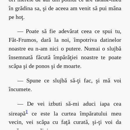
în grădina sa, şi de aceea am venit să pui mâna
pe hoţ.
— Poate să fie adevărat ceea ce spui tu,
Făt-Frumos, dară la noi, împotriva datinelor
noastre eu n-am nici o putere. Numai o slujbă
însemnată făcută împărăţiei noastre te poate
scăpa şi de ponos şi de moarte.
— Spune ce slujbă să-ţi fac, şi mă voi
încumete.
— De vei izbuti să-mi aduci iapa cea
1
sireapă
ce este la curtea împăratului meu
vecin, vei scăpa cu faţă curată, şi-ţi voi da