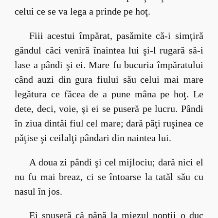
celui ce se va lega a prinde pe hoţ.
Fiii acestui împărat, pasămite că-i simţiră
gândul căci veniră înaintea lui şi-l rugară să-i
lase a pândi şi ei. Mare fu bucuria împăratului
când auzi din gura fiului său celui mai mare
legătura ce făcea de a pune mâna pe hoţ. Le
dete, deci, voie, şi ei se puseră pe lucru. Pândi
în ziua dintâi fiul cel mare; dară păţi ruşinea ce
păţise şi ceilalţi pândari din naintea lui.
A doua zi pândi şi cel mijlociu; dară nici el
nu fu mai breaz, ci se întoarse la tatăl său cu
nasul în jos.
Ei spuseră că până la miezul nopţii o duc