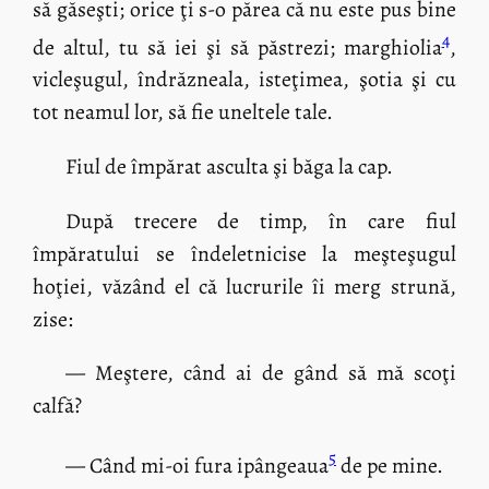
să găseşti; orice ţi s-o părea că nu este pus bine
4
de altul, tu să iei şi să păstrezi; marghiolia
,
vicleşugul, îndrăzneala, isteţimea, şotia şi cu
tot neamul lor, să fie uneltele tale.
Fiul de împărat asculta şi băga la cap.
După trecere de timp, în care fiul
împăratului se îndeletnicise la meşteşugul
hoţiei, văzând el că lucrurile îi merg strună,
zise:
— Meştere, când ai de gând să mă scoţi
calfă?
5
— Când mi-oi fura ipângeaua
de pe mine.