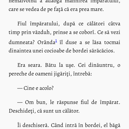
nemaivoind a adăoga mâhnirea împăratului,
care se vedea de pe faţă că era prea mare.
Fiul împăratului, după ce călători câtva
timp prin văzduh, prinse a se coborî. Ce să vezi
1
dumneata? Orânda
îl duse a se lăsa tocmai
dinaintea unei cocioabe de bordei sărăcăcios.
Era seara. Bătu la uşe. Cei dinăuntru, o
pereche de oameni jigăriţi, întrebă:
— Cine e acolo?
— Om bun, le răspunse fiul de împărat.
Deschideţi, că sunt un călător.
Îi deschiseră. Când intră în bordei, el băgă