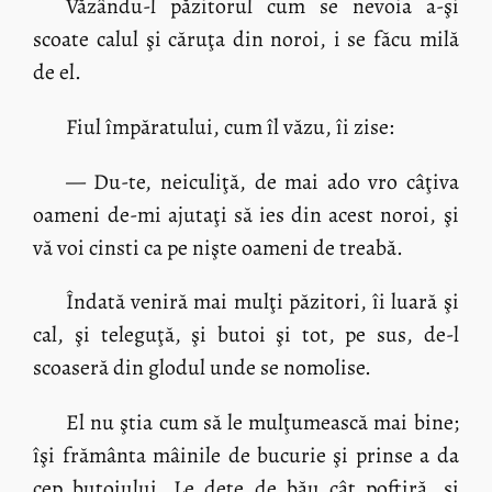
Văzându-l păzitorul cum se nevoia a-şi
scoate calul şi căruţa din noroi, i se făcu milă
de el.
Fiul împăratului, cum îl văzu, îi zise:
— Du-te, neiculiţă, de mai ado vro câţiva
oameni de-mi ajutaţi să ies din acest noroi, şi
vă voi cinsti ca pe nişte oameni de treabă.
Îndată veniră mai mulţi păzitori, îi luară şi
cal, şi teleguţă, şi butoi şi tot, pe sus, de-l
scoaseră din glodul unde se nomolise.
El nu ştia cum să le mulţumească mai bine;
îşi frământa mâinile de bucurie şi prinse a da
cep butoiului. Le dete de bău cât poftiră, şi