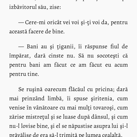
izbăvitorul său, zise:
— Cere-mi oricât vei voi şi-ţi voi da, pentru
această facere de bine.
— Bani au şi ţiganii, îi răspunse fiul de
împărat, dară cinste nu. Să nu socoteşti că
pentru bani am făcut ce am făcut eu acum
pentru tine.
Se ruşină oarecum flăcăul cu pricina; dară
mai prinzând limbă, îi spuse şiritenia, cum
venise în vânătoare cu mai mulţi tovaroşi, cum
zărise mistreţul şi se luase după dânsul, şi cum
nu-l lovise bine, şi el se năpustise asupra lui şi-l
prăvălise de era să-l trimiţă pe lumea cealaltă.