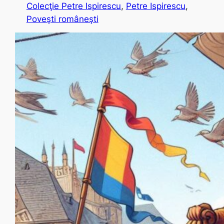
Colecţie Petre Ispirescu
, 
Petre Ispirescu
, 
Poveşti româneşti