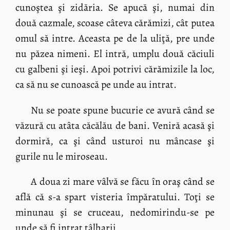
cunoştea şi zidăria. Se apucă şi, numai din
două cazmale, scoase câteva cărămizi, cât putea
omul să intre. Aceasta pe de la uliţă, pre unde
nu păzea nimeni. El intră, umplu două căciuli
cu galbeni şi ieşi. Apoi potrivi cărămizile la loc,
ca să nu se cunoască pe unde au intrat.
Nu se poate spune bucurie ce avură când se
văzură cu atâta căcălău de bani. Veniră acasă şi
dormiră, ca şi când usturoi nu mâncase şi
gurile nu le miroseau.
A doua zi mare vâlvă se făcu în oraş când se
află că s-a spart visteria împăratului. Toţi se
minunau şi se cruceau, nedomirindu-se pe
unde să fi intrat tâlharii.