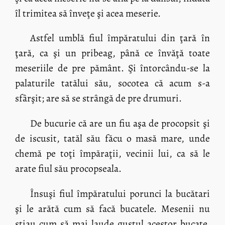
îl trimitea să înveţe şi acea meserie.
Astfel umblă fiul împăratului din ţară în
ţară, ca şi un pribeag, până ce învăţă toate
meseriile de pre pământ. Şi întorcându-se la
palaturile tatălui său, socotea că acum s-a
sfârşit; are să se strângă de pre drumuri.
De bucurie că are un fiu aşa de procopsit şi
de iscusit, tatăl său făcu o masă mare, unde
chemă pe toţi împăraţii, vecinii lui, ca să le
arate fiul său procopseala.
Însuşi fiul împăratului porunci la bucătari
şi le arătă cum să facă bucatele. Mesenii nu
ştiau cum să mai laude gustul acestor bucate.