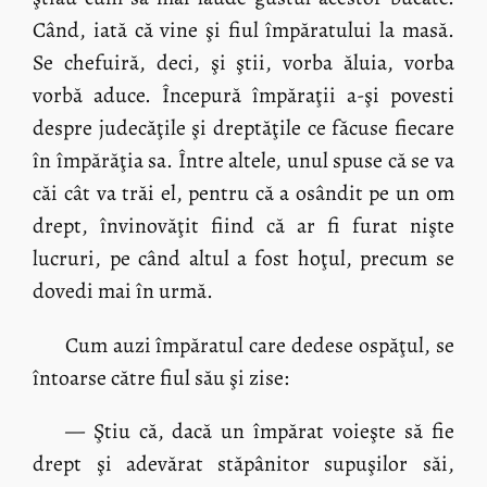
Când, iată că vine şi fiul împăratului la masă.
Se chefuiră, deci, şi ştii, vorba ăluia, vorba
vorbă aduce. Începură împăraţii a-şi povesti
despre judecăţile şi dreptăţile ce făcuse fiecare
în împărăţia sa. Între altele, unul spuse că se va
căi cât va trăi el, pentru că a osândit pe un om
drept, învinovăţit fiind că ar fi furat nişte
lucruri, pe când altul a fost hoţul, precum se
dovedi mai în urmă.
Cum auzi împăratul care dedese ospăţul, se
întoarse către fiul său şi zise:
— Ştiu că, dacă un împărat voieşte să fie
drept şi adevărat stăpânitor supuşilor săi,