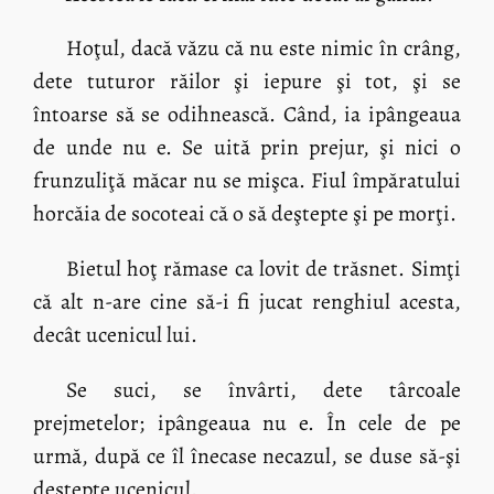
Hoţul, dacă văzu că nu este nimic în crâng,
dete tuturor răilor şi iepure şi tot, şi se
întoarse să se odihnească. Când, ia ipângeaua
de unde nu e. Se uită prin prejur, şi nici o
frunzuliţă măcar nu se mişca. Fiul împăratului
horcăia de socoteai că o să deştepte şi pe morţi.
Bietul hoţ rămase ca lovit de trăsnet. Simţi
că alt n-are cine să-i fi jucat renghiul acesta,
decât ucenicul lui.
Se suci, se învârti, dete târcoale
prejmetelor; ipângeaua nu e. În cele de pe
urmă, după ce îl înecase necazul, se duse să-şi
deştepte ucenicul.