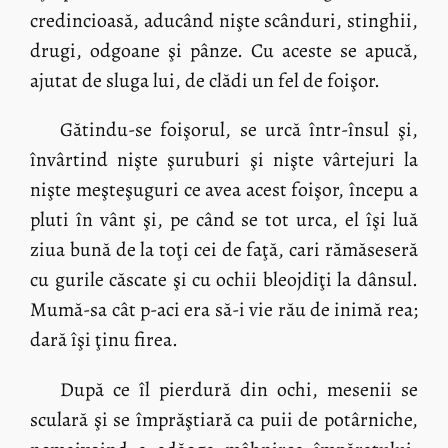
credincioasă, aducând nişte scânduri, stinghii,
drugi, odgoane şi pânze. Cu aceste se apucă,
ajutat de sluga lui, de clădi un fel de foişor.
Gătindu-se foişorul, se urcă într-însul şi,
învârtind nişte şuruburi şi nişte vârtejuri la
nişte meşteşuguri ce avea acest foişor, începu a
pluti în vânt şi, pe când se tot urca, el îşi luă
ziua bună de la toţi cei de faţă, cari rămăseseră
cu gurile căscate şi cu ochii bleojdiţi la dânsul.
Mumă-sa cât p-aci era să-i vie rău de inimă rea;
dară îşi ţinu firea.
După ce îl pierdură din ochi, mesenii se
sculară şi se împrăştiară ca puii de potârniche,