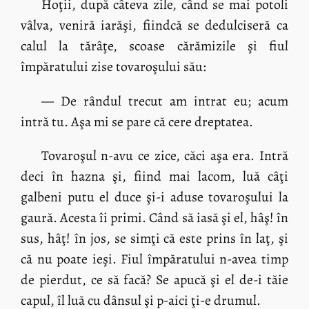
Hoţii, după câteva zile, când se mai potoli
vâlva, veniră iarăşi, fiindcă se dedulciseră ca
calul la tărâţe, scoase cărămizile şi fiul
împăratului zise tovaroşului său:
— De rândul trecut am intrat eu; acum
intră tu. Aşa mi se pare că cere dreptatea.
Tovaroşul n-avu ce zice, căci aşa era. Intră
deci în hazna şi, fiind mai lacom, luă câţi
galbeni putu el duce şi-i aduse tovaroşului la
gaură. Acesta îi primi. Când să iasă şi el, hâş! în
sus, hâţ! în jos, se simţi că este prins în laţ, şi
că nu poate ieşi. Fiul împăratului n-avea timp
de pierdut, ce să facă? Se apucă şi el de-i tăie
capul, îl luă cu dânsul şi p-aici ţi-e drumul.