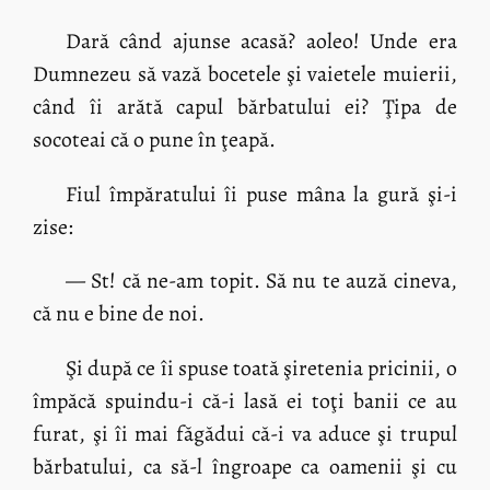
Dară când ajunse acasă? aoleo! Unde era
Dumnezeu să vază bocetele şi vaietele muierii,
când îi arătă capul bărbatului ei? Ţipa de
socoteai că o pune în ţeapă.
Fiul împăratului îi puse mâna la gură şi-i
zise:
— St! că ne-am topit. Să nu te auză cineva,
că nu e bine de noi.
Şi după ce îi spuse toată şiretenia pricinii, o
împăcă spuindu-i că-i lasă ei toţi banii ce au
furat, şi îi mai făgădui că-i va aduce şi trupul
bărbatului, ca să-l îngroape ca oamenii şi cu