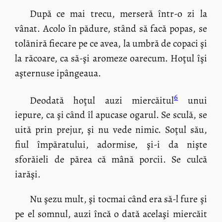
După ce mai trecu, merseră într-o zi la
vânat. Acolo în pădure, stând să facă popas, se
tolăniră fiecare pe ce avea, la umbră de copaci şi
la răcoare, ca să-şi aromeze oarecum. Hoţul îşi
aşternuse ipângeaua.
6
Deodată hoţul auzi miercăitul
unui
iepure, ca şi când îl apucase ogarul. Se sculă, se
uită prin prejur, şi nu vede nimic. Soţul său,
fiul împăratului, adormise, şi-i da nişte
sforăieli de părea că mână porcii. Se culcă
iarăşi.
Nu şezu mult, şi tocmai când era să-l fure şi
pe el somnul, auzi încă o dată acelaşi miercăit