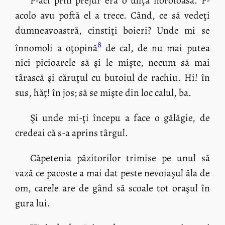
P-aci prin prejur era o uliţă noroioasă. P-
acolo avu poftă el a trece. Când, ce să vedeţi
dumneavoastră, cinstiţi boieri? Unde mi se
8
înnomoli a oţopină
de cal, de nu mai putea
nici picioarele să şi le mişte, necum să mai
târască şi căruţul cu butoiul de rachiu. Hi! în
sus, hăţ! în jos; să se mişte din loc calul, ba.
Şi unde mi-ţi începu a face o gălăgie, de
credeai că s-a aprins târgul.
Căpetenia păzitorilor trimise pe unul să
vază ce pacoste a mai dat peste nevoiaşul ăla de
om, carele are de gând să scoale tot oraşul în
gura lui.