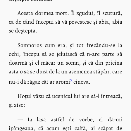
Acesta dormea mort. Îl zgudui, îl scutură,
ca de când începui să vă povestesc şi abia, abia
se deşteptă.
Somnoros cum era, şi tot frecându-se la
ochi, începu să se jeluiască că n-are parte să
doarmă şi el măcar un somn, şi că din pricina
asta o să se ducă de la un asemenea stăpân, care
7
nu-i dă răgaz cât ar aromi
cineva.
Hoţul văzu că ucenicul lui are să-l întreacă,
şi zise:
— Ia lasă astfel de vorbe, ci dă-mi
ipângeaua, că acum eşti calfă, ai scăpat de