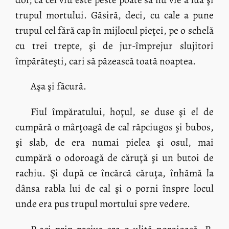
trupul mortului. Găsiră, deci, cu cale a pune
trupul cel fără cap în mijlocul pieţei, pe o schelă
cu trei trepte, şi de jur-împrejur slujitori
împărăteşti, cari să păzească toată noaptea.
Aşa şi făcură.
Fiul împăratului, hoţul, se duse şi el de
cumpără o mârţoagă de cal răpciugos şi bubos,
şi slab, de era numai pielea şi osul, mai
cumpără o odoroagă de căruţă şi un butoi de
rachiu. Şi după ce încărcă căruţa, înhămă la
dânsa rabla lui de cal şi o porni înspre locul
unde era pus trupul mortului spre vedere.