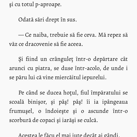
şi cu totul p-aproape.
Odată sări drept în sus.
— Ce naiba, trebuie să fie ceva. Mă repez să
văz ce dracovenie să fie aceea.
Şi fiind un crânguleţ într-o depărtare cât
arunci cu piatra, se duse într-acolo, de unde i
se păru lui că vine miercăitul iepurelui.
Pe când se ducea hoţul, fiul împăratului se
scoală binişor, şi pâş! pâş! îi ia ipângeaua
frumuşel, o îndoieşte şi o ascunde într-o
scorbură de copaci şi iarăşi se culcă.
Acestea le făcu el mai iute decât ai gândi.