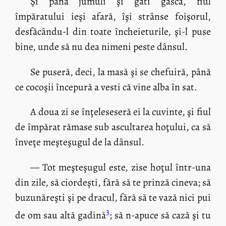
Şi până jumuli şi găti gâsca, fiul
împăratului ieşi afară, îşi strânse foişorul,
desfăcându-l din toate încheieturile, şi-l puse
bine, unde să nu dea nimeni peste dânsul.
Se puseră, deci, la masă şi se chefuiră, până
ce cocoşii începură a vesti că vine alba în sat.
A doua zi se înţeleseseră ei la cuvinte, şi fiul
de împărat rămase sub ascultarea hoţului, ca să
înveţe meşteşugul de la dânsul.
— Tot meşteşugul este, zise hoţul într-una
din zile, să ciordeşti, fără să te prinză cineva; să
buzunăreşti şi pe dracul, fără să te vază nici pui
3
de om sau altă gadină
; să n-apuce să cază şi tu