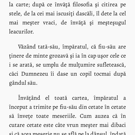
la carte; după ce învăţă filosofia şi citirea pe
stele, de la cei mai iscusiţi dascăli, îl dete la cel
mai meşter vraci, de învăţă şi meşteşugul
leacurilor.
Văzând tată-său, împăratul, că fiu-său are
ţinere de minte grozavă şi ia în cap uşor cele ce
i se arată, se umplu de mulţumire sufletească,
căci Dumnezeu îi dase un copil tocmai după
gândul său.
Învăţând el toată cartea, împăratul a
început a trimite pe fiu-său din cetate în cetate
să înveţe toate meseriile. Cum auzea că în
cutare cetate este câte vrun meşter mai dibaci
şi că acea meserie nu se află pe la dânsul, îndată