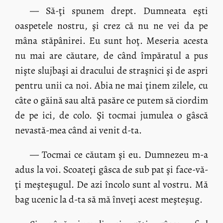
— Să-ţi spunem drept. Dumneata eşti
oaspetele nostru, şi crez că nu ne vei da pe
mâna stăpânirei. Eu sunt hoţ. Meseria acesta
nu mai are căutare, de când împăratul a pus
nişte slujbaşi ai dracului de straşnici şi de aspri
pentru unii ca noi. Abia ne mai ţinem zilele, cu
câte o găină sau altă pasăre ce putem să ciordim
de pe ici, de colo. Şi tocmai jumulea o gâscă
nevastă-mea când ai venit d-ta.
— Tocmai ce căutam şi eu. Dumnezeu m-a
adus la voi. Scoateţi gâsca de sub pat şi face-vă-
ţi meşteşugul. De azi încolo sunt al vostru. Mă
bag ucenic la d-ta să mă înveţi acest meşteşug.