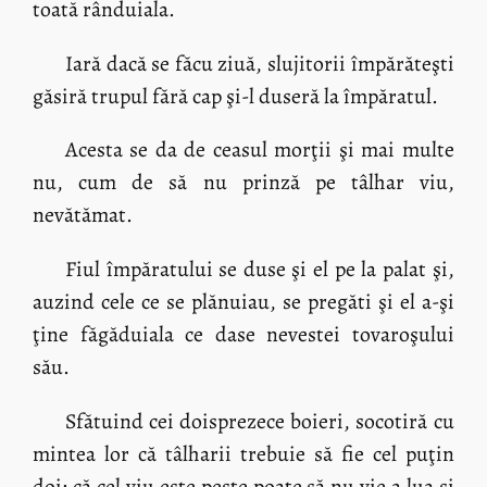
toată rânduiala.
Iară dacă se făcu ziuă, slujitorii împărăteşti
găsiră trupul fără cap şi-l duseră la împăratul.
Acesta se da de ceasul morţii şi mai multe
nu, cum de să nu prinză pe tâlhar viu,
nevătămat.
Fiul împăratului se duse şi el pe la palat şi,
auzind cele ce se plănuiau, se pregăti şi el a-şi
ţine făgăduiala ce dase nevestei tovaroşului
său.
Sfătuind cei doisprezece boieri, socotiră cu
mintea lor că tâlharii trebuie să fie cel puţin
doi; că cel viu este peste poate să nu vie a lua şi