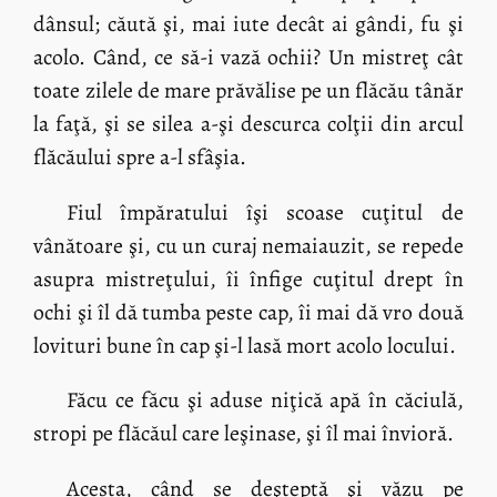
dânsul; căută şi, mai iute decât ai gândi, fu şi
acolo. Când, ce să-i vază ochii? Un mistreţ cât
toate zilele de mare prăvălise pe un flăcău tânăr
la faţă, şi se silea a-şi descurca colţii din arcul
flăcăului spre a-l sfâşia.
Fiul împăratului îşi scoase cuţitul de
vânătoare şi, cu un curaj nemaiauzit, se repede
asupra mistreţului, îi înfige cuţitul drept în
ochi şi îl dă tumba peste cap, îi mai dă vro două
lovituri bune în cap şi-l lasă mort acolo locului.
Făcu ce făcu şi aduse niţică apă în căciulă,
stropi pe flăcăul care leşinase, şi îl mai învioră.
Acesta, când se deşteptă şi văzu pe