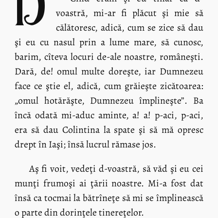
voastră, mi-ar fi plăcut şi mie să
călătoresc, adică, cum se zice să dau
şi eu cu nasul prin a lume mare, să cunosc,
barim, cîteva locuri de-ale noastre, româneşti.
Dară, de! omul multe doreşte, iar Dumnezeu
face ce ştie el, adică, cum grăieşte zicătoarea:
„omul hotărăşte, Dumnezeu împlineşte”. Ba
încă odată mi-aduc aminte, a! a! p-aci, p-aci,
era să dau Colintina la spate şi să mă opresc
drept în Iaşi; însă lucrul rămase jos.
Aş fi voit, vedeţi d-voastră, să văd şi eu cei
munţi frumoşi ai ţării noastre. Mi-a fost dat
însă ca tocmai la bătrîneţe să mi se împlinească
o parte din dorinţele tinereţelor.