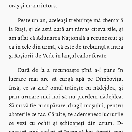
oraş şi m-am întors.
Peste un an, aceleaşi trebuinţe mă chemară
la Ruşi, şi de astă dată am rămas cîteva zile, şi
am aflat că Adunarea Naţională a recunoscut şi
ea în cele din urmă, că este de trebuinţă a intra
şi Roşiorii-de-Vede în lanţul căilor ferate.
Dară de la a recunoaşte pînă a-l pune în
lucrare mai are să curgă apă pe Dîmboviţa.
Însă, ce să zici? omul trăieşte cu nădejdea, şi
prin urmare nici noi să nu pierdem nădejdea.
Să nu vă fie cu supărare, dragii moşului, pentru
abaterile ce fac. Că uite, te ademenesc lucrurile
ce vezi cu ochii şi şchioapeţi din drum. D-
voastră cînd vedeţi că încep să bat cîmpii, mai