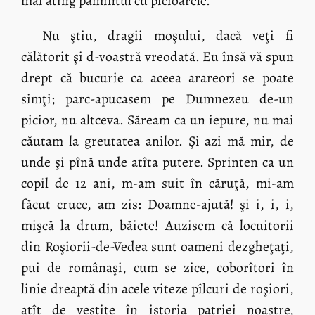
mai ating pămîntul cu picioarele.
Nu ştiu, dragii moşului, dacă veţi fi
călătorit şi d-voastră vreodată. Eu însă vă spun
drept că bucurie ca aceea arareori se poate
simţi; parc-apucasem pe Dumnezeu de-un
picior, nu altceva. Săream ca un iepure, nu mai
căutam la greutatea anilor. Şi azi mă mir, de
unde şi pînă unde atîta putere. Sprinten ca un
copil de 12 ani, m-am suit în căruţă, mi-am
făcut cruce, am zis: Doamne-ajută! şi i, i, i,
mişcă la drum, băiete! Auzisem că locuitorii
din Roşiorii-de-Vedea sunt oameni dezgheţaţi,
pui de românaşi, cum se zice, coborîtori în
linie dreaptă din acele viteze pîlcuri de roşiori,
atît de vestite în istoria patriei noastre,