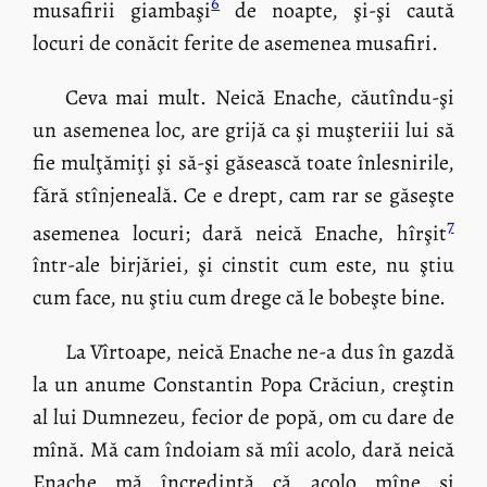
6
musafirii giambaşi
de noapte, şi-şi caută
locuri de conăcit ferite de asemenea musafiri.
Ceva mai mult. Neică Enache, căutîndu-şi
un asemenea loc, are grijă ca şi muşteriii lui să
fie mulţămiţi şi să-şi găsească toate înlesnirile,
fără stînjeneală. Ce e drept, cam rar se găseşte
7
asemenea locuri; dară neică Enache, hîrşit
într-ale birjăriei, şi cinstit cum este, nu ştiu
cum face, nu ştiu cum drege că le bobeşte bine.
La Vîrtoape, neică Enache ne-a dus în gazdă
la un anume Constantin Popa Crăciun, creştin
al lui Dumnezeu, fecior de popă, om cu dare de
mînă. Mă cam îndoiam să mîi acolo, dară neică
Enache mă încredinţă că acolo mîne şi