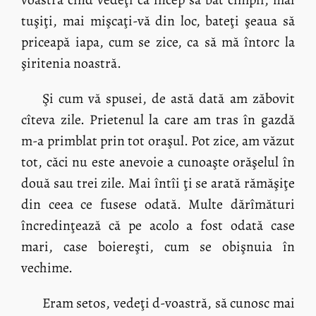
tuşiţi, mai mişcaţi-vă din loc, bateţi şeaua să
priceapă iapa, cum se zice, ca să mă întorc la
şiritenia noastră.
Şi cum vă spusei, de astă dată am zăbovit
cîteva zile. Prietenul la care am tras în gazdă
m-a primblat prin tot oraşul. Pot zice, am văzut
tot, căci nu este anevoie a cunoaşte orăşelul în
două sau trei zile. Mai întîi ţi se arată rămăşiţe
din ceea ce fusese odată. Multe dărîmături
încredinţează că pe acolo a fost odată case
mari, case boiereşti, cum se obişnuia în
vechime.
Eram setos, vedeţi d-voastră, să cunosc mai