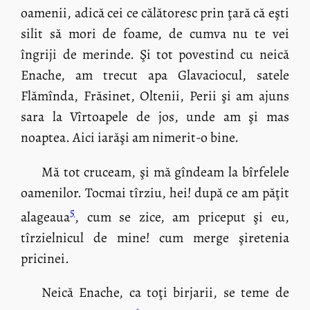
oamenii, adică cei ce călătoresc prin ţară că eşti
silit să mori de foame, de cumva nu te vei
îngriji de merinde. Şi tot povestind cu neică
Enache, am trecut apa Glavaciocul, satele
Flămînda, Frăsinet, Oltenii, Perii şi am ajuns
sara la Vîrtoapele de jos, unde am şi mas
noaptea. Aici iarăşi am nimerit-o bine.
Mă tot cruceam, şi mă gîndeam la bîrfelele
oamenilor. Tocmai tîrziu, hei! după ce am păţit
5
alageaua
, cum se zice, am priceput şi eu,
tîrzielnicul de mine! cum merge şiretenia
pricinei.
Neică Enache, ca toţi birjarii, se teme de