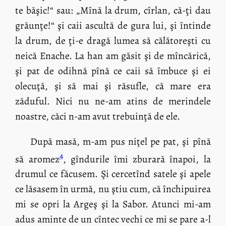
te băşic!“ sau: „Mînă la drum, cîrlan, că-ţi dau
grăunţe!“ şi caii ascultă de gura lui, şi întinde
la drum, de ţi-e dragă lumea să călătoreşti cu
neică Enache. La han am găsit şi de mîncărică,
şi pat de odihnă pînă ce caii să îmbuce şi ei
olecuţă, şi să mai şi răsufle, că mare era
zăduful. Nici nu ne-am atins de merindele
noastre, căci n-am avut trebuinţă de ele.
După masă, m-am pus niţel pe pat, şi pînă
4
să aromez
, gîndurile îmi zburară înapoi, la
drumul ce făcusem. Şi cercetînd satele şi apele
ce lăsasem în urmă, nu ştiu cum, că închipuirea
mi se opri la Argeş şi la Sabor. Atunci mi-am
adus aminte de un cîntec vechi ce mi se pare a-l