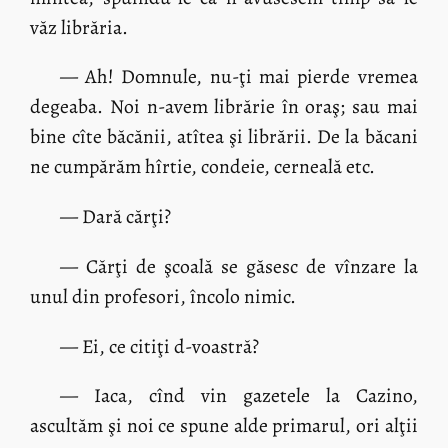
văz librăria.
— Ah! Domnule, nu-ţi mai pierde vremea
degeaba. Noi n-avem librărie în oraş; sau mai
bine cîte băcănii, atîtea şi librării. De la băcani
ne cumpărăm hîrtie, condeie, cerneală etc.
— Dară cărţi?
— Cărţi de şcoală se găsesc de vînzare la
unul din profesori, încolo nimic.
— Ei, ce citiţi d-voastră?
— Iaca, cînd vin gazetele la Cazino,
ascultăm şi noi ce spune alde primarul, ori alţii