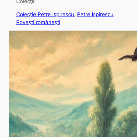
Colecţii:
Colecţie Petre Ispirescu
, 
Petre Ispirescu
, 
Poveşti româneşti