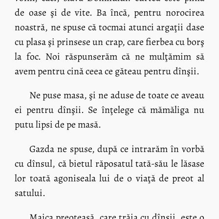
de oase şi de vite. Ba încă, pentru norocirea
noastră, ne spuse că tocmai atunci argaţii dase
cu plasa şi prinsese un crap, care fierbea cu borş
la foc. Noi răspunserăm că ne mulţămim să
avem pentru cină ceea ce găteau pentru dînşii.
Ne puse masa, şi ne aduse de toate ce aveau
ei pentru dînşii. Se înţelege că mămăliga nu
putu lipsi de pe masă.
Gazda ne spuse, după ce intrarăm în vorbă
cu dînsul, că bietul răposatul tată-său le lăsase
lor toată agoniseala lui de o viaţă de preot al
satului.
Maica preoteasă, care trăia cu dînşii, este o