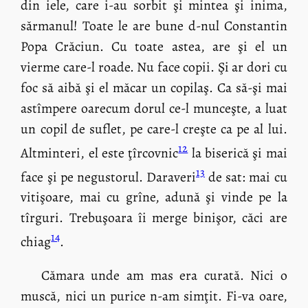
din iele, care i-au sorbit şi mintea şi inima,
sărmanul! Toate le are bune d-nul Constantin
Popa Crăciun. Cu toate astea, are şi el un
vierme care-l roade. Nu face copii. Şi ar dori cu
foc să aibă şi el măcar un copilaş. Ca să-şi mai
astîmpere oarecum dorul ce-l munceşte, a luat
un copil de suflet, pe care-l creşte ca pe al lui.
12
Altminteri, el este ţîrcovnic
la biserică şi mai
13
face şi pe negustorul. Daraveri
de sat: mai cu
vitişoare, mai cu grîne, adună şi vinde pe la
tîrguri. Trebuşoara îi merge binişor, căci are
14
chiag
.
Cămara unde am mas era curată. Nici o
muscă, nici un purice n-am simţit. Fi-va oare,