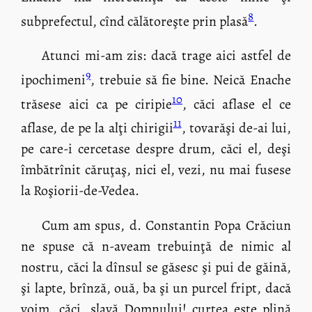
8
subprefectul, cînd călătoreşte prin plasă
.
Atunci mi-am zis: dacă trage aici astfel de
9
ipochimeni
, trebuie să fie bine. Neică Enache
10
trăsese aici ca pe ciripie
, căci aflase el ce
11
aflase, de pe la alţi chirigii
, tovarăşi de-ai lui,
pe care-i cercetase despre drum, căci el, deşi
îmbătrînit căruţaş, nici el, vezi, nu mai fusese
la Roşiorii-de-Vedea.
Cum am spus, d. Constantin Popa Crăciun
ne spuse că n-aveam trebuinţă de nimic al
nostru, căci la dînsul se găsesc şi pui de găină,
şi lapte, brînză, ouă, ba şi un purcel fript, dacă
voim, căci, slavă Domnului! curtea este plină