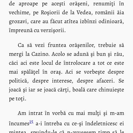
de aproape pe aceşti orăşeni, renumiţi în
vechime, pe Roşiorii de la Vedea, românii ăia
grozavi, care au făcut atîtea izbînzi odinioară,
împreună cu verzişorii.
Ca să vezi fruntea orăşenilor, trebuie să
mergi la Cazino. Acolo se adună şi bun şi rău,
căci aci este locul de întrolocare a tot ce este
mai spălăţel în oraş. Aci se vorbeşte despre
politică, despre interese, despre afaceri. Se
joacă şi iar se joacă cărţi, boală care chinuieşte
pe toţi.
Am intrat în vorbă cu mai mulţi şi m-am
15
încumes
a-i întreba cu ce-şi îndeletnicesc ei
mintea, spuindu-le că n-avusesem timp să le