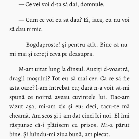
— Ce vei voi d-ta să dai, domnule.
— Cum ce voi eu să dau? Ei, iaca, eu nu voi
să dau nimic.
— Bogdaproste! şi pentru atît. Bine că nu-
mi mai şi cereţi ceva pe deasupra.
M-am uitat lung la dînsul. Auziţi d-voastră,
dragii moşului? Tot eu să mai cer. Ca ce să fie
asta oare? l-am întrebat eu; dară n-a voit să-mi
spună ce noimă aveau cuvintele lui. Dac-am
văzut aşa, mi-am zis şi eu: deci, tacu-te mă
cheamă. Am scos şi i-am dat cinci lei noi. El îmi
răspunse că-i plătisem cu prisos. Mi-a părut
bine. Şi luîndu-mi ziua bună, am plecat.