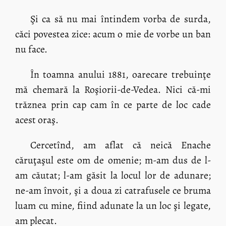
Şi ca să nu mai întindem vorba de surda,
căci povestea zice: acum o mie de vorbe un ban
nu face.
În toamna anului 1881, oarecare trebuinţe
mă chemară la Roşiorii-de-Vedea. Nici că-mi
trăznea prin cap cam în ce parte de loc cade
acest oraş.
Cercetînd, am aflat că neică Enache
căruţaşul este om de omenie; m-am dus de l-
am căutat; l-am găsit la locul lor de adunare;
ne-am învoit, şi a doua zi catrafusele ce bruma
luam cu mine, fiind adunate la un loc şi legate,
am plecat.