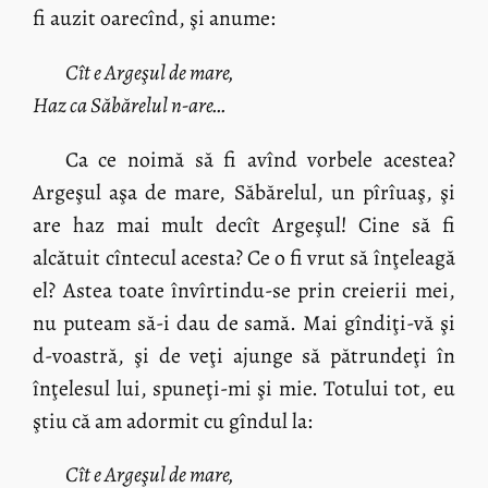
fi auzit oarecînd, şi anume:
Cît e Argeşul de mare,
Haz ca Săbărelul n-are…
Ca ce noimă să fi avînd vorbele acestea?
Argeşul aşa de mare, Săbărelul, un pîrîuaş, şi
are haz mai mult decît Argeşul! Cine să fi
alcătuit cîntecul acesta? Ce o fi vrut să înţeleagă
el? Astea toate învîrtindu-se prin creierii mei,
nu puteam să-i dau de samă. Mai gîndiţi-vă şi
d-voastră, şi de veţi ajunge să pătrundeţi în
înţelesul lui, spuneţi-mi şi mie. Totului tot, eu
ştiu că am adormit cu gîndul la:
Cît e Argeşul de mare,