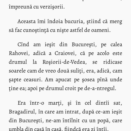
împreună cu verzişorii.
Aceasta îmi îndoia bucuria, ştiind că merg
să fac cunoştinţă cu nişte astfel de oameni.
Cînd am ieşit din Bucureşti, pe calea
Rahovei, adică a Craiovei, că pe acolo este
drumul la Roşiorii-de-Vedea, se ridicase
soarele cam de vreo două suliţi, era, adică, cam
şapte ceasuri. Am apucat pe şosea pînă unde
ţine ea; apoi pe drumul croit pe de-a-ntregul.
Era într-o marţi, şi în cel dintîi sat,
Bragadirul, în care am intrat, după ce-am ieşit
din Bucureşti, ne-am întîlnit cu un popă, care
umbla din casă în casă, fiindcă era zi întîi.