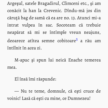
Argeşul, satele Bragadirul, Climceni etc., şi am
conăcit la han la Crevenic. Dîndu-mă jos din
căruţă bag de samă că ea are no. 13. Atunci mi-a
intrat vulpea în sac. Socoteam că trebuie
neapărat să mi se întîmple vreun neajuns,
3
deoarece atîtea semne cobitoare
a rău am
întîlnit în acea zi.
M-apuc şi spun lui neică Enache temerea
mea.
El însă îmi răspunde:
— Nu te teme, domnule, că eşti cruce de
voinic! Lasă că eşti cu mine, ce Dumnezeu!