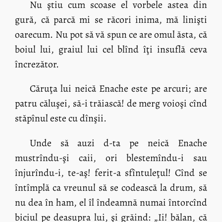
Nu ştiu cum scoase el vorbele astea din
gură, că parcă mi se răcori inima, mă linişti
oarecum. Nu pot să vă spun ce are omul ăsta, că
boiul lui, graiul lui cel blînd îţi insuflă ceva
încrezător.
Căruţa lui neică Enache este pe arcuri; are
patru căluşei, să-i trăiască! de merg voioşi cînd
stăpînul este cu dînşii.
Unde să auzi d-ta pe neică Enache
mustrîndu-şi caii, ori blestemîndu-i sau
înjurîndu-i, te-aş! ferit-a sfîntuleţul! Cînd se
întîmplă ca vreunul să se codească la drum, să
nu dea în ham, el îl îndeamnă numai întorcînd
biciul pe deasupra lui, şi grăind: „Ii! bălan, că