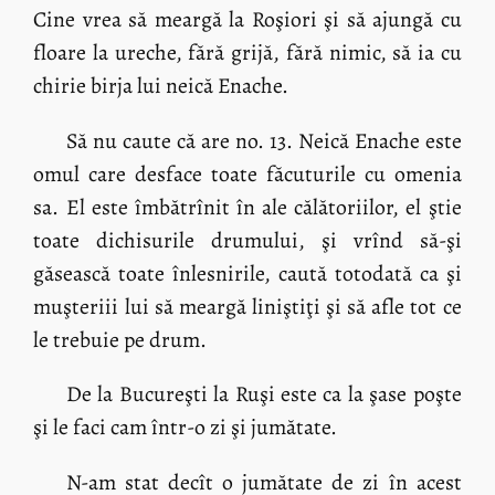
Cine vrea să meargă la Roşiori şi să ajungă cu
floare la ureche, fără grijă, fără nimic, să ia cu
chirie birja lui neică Enache.
Să nu caute că are no. 13. Neică Enache este
omul care desface toate făcuturile cu omenia
sa. El este îmbătrînit în ale călătoriilor, el ştie
toate dichisurile drumului, şi vrînd să-şi
găsească toate înlesnirile, caută totodată ca şi
muşteriii lui să meargă liniştiţi şi să afle tot ce
le trebuie pe drum.
De la Bucureşti la Ruşi este ca la şase poşte
şi le faci cam într-o zi şi jumătate.
N-am stat decît o jumătate de zi în acest