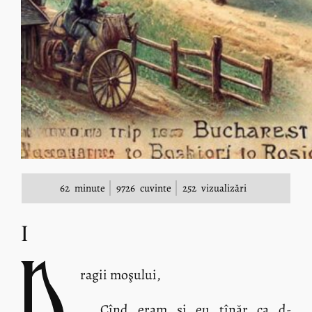
62
minute
9726
cuvinte
252
vizualizări
I
D
ragii moşului,
Cînd eram şi eu tînăr ca d-