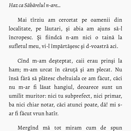
Haz ca Săbărelul n-are…
Mai tîrziu am cercetat pe oamenii din
localitate, pe lăutari, şi abia am ajuns să-l
încropesc. Şi fiindcă n-am nici o taină la
sufletul meu, vi-l împărtăşesc şi d-voastră aci.
Cînd m-am deşteptat, caii erau prinşi la
ham; m-am urcat în căruţă şi am plecat. Nu
însă fără să plătesc cheltuiala ce am făcut, căci
nu m-ar fi lăsat hangiul, deoarece sunt un
umilit muritor: nici tu subprefect, nici primar,
ba nici chiar notar, căci atunci poate, dă! mi s-
ar fi făcut vrun hatîr.
Mergînd mă tot miram cum de spun