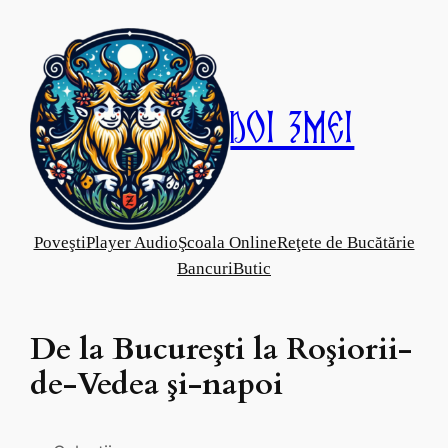
Skip
to
content
Doi Zmei
Poveşti
Player Audio
Şcoala Online
Reţete de Bucătărie
Bancuri
Butic
De la Bucureşti la Roşiorii-
de-Vedea şi-napoi