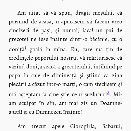
Am uitat să vă spun, dragii moşului, că
pornind de-acasă, n-apucasem să facem vreo
cincizeci de paşi, şi numai, iaca! un pui de
grecotei ne iese înainte dintr-o băcănie, cu o
1
doniţă
goală în mînă. Eu, care mă ţin de
credinţele poporului nostru, vă mărturisesc că
văzînd doniţa seacă a grecoteiului, întîlnind pe
popa în cale de dimineaţă şi ştiind că ziua
plecării a căzut într-o marţi, o cam sfeclisem şi
2
mă aşteptam la cine ştie ce ursuzlucuri
. Mi-
am scuipat în sîn, am mai zis un Doamne-
ajută! şi cu Dumnezeu înainte!
Am trecut apele Ciorogîrla, Sabarul,