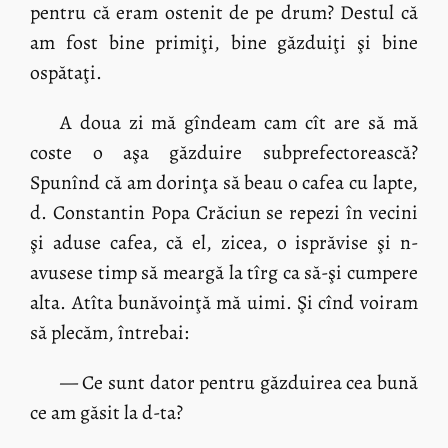
pentru că eram ostenit de pe drum? Destul că
am fost bine primiţi, bine găzduiţi şi bine
ospătaţi.
A doua zi mă gîndeam cam cît are să mă
coste o aşa găzduire subprefectorească?
Spunînd că am dorinţa să beau o cafea cu lapte,
d. Constantin Popa Crăciun se repezi în vecini
şi aduse cafea, că el, zicea, o isprăvise şi n-
avusese timp să meargă la tîrg ca să-şi cumpere
alta. Atîta bunăvoinţă mă uimi. Şi cînd voiram
să plecăm, întrebai:
— Ce sunt dator pentru găzduirea cea bună
ce am găsit la d-ta?