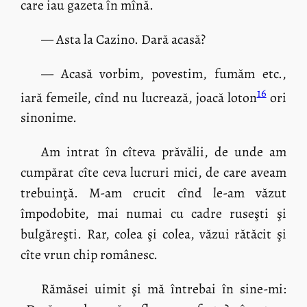
care iau gazeta în mînă.
— Asta la Cazino. Dară acasă?
— Acasă vorbim, povestim, fumăm etc.,
16
iară femeile, cînd nu lucrează, joacă loton
ori
sinonime.
Am intrat în cîteva prăvălii, de unde am
cumpărat cîte ceva lucruri mici, de care aveam
trebuinţă. M-am crucit cînd le-am văzut
împodobite, mai numai cu cadre ruseşti şi
bulgăreşti. Rar, colea şi colea, văzui rătăcit şi
cîte vrun chip românesc.
Rămăsei uimit şi mă întrebai în sine-mi: