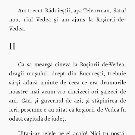
Am trecut Rădoieştii, apa Teleorman, Satul
nou, rîul Vedea şi am ajuns la Roşiorii-de-
Vedea.
II
Ca să meargă cineva la Roşiorii de-Vedea,
dragii moşului, drept din Bucureşti, trebuie
să-şi aducă aminte de ceea ce era drumurile
noastre mai acum vro cincizeci ori şaizeci de
ani. Căci şi guvernul de azi, şi stăpînirea de
ieri, pesemne c-au uitat că Roşiorii-de-Vedea fu
odată capitală de judeţ.
Uita-i-ar relele pe ei acolo! Nici tu poştă,