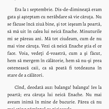
Era la 1 septembrie. Dis-de-dimineaţă eram
gata şi aşteptam cu nerăbdare să vie căruţa. Nu
se făcuse încă ziuă bine, şi tot ieşeam la poartă,
să mă uit în calea lui neică Enache. Minuturile
mi se păreau ani. Mă tot ciudeam, cum de nu
mai vine căruţa. Vezi că neică Enache ştia el ce
face. Voia, vedeţi d-voastră, cum a şi făcut,
hem să mergem în călătorie, hem să nu-şi prea
ostenească caii, ca să poată fi totdeauna în
stare de a călători.
Cînd, deodată auz: balanga! balanga! Ies la
poartă; era căruţa lui neică Enache. Nu mai
aveam inimă în mine de bucurie. Părea că nu