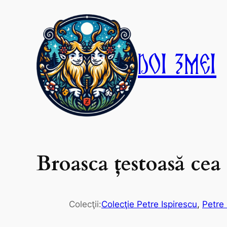
Skip
to
content
Doi Zmei
Broasca ţestoasă cea
Colecţii:
Colecţie Petre Ispirescu
, 
Petre 