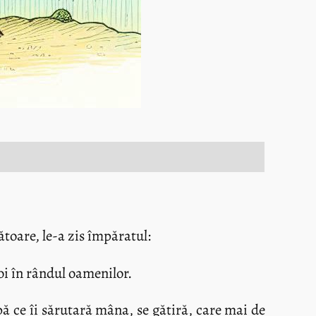
ătoare, le-a zis împăratul:
voi în rândul oamenilor.
pă ce îi sărutară mâna, se gătiră, care mai de