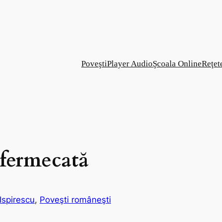
Poveşti
Player Audio
Şcoala Online
Reţet
 fermecată
Ispirescu
, 
Poveşti româneşti