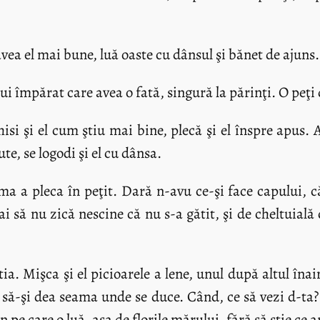
avea el mai bune, luă oaste cu dânsul şi bănet de ajuns.
 împărat care avea o fată, singură la părinţi. O peţi de
isi şi el cum ştiu mai bine, plecă şi el înspre apus. A
te, se logodi şi el cu dânsa.
ima a pleca în peţit. Dară n-avu ce-şi face capului, c
i să nu zică nescine că nu s-a gătit, şi de cheltuială c
tia. Mişca şi el picioarele a lene, unul după altul în
ră să-şi dea seama unde se duce. Când, ce să vezi d-ta?
 pe care o luă, aşa de florile mărului, fără să ştie ce 