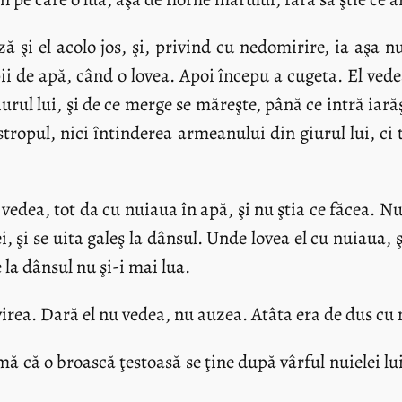
 şi el acolo jos, şi, privind cu nedomirire, ia aşa n
i de apă, când o lovea. Apoi începu a cugeta. El vede
rul lui, şi de ce merge se măreşte, până ce intră iarăş
stropul, nici întinderea armeanului din giurul lui, ci
 vedea, tot da cu nuiaua în apă, şi nu ştia ce făcea. 
ei, şi se uita galeş la dânsul. Unde lovea el cu nuiaua,
e la dânsul nu şi-i mai lua.
virea. Dară el nu vedea, nu auzea. Atâta era de dus cu 
că o broască ţestoasă se ţine după vârful nuielei lui. 