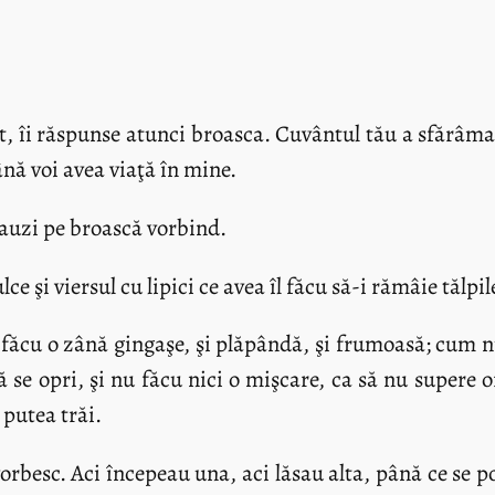
, îi răspunse atunci broasca. Cuvântul tău a sfărâma
ână voi avea viaţă în mine.
 auzi pe broască vorbind.
ce şi viersul cu lipici ce avea îl făcu să-i rămâie tălpil
e făcu o zână gingaşe, şi plăpândă, şi frumoasă; cum n
 se opri, şi nu făcu nici o mişcare, ca să nu supere 
 putea trăi.
 vorbesc. Aci începeau una, aci lăsau alta, până ce se