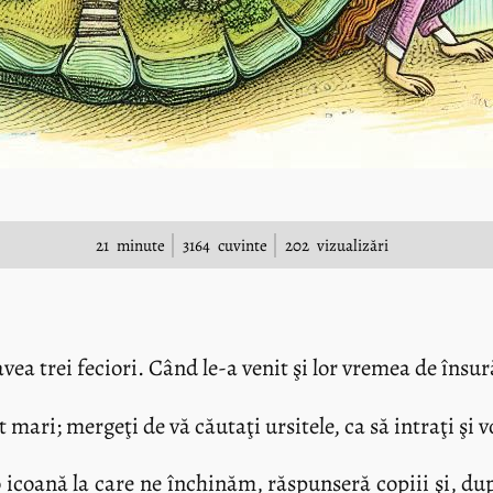
21
minute
3164
cuvinte
202
vizualizări
avea trei feciori. Când le-a venit şi lor vremea de însur
 mari; mergeţi de vă căutaţi ursitele, ca să intraţi şi 
o icoană la care ne închinăm, răspunseră copiii şi, du