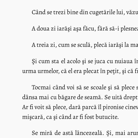
Când se trezi bine din cugetările lui, văzu 
A doua zi iarăşi aşa făcu, fără să-i plesn
A treia zi, cum se sculă, plecă iarăşi la ma
Şi cum sta el acolo şi se juca cu nuiaua î
urma urmelor, că el era plecat în peţit, şi că f
Tocmai când voi să se scoale şi să plece s
dânsa mai cu băgare de seamă. Se uită drept în
Ar fi voit să plece, dară parcă îl pironise cin
mişcară, ca şi când ar fi fost butucite.
Se miră de astă lâncezeală. Şi, mai arun