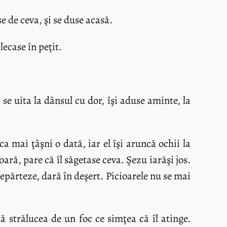
se de ceva, şi se duse acasă.
lecase în peţit.
 se uita la dânsul cu dor, îşi aduse aminte, la
ca mai ţâşni o dată, iar el îşi aruncă ochii la
ară, pare că îl săgetase ceva. Şezu iarăşi jos.
 depărteze, dară în deşert. Picioarele nu se mai
ă strălucea de un foc ce simţea că îl atinge.