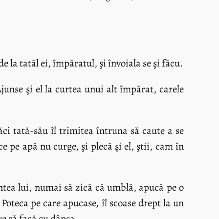
 la tatăl ei, împăratul, şi învoiala se şi făcu.
junse şi el la curtea unui alt împărat, carele
ăci tată-său îl trimitea întruna să caute a se
e pe apă nu curge, şi plecă şi el, ştii, cam în
aintea lui, numai să zică că umblă, apucă pe o
 Poteca pe care apucase, îl scoase drept la un
are să facă cu dânsa.