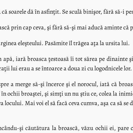
că soarele dă în asfinţit. Se sculă binişor, fără să-i pe
ească prin cap ceva, şi fără să-şi mai aducă aminte că p
rginea eleşteului. Pasămite îl trăgea aţa la ursita lui.
n apă, iară broasca ţestoasă îi tot sărea pe dinainte şi
raţii lui erau a se întoarce a doua zi cu logodnicele lor.
pre a merge să-şi încerce şi el norocul, iată că broas
 ochii broaştei, şi simţi un nu ştiu ce, colea la inimio
eva locului. Mai voi el să facă ceva cumva, aşa ca să se
cându-şi căutătura la broască, văzu ochii ei, pare c