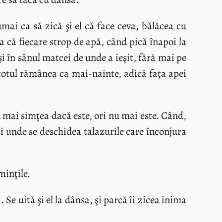
umai ca să zică şi el că face ceva, bălăcea cu
a că fiecare strop de apă, când pică înapoi la
i în sânul matcei de unde a ieşit, fără mai pe
 totul rămânea ca mai-nainte, adică faţa apei
Nu mai simţea dacă este, ori nu mai este. Când,
 şi unde se deschidea talazurile care înconjura
minţile.
Se uită şi el la dânsa, şi parcă îi zicea inima