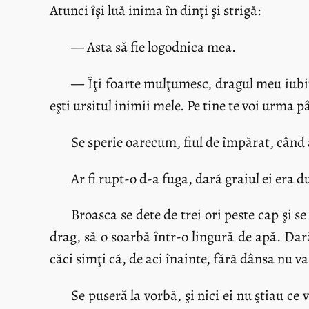
Atunci îşi luă inima în dinţi şi strigă:
— Asta să fie logodnica mea.
— Îţi foarte mulţumesc, dragul meu iubit
eşti ursitul inimii mele. Pe tine te voi urma p
Se sperie oarecum, fiul de împărat, când
Ar fi rupt-o d-a fuga, dară graiul ei era dul
Broasca se dete de trei ori peste cap şi s
drag, să o soarbă într-o lingură de apă. Dară
căci simţi că, de aci înainte, fără dânsa nu va
Se puseră la vorbă, şi nici ei nu ştiau ce