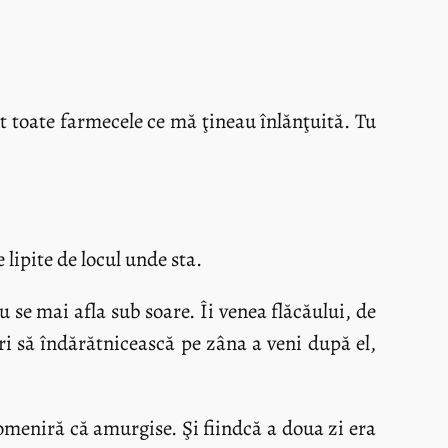
t toate farmecele ce mă ţineau înlănţuită. Tu
e lipite de locul unde sta.
u se mai afla sub soare. Îi venea flăcăului, de
ori să îndărătnicească pe zâna a veni după el,
 pomeniră că amurgise. Şi fiindcă a doua zi era