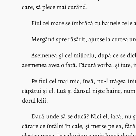
care, să plece mai curând.
Fiul cel mare se îmbrăcă cu hainele ce le 
Mergând spre răsărit, ajunse la curtea unui
Asemenea şi cel mijlociu, după ce se dich
asemenea avea o fată. Făcură vorba, şi iute, iu
Pe fiul cel mai mic, însă, nu-l trăgea in
căpătui şi el. Luă şi dânsul nişte haine, numa
dorul lelii.
Dară unde să se ducă? Nici el, iacă, nu ş
cărare ce întâlni în cale, şi merse pe ea, fă
eleşteu mare. În cale văzu o nuia lungă de alun