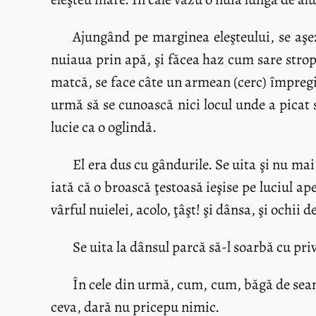
Ajungând pe marginea eleşteului, se aşeză
nuiaua prin apă, şi făcea haz cum sare stropi
matcă, se face câte un armean (cerc) împregiu
urmă să se cunoască nici locul unde a picat 
lucie ca o oglindă.
El era dus cu gândurile. Se uita şi nu mai
iată că o broască ţestoasă ieşise pe luciul ap
vârful nuielei, acolo, ţâşt! şi dânsa, şi ochii d
Se uita la dânsul parcă să-l soarbă cu pri
În cele din urmă, cum, cum, băgă de seamă 
ceva, dară nu pricepu nimic.