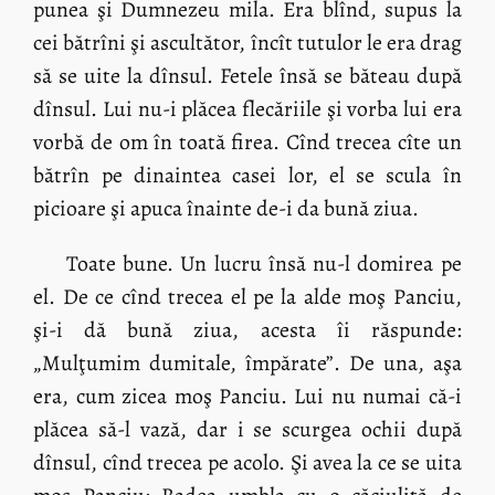
punea şi Dumnezeu mila. Era blînd, supus la
cei bătrîni şi ascultător, încît tutulor le era drag
să se uite la dînsul. Fetele însă se băteau după
dînsul. Lui nu-i plăcea flecăriile şi vorba lui era
vorbă de om în toată firea. Cînd trecea cîte un
bătrîn pe dinaintea casei lor, el se scula în
picioare şi apuca înainte de-i da bună ziua.
Toate bune. Un lucru însă nu-l domirea pe
el. De ce cînd trecea el pe la alde moş Panciu,
şi-i dă bună ziua, acesta îi răspunde:
„Mulţumim dumitale, împărate”. De una, aşa
era, cum zicea moş Panciu. Lui nu numai că-i
plăcea să-l vază, dar i se scurgea ochii după
dînsul, cînd trecea pe acolo. Şi avea la ce se uita