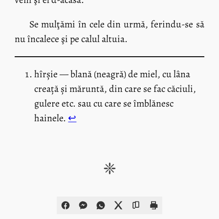
Se mulţămi în cele din urmă, ferindu-se să
nu încalece şi pe calul altuia.
hîrșie — blană (neagră) de miel, cu lâna
creață și măruntă, din care se fac căciuli,
gulere etc. sau cu care se îmblănesc
hainele.
↩︎
❈