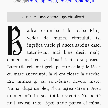
Colecţii:
Petre Ispirescu
, 
Poveşti româneşti
6
minute
860
cuvinte
196
vizualizări
B
adea era un băiat de treabă. El îşi
vedea de munca cîmpului, îşi
îngrijea vitele şi ducea sarcina casei
tătăni-său, mai bine decît mulţi
oameni maturi. La dînsul toate era jucărie.
Lucrurile cele mai grele pe care ceilalţi le făcea
cu mare anevoinţă, la el era floare la ureche.
Era inimos şi cu voie-bună, nevoie mare.
Numai după umblet, îl cunoştea sătenii. Avea
un mers mîndru şi el totdauna cînta. Niciodată
nu-l vedeai trist. Apoi unde punea el mîna,