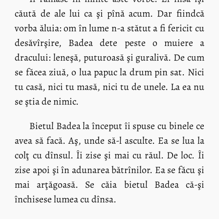
căută de ale lui ca şi pînă acum. Dar fiindcă
vorba ăluia: om în lume n-a stătut a fi fericit cu
desăvîrşire, Badea dete peste o muiere a
dracului: leneşă, puturoasă şi guralivă. De cum
se făcea ziuă, o lua papuc la drum pin sat. Nici
tu casă, nici tu masă, nici tu de unele. La ea nu
se ştia de nimic.
Bietul Badea la început îi spuse cu binele ce
avea să facă. Aş, unde să-l asculte. Ea se lua la
colţ cu dînsul. Îi zise şi mai cu răul. De loc. Îi
zise apoi şi în adunarea bătrînilor. Ea se făcu şi
mai arţăgoasă. Se căia bietul Badea că-şi
închisese lumea cu dînsa.