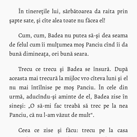
În tinereţile lui, sărbătoarea da raita prin
şapte sate, şi cîte alea toate nu făcea el!
Cum, cum, Badea nu putea să-şi dea seama
de felul cum îi mulţumea moş Panciu cînd îi da
bună dimineaţa, ori bună seara.
Trecu ce trecu şi Badea se însură. După
aceasta mai trecură la mijloc vro cîteva luni şi el
nu mai întîlnise pe moş Panciu. În cele din
urmă, aducîndu-şi aminte de el, Badea zise în
sineşi: „O să-mi fac treabă să trec pe la nea
Panciu, că nu l-am văzut de mult“.
Ceea ce zise şi făcu: trecu pe la casa