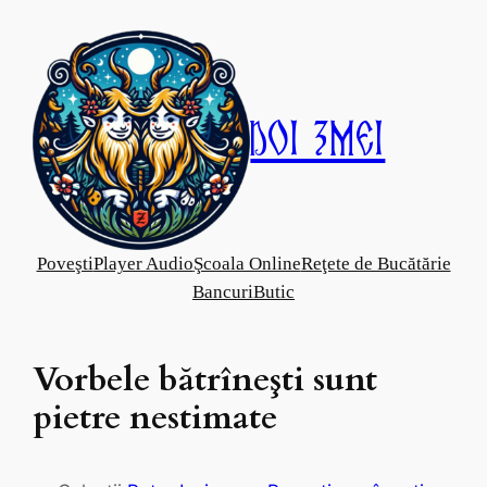
Skip
to
content
Doi Zmei
Poveşti
Player Audio
Şcoala Online
Reţete de Bucătărie
Bancuri
Butic
Vorbele bătrîneşti sunt
pietre nestimate