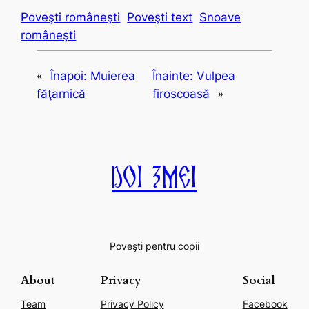
Poveşti româneşti
Poveşti text
Snoave
româneşti
«
Înapoi:
Muierea
Înainte:
Vulpea
făţarnică
firoscoasă
»
Doi Zmei
Poveşti pentru copii
About
Privacy
Social
Team
Privacy Policy
Facebook