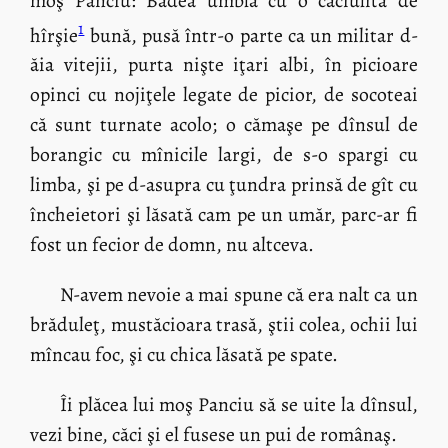
moş Panciu: Badea umbla cu o căciulită de
1
hîrşie
bună, pusă într-o parte ca un militar d-
ăia vitejii, purta nişte iţari albi, în picioare
opinci cu nojiţele legate de picior, de socoteai
că sunt turnate acolo; o cămaşe pe dînsul de
borangic cu mînicile largi, de s-o spargi cu
limba, şi pe d-asupra cu ţundra prinsă de gît cu
încheietori şi lăsată cam pe un umăr, parc-ar fi
fost un fecior de domn, nu altceva.
N-avem nevoie a mai spune că era nalt ca un
brăduleţ, mustăcioara trasă, ştii colea, ochii lui
mîncau foc, şi cu chica lăsată pe spate.
Îi plăcea lui moş Panciu să se uite la dînsul,
vezi bine, căci şi el fusese un pui de românaş.