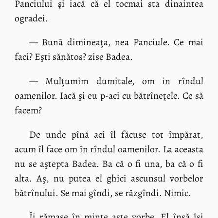
Panciului şi iacă că el tocmai sta dinaintea
ogradei.
— Bună dimineaţa, nea Panciule. Ce mai
faci? Eşti sănătos? zise Badea.
— Mulţumim dumitale, om in rîndul
oamenilor. Iacă şi eu p-aci cu bătrîneţele. Ce să
facem?
De unde pînă aci îl făcuse tot împărat,
acum îl face om în rîndul oamenilor. La aceasta
nu se aştepta Badea. Ba că o fi una, ba că o fi
alta. Aş, nu putea el ghici ascunsul vorbelor
bătrînului. Se mai gîndi, se răzgîndi. Nimic.
Îi rămase în minte aste vorbe. El însă îşi