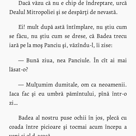
Dacă văzu că nu e chip de îndreptare, urcă
Dealul Mitropoliei şi se despărţi de nevastă.
Ei! mult după astă întîmplare, nu ştiu cum
se făcu, nu ştiu cum se drese, că Badea trecu
iară pe la moş Panciu şi, văzîndu-l, îi zise:
— Bună ziua, nea Panciule. În cît ai mai
lăsat-o?
— Mulţumim dumitale, om ca neoamenii.
Iaca fac şi eu umbră pămîntului, pînă într-o
zi…
Badea al nostru puse ochii în jos, plecă cu
coada între picioare şi tocmai acum începu a
veni şi el d-acasă.