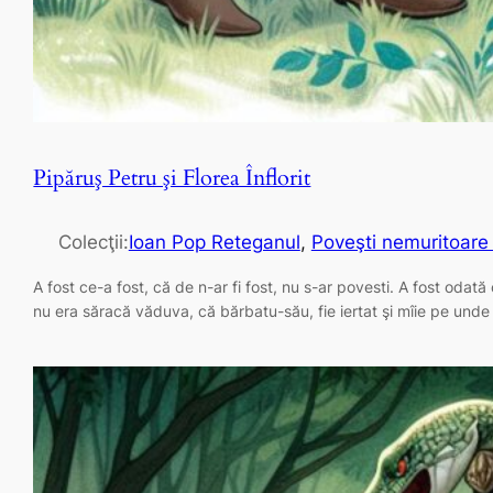
Pipăruş Petru şi Florea Înflorit
Colecţii:
Ioan Pop Reteganul
, 
Poveşti nemuritoare 
A fost ce-a fost, că de n-ar fi fost, nu s-ar povesti. A fost odată
nu era săracă văduva, că bărbatu-său, fie iertat şi mîie pe und