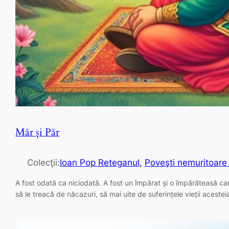
Măr și Păr
Colecţii:
Ioan Pop Reteganul
, 
Poveşti nemuritoare 
A fost odată ca niciodată. A fost un împărat și o împărăteasă car
să le treacă de năcazuri, să mai uite de suferințele vieții aceste