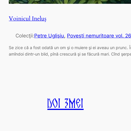
Voinicul Ineluş
Colecţii:
Petre Uglişiu
, 
Poveşti nemuritoare vol. 2
Se zice că a fost odată un om şi o muiere şi ei aveau un prunc. Î
amîndoi dintr-un blid, pînă crescură şi se făcură mari. Cînd şerp
Doi Zmei