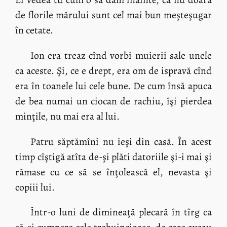
de florile mărului sunt cel mai bun meşteşugar
în cetate.
Ion era treaz cînd vorbi muierii sale unele
ca aceste. Şi, ce e drept, era om de ispravă cînd
era în toanele lui cele bune. De cum însă apuca
de bea numai un ciocan de rachiu, îşi pierdea
minţile, nu mai era al lui.
Patru săptămîni nu ieşi din casă. În acest
timp cîştigă atîta de-şi plăti datoriile şi-i mai şi
rămase cu ce să se înţolească el, nevasta şi
copiii lui.
Într-o luni de dimineaţă plecară în tîrg ca