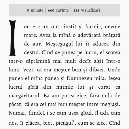
5
minute
665
cuvinte
225
vizualizări
I
on era un om cinstit şi harnic, nevoie
mare. Avea la mînă o adevărată brăţară
de aur. Meşteşugul lui îi aducea din
destul. Cînd se punea pe lucru, el scotea
într-o săptămînă mai mult decît alţii într-o
lună. Vezi, că era meşter bun şi dibaci. Unde
punea el mîna punea şi Dumnezeu mila. Ieşea
lucrul gîrlă din mîinile lui şi curat ca
mărgăritarul. Ba am putea zice, fără milă de
păcat, că era cel mai bun meşter între megiaşi.
Numai, fiindcă i se cam usca gîtul, îl uda cam
1
des, îi plăcea, biet, picuşul
, cum se zice. Cînd