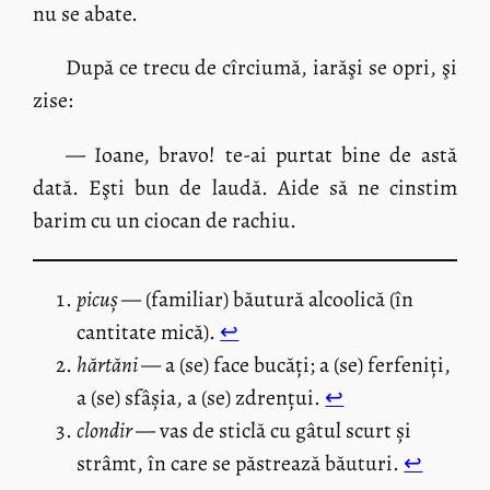
nu se abate.
După ce trecu de cîrciumă, iarăşi se opri, şi
zise:
— Ioane, bravo! te-ai purtat bine de astă
dată. Eşti bun de laudă. Aide să ne cinstim
barim cu un ciocan de rachiu.
picuș
— (familiar) băutură alcoolică (în
cantitate mică).
↩︎
hărtăni
— a (se) face bucăți; a (se) ferfeniți,
a (se) sfâșia, a (se) zdrențui.
↩︎
clondir
— vas de sticlă cu gâtul scurt și
strâmt, în care se păstrează băuturi.
↩︎