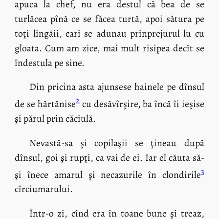
apuca la chef, nu era destul că bea de se
turlăcea pînă ce se făcea turtă, apoi sătura pe
toţi lingăii, cari se adunau prinprejurul lu cu
gloata. Cum am zice, mai mult risipea decît se
îndestula pe sine.
Din pricina asta ajunsese hainele pe dînsul
2
de se hărtănise
cu desăvîrşire, ba încă îi ieşise
şi părul prin căciulă.
Nevastă-sa şi copilaşii se ţineau după
dînsul, goi şi rupţi, ca vai de ei. Iar el căuta să-
3
şi înece amarul şi necazurile în clondirile
cîrciumarului.
Într-o zi, cînd era în toane bune şi treaz,