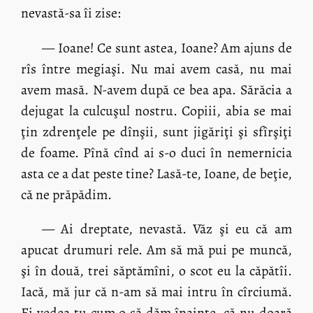
nevastă-sa îi zise:
— Ioane! Ce sunt astea, Ioane? Am ajuns de
rîs între megiaşi. Nu mai avem casă, nu mai
avem masă. N-avem după ce bea apa. Sărăcia a
dejugat la culcuşul nostru. Copiii, abia se mai
ţin zdrenţele pe dînşii, sunt jigăriţi şi sfîrşiţi
de foame. Pînă cînd ai s-o duci în nemernicia
asta ce a dat peste tine? Lasă-te, Ioane, de beţie,
că ne prăpădim.
— Ai dreptate, nevastă. Văz şi eu că am
apucat drumuri rele. Am să mă pui pe muncă,
şi în două, trei săptămîni, o scot eu la căpătîi.
Iacă, mă jur că n-am să mai intru în cîrciumă.
Ei vedea tu cum o să dăm înainte, că nu doară