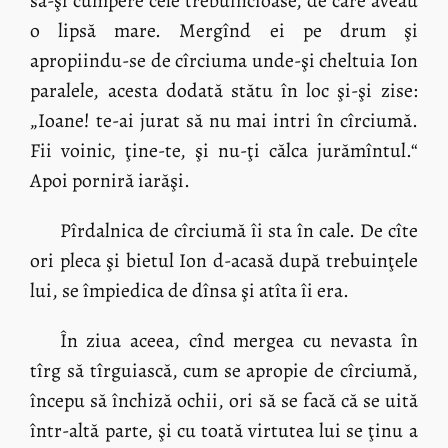
să-şi cumpere cele trebuincioase, de care aveau
o lipsă mare. Mergînd ei pe drum şi
apropiindu-se de cîrciuma unde-şi cheltuia Ion
paralele, acesta dodată stătu în loc şi-şi zise:
„Ioane! te-ai jurat să nu mai intri în cîrciumă.
Fii voinic, ţine-te, şi nu-ţi călca jurămîntul.“
Apoi porniră iarăşi.
Pîrdalnica de cîrciumă îi sta în cale. De cîte
ori pleca şi bietul Ion d-acasă după trebuinţele
lui, se împiedica de dînsa şi atîta îi era.
În ziua aceea, cînd mergea cu nevasta în
tîrg să tîrguiască, cum se apropie de cîrciumă,
începu să închiză ochii, ori să se facă că se uită
într-altă parte, şi cu toată virtutea lui se ţinu a