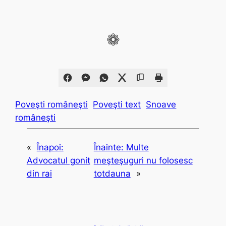
❁
Poveşti româneşti
Poveşti text
Snoave
româneşti
«
Înapoi:
Înainte:
Multe
Advocatul gonit
meşteşuguri nu folosesc
din rai
totdauna
»