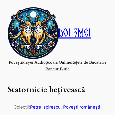
Skip
to
content
Doi Zmei
Poveşti
Player Audio
Şcoala Online
Reţete de Bucătărie
Bancuri
Butic
Statornicie beţivească
Colecţii:
Petre Ispirescu
, 
Poveşti româneşti