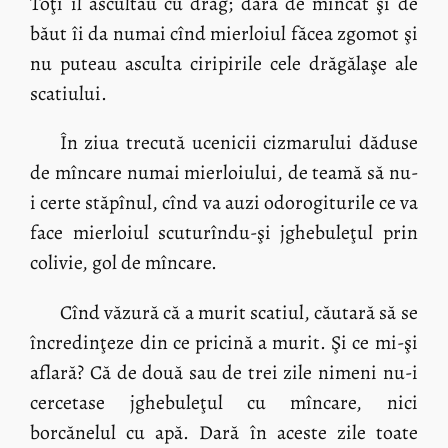
Toţi îl ascultau cu drag; dară de mîncat şi de
băut îi da numai cînd mierloiul făcea zgomot şi
nu puteau asculta ciripirile cele drăgălaşe ale
scatiului.
În ziua trecută ucenicii cizmarului dăduse
de mîncare numai mierloiului, de teamă să nu-
i certe stăpînul, cînd va auzi odorogiturile ce va
face mierloiul scuturîndu-şi jghebuleţul prin
colivie, gol de mîncare.
Cînd văzură că a murit scatiul, căutară să se
încredinţeze din ce pricină a murit. Şi ce mi-şi
aflară? Că de două sau de trei zile nimeni nu-i
cercetase jghebuleţul cu mîncare, nici
borcănelul cu apă. Dară în aceste zile toate