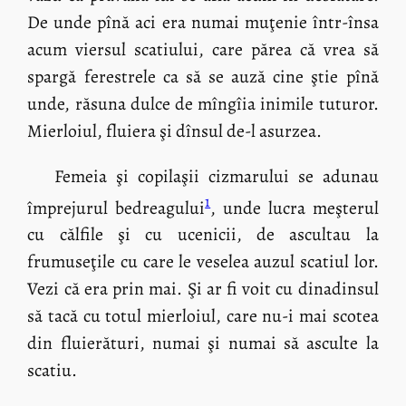
De unde pînă aci era numai muţenie într-însa
acum viersul scatiului, care părea că vrea să
spargă ferestrele ca să se auză cine ştie pînă
unde, răsuna dulce de mîngîia inimile tuturor.
Mierloiul, fluiera şi dînsul de-l asurzea.
Femeia şi copilaşii cizmarului se adunau
1
împrejurul bedreagului
, unde lucra meşterul
cu călfile şi cu ucenicii, de ascultau la
frumuseţile cu care le veselea auzul scatiul lor.
Vezi că era prin mai. Şi ar fi voit cu dinadinsul
să tacă cu totul mierloiul, care nu-i mai scotea
din fluierături, numai şi numai să asculte la
scatiu.