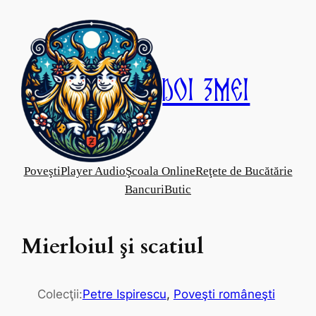
Skip
to
content
Doi Zmei
Poveşti
Player Audio
Şcoala Online
Reţete de Bucătărie
Bancuri
Butic
Mierloiul şi scatiul
Colecţii:
Petre Ispirescu
, 
Poveşti româneşti