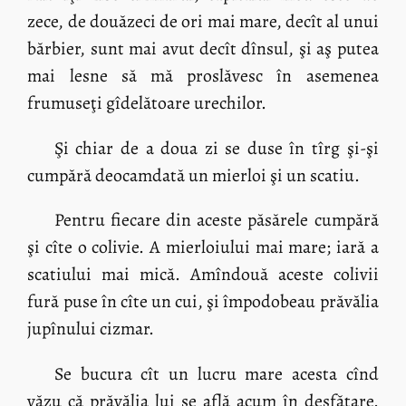
zece, de douăzeci de ori mai mare, decît al unui
bărbier, sunt mai avut decît dînsul, şi aş putea
mai lesne să mă proslăvesc în asemenea
frumuseţi gîdelătoare urechilor.
Şi chiar de a doua zi se duse în tîrg şi-şi
cumpără deocamdată un mierloi şi un scatiu.
Pentru fiecare din aceste păsărele cumpără
şi cîte o colivie. A mierloiului mai mare; iară a
scatiului mai mică. Amîndouă aceste colivii
fură puse în cîte un cui, şi împodobeau prăvălia
jupînului cizmar.
Se bucura cît un lucru mare acesta cînd
văzu că prăvălia lui se află acum în desfătare.