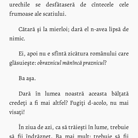
urechile se desfătaseră de cîntecele cele
frumoase ale scatiului.
Cătară şi la mierloi; dară el n-avea lipsă de
nimic.
Ei, apoi nu e sfîntă zicătura românului care
glăsuieşte:
obraznicul mănîncă praznicul
?
Ba aşa.
Dară în lumea noastră aceasta bălţată
credeţi a fi mai altfel? Fugiţi d-acolo, nu mai
visaţi!
În ziua de azi, ca să trăieşti în lume, trebuie
să fii îndrăzneţ. Ba mai mult: trebuie să fii