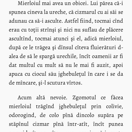
Mierloiul mai avea un obicei. Lui părea că-i
spunea cineva la ureche, că cizmarul cu ai săi se
adunau ca să-i asculte. Astfel fiind, tocmai cînd
erau cu toţii strînşi şi nici nu suflau de plăcere
ascultînd, tocmai atunci şi el, adică mierloiul,
după ce le trăgea şi dînsul cîteva fluierături d-
alea de să le spargă urechile, încît oamenii ar fi
dat multul cu mult să nu le mai fi auzit, apoi
apuca cu ciocul său jghebuleţul în care i se da
de mîncare, şi-l scutura vîrtos.
Acum altă nevoie. Zgomotul ce făcea
mierloiul trăgînd jghebuleţul prin colivie,
odorogind, de colo pînă dincolo supăra pe
stăpînul cizmar pînă într-atît, încît punea