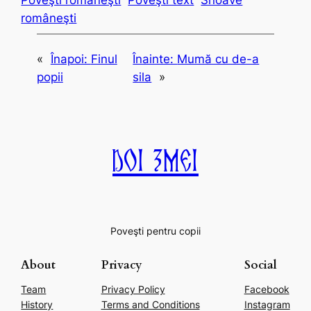
Poveşti româneşti
Poveşti text
Snoave
româneşti
«
Înapoi:
Finul
Înainte:
Mumă cu de-a
popii
sila
»
Doi Zmei
Poveşti pentru copii
About
Privacy
Social
Team
Privacy Policy
Facebook
History
Terms and Conditions
Instagram