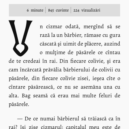
6
minute
845
cuvinte
224
vizualizări
U
n cizmar odată, mergînd să se
rază la un bărbier, rămase cu gura
căscată şi uimit de plăcere, auzind
o mulţime de păsărele ce cîntau
de te credeai în rai. Din fiecare colivie, şi era
cam încărcată prăvălia bărbierului de colivii cu
păsărele, din fiecare colivie zisei, ieşea cîte o
cîntare păsărească, ce nu se asemăna una cu
alta. Bag seamă că erau mai multe feluri de
păsărele.
— De ce numai bărbierul să trăiască ca în
rai? îşi zise cizmarul; capitalul meu este de