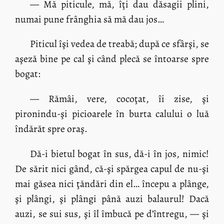
— Mă piticule, mă, îţi dau dăsagii plini,
numai pune frânghia să mă dau jos…
Piticul îşi vedea de treabă; după ce sfârşi, se
aşeză bine pe cal şi când plecă se întoarse spre
bogat:
— Rămâi, vere, cocoţat, îi zise, şi
pironindu-şi picioarele în burta calului o luă
îndărăt spre oraş.
Dă-i bietul bogat în sus, dă-i în jos, nimic!
De sărit nici gând, că-şi spărgea capul de nu-şi
mai găsea nici ţăndări din el… începu a plânge,
şi plângi, şi plângi până auzi balaurul! Dacă
auzi, se sui sus, şi îl îmbucă pe d’întregu, — şi