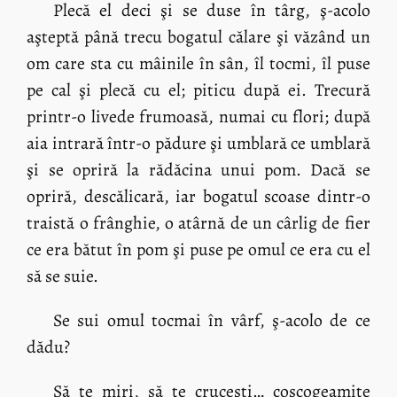
Plecă el deci şi se duse în târg, ş-acolo
aşteptă până trecu bogatul călare şi văzând un
om care sta cu mâinile în sân, îl tocmi, îl puse
pe cal şi plecă cu el; piticu după ei. Trecură
printr-o livede frumoasă, numai cu flori; după
aia intrară într-o pădure şi umblară ce umblară
şi se opriră la rădăcina unui pom. Dacă se
opriră, descălicară, iar bogatul scoase dintr-o
traistă o frânghie, o atârnă de un cârlig de fier
ce era bătut în pom şi puse pe omul ce era cu el
să se suie.
Se sui omul tocmai în vârf, ş-acolo de ce
dădu?
Să te miri, să te cruceşti… coşcogeamite