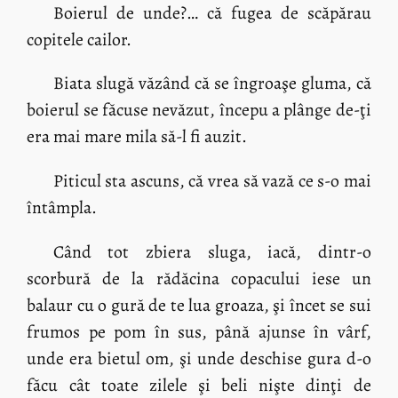
Boierul de unde?… că fugea de scăpărau
copitele cailor.
Biata slugă văzând că se îngroaşe gluma, că
boierul se făcuse nevăzut, începu a plânge de-ţi
era mai mare mila să-l fi auzit.
Piticul sta ascuns, că vrea să vază ce s-o mai
întâmpla.
Când tot zbiera sluga, iacă, dintr-o
scorbură de la rădăcina copacului iese un
balaur cu o gură de te lua groaza, şi încet se sui
frumos pe pom în sus, până ajunse în vârf,
unde era bietul om, şi unde deschise gura d-o
făcu cât toate zilele şi beli nişte dinţi de