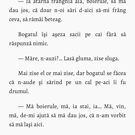
— Ia atârnă frânghia aia, boierule, să mă
dau jos, că doar n-oi sări d-aici să-mi frâng
ceva, să rămâi beteag.
Bogatul îşi aşeza sacii pe cai fără să
răspunză nimic.
— Măre, n-auzi?… Lasă gluma, zise sluga.
Mai zise el ce mai zise, dar bogatul se făcea
că n-aude şi sărind pe un cal pe-aci îi fu
drumul.
— Mă boierule, mă, ia stai, ia… Mă, vin,
mă, de-mi ajută să mă dau jos, că n-am vorbit
să mă laşi aici.