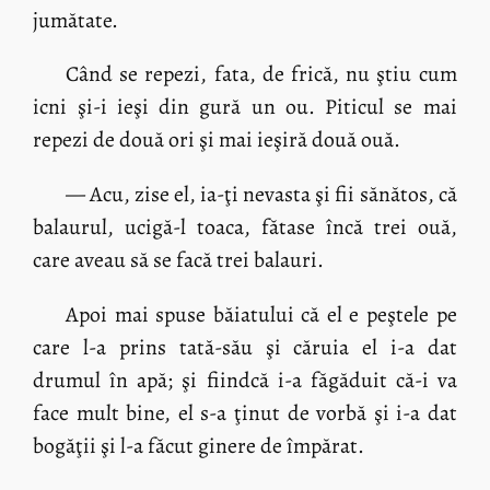
jumătate.
Când se repezi, fata, de frică, nu ştiu cum
icni şi-i ieşi din gură un ou. Piticul se mai
repezi de două ori şi mai ieşiră două ouă.
— Acu, zise el, ia-ţi nevasta şi fii sănătos, că
balaurul, ucigă-l toaca, fătase încă trei ouă,
care aveau să se facă trei balauri.
Apoi mai spuse băiatului că el e peştele pe
care l-a prins tată-său şi căruia el i-a dat
drumul în apă; şi fiindcă i-a făgăduit că-i va
face mult bine, el s-a ţinut de vorbă şi i-a dat
bogăţii şi l-a făcut ginere de împărat.