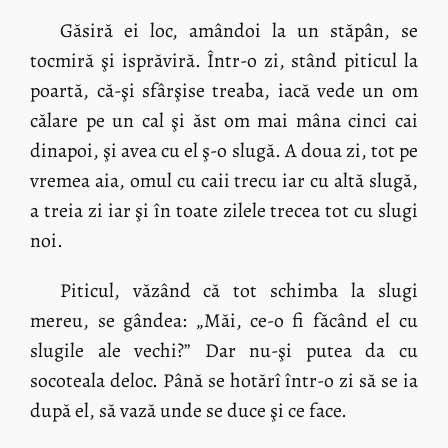
Găsiră ei loc, amândoi la un stăpân, se
tocmiră şi isprăviră. Într-o zi, stând piticul la
poartă, că-şi sfârşise treaba, iacă vede un om
călare pe un cal şi ăst om mai mâna cinci cai
dinapoi, şi avea cu el ş-o slugă. A doua zi, tot pe
vremea aia, omul cu caii trecu iar cu altă slugă,
a treia zi iar şi în toate zilele trecea tot cu slugi
noi.
Piticul, văzând că tot schimba la slugi
mereu, se gândea: „Măi, ce-o fi făcând el cu
slugile ale vechi?” Dar nu-şi putea da cu
socoteala deloc. Până se hotărî într-o zi să se ia
după el, să vază unde se duce şi ce face.