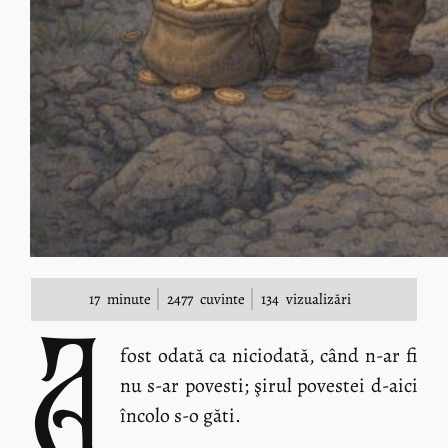
17
minute
2477
cuvinte
134
vizualizări
A
fost odată ca niciodată, când n-ar fi
nu s-ar povesti; şirul povestei d-aici
încolo s-o găti.