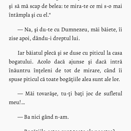
şi să mă scap de belea: te mira-te ce mi s-o mai
întâmpla şi cu el.“
— Na, şi du-te cu Dumnezeu, măi băiete, îi
zise apoi, dându-i dreptul lui.
Iar băiatul plecă şi se duse cu piticul la casa
bogatului. Acolo dacă ajunse şi dacă intră
înăuntru înţeleni de tot de mirare, când îi
spuse piticul că toate bogăţiile alea sunt ale lor.
— Măi tovarăşe, tu-ţi baţi joc de sufletul
meu!…
— Ba nici gând n-am.