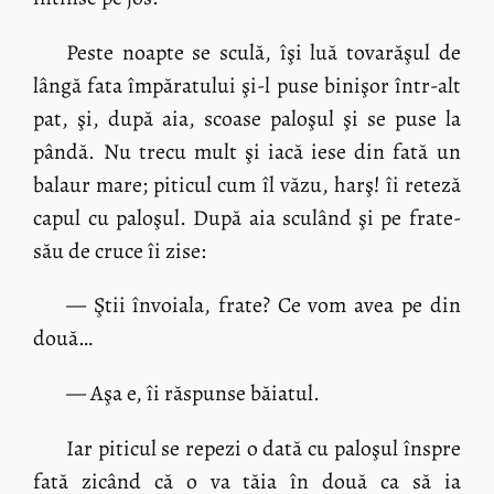
Peste noapte se sculă, îşi luă tovarăşul de
lângă fata împăratului şi-l puse binişor într-alt
pat, şi, după aia, scoase paloşul şi se puse la
pândă. Nu trecu mult şi iacă iese din fată un
balaur mare; piticul cum îl văzu, harş! îi reteză
capul cu paloşul. După aia sculând şi pe frate-
său de cruce îi zise:
— Ştii învoiala, frate? Ce vom avea pe din
două…
— Aşa e, îi răspunse băiatul.
Iar piticul se repezi o dată cu paloşul înspre
fată zicând că o va tăia în două ca să ia