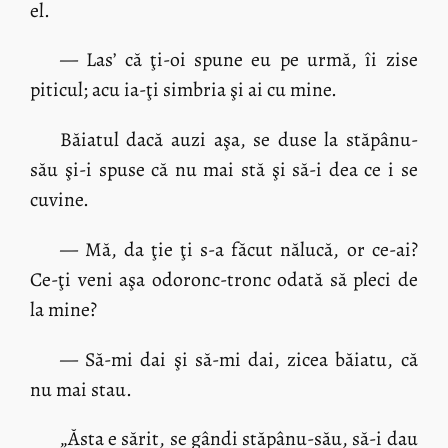
el.
— Las’ că ţi-oi spune eu pe urmă, îi zise
piticul; acu ia-ţi simbria şi ai cu mine.
Băiatul dacă auzi aşa, se duse la stăpânu-
său şi-i spuse că nu mai stă şi să-i dea ce i se
cuvine.
— Mă, da ţie ţi s-a făcut nălucă, or ce-ai?
Ce-ţi veni aşa odoronc-tronc odată să pleci de
la mine?
— Să-mi dai şi să-mi dai, zicea băiatu, că
nu mai stau.
„Ăsta e sărit, se gândi stăpânu-său, să-i dau