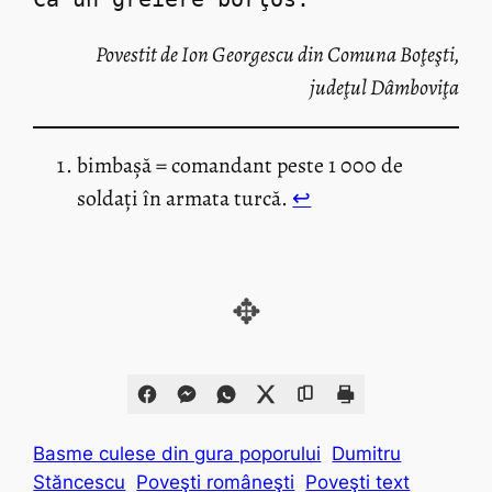
Povestit de Ion Georgescu din Comuna Boţeşti,
judeţul Dâmboviţa
bimbașă = comandant peste 1 000 de
soldați în armata turcă.
↩︎
✥
Basme culese din gura poporului
Dumitru
Stăncescu
Poveşti româneşti
Poveşti text