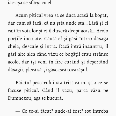
iac-aşa se sfârşi cu el.
Acum piticul vrea să se ducă acasă la bogat,
dar cum să facă, că nu ştia unde sta… Lăsă şi el
caii în voia lor şi ei îl duseră drept acasă… Acolo
porţile încuiate. Căută el şi găsi într-o dăsagă
cheia, descuie şi intră. Dacă intră înăuntru, îl
găsi alte alea când văzu ce bogăţii erau strânse
acolo, dar îşi veni în fire curând şi deşertând
dăsagii, plecă să-şi găsească tovarăşul.
Băiatul pescarului sta trist că nu ştia ce se
făcuse piticul. Când îl văzu, parcă văzu pe
Dumnezeu, aşa se bucură.
— Ce te-ai făcut? unde-ai fost? tot întreba