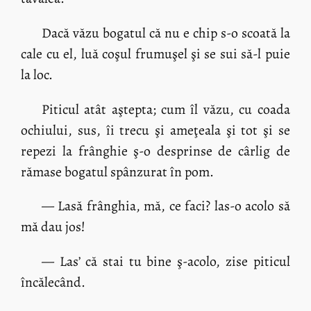
Dacă văzu bogatul că nu e chip s-o scoată la
cale cu el, luă coşul frumuşel şi se sui să-l puie
la loc.
Piticul atât aştepta; cum îl văzu, cu coada
ochiului, sus, îi trecu şi ameţeala şi tot şi se
repezi la frânghie ş-o desprinse de cârlig de
rămase bogatul spânzurat în pom.
— Lasă frânghia, mă, ce faci? las-o acolo să
mă dau jos!
— Las’ că stai tu bine ş-acolo, zise piticul
încălecând.