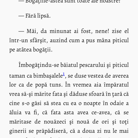
— Bogăţiile-astea sunt toate ale noastre?
— Fără lipsă.
— Măi, da minunat ai fost, nene! zise el
într-un sfârşit, auzind cum a pus mâna piticul
pe atâtea bogăţii.
Îmbogăţindu-se băiatul pescarului şi piticul
1
taman ca bimbaşalele
, se duse vestea de averea
lor ca de popă tuns. În vremea aia împăratul
vrea să-şi mărite fata şi dăduse sfoară în ţară că
cine s-o găsi să stea cu ea o noapte în odaie a
ăluia va fi, că fata asta avea ce-avea, că se
măritase de nouăzeci şi nouă de ori şi toţi
ginerii se prăpădiseră, că a doua zi nu le mai