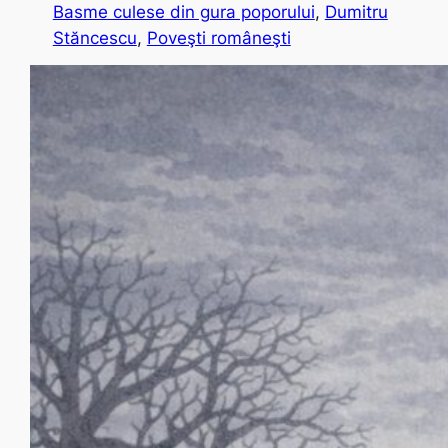
Basme culese din gura poporului
, 
Dumitru
Stăncescu
, 
Poveşti româneşti