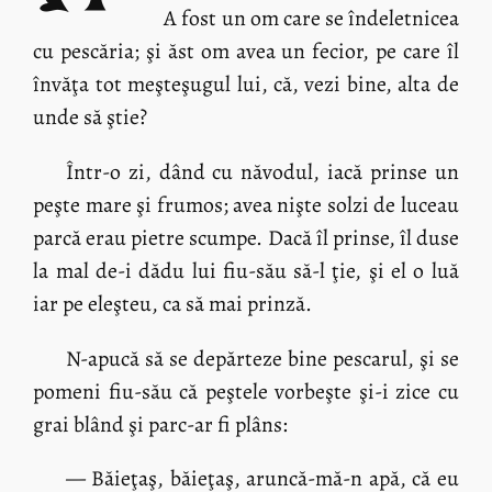
A fost un om care se îndeletnicea
cu pescăria; şi ăst om avea un fecior, pe care îl
învăţa tot meşteşugul lui, că, vezi bine, alta de
unde să ştie?
Într-o zi, dând cu năvodul, iacă prinse un
peşte mare şi frumos; avea nişte solzi de luceau
parcă erau pietre scumpe. Dacă îl prinse, îl duse
la mal de-i dădu lui fiu-său să-l ţie, şi el o luă
iar pe eleşteu, ca să mai prinză.
N-apucă să se depărteze bine pescarul, şi se
pomeni fiu-său că peştele vorbeşte şi-i zice cu
grai blând şi parc-ar fi plâns:
— Băieţaş, băieţaş, aruncă-mă-n apă, că eu