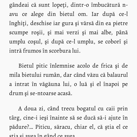
gândeai că sunt lopeţi, dintr-o îmbucătură n-
avu ce alege din bietul om. Iar după ce-l
înghiţi, deschise iar gura şi vărsă din ea pietre
scumpe roşii, şi mai verzi şi mai albe, până
umplu coşul, şi după ce-l umplu, se coborî şi
intră frumos în scorbura lui.
Bietul pitic înlemnise acolo de frica şi de
mila bietului rumân, dar când văzu că balaurul
a intrat în văgăuna lui, o luă şi el înapoi pe
drum şi se-ntoarse acasă.
A doua zi, când trecu bogatul cu caii prin
târg, cine-i ieşi înainte să se ducă să-i ajute în
pădure?… Piticu, săracu, chiar el, că ştia el ce
ştia şi avea în gând ce avea.