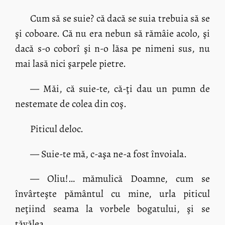
Cum să se suie? că dacă se suia trebuia să se
şi coboare. Că nu era nebun să rămâie acolo, şi
dacă s-o coborî şi n-o lăsa pe nimeni sus, nu
mai lasă nici şarpele pietre.
— Măi, că suie-te, că-ţi dau un pumn de
nestemate de colea din coş.
Piticul deloc.
— Suie-te mă, c-aşa ne-a fost învoiala.
— Oliu!… mămulică Doamne, cum se
învârteşte pământul cu mine, urla piticul
neţiind seama la vorbele bogatului, şi se
tăvălea.