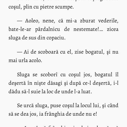
coşul, plin cu pietre scumpe.
— Aoleo, nene, că mi-a zburat vederile,
bate-le-ar pârdalnicu de nestemate!… zicea
sluga de sus din copaciu.
— Ai de scoboară cu el, zise bogatul, şi nu
mai urla acolo.
Sluga se scoborî cu coşul jos, bogatul îl
deşertă în nişte dăsagi şi după ce-l deşertă, i-l
dădu să-l suie la loc de unde l-a luat.
Se urcă sluga, puse coşul la locul lui, şi când
să se dea jos, ia frânghia de unde nu e!