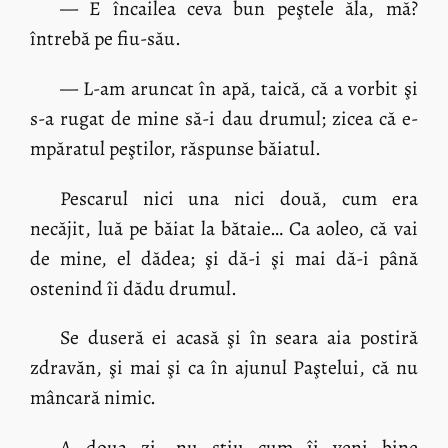
— E încailea ceva bun peştele ăla, mă?
întrebă pe fiu-său.
— L-am aruncat în apă, taică, că a vorbit şi
s-a rugat de mine să-i dau drumul; zicea că e-
mpăratul peştilor, răspunse băiatul.
Pescarul nici una nici două, cum era
necăjit, luă pe băiat la bătaie… Ca aoleo, că vai
de mine, el dădea; şi dă-i şi mai dă-i până
ostenind îi dădu drumul.
Se duseră ei acasă şi în seara aia postiră
zdravăn, şi mai şi ca în ajunul Paştelui, că nu
mâncară nimic.
A doua zi, nu ştiu cum îi veni bine