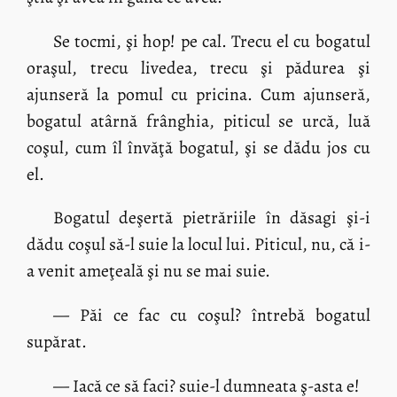
Se tocmi, şi hop! pe cal. Trecu el cu bogatul
oraşul, trecu livedea, trecu şi pădurea şi
ajunseră la pomul cu pricina. Cum ajunseră,
bogatul atârnă frânghia, piticul se urcă, luă
coşul, cum îl învăţă bogatul, şi se dădu jos cu
el.
Bogatul deşertă pietrăriile în dăsagi şi-i
dădu coşul să-l suie la locul lui. Piticul, nu, că i-
a venit ameţeală şi nu se mai suie.
— Păi ce fac cu coşul? întrebă bogatul
supărat.
— Iacă ce să faci? suie-l dumneata ş-asta e!