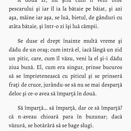
pescarului şi iar îl ia la bătaie pe băiat, şi azi
aşa, mâine iar aşa, se luă, bietul, de gânduri cu
atâta bătaie, şi într-o zi îşi luă câmpii.
Se duse el drept înainte multă vreme şi
dădu de un oraş; cum intră el, iacă lângă un zid
un pitic, care, cum îl văzu, veni la el şi-i dădu
ziua bună. El, cum era singur, prinse bucuros
să se împrietenească cu piticul şi se prinseră
fraţi de cruce, jurându-se să nu se mai desparţă
deloc şi ce-o avea să împarţă în două.
Să împarţă… să împarţă, dar ce să împarţă?
că n-aveau chioară para în buzunar; dacă
văzură, se hotărâră să se bage slugi.