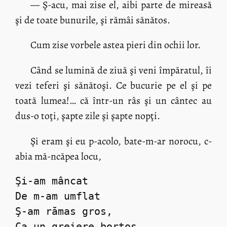
— Ş-acu, mai zise el, aibi parte de mireasă
şi de toate bunurile, şi rămâi sănătos.
Cum zise vorbele astea pieri din ochii lor.
Când se lumină de ziuă şi veni împăratul, îi
vezi teferi şi sănătoşi. Ce bucurie pe el şi pe
toată lumea!… că într-un râs şi un cântec au
dus-o toţi, şapte zile şi şapte nopţi.
Şi eram şi eu p-acolo, bate-m-ar norocu, c-
abia mă-ncăpea locu,
Şi-am mâncat
De m-am umflat
Ş-am rămas gros,
Ca un greiere borţos.