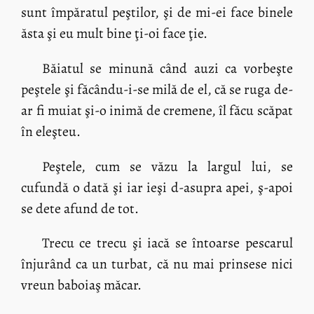
sunt împăratul peştilor, şi de mi-ei face binele
ăsta şi eu mult bine ţi-oi face ţie.
Băiatul se minună când auzi ca vorbeşte
peştele şi făcându-i-se milă de el, că se ruga de-
ar fi muiat şi-o inimă de cremene, îl făcu scăpat
în eleşteu.
Peştele, cum se văzu la largul lui, se
cufundă o dată şi iar ieşi d-asupra apei, ş-apoi
se dete afund de tot.
Trecu ce trecu şi iacă se întoarse pescarul
înjurând ca un turbat, că nu mai prinsese nici
vreun baboiaş măcar.