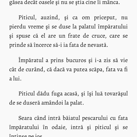
găsea decât oasele şi nu se ştia cine îi mânca.
Piticul, auzind, şi ca om priceput, nu
pierdu vreme şi se duse la palatul împăratului
şi spuse că el are un frate de cruce, care se
prinde să încerce să-i ia fata de nevastă.
Împăratul a prins bucuros şi i-a zis să vie
cât de curând, că dacă va putea scăpa, fata va fi
a lui.
Piticul dădu fuga acasă, şi îşi luă tovarăşul
de se duseră amândoi la palat.
Seara când intră băiatul pescarului cu fata
împăratului în odaie, intră şi piticul şi se
întinse pe jos.