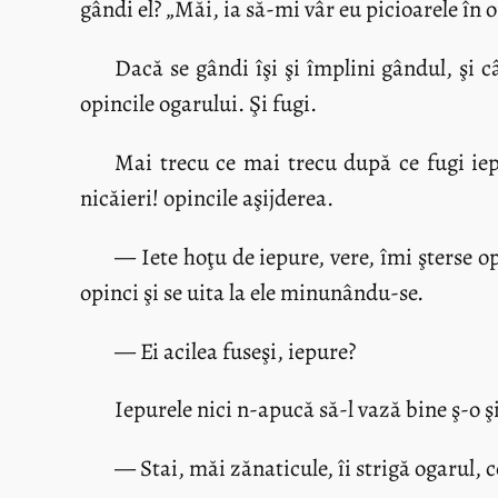
gândi el? „Măi, ia să-mi vâr eu picioarele în 
Dacă se gândi îşi şi împlini gândul, şi 
opincile ogarului. Şi fugi.
Mai trecu ce mai trecu după ce fugi iepur
nicăieri! opincile aşijderea.
— Iete hoţu de iepure, vere, îmi şterse op
opinci şi se uita la ele minunându-se.
— Ei acilea fuseşi, iepure?
Iepurele nici n-apucă să-l vază bine ş-o şi
— Stai, măi zănaticule, îi strigă ogarul, 