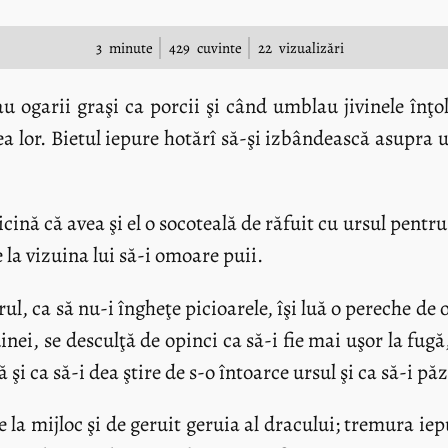
3
minute
429
cuvinte
22
vizualizări
 ogarii graşi ca porcii şi când umblau jivinele înţol
rnea lor. Bietul iepure hotărî să-şi izbândească asupr
cină că avea şi el o socoteală de răfuit cu ursul pentr
 la vizuina lui să-i omoare puii.
rul, ca să nu-i îngheţe picioarele, îşi luă o pereche de o
nei, se desculţă de opinci ca să-i fie mai uşor la fug
ă şi ca să-i dea ştire de s-o întoarce ursul şi ca să-i pă
 la mijloc şi de geruit geruia al dracului; tremura iepu