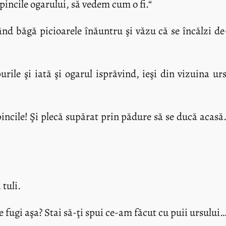
opincile ogarului, să vedem cum o fi.“
când băgă picioarele înăuntru şi văzu că se încălzi d
ile şi iată şi ogarul isprăvind, ieşi din vizuina urs
incile! Şi plecă supărat prin pădure să se ducă acasă.
 tuli.
ce fugi aşa? Stai să-ţi spui ce-am făcut cu puii ursului