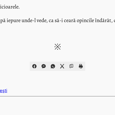
icioarele.
ă iepure unde-l vede, ca să-i ceară opincile îndărăt, c
※
eşti