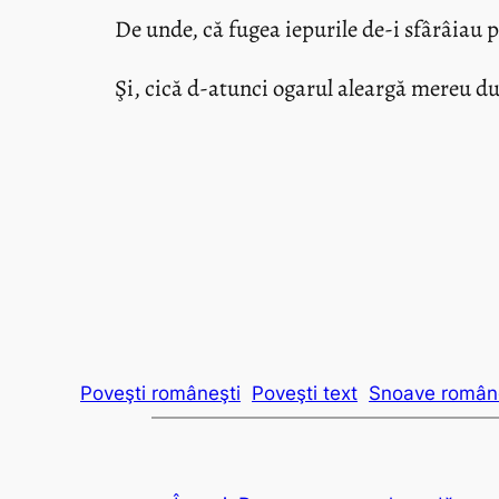
De unde, că fugea iepurile de-i sfârâiau p
Şi, cică d-atunci ogarul aleargă mereu dup
Poveşti româneşti
Poveşti text
Snoave român