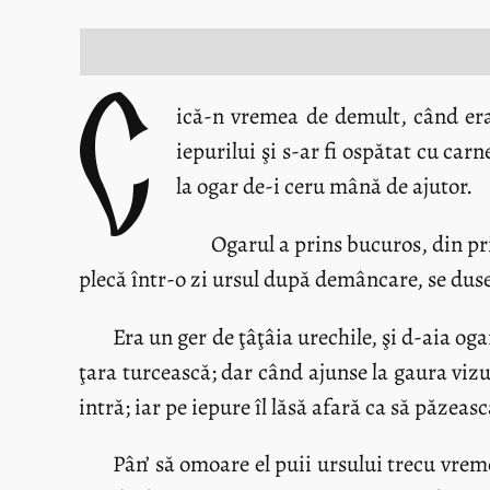
C
ică-n vremea de demult, când erau
iepurilui şi s-ar fi ospătat cu ca
la ogar de-i ceru mână de ajutor.
Ogarul a prins bucuros, din pri
plecă într-o zi ursul după demâncare, se duse
Era un ger de ţâţâia urechile, şi d-aia oga
ţara turcească; dar când ajunse la gaura vizui
intră; iar pe iepure îl lăsă afară ca să păzeasc
Pân’ să omoare el puii ursului trecu vreme