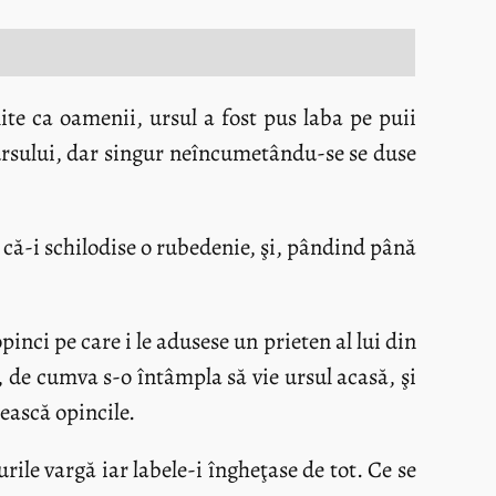
ite ca oamenii, ursul a fost pus laba pe puii
a ursului, dar singur neîncumetându-se se duse
u că-i schilodise o rubedenie, şi, pândind până
pinci pe care i le adusese un prieten al lui din
ă, de cumva s-o întâmpla să vie ursul acasă, şi
zească opincile.
rile vargă iar labele-i îngheţase de tot. Ce se