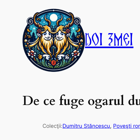
Skip
to
content
Doi Zmei
De ce fuge ogarul d
Colecţii:
Dumitru Stăncescu
, 
Poveşti ro