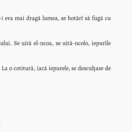
e-i era mai dragă lumea, se hotărî să fugă cu
ului. Se uită el-ncoa, se uită-ncolo, iepurile
 La o cotitură, iacă iepurele, se desculţase de
…