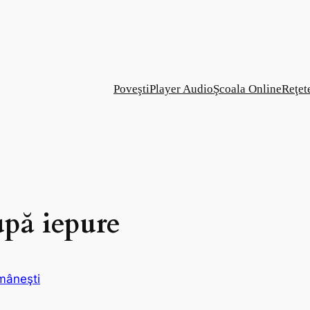
Poveşti
Player Audio
Şcoala Online
Reţet
upă iepure
mâneşti