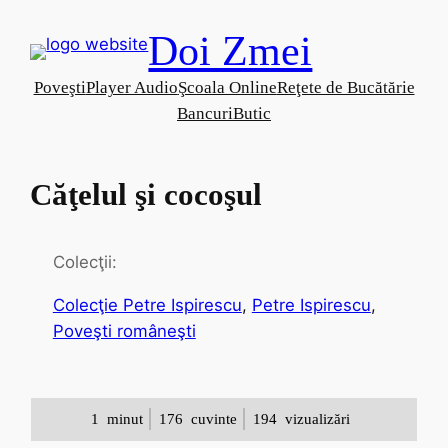
Skip
Doi Zmei
to
content
Poveşti
Player Audio
Şcoala Online
Reţete de Bucătărie
Bancuri
Butic
Căţelul şi cocoşul
Colecţii:
Colecţie Petre Ispirescu
, 
Petre Ispirescu
, 
Poveşti româneşti
1
minut
176
cuvinte
194
vizualizări