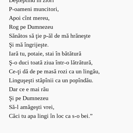
P-oameni muncitori,
Apoi cînt mereu,
Rog pe Dumnezeu
Sănătos să ţie p-ăl de mă hrăneşte
Şi mă îngrijeşte.
Iară tu, potaie, stai în bătătură
Ş-o duci toată ziua într-o lătrătură,
Ce-ţi dă de pe masă rozi ca un lingău,
Linguşeşti stăpînii ca un popîndău.
Dar ce e mai rău
Şi pe Dumnezeu
Să-l amăgeşti vrei,
Căci tu apa lingi în loc ca s-o bei.”