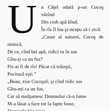
U
n Căţel odată p-un Cocoş
văzînd
Din ciob apă bînd,
În rîs îl lua şi-ncepu să-i zică:
„Cusur al naturei, Cocoş de
nimică,
De ce, cînd bei apă, ridici tu în sus
Gîtu-ţi ca un fus?
Fir-ai fi de rîs! Păcat că trăieşti,
Pocitură eşti.”
„Beau, zise Cocoşul; şi cînd ridic sus
Gîtu-mi ca un fus,
Cat să mulţumesc Domnului că-n lume
M-a lăsat a face tot la fapte bune,
Deşteptînd în ziori