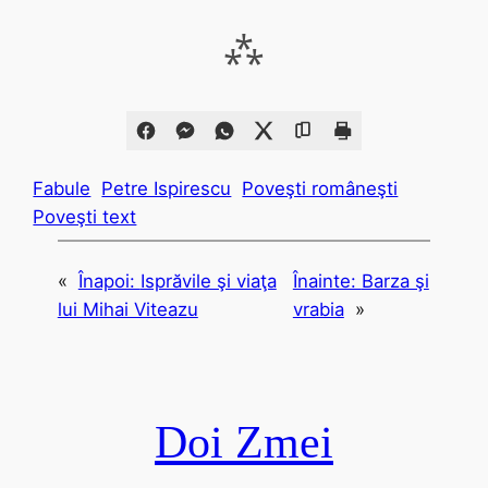
⁂
Fabule
Petre Ispirescu
Poveşti româneşti
Poveşti text
«
Înapoi:
Isprăvile şi viaţa
Înainte:
Barza şi
lui Mihai Viteazu
vrabia
»
Doi Zmei