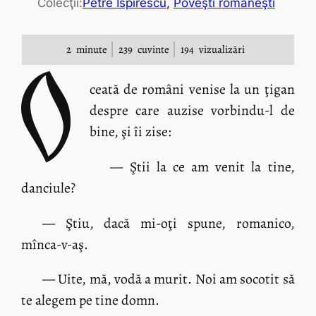
Colecţii:
Petre Ispirescu
, 
Poveşti româneşti
2
minute
239
cuvinte
194
vizualizări
O
ceată de români venise la un ţigan
despre care auzise vorbindu-l de
bine, şi îi zise:
— Ştii la ce am venit la tine,
danciule?
— Ştiu, dacă mi-oţi spune, romanico,
mînca-v-aş.
— Uite, mă, vodă a murit. Noi am socotit să
te alegem pe tine domn.