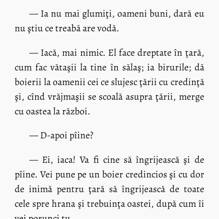
— Ia nu mai glumiţi, oameni buni, dară eu
nu ştiu ce treabă are vodă.
— Iacă, mai nimic. El face dreptate în ţară,
cum fac vătaşii la tine în sălaş; ia birurile; dă
boierii la oamenii cei ce slujesc ţării cu credinţă
şi, cînd vrăjmaşii se scoală asupra ţării, merge
cu oastea la război.
— D-apoi pîine?
— Ei, iaca! Va fi cine să îngrijească şi de
pîine. Vei pune pe un boier credincios şi cu dor
de inimă pentru ţară să îngrijească de toate
cele spre hrana şi trebuinţa oastei, după cum îi
vei porunci tu.