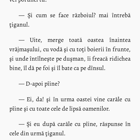
— Şi cum se face războiul? mai întrebă
ţiganul.
— Uite, merge toată oastea înaintea
vrăjmaşului, cu vodă şi cu toţi boierii în frunte,
şi unde întîlneşte pe duşman, îi freacă ridichea
bine, îl dă pe foi şi îl bate ca pe dînsul.
— D-apoi pîine?
— Ei, da! şi în urma oastei vine carăle cu
pîine şi cu toate cele de lipsă oamenilor.
— Şi eu după carăle cu pîine, răspunse în
cele din urmă ţiganul.