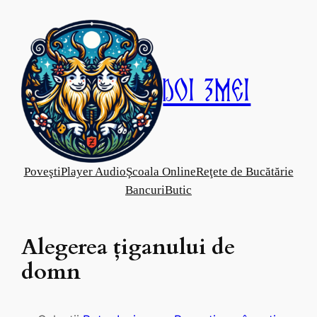
Skip
to
content
Doi Zmei
Poveşti
Player Audio
Şcoala Online
Reţete de Bucătărie
Bancuri
Butic
Alegerea ţiganului de
domn