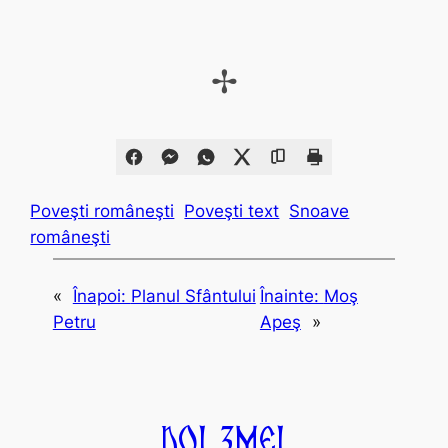
✢
Poveşti româneşti
Poveşti text
Snoave
româneşti
«
Înapoi:
Planul Sfântului
Înainte:
Moş
Petru
Apeş
»
Doi Zmei