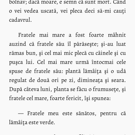
bolnav; dacă moare, e semn că sunt mort. Când
o vei vedea uscată, vei pleca deci să-mi cauţi
cadavrul.
Fratele mai mare a fost foarte mâhnit
auzind că fratele său îl părăseşte; şi-au luat
rămas bun, şi cel mai mic plecă cu câinele şi cu
puşca lui. Cel mai mare urmă întocmai cele
spuse de fratele său: plantă lămâiţa şi o udă
regulat de două ori pe zi, dimineaţa şi seara.
După câteva luni, planta se făcu o frumuseţe, şi
fratele cel mare, foarte fericit, îşi spunea:
— Fratele meu este sănătos, pentru că
lămâiţa este verde.