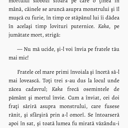
mortului slobozi sfoara pe care o ţinea în
mână, câinele se aruncă asupra monstrului şi îl
muşcă cu furie, în timp ce stăpânul lui îi dădea
în acelaşi timp lovituri puternice.
Kaka
, pe
jumătate mort, strigă:
— Nu mă ucide, şi-l voi învia pe fratele tău
mai mic!
Fratele cel mare primi învoiala şi încetă să-l
mai lovească. Toţi trei s-au dus la locul unde
zăcea cadavrul;
Kaka
frecă osemintele de
pământ şi mortul învie. Cum a înviat, cei doi
fraţi săriră asupra monstrului, care fusese
rănit, şi sfârşiră prin a-l omorî. Se întoarseră
apoi în sat, şi toată lumea fu mirată văzându-i