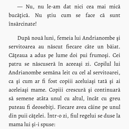
— Nu, nu le-am dat nici cea mai mică
bucăţică. Nu ştiu cum se face că sunt
însărcinate!
După nouă luni, femeia lui Andrianombe şi
servitoarea au născut fiecare câte un băiat.
Căţeaua a adus pe lume doi pui frumoşi. Cei
patru se născuseră în aceeaşi zi. Copilul lui
Andrianombe semăna leit cu cel al servitoarei,
ca şi cum ar fi fost copiii aceluiaşi tată şi ai
aceleiaşi mame. Copiii crescură şi continuară
să semene atâta unul cu altul, încât cu greu
puteau fi deosebiţi. Fiecare avea câine pe unul
din puii căţelei. Într-o zi, fiul regelui se duse la
mama lui şi-i spuse: