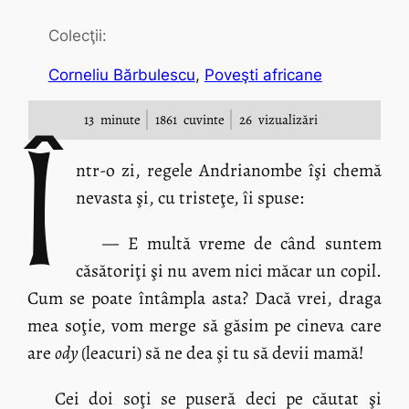
Colecţii:
Corneliu Bărbulescu
, 
Poveşti africane
13
minute
1861
cuvinte
26
vizualizări
Î
ntr-o zi, regele Andrianombe îşi chemă
nevasta şi, cu tristeţe, îi spuse:
— E multă vreme de când suntem
căsătoriţi şi nu avem nici măcar un copil.
Cum se poate întâmpla asta? Dacă vrei, draga
mea soţie, vom merge să găsim pe cineva care
are
ody
(leacuri) să ne dea şi tu să devii mamă!
Cei doi soţi se puseră deci pe căutat şi