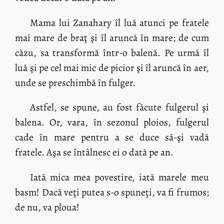
Mama lui Zanahary îl luă atunci pe fratele
mai mare de braţ şi îl aruncă în mare; de cum
căzu, sa transformă într-o balenă. Pe urmă îl
luă şi pe cel mai mic de picior şi îl aruncă în aer,
unde se preschimbă în fulger.
Astfel, se spune, au fost făcute fulgerul şi
balena. Or, vara, în sezonul ploios, fulgerul
cade în mare pentru a se duce să-şi vadă
fratele. Aşa se întâlnesc ei o dată pe an.
Iată mica mea povestire, iată marele meu
basm! Dacă veţi putea s-o spuneţi, va fi frumos;
de nu, va ploua!