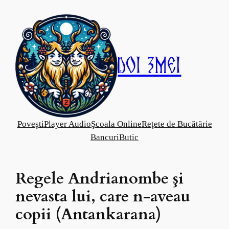
Skip
to
content
Doi Zmei
Poveşti
Player Audio
Şcoala Online
Reţete de Bucătărie
Bancuri
Butic
Regele Andrianombe şi
nevasta lui, care n-aveau
copii (Antankarana)