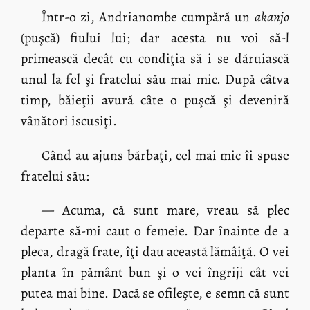
Într-o zi, Andrianombe cumpără un
akanjo
(puşcă) fiului lui; dar acesta nu voi să-l
primească decât cu condiţia să i se dăruiască
unul la fel şi fratelui său mai mic. După câtva
timp, băieţii avură câte o puşcă şi deveniră
vânători iscusiţi.
Când au ajuns bărbaţi, cel mai mic îi spuse
fratelui său:
— Acuma, că sunt mare, vreau să plec
departe să-mi caut o femeie. Dar înainte de a
pleca, dragă frate, îţi dau această lămâiţă. O vei
planta în pământ bun şi o vei îngriji cât vei
putea mai bine. Dacă se ofileşte, e semn că sunt