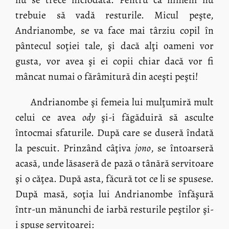
trebuie să vadă resturile. Micul peşte,
Andrianombe, se va face mai târziu copil în
pântecul soţiei tale, şi dacă alţi oameni vor
gusta, vor avea şi ei copii chiar dacă vor fi
mâncat numai o fărâmitură din aceşti peşti!
Andrianombe şi femeia lui mulţumiră mult
celui ce avea
ody
şi-i făgăduiră să asculte
întocmai sfaturile. După care se duseră îndată
la pescuit. Prinzând câţiva
jono
, se întoarseră
acasă, unde lăsaseră de pază o tânără servitoare
şi o căţea. După asta, făcură tot ce li se spusese.
După masă, soţia lui Andrianombe înfăşură
într-un mănunchi de iarbă resturile peştilor şi-
i spuse servitoarei: