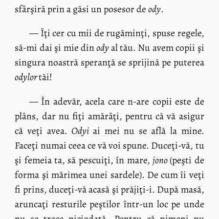
sfârşiră prin a găsi un posesor de
ody
.
— Îţi cer cu mii de rugăminţi, spuse regele,
să-mi dai şi mie din
ody
al tău. Nu avem copii şi
singura noastră speranţă se sprijină pe puterea
odylor
tăi!
— În adevăr, acela care n-are copii este de
plâns, dar nu fiţi amărâţi, pentru că vă asigur
că veţi avea.
Odyi
ai mei nu se află la mine.
Faceţi numai ceea ce vă voi spune. Duceţi-vă, tu
şi femeia ta, să pescuiţi, în mare,
jono
(peşti de
forma şi mărimea unei sardele). De cum îi veţi
fi prins, duceţi-vă acasă şi prăjiţi-i. După masă,
aruncaţi resturile peştilor într-un loc pe unde
nu se trece niciodată. Pentru că nimeni nu