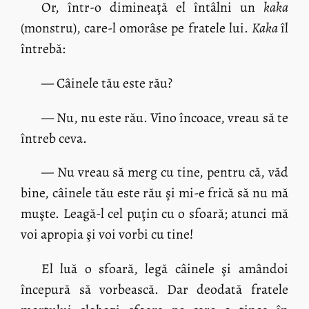
Or, într-o dimineaţă el întâlni un
kaka
(monstru), care-l omorâse pe fratele lui.
Kaka
îl
întrebă:
— Câinele tău este rău?
— Nu, nu este rău. Vino încoace, vreau să te
întreb ceva.
— Nu vreau să merg cu tine, pentru că, văd
bine, câinele tău este rău şi mi-e frică să nu mă
muşte. Leagă-l cel puţin cu o sfoară; atunci mă
voi apropia şi voi vorbi cu tine!
El luă o sfoară, legă câinele şi amândoi
începură să vorbească. Dar deodată fratele