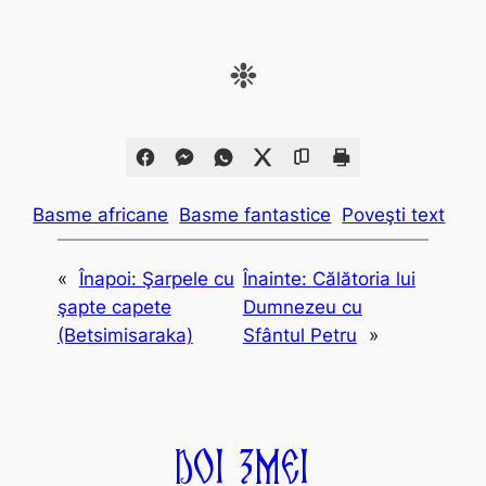
❉
Basme africane
Basme fantastice
Poveşti text
«
Înapoi:
Şarpele cu
Înainte:
Călătoria lui
şapte capete
Dumnezeu cu
(Betsimisaraka)
Sfântul Petru
»
Doi Zmei