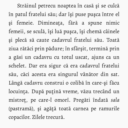
Străinul petrecu noaptea în casă şi se culcă
în patul fratelui său; dar îşi puse puşca între el
şi femeie. Dimineaţa, fără a spune nimic
femeii, se sculă, îşi luă puşca, îşi chemă câinele
şi plecă să caute cadavrul fratelui său. Toată
ziua rătăci prin pădure; în sfârşit, termină prin
a găsi un cadavru cu totul uscat, ajuns ca un
schelet. Dar era sigur că era cadavrul fratelui
său, căci acesta era singurul vânător din sat.
Lângă cadavru construi o colibă în care-şi făcu
locuinţa. După puţină vreme, văzu trecând un
mistreţ, pe care-l omorî. Pregăti îndată
sala
(pastramă), şi agăţă toată carnea pe ramurile
copacilor. Zilele trecură.