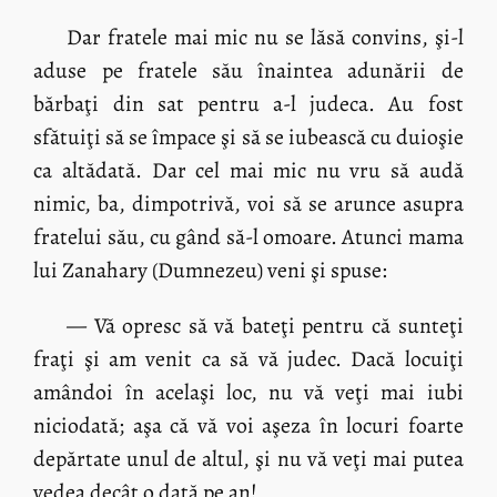
Dar fratele mai mic nu se lăsă convins, şi-l
aduse pe fratele său înaintea adunării de
bărbaţi din sat pentru a-l judeca. Au fost
sfătuiţi să se împace şi să se iubească cu duioşie
ca altădată. Dar cel mai mic nu vru să audă
nimic, ba, dimpotrivă, voi să se arunce asupra
fratelui său, cu gând să-l omoare. Atunci mama
lui Zanahary (Dumnezeu) veni şi spuse:
— Vă opresc să vă bateţi pentru că sunteţi
fraţi şi am venit ca să vă judec. Dacă locuiţi
amândoi în acelaşi loc, nu vă veţi mai iubi
niciodată; aşa că vă voi aşeza în locuri foarte
depărtate unul de altul, şi nu vă veţi mai putea
vedea decât o dată pe an!