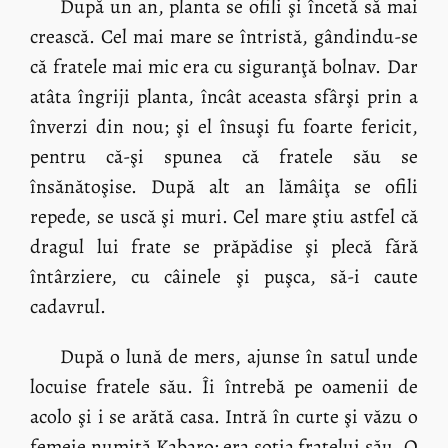
După un an, planta se ofili şi încetă să mai
crească. Cel mai mare se întristă, gândindu-se
că fratele mai mic era cu siguranţă bolnav. Dar
atâta îngriji planta, încât aceasta sfârşi prin a
înverzi din nou; şi el însuşi fu foarte fericit,
pentru că-şi spunea că fratele său se
însănătoşise. După alt an lămâiţa se ofili
repede, se uscă şi muri. Cel mare ştiu astfel că
dragul lui frate se prăpădise şi plecă fără
întârziere, cu câinele şi puşca, să-i caute
cadavrul.
După o lună de mers, ajunse în satul unde
locuise fratele său. Îi întrebă pe oamenii de
acolo şi i se arătă casa. Intră în curte şi văzu o
femeie numită Kabaro: era soţia fratelui său. O