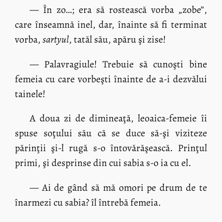
— În zo…; era să rostească vorba „zobe”,
care înseamnă inel, dar, înainte să fi terminat
vorba,
sartyul
, tatăl său, apăru şi zise!
— Palavragiule! Trebuie să cunoşti bine
femeia cu care vorbeşti înainte de a-i dezvălui
tainele!
A doua zi de dimineaţă, leoaica-femeie îi
spuse soţului său că se duce să-şi viziteze
părinţii şi-l rugă s-o întovărăşească. Prinţul
primi, şi desprinse din cui sabia s-o ia cu el.
— Ai de gând să mă omori pe drum de te
înarmezi cu sabia? îl întrebă femeia.