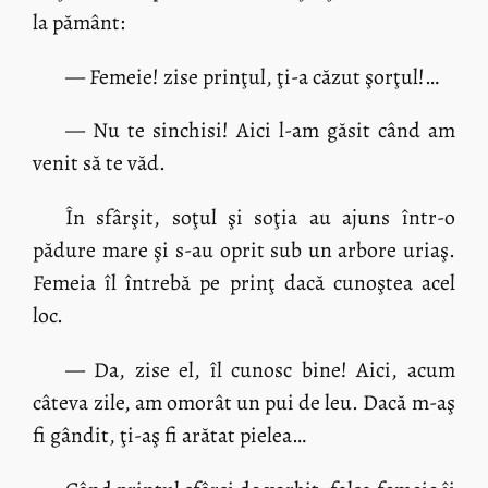
la pământ:
— Femeie! zise prinţul, ţi-a căzut şorţul!…
— Nu te sinchisi! Aici l-am găsit când am
venit să te văd.
În sfârşit, soţul şi soţia au ajuns într-o
pădure mare şi s-au oprit sub un arbore uriaş.
Femeia îl întrebă pe prinţ dacă cunoştea acel
loc.
— Da, zise el, îl cunosc bine! Aici, acum
câteva zile, am omorât un pui de leu. Dacă m-aş
fi gândit, ţi-aş fi arătat pielea…