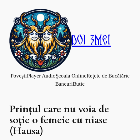
Skip
to
content
Doi Zmei
Poveşti
Player Audio
Şcoala Online
Reţete de Bucătărie
Bancuri
Butic
Prinţul care nu voia de
soţie o femeie cu niase
(Hausa)