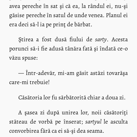
avea pereche în sat şi că ea, la rândul ei, nu-şi
găsise pereche în satul de unde venea. Planul ei
era deci să-l ia pe prinţ de bărbat.
Ştirea a fost dusă fiului de
sarty
. Acesta
porunci să-i fie adusă tânăra fată şi îndată ce-o
văzu spuse:
— Într-adevăr, mi-am găsit astăzi tovarăşa
care-mi trebuie!
Căsătoria lor fu sărbătorită chiar a doua zi.
A şasea zi după unirea lor, noii căsătoriţi
stăteau de vorbă pe înserat;
sartyul
le asculta
convorbirea fără ca ei să-şi dea seama.