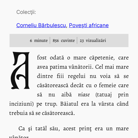
Colecţii:
Corneliu Bărbulescu
, 
Poveşti africane
6
minute
856
cuvinte
23
vizualizări
A
fost odată o mare căpetenie, care
avea patima vânătorii. Cel mai mare
dintre fiii regelui nu voia să se
căsătorească decât cu o femeie care
să nu aibă
niase
(tatuaj prin
inciziuni) pe trup. Băiatul era la vârsta când
trebuia să se căsătorească.
Ca şi tatăl său, acest prinţ era un mare
vânător.