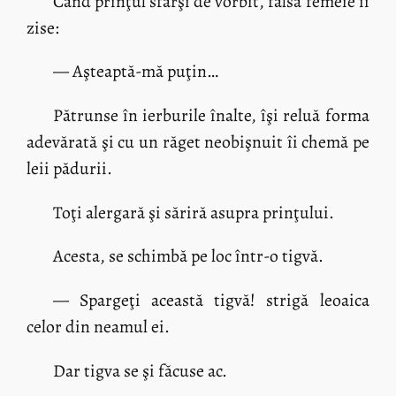
Când prinţul sfârşi de vorbit, falsa femeie îi
zise:
— Aşteaptă-mă puţin…
Pătrunse în ierburile înalte, îşi reluă forma
adevărată şi cu un răget neobişnuit îi chemă pe
leii pădurii.
Toţi alergară şi săriră asupra prinţului.
Acesta, se schimbă pe loc într-o tigvă.
— Spargeţi această tigvă! strigă leoaica
celor din neamul ei.
Dar tigva se şi făcuse ac.