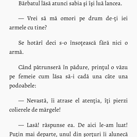
Bărbatul lăsă atunci sabia şi îşi luă lancea.
— Vrei să mă omori pe drum de-ţi iei
armele cu tine?
Se hotărî deci s-o însoţească fără nici o
armă.
Când pătrunseră în pădure, prinţul o văzu
pe femeie cum lăsa să-i cadă una câte una
podoabele:
— Nevastă, îi atrase el atenţia, îţi pierzi
colierele de mărgele!
— Lasă! răspunse ea. De aici le-am luat!
Puţin mai departe, unul din şorţuri îi alunecă