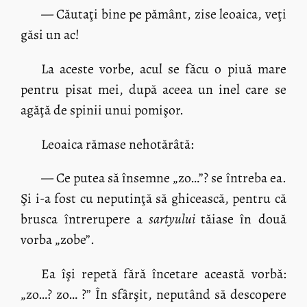
— Căutaţi bine pe pământ, zise leoaica, veţi
găsi un ac!
La aceste vorbe, acul se făcu o piuă mare
pentru pisat mei, după aceea un inel care se
agăţă de spinii unui pomişor.
Leoaica rămase nehotărâtă:
— Ce putea să însemne „zo…”? se întreba ea.
Şi i-a fost cu neputinţă să ghicească, pentru că
brusca întrerupere a
sartyului
tăiase în două
vorba „zobe”.
Ea îşi repetă fără încetare această vorbă:
„zo…? zo… ?” În sfârşit, neputând să descopere