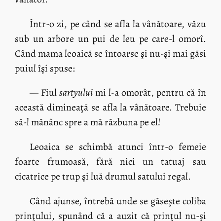
Într-o zi, pe când se afla la vânătoare, văzu
sub un arbore un pui de leu pe care-l omorî.
Când mama leoaică se întoarse şi nu-şi mai găsi
puiul îşi spuse:
— Fiul
sartyului
mi l-a omorât, pentru că în
această dimineaţă se afla la vânătoare. Trebuie
să-l mănânc spre a mă răzbuna pe el!
Leoaica se schimbă atunci într-o femeie
foarte frumoasă, fără nici un tatuaj sau
cicatrice pe trup şi luă drumul satului regal.
Când ajunse, întrebă unde se găseşte coliba
prinţului, spunând că a auzit că prinţul nu-şi