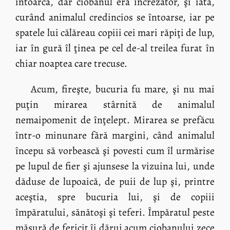
întoarcă, dar ciobanul era încrezător, şi iată,
curând animalul credincios se întoarse, iar pe
spatele lui călăreau copiii cei mari răpiţi de lup,
iar în gură îl ţinea pe cel de-al treilea furat în
chiar noaptea care trecuse.
Acum, fireşte, bucuria fu mare, şi nu mai
puţin mirarea stârnită de animalul
nemaipomenit de înţelept. Mirarea se prefăcu
într-o minunare fără margini, când animalul
începu să vorbească şi povesti cum îl urmărise
pe lupul de fier şi ajunsese la vizuina lui, unde
dăduse de lupoaică, de puii de lup şi, printre
aceştia, spre bucuria lui, şi de copiii
împăratului, sănătoşi şi teferi. Împăratul peste
măsură de fericit îi dărui acum ciobanului zece