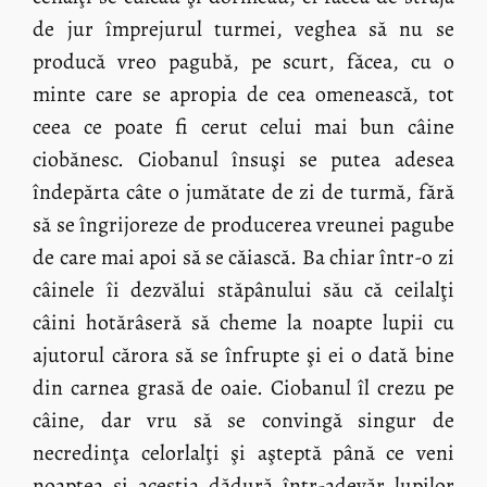
de jur împrejurul turmei, veghea să nu se
producă vreo pagubă, pe scurt, făcea, cu o
minte care se apropia de cea omenească, tot
ceea ce poate fi cerut celui mai bun câine
ciobănesc. Ciobanul însuşi se putea adesea
îndepărta câte o jumătate de zi de turmă, fără
să se îngrijoreze de producerea vreunei pagube
de care mai apoi să se căiască. Ba chiar într-o zi
câinele îi dezvălui stăpânului său că ceilalţi
câini hotărâseră să cheme la noapte lupii cu
ajutorul cărora să se înfrupte şi ei o dată bine
din carnea grasă de oaie. Ciobanul îl crezu pe
câine, dar vru să se convingă singur de
necredinţa celorlalţi şi aşteptă până ce veni
noaptea şi aceştia dădură într-adevăr lupilor