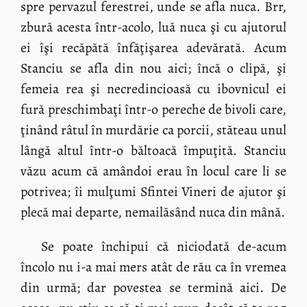
spre pervazul ferestrei, unde se afla nuca. Brr,
zbură acesta într-acolo, luă nuca şi cu ajutorul
ei îşi recăpătă înfăţişarea adevărată. Acum
Stanciu se afla din nou aici; încă o clipă, şi
femeia rea şi necredincioasă cu ibovnicul ei
fură preschimbaţi într-o pereche de bivoli care,
ţinând râtul în murdărie ca porcii, stăteau unul
lângă altul într-o băltoacă împuţită. Stanciu
văzu acum că amândoi erau în locul care li se
potrivea; îi mulţumi Sfintei Vineri de ajutor şi
plecă mai departe, nemailăsând nuca din mână.
Se poate închipui că niciodată de-acum
încolo nu i-a mai mers atât de rău ca în vremea
din urmă; dar povestea se termină aici. De