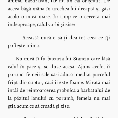
animal năzdrăvan, iar nu un cal obişnuit. De
aceea băgă mâna în urechea lui dreaptă şi găsi
acolo o nucă mare. În timp ce o cerceta mai
îndeaproape, calul vorbi şi zise:
— Această nucă o să-ţi dea tot ceea ce îţi
pofteşte inima.
Nu mică îi fu bucuria lui Stanciu care lăsă
calul în pace şi se duse acasă. Ajuns acolo, îi
porunci femeii sale să-i aducă imediat purcelul
fript din cuptor, căci îi este foame. Mirată mai
întâi de reîntoarcerea grabnică a bărbatului de
la păzitul lanului cu porumb, femeia nu mai
ştia acum ce să creadă şi zise: