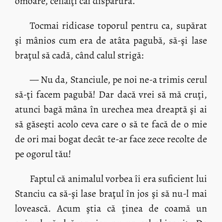
omoare, ceilalţi cai dispărură.
Tocmai ridicase toporul pentru ca, supărat
şi mânios cum era de atâta pagubă, să-şi lase
braţul să cadă, când calul strigă:
— Nu da, Stanciule, pe noi ne-a trimis cerul
să-ţi facem pagubă! Dar dacă vrei să mă cruţi,
atunci bagă mâna în urechea mea dreaptă şi ai
să găseşti acolo ceva care o să te facă de o mie
de ori mai bogat decât te-ar face zece recolte de
pe ogorul tău!
Faptul că animalul vorbea îi era suficient lui
Stanciu ca să-şi lase braţul în jos şi să nu-l mai
lovească. Acum ştia că ţinea de coamă un