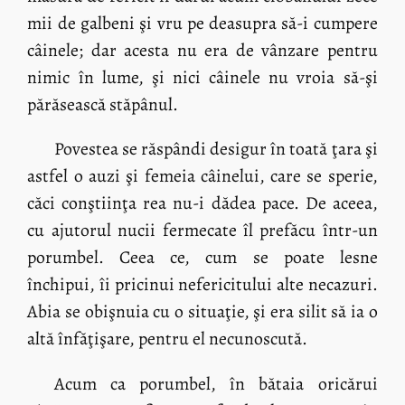
mii de galbeni şi vru pe deasupra să-i cumpere
câinele; dar acesta nu era de vânzare pentru
nimic în lume, şi nici câinele nu vroia să-şi
părăsească stăpânul.
Povestea se răspândi desigur în toată ţara şi
astfel o auzi şi femeia câinelui, care se sperie,
căci conştiinţa rea nu-i dădea pace. De aceea,
cu ajutorul nucii fermecate îl prefăcu într-un
porumbel. Ceea ce, cum se poate lesne
închipui, îi pricinui nefericitului alte necazuri.
Abia se obişnuia cu o situaţie, şi era silit să ia o
altă înfăţişare, pentru el necunoscută.
Acum ca porumbel, în bătaia oricărui