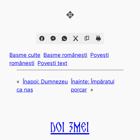
✥
Basme culte
Basme româneşti
Poveşti
româneşti
Poveşti text
«
Înapoi:
Dumnezeu
Înainte:
Împăratul
ca naş
porcar
»
Doi Zmei