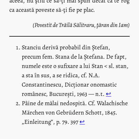
aceea, nu ştiu ce să-ţi mai spun decât că te rog
ca această poveste să-ţi fie pe plac.
(Povestit de Trăilă Sălitraru, ţăran din Iam)
Stanciu derivă probabil din Ștefan,
precum fem. Stana de la Ștefana. De fapt,
numele este o sufixare a lui Stan < sl. stan,
a sta în sus, a se ridica, cf. N.A.
Constantinescu, Dicționar onomastic
românesc, București, 1963 — n.t.
↩︎
Pâine de mălai nedospită. Cf. Walachische
Märchen von Gebrüdern Schott, 1845.
„Einleitung”, p. 79. 397
↩︎