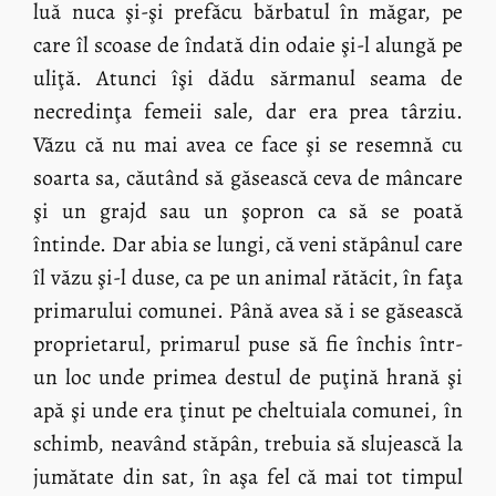
luă nuca şi-şi prefăcu bărbatul în măgar, pe
care îl scoase de îndată din odaie şi-l alungă pe
uliţă. Atunci îşi dădu sărmanul seama de
necredinţa femeii sale, dar era prea târziu.
Văzu că nu mai avea ce face şi se resemnă cu
soarta sa, căutând să găsească ceva de mâncare
şi un grajd sau un şopron ca să se poată
întinde. Dar abia se lungi, că veni stăpânul care
îl văzu şi-l duse, ca pe un animal rătăcit, în faţa
primarului comunei. Până avea să i se găsească
proprietarul, primarul puse să fie închis într-
un loc unde primea destul de puţină hrană şi
apă şi unde era ţinut pe cheltuiala comunei, în
schimb, neavând stăpân, trebuia să slujească la
jumătate din sat, în aşa fel că mai tot timpul