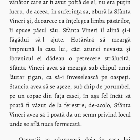
vânător care ar fi avut poftă de el, nu era puţin
lucru, de aceea, în suferinţa sa, zbură la Sfânta
Vineri şi, deoarece ea înţelegea limba păsărilor,
îi spuse păsul său. Sfânta Vineri îl alină şi-i
făgădui să-l ajute. Hotărâră să meargă
împreună la casa lui, căci atunci nevasta şi
ibovnicul ei dădeau o petrecere strălucită.
Sfânta Vineri avea să meargă sub chipul unui
lăutar ţigan, ca să-i înveselească pe oaspeţi.
Stanciu avea să se aşeze, sub chip de porumbel,
pe un copac din faţa casei, în aşa fel încât să
poată fi văzut de la ferestre; de-acolo, Sfânta
Vineri avea să-i poată da un semn privind locul
unde se află nuca fermecată.
Oaspeţii se adunaseră deja în casa lui