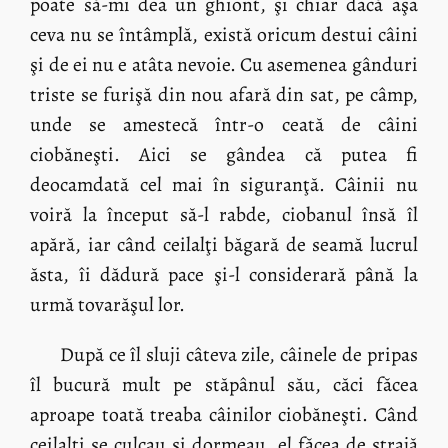
poate să-mi dea un ghiont, şi chiar dacă aşa
ceva nu se întâmplă, există oricum destui câini
şi de ei nu e atâta nevoie. Cu asemenea gânduri
triste se furişă din nou afară din sat, pe câmp,
unde se amestecă într-o ceată de câini
ciobăneşti. Aici se gândea că putea fi
deocamdată cel mai în siguranţă. Câinii nu
voiră la început să-l rabde, ciobanul însă îl
apără, iar când ceilalţi băgară de seamă lucrul
ăsta, îi dădură pace şi-l considerară până la
urmă tovarăşul lor.
După ce îl sluji câteva zile, câinele de pripas
îl bucură mult pe stăpânul său, căci făcea
aproape toată treaba câinilor ciobăneşti. Când
ceilalţi se culcau şi dormeau, el făcea de strajă