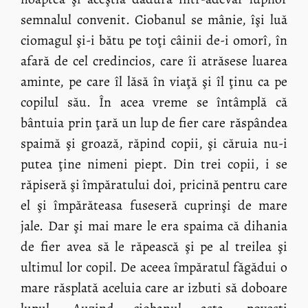
semnalul convenit. Ciobanul se mânie, îşi luă
ciomagul şi-i bătu pe toţi câinii de-i omorî, în
afară de cel credincios, care îi atrăsese luarea
aminte, pe care îl lăsă în viaţă şi îl ţinu ca pe
copilul său. În acea vreme se întâmplă că
bântuia prin ţară un lup de fier care răspândea
spaimă şi groază, răpind copii, şi căruia nu-i
putea ţine nimeni piept. Din trei copii, i se
răpiseră şi împăratului doi, pricină pentru care
el şi împărăteasa fuseseră cuprinşi de mare
jale. Dar şi mai mare le era spaima că dihania
de fier avea să le răpească şi pe al treilea şi
ultimul lor copil. De aceea împăratul făgădui o
mare răsplată aceluia care ar izbuti să doboare