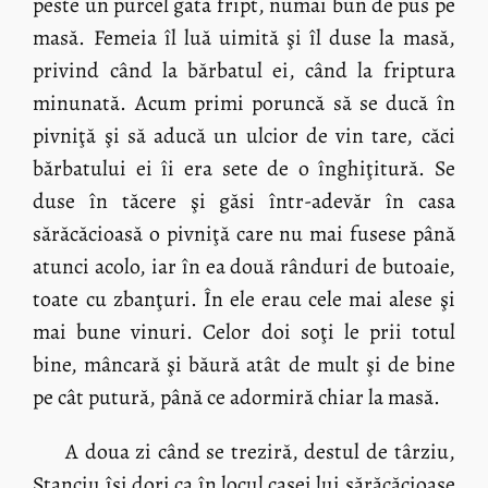
peste un purcel gata fript, numai bun de pus pe
masă. Femeia îl luă uimită şi îl duse la masă,
privind când la bărbatul ei, când la friptura
minunată. Acum primi poruncă să se ducă în
pivniţă şi să aducă un ulcior de vin tare, căci
bărbatului ei îi era sete de o înghiţitură. Se
duse în tăcere şi găsi într-adevăr în casa
sărăcăcioasă o pivniţă care nu mai fusese până
atunci acolo, iar în ea două rânduri de butoaie,
toate cu zbanţuri. În ele erau cele mai alese şi
mai bune vinuri. Celor doi soţi le prii totul
bine, mâncară şi băură atât de mult şi de bine
pe cât putură, până ce adormiră chiar la masă.
A doua zi când se treziră, destul de târziu,
Stanciu îşi dori ca în locul casei lui sărăcăcioase