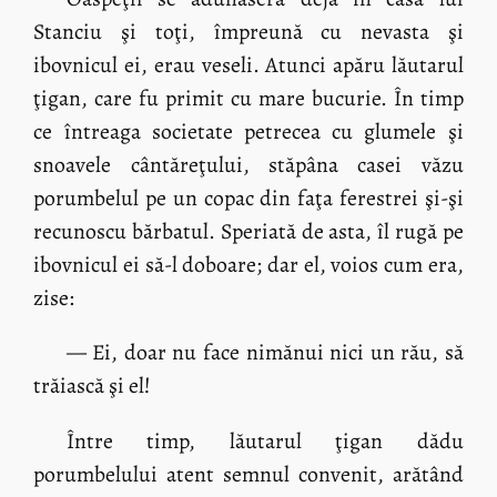
Stanciu şi toţi, împreună cu nevasta şi
ibovnicul ei, erau veseli. Atunci apăru lăutarul
ţigan, care fu primit cu mare bucurie. În timp
ce întreaga societate petrecea cu glumele şi
snoavele cântăreţului, stăpâna casei văzu
porumbelul pe un copac din faţa ferestrei şi-şi
recunoscu bărbatul. Speriată de asta, îl rugă pe
ibovnicul ei să-l doboare; dar el, voios cum era,
zise:
— Ei, doar nu face nimănui nici un rău, să
trăiască şi el!
Între timp, lăutarul ţigan dădu
porumbelului atent semnul convenit, arătând