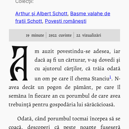
Colecţii:
Arthur şi Albert Schott
, 
Basme valahe de
fraţii Schott
, 
Poveşti româneşti
19
minute
2922
cuvinte
22
vizualizări
A
m auzit povestindu-se adesea, iar
dacă aş fi un cărturar, v-aş dovedi şi
cu ajutorul cărţilor, că trăia odată
1
un om pe care îl chema Stanciu
. N-
avea decât un pogon de pământ, pe care îl
semăna în fiecare an cu porumbul de care avea
trebuinţă pentru gospodăria lui sărăcăcioasă.
Odată, când porumbul tocmai începea să se
coacă, descoperi că peste noapte fuseseră