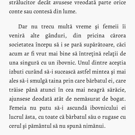
strălucitor decât avusese vreodată parte orice
conte sau contesă din lume.
Dar nu trecu multă vreme şi femeii îi
veniră alte gânduri, din pricina cărora
societatea începu să i se pară supărătoare, căci
acum ar fi vrut mai bine să întreţină relaţii de
una singură cu un ibovnic. Unul dintre aceştia
izbuti curând să-i sucească astfel mintea şi mai
ales să-i smulgă taina prin care bărbatul ei, care
trăise până atunci în cea mai neagră sărăcie,
ajunsese deodată atât de nemăsurat de bogat.
Femeia nu putu să-i ascundă ibovnicului ei
lucrul ăsta, cu toate că bărbatul său o rugase cu
cerul şi pământul să nu spună nimănui.