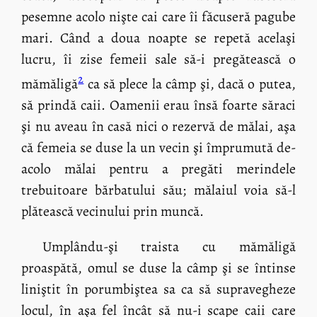
pesemne acolo nişte cai care îi făcuseră pagube
mari. Când a doua noapte se repetă acelaşi
lucru, îi zise femeii sale să-i pregătească o
2
mămăligă
ca să plece la câmp şi, dacă o putea,
să prindă caii. Oamenii erau însă foarte săraci
şi nu aveau în casă nici o rezervă de mălai, aşa
că femeia se duse la un vecin şi împrumută de-
acolo mălai pentru a pregăti merindele
trebuitoare bărbatului său; mălaiul voia să-l
plătească vecinului prin muncă.
Umplându-şi traista cu mămăligă
proaspătă, omul se duse la câmp şi se întinse
liniştit în porumbiştea sa ca să supravegheze
locul, în aşa fel încât să nu-i scape caii care