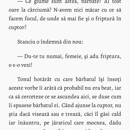
— Ce glume sunt astea, bărbate? Ai fost
oare la cârciumă? N-avem nici măcar cu ce să
facem focul, de unde să mai fie şi o friptură în
cuptor?
Stanciu o îndemnă din nou:
— Du-te tu numai, femeie, şi adu friptura,
o s-o vezi!
Tonul hotărât cu care bărbatul îşi însoţi
aceste vorbe îi arătă că probabil nu era beat, iar
ca să cerceteze ce se ascundea aici, se duse cum
îi spusese bărbatul ei. Când ajunse la cuptor, nu
ştia dacă visează sau e trează, căci îl găsi cald
iar înăuntru, pe jăraticul care mocnea, dădu