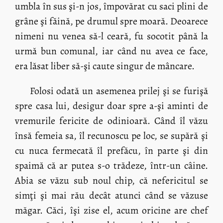
umbla în sus şi-n jos, împovărat cu saci plini de
grâne şi făină, pe drumul spre moară. Deoarece
nimeni nu venea să-l ceară, fu socotit până la
urmă bun comunal, iar când nu avea ce face,
era lăsat liber să-şi caute singur de mâncare.
Folosi odată un asemenea prilej şi se furişă
spre casa lui, desigur doar spre a-şi aminti de
vremurile fericite de odinioară. Când îl văzu
însă femeia sa, îl recunoscu pe loc, se supără şi
cu nuca fermecată îl prefăcu, în parte şi din
spaimă că ar putea s-o trădeze, într-un câine.
Abia se văzu sub noul chip, că nefericitul se
simţi şi mai rău decât atunci când se văzuse
măgar. Căci, îşi zise el, acum oricine are chef