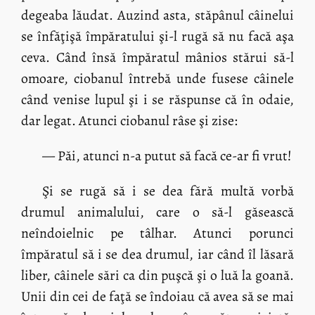
degeaba lăudat. Auzind asta, stăpânul câinelui
se înfăţişă împăratului şi-l rugă să nu facă aşa
ceva. Când însă împăratul mânios stărui să-l
omoare, ciobanul întrebă unde fusese câinele
când venise lupul şi i se răspunse că în odaie,
dar legat. Atunci ciobanul râse şi zise:
— Păi, atunci n-a putut să facă ce-ar fi vrut!
Şi se rugă să i se dea fără multă vorbă
drumul animalului, care o să-l găsească
neîndoielnic pe tâlhar. Atunci porunci
împăratul să i se dea drumul, iar când îl lăsară
liber, câinele sări ca din puşcă şi o luă la goană.
Unii din cei de faţă se îndoiau că avea să se mai