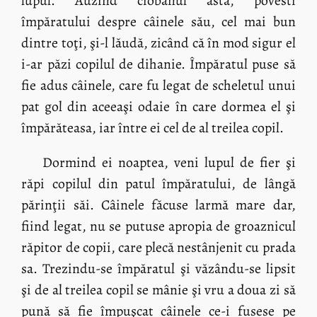
lupul. Auzind ciobanul asta, povesti
împăratului despre câinele său, cel mai bun
dintre toţi, şi-l lăudă, zicând că în mod sigur el
i-ar păzi copilul de dihanie. Împăratul puse să
fie adus câinele, care fu legat de scheletul unui
pat gol din aceeaşi odaie în care dormea el şi
împărăteasa, iar între ei cel de al treilea copil.
Dormind ei noaptea, veni lupul de fier şi
răpi copilul din patul împăratului, de lângă
părinţii săi. Câinele făcuse larmă mare dar,
fiind legat, nu se putuse apropia de groaznicul
răpitor de copii, care plecă nestânjenit cu prada
sa. Trezindu-se împăratul şi văzându-se lipsit
şi de al treilea copil se mânie şi vru a doua zi să
pună să fie împuşcat câinele ce-i fusese pe