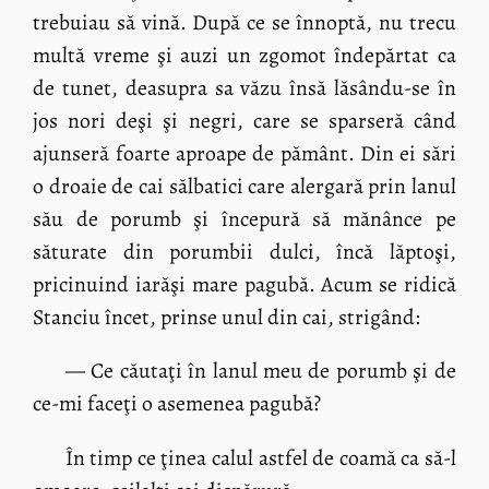
trebuiau să vină. După ce se înnoptă, nu trecu
multă vreme şi auzi un zgomot îndepărtat ca
de tunet, deasupra sa văzu însă lăsându-se în
jos nori deşi şi negri, care se sparseră când
ajunseră foarte aproape de pământ. Din ei sări
o droaie de cai sălbatici care alergară prin lanul
său de porumb şi începură să mănânce pe
săturate din porumbii dulci, încă lăptoşi,
pricinuind iarăşi mare pagubă. Acum se ridică
Stanciu încet, prinse unul din cai, strigând:
— Ce căutaţi în lanul meu de porumb şi de
ce-mi faceţi o asemenea pagubă?
În timp ce ţinea calul astfel de coamă ca să-l