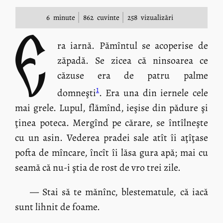
6
minute
862
cuvinte
258
vizualizări
E
ra iarnă. Pămîntul se acoperise de
zăpadă. Se zicea că ninsoarea ce
căzuse era de patru palme
1
domneşti
. Era una din iernele cele
mai grele. Lupul, flămînd, ieşise din pădure şi
ţinea poteca. Mergînd pe cărare, se întîlneşte
cu un asin. Vederea pradei sale atît îi aţîţase
pofta de mîncare, încît îi lăsa gura apă; mai cu
seamă că nu-i ştia de rost de vro trei zile.
— Stai să te mănînc, blestematule, că iacă
sunt lihnit de foame.