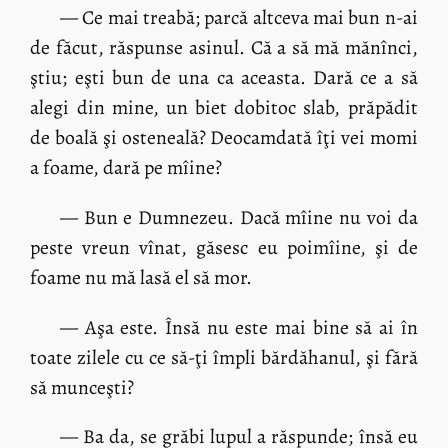
— Ce mai treabă; parcă altceva mai bun n-ai
de făcut, răspunse asinul. Că a să mă mănînci,
ştiu; eşti bun de una ca aceasta. Dară ce a să
alegi din mine, un biet dobitoc slab, prăpădit
de boală şi osteneală? Deocamdată îţi vei momi
a foame, dară pe mîine?
— Bun e Dumnezeu. Dacă mîine nu voi da
peste vreun vînat, găsesc eu poimîine, şi de
foame nu mă lasă el să mor.
— Aşa este. Însă nu este mai bine să ai în
toate zilele cu ce să-ţi împli bărdăhanul, şi fără
să munceşti?
— Ba da, se grăbi lupul a răspunde; însă eu