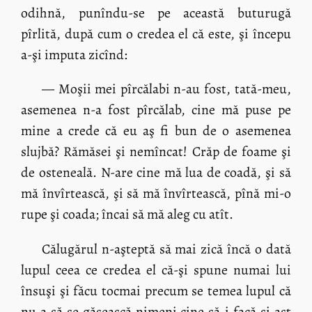
odihnă, punîndu-se pe această buturugă
pîrlită, după cum o credea el că este, şi începu
a-şi imputa zicînd:
— Moşii mei pîrcălabi n-au fost, tată-meu,
asemenea n-a fost pîrcălab, cine mă puse pe
mine a crede că eu aş fi bun de o asemenea
slujbă? Rămăsei şi nemîncat! Crăp de foame şi
de osteneală. N-are cine mă lua de coadă, şi să
mă învîrtească, şi să mă învîrtească, pînă mi-o
rupe şi coada; încai să mă aleg cu atît.
Călugărul n-aşteptă să mai zică încă o dată
lupul ceea ce credea el că-şi spune numai lui
însuşi şi făcu tocmai precum se temea lupul că
nu a să se găsească nimeni cine să-i facă şi ast