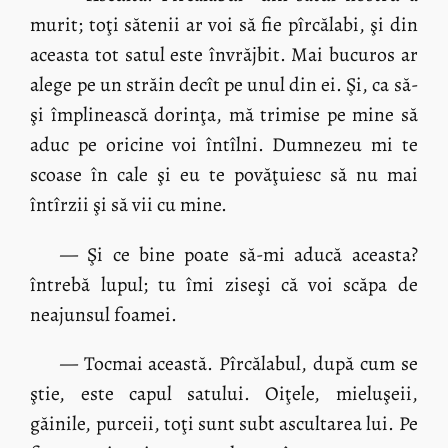
murit; toţi sătenii ar voi să fie pîrcălabi, şi din
aceasta tot satul este învrăjbit. Mai bucuros ar
alege pe un străin decît pe unul din ei. Şi, ca să-
şi împlinească dorinţa, mă trimise pe mine să
aduc pe oricine voi întîlni. Dumnezeu mi te
scoase în cale şi eu te povăţuiesc să nu mai
întîrzii şi să vii cu mine.
— Şi ce bine poate să-mi aducă aceasta?
întrebă lupul; tu îmi ziseşi că voi scăpa de
neajunsul foamei.
— Tocmai această. Pîrcălabul, după cum se
ştie, este capul satului. Oiţele, mieluşeii,
găinile, purceii, toţi sunt subt ascultarea lui. Pe