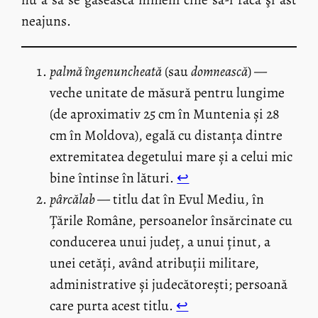
neajuns.
palmă îngenuncheată
(sau
domnească
) —
veche unitate de măsură pentru lungime
(de aproximativ 25 cm în Muntenia și 28
cm în Moldova), egală cu distanța dintre
extremitatea degetului mare și a celui mic
bine întinse în lături.
↩︎
pârcălab
— titlu dat în Evul Mediu, în
Țările Române, persoanelor însărcinate cu
conducerea unui județ, a unui ținut, a
unei cetăți, având atribuții militare,
administrative și judecătorești; persoană
care purta acest titlu.
↩︎