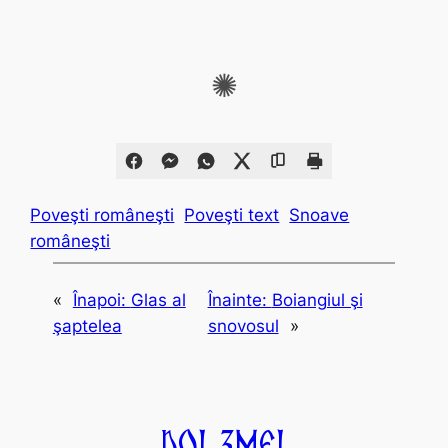
✺
Poveşti româneşti
Poveşti text
Snoave
româneşti
«
Înapoi:
Glas al
Înainte:
Boiangiul şi
şaptelea
snovosul
»