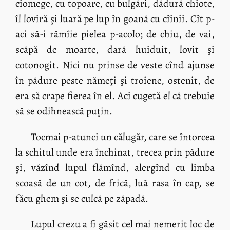
ciomege, cu topoare, cu bulgări, dădură chiote,
îl loviră şi luară pe lup în goană cu cîinii. Cît p-
aci să-i rămîie pielea p-acolo; de chiu, de vai,
scăpă de moarte, dară huiduit, lovit şi
cotonogit. Nici nu prinse de veste cînd ajunse
în pădure peste nămeţi şi troiene, ostenit, de
era să crape fierea în el. Aci cugetă el că trebuie
să se odihnească puţin.
Tocmai p-atunci un călugăr, care se întorcea
la schitul unde era închinat, trecea prin pădure
şi, văzînd lupul flămînd, alergînd cu limba
scoasă de un cot, de frică, luă rasa în cap, se
făcu ghem şi se culcă pe zăpadă.
Lupul crezu a fi găsit cel mai nemerit loc de