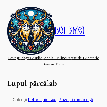
Skip
to
content
Doi Zmei
Poveşti
Player Audio
Şcoala Online
Reţete de Bucătărie
Bancuri
Butic
Lupul pârcălab
Colecţii:
Petre Ispirescu
, 
Poveşti româneşti