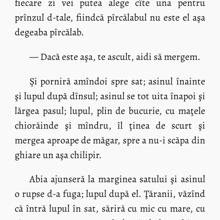
fiecare zi vei putea alege cîte una pentru
prînzul d-tale, fiindcă pîrcălabul nu este el aşa
degeaba pîrcălab.
— Dacă este aşa, te ascult, aidi să mergem.
Şi porniră amîndoi spre sat; asinul înainte
şi lupul după dînsul; asinul se tot uita înapoi şi
lărgea pasul; lupul, plin de bucurie, cu maţele
chiorăinde şi mîndru, îl ţinea de scurt şi
mergea aproape de măgar, spre a nu-i scăpa din
ghiare un aşa chilipir.
Abia ajunseră la marginea satului şi asinul
o rupse d-a fuga; lupul după el. Ţăranii, văzînd
că întră lupul în sat, săriră cu mic cu mare, cu