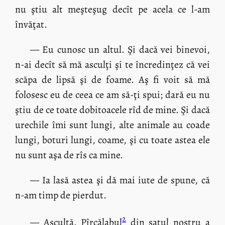
nu ştiu alt meşteşug decît pe acela ce l-am
învăţat.
— Eu cunosc un altul. Şi dacă vei binevoi,
n-ai decît să mă asculţi şi te încredinţez că vei
scăpa de lipsă şi de foame. Aş fi voit să mă
folosesc eu de ceea ce am să-ţi spui; dară eu nu
ştiu de ce toate dobitoacele rîd de mine. Şi dacă
urechile îmi sunt lungi, alte animale au coade
lungi, boturi lungi, coame, şi cu toate astea ele
nu sunt aşa de rîs ca mine.
— Ia lasă astea şi dă mai iute de spune, că
n-am timp de pierdut.
2
— Ascultă. Pîrcălabul
din satul nostru a